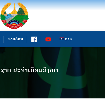
ສາຍດ່ວນ
ລາວ
ຊາດ ປະຈຳເດືອນສິງຫາ