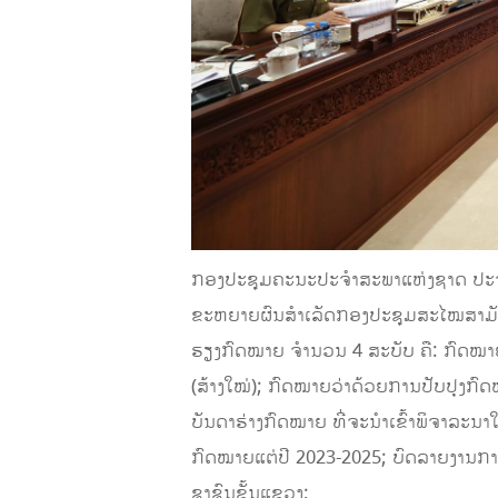
ກອງ​ປະ​ຊຸມ​ຄະນະປະຈໍາສະພາແຫ່ງຊາດ ປະຈໍ
ຂະຫຍາຍຜົນສໍາເລັດກອງປະຊຸມສະໄໝສາມັນ ເທື
ຮຽງ​ກົດ​ໝາຍ​ ຈໍາ​ນວນ 4 ສະ​ບັບ ຄື: ກົດ​ໝາຍ​ວ
(ສ້າງ​ໃໝ່); ກົດ​ໝາຍ​ວ່າ​ດ້​ວຍ​ການ​ປັບ​ປຸງ​ກ
ບັນດາຮ່າງ​ກົດ​ໝາຍ ​ທີ່​ຈະ​ນຳ​ເຂົ້າ​ພິ​ຈາ​ລະ​
ກົດ​ໝາຍ​ແຕ່​ປີ 2023-2025; ບົດລາຍ​ງານການ​ຈັ
ຊາ​ຊົນ​ຂັ້ນ​ແຂວງ;