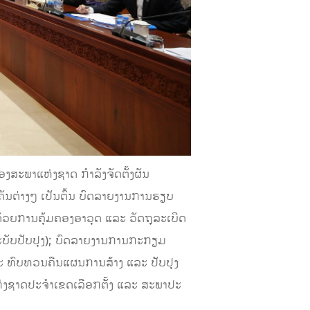
ງສະພາແຫ່ງຊາດ ກໍາລັງຈັດຕັ້ງຜັນ
່າງໆ ເປັນຕົ້ນ ​ບົດລາຍ​ງານ​ການ​ຮຽບ​
ດ້ວຍ​ການ​ຄຸ້ມ​ຄອງ​ອາ​ວຸດ ແລະ ວັດ​ຖຸ​ລະ​ເບີດ
 (ສະ​ບັບ​ປັບ​ປຸງ); ບົດລາຍ​ງານ​ການກະກຽມ
ແລະ ​ທົບ​ທວນ​ຄືນ​ແຜນ​ການ​ສ້າງ ແລະ ປັບ​ປຸງ​
່ງ​ຊາດ​ປະ​ຈຳ​ເຂດ​ເລືອກ​ຕັ້ງ ແລະ ສະ​ພາ​ປະ​