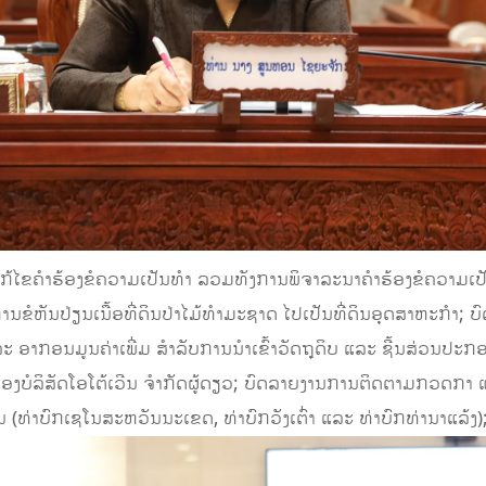
ທີ​ແກ້​ໄຂ​ຄຳ​ຮ້ອງ​ຂໍ​ຄວາມ​ເປັນ​ທຳ ລວມທັງການພິ​ຈາ​ລະ​ນາ​ຄຳ​ຮ້ອງ​ຂໍ​ຄວາມ​
​ການ​ຂໍ​ຫັນ​ປ່ຽນ​ເນື້ອ​ທີ່​ດິນ​ປ່າ​ໄມ້​ທຳ​ມະ​ຊາດ​ ໄປ​ເປັນ​ທີ່​ດິນ​ອຸດ​ສາ
ະ ອາກອນມູນຄ່າເພີ່ມ ສໍາລັບການນໍາເຂົ້າວັດຖຸດິບ ແລະ ຊີ້ນສ່ວນປ
ດໂອໂຕ້ເວີນ ຈໍາກັດຜູ້ດຽວ;​ ບົດລາຍ​ງານ​ການ​ຕິດ​ຕາມກວດ​ກາ​ ແລະ ເກັບ​
​ການ (ທ່າ​ບົກ​ເຊ​ໂນ​ສະ​ຫວັນ​ນະ​ເຂດ, ທ່າ​ບົກ​ວັງ​ເຕົ່າ ແລະ ທ່າ​ບົກ​ທ່າ​ນາ​ແລ້ງ)