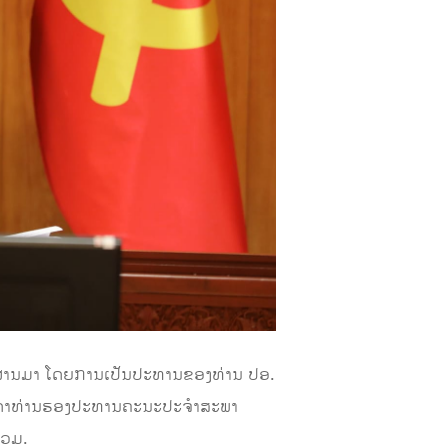
ິງ​ຫາຜ່ານມາ ໂດຍການເປັນປະທານຂອງທ່ານ ປອ.
ັນດາທ່ານຮອງປະທານຄະນະປະຈໍາສະພາ
່ວມ.