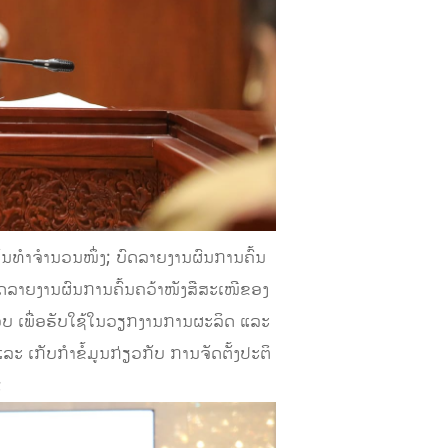
ເປັນ​ທຳຈໍານວນໜຶ່ງ; ບົດລາຍ​ງານ​ຜົນ​ການ​ຄົ້ນ​
​ຫະກຳ; ບົດລາຍງານຜົນການຄົ້ນຄວ້າໜັງສືສະເໜີຂອງ
ະກອບ ເພື່ອຮັບໃຊ້ໃນວຽກງານການຜະລິດ ແລະ
ກຳ​ຂໍ້​ມູນ​ກ່ຽວ​ກັບ​ ການ​ຈັດ​ຕັ້ງ​ປະ​ຕິ​
;