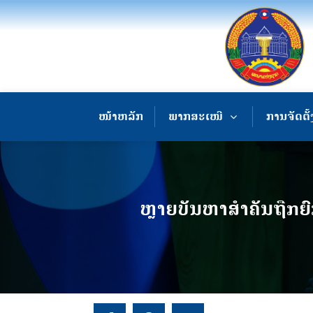
ໜ້າຫລັກ
ພາກສະເໜີ
ການຈັດຕັ້
ຫຼາຍບັນຫາສຳຄັນຖືກ