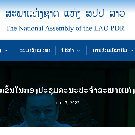
ງ
ສະມາຊິກສະພາ
ນິຕິກຳ
ການຮ່ວມມືສາກົນ
ຍົກຂຶ້ນໃນກອງປະຊຸມຄະນະປະຈຳສະພາແຫ່ງ
ກ.ຍ. 7, 2022