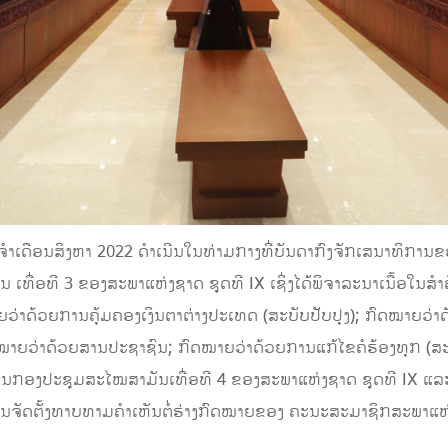
າເດືອນສິງຫາ 2022 ດໍາເນີນໃນທ່າມກາງທີ່ບັນດາກົງຈັກເສນາທິການຂອ
່ອທີ 3 ຂອງສະພາແຫ່ງຊາດ ຊຸດທີ IX ເຊິ່ງໄດ້ພິຈາລະນາເນື້ອໃນສໍາຄັນຕ
່າ​ດ້ວຍ​ການ​ຄຸ້ມ​ຄອງ​ເງິນ​ຕາ​ຕ່າງ​ປະ​ເທດ (ສະ​ບັບ​ປັບ​ປຸງ); ກົດ​ໝາຍ​ວ່າ​
ົດ​ໝາຍ​ວ່າ​ດ້ວຍ​ສານ​ປະ​ຊາ​ຊົນ; ກົດ​ໝາຍ​ວ່າ​ດ້ວຍ​ການ​ແກ້​ໄຂ​ຄໍ​ຮ້ອງ​ທຸກ
ນາ​ໃນ​ກອງ​ປະ​ຊຸມ​ສະ​ໄໝ​ສາ​ມັນ​ເທື່ອ​ທີ 4 ຂອງ​ສະ​ພາ​ແຫ່ງ​ຊາດ ​ຊຸດ​ທີ IX 
ດ​ຕັ້ງ​ທາບ​ທາມ​ຄຳ​ເຫັນ​ຕໍ່​ຮ່າງ​ກົດ​ໝາຍ​ຂອງ​ ຄະ​ນະ​ສະ​ມາ​ຊິກ​ສະ​ພາ​ແຫ