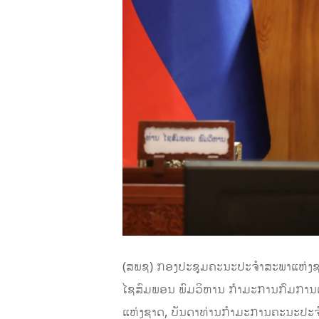
(ສພຊ) ກອງ​ປະ​ຊຸມ​ຄະ​ນະ​ປະ​ຈຳ​ສະ​ພາ​ແຫ
ໄຊສົມພອນ ພົມວິຫານ ກໍາມະການກົມການເ
ແຫ່ງຊາດ, ບັນດາທ່ານກຳມະການຄະນະປະຈໍາ