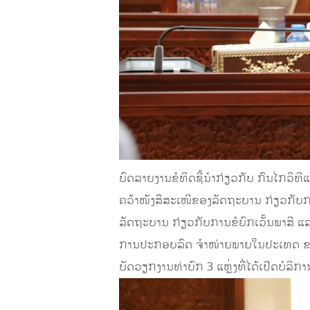
ບົດລາຍ​ງານ​ຂໍ​ທິດ​ຊີ້​ນຳ​ກ່ຽວ​ກັບ ​ກົນ​ໄກວິ​
ຄວ້າ​ໜັງ​ສື​ສະ​ເໜີ​ຂອງ​ລັດ​ຖະ​ບານ ​ກ່ຽວ​ກັບ
ລັດຖະບານ ກ່ຽວກັບການຂໍຍົກເວັ້ນພາສີ ແລ
ການປະກອບລົດ ຈໍາໜ່າຍພາຍໃນປະເທດ ຂອງບໍລິສັ
ບັດ​ວຽກ​ງານ​​ທ່າ​ບົກ 3 ແຫຼ່ງ​ທີ່​ໄດ້​ເປີດ​ບໍ​ລິ