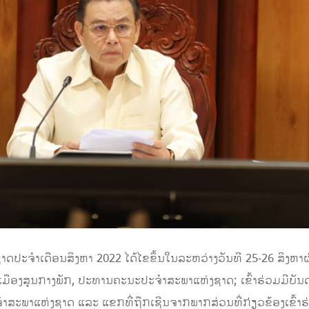
່ງ​ຊາດ​ປະ​ຈຳ​ເດືອນ​ສິງ​ຫາ 2022 ໄດ້ໄຂຂຶ້ນໃນລະຫວ່າງວັນທີ 25-26 ສ
ມືອງສູນກາງພັກ, ປະທານຄະນະປະຈໍາສະພາແຫ່ງຊາດ; ເຂົ້າຮ່ວມມີບ
ສະພາແຫ່ງຊາດ ແລະ ແຂກທີ່ຖືກເຊີນຈາກພາກສ່ວນທີ່ກ່ຽວຂ້ອງເຂົ້າຮ