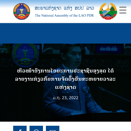
ຫົວໜ້າອົງການໄອຍະການປະຊາຊົນສູງສຸດ ໄດ້
ລາຍງານກ່ຽວກັບການຈັດຕັ້ງຜັນຂະຫຍາຍວາລະ
ແຫ່ງຊາດ
ມ.ຖ. 23, 2022