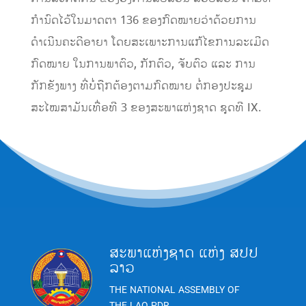
ກຳນົດໄວ້ໃນມາດຕາ 136 ຂອງກົດໝາຍວ່າດ້ວຍການ
ດຳເນີນຄະດີອາຍາ ໂດຍສະເພາະການແກ້ໄຂການລະເມີດ
ກົດໝາຍ ໃນການພາຕົວ, ກັກຕົວ, ຈັບຕົວ ແລະ ການ
ກັກຂັງພາງ ທີ່ບໍ່ຖືກຕ້ອງຕາມກົດໝາຍ ຕໍ່ກອງປະຊຸມ
ສະໄໝສາມັນເທື່ອທີ 3 ຂອງສະພາແຫ່ງຊາດ ຊຸດທີ IX.
ສະພາແຫ່ງຊາດ ແຫ່ງ ສປປ
ລາວ
THE NATIONAL ASSEMBLY OF
THE LAO PDR