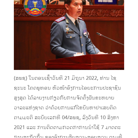
(ສພຊ) ໃນຕອນເຊົ້າວັນທີ 21 ມິຖຸນາ 2022, ທ່ານ ໄຊ
ຊະນະ ໂຄດພູທອນ ຫົວໜ້າອົງການໄອຍະການປະຊາຊົນ
ສູງສຸດ ໄດ້ລາຍງານກ່ຽວກັບການຈັດຕັ້ງຜັນຂະຫຍາຍ
ວາລະແຫ່ງຊາດ ວ່າດ້ວຍການແກ້ໄຂບັນຫາຢາເສບຕິດ
ຕາມມະຕິ ສະບັບເລກທີ 04/ສພຊ, ລົງວັນທີ 10 ສິງຫາ
2021 ແລະ ການຕິດຕາມກວດກາການນຳໃຊ້ 7 ມາດຕະ
ການສະກັດກັ້ນ ຂອງອົງການສືບສວນ-ສອບສວນ ຕາມທີ່