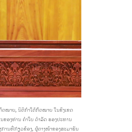
ດກົດໝາຍ, ນິຕິກຳໃຕ້ກົດໝາຍ ໃນຂົງເຂດ
ທານຂອງທ່ານ ຄໍາໃບ ດໍາລັດ ຮອງປະທານ
ານທີ່ກ່ຽວຂ້ອງ, ຜູ້ຕາງໜ້າຂອງສະມາພັນ