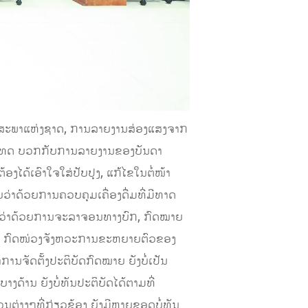
ອງສະພາແຫ່ງຊາດ, ການລາຍງານສ່ອງແສງຈາກ
ະເທດ ບວກກັບການລາຍງານຂອງບັນດາ
ອງໄດ້ເອົາໃຈໃສ່ປັບປຸງ, ແກ້ໄຂໃນຕໍ່ໜ້າ
່າດ້ວຍການຄວບຄຸມເຄື່ອງດື່ມທີ່ມີທາດ
ໝາຍວ່າດ້ວຍການຈະລາຈອນທາງບົກ, ກົດໝາຍ
ບ ແລະ ກົດໜ່ວງຈັງຫວະການຂະຫຍາຍຕົວຂອງ
ັດຕັ້ງປະຕິບັດກົດໝາຍ ຍັງບໍ່ເປັນ
ງດ້ານ ຍັງບໍ່ທັນປະຕິບັດໄດ້ຕາມທີ່
ຕ່າງໆທີ່ກ່ຽວຂ້ອງ ຍັງມີຫຼາຍຂອດບໍ່ທັນ