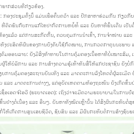
າກສ່ວນທີ່ກ່ຽວຂ້ອງ.
່າ: ກອງປະຊຸມຄັ້ງນີ້ ແມ່ນເພື່ອຄົ້ນຄວ້າ ແລະ ປຶກສາຫາຮ່ວມກັນ ກ່ຽວ
່ຕິດພັນກັບການແກ້ໄຂປາກົດການຫຍໍ້ທໍ້ ແລະ ບັນຫາທີ່ພົ້ນເດັ່ນ ເປັນຕົ
ອງແລ້ວ ແຕ່ການສະກັດກັ້ນ, ຄວບຄຸມການນຳເຂົ້າ, ການຈຳໜ່າຍ ແລະ ກາ
ວມທັງປະສິດທິຜົນຂອງການບັງຄັບໃຊ້ກົດໝາຍ, ການກວດກາຄຸນນະພາບ ແລະ
ື່ສັງຄົມອອນລາຍ: ຍັງມີສິ່ງທ້າທາຍໃນການຄຸ້ມຄອງເນື້ອຫາທີ່ບໍ່ເໝາະສົມ
ູ້ໃຫ້ບໍລິການ ແລະ ການສ້າງຄວາມຮູ້ເທົ່າທັນສື່ໃຫ້ແກ່ປະຊາຊົນ ຍັງບໍ່
ຽບການຄຸ້ມຄອງສະຖານບັນເທີງ ແລະ ມາດຕະການລົງໂທດຕໍ່ຜູ້ລະເມີດ ຍັງບ
 ແລະ ມາດຕະການຕ່າງໆ, ແຕ່ອຸບັດເຫດຕາມທ້ອງຖະໜົນ ຍັງເກີດຂຶ້ນຢ່າງ
ດເຊື້ອເອດຈ໌ໄອວີ (ພະຍາດເອດ): ເຖິງວ່າຈະມີຄວາມພະຍາຍາມໃນການປ້
ຂຶ້ນຢ່າງຕໍ່ເນື່ອງ ແລະ ອື່ນໆ. ບັນຫາທັງໝົດເຫຼົ່ານັ້ນ ໄດ້ສົ່ງຜົນກະທົ
ໍ່ໃຫ້ເກີດການສູນເສຍຊີວິດ, ຊັບສິນ ແລະ ມີຜົນກະທົບຕໍ່ການສ້າງຊ