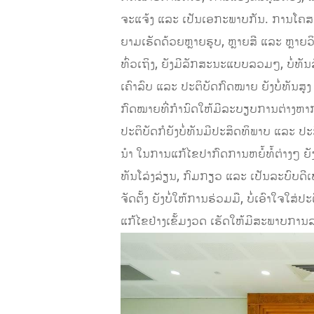
ຈະແຈ້ງ ແລະ ເປັນເອກະພາບກັນ. ການໂຄສະ
ຍາມເຮັດດ້ວຍຫຼາຍຮູບ, ຫຼາຍສີ ແລະ ຫຼາຍວິ
ທົ່ວເຖິງ, ຍັງມີລັກສະນະແບບລວມໆ, ບໍ່ທັນລົ
ເຄົາລົບ ແລະ ປະຕິບັດກົດໝາຍ ຍັງບໍ່ທັນສ
ກົດໝາຍທີ່ກໍານົດໃຫ້ມີລະບຽບການຕ່າງຫາກ ທ
ປະຕິບັດກໍຍັງບໍ່ທັນມີປະສິດທິພາບ ແລະ ປ
ນໍາ ໃນການແກ້ໄຂປາກົດການຫຍໍ້ທໍ້ຕ່າງໆ ຍັ
ທັນໂລ່ງລ່ຽນ, ກົມກຽວ ແລະ ເປັນລະບົບດີເ
ຈັດຕັ້ງ ຍັງບໍ່ໃຫ້ການຮ່ວມມື, ບໍ່ເອົາໃ
ແກ້ໄຂຢ່າງເຂັ້ມງວດ ເຮັດໃຫ້ມີສະພາບການ