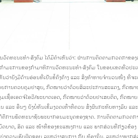
ນວັດທະນະທໍາ-ສັງຄົມ ໄດ້ມີຄໍາເຫັນວ່າ: ຜ່ານການຕິດຕາມກວດກາຂ
ປັນກຳມະການຂອງກຳມາທິການວັດທະນະທໍາ-ສັງຄົມ ໃນຂອບເຂດທົ່ວປ
າຍັງມີດ້ານອ່ອນທີ່ເປັນຂໍ້ຄົງຄ້າງ ແລະ ສິ່ງທ້າທາຍຈໍານວນໜຶ່ງ ທີ່ຈະຕ້
າດ້ວຍການຄວບຄຸມຢາສູບ, ກົດໝາຍວ່າດ້ວຍສິລະປະການສະແດງ, ກົດໝາຍວ
ບຄຸມເຊື້ອເອດຈ໌ໄອວີ/ພະຍາດເອດ, ກົດໝາຍວ່າດ້ວຍຢາເສບຕິດ, ກົດ
ສານ ແລະ ອື່ນໆ ຍັງບໍ່ທັນເຂັ້ມງວດເທົ່າທີ່ຄວນ ສົ່ງຜົນກະທົບທາງລົ
ກໍຄືການພັດທະນາຊັບພະຍາກອນມະນຸດຂອງຊາດ. ການຕິດຕາມກວດກາການຈ
ະບົດບາດ, ສິດ ແລະ ໜ້າທີ່ຂອງຂະແໜງການ ແລະ ພາກສ່ວນທີ່ກ່ຽວຂ້ອງ ບາ
ແບ່ງຄວາມຮັບຜິດຊອບ ລະຫວ່າງສູນກາງ ກັບ ທ້ອງຖິ່ນ, ລະຫວ່າງພາກສ່ວນ