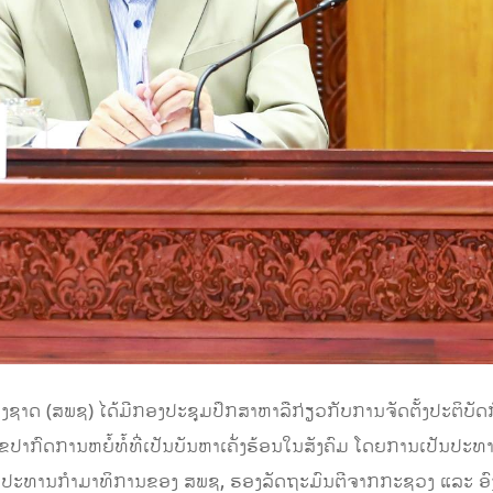
ຫ່ງຊາດ (ສພຊ) ໄດ້ມີກອງປະຊຸມປຶກສາຫາລືກ່ຽວກັບການຈັດຕັ້ງປະຕິບັ
ໄຂປາກົດການຫຍໍ້ທໍ້ທີ່ເປັນບັນຫາເຄັ່ງຮ້ອນໃນສັງຄົມ ໂດຍການເປັນປະ
ອງປະທານກໍາມາທິການຂອງ ສພຊ, ຮອງລັດຖະມົນຕີຈາກກະຊວງ ແລະ ອົງກ