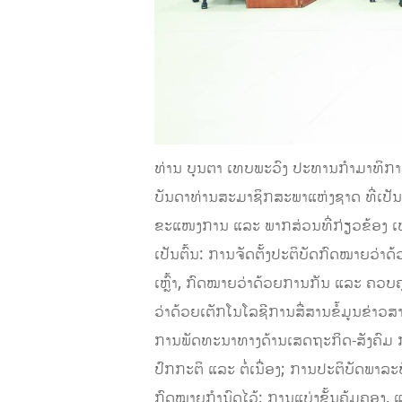
ທ່ານ ບຸນຕາ ເທບພະວົງ ປະທານກໍາມາທິກາ
ບັນດາທ່ານສະມາຊິກສະພາແຫ່ງຊາດ ທີ່ເ
ຂະແໜງການ ແລະ ພາກສ່ວນທີ່ກ່ຽວຂ້ອງ ເຫັນວ່
ເປັນຕົ້ນ: ການຈັດຕັ້ງປະຕິບັດກົດໝາຍວ່
ເຫຼົ້າ, ກົດໝາຍວ່າດ້ວຍການກັນ ແລະ ຄວ
ວ່າດ້ວຍເຕັກໂນໂລຊີການສື່ສານຂໍ້ມູນຂ່າວ
ການພັດທະນາທາງດ້ານເສດຖະກິດ-ສັງຄົມ 
ປົກກະຕິ ແລະ ຕໍ່ເນື່ອງ; ການປະຕິບັດພາລ
ກົດໝາຍກຳນົດໄວ້; ການແບ່ງຂັ້ນຄຸ້ມຄອງ, 