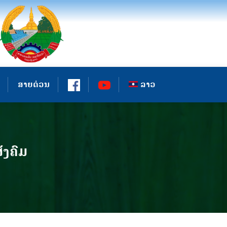
ສາຍດ່ວນ
ລາວ
ັງຄົມ