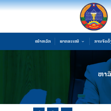
ໜ້າຫລັກ
ພາກສະເໜີ
ການຈັດຕັ້
ຫາລື