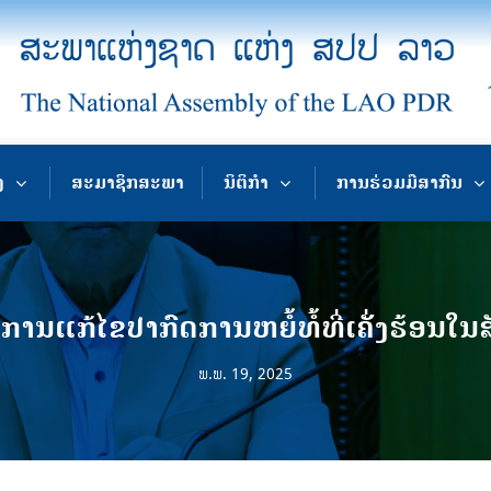
ງ
ສະມາຊິກສະພາ
ນິຕິກຳ
ການຮ່ວມມືສາກົນ
ການແກ້ໄຂປາກົດການຫຍໍ້ທໍ້ທີ່ເຄັ່ງຮ້ອນໃນສ
ພ.ພ. 19, 2025