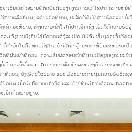
ນາເຜີຍແຜ່ກົດໝາຍທີ່ຕິດພັນກັບວຽກງານການແກ້ໄຂປາກົດການຫຍໍ້ທໍ້ຕ
ທີການແລ້ວກໍຕາມ ແຕ່ປະສິດທິພາບ, ປະສິດທິຜົນໃນການໂຄສະນາ ບໍ່ທັນສູງ,
ງເລິກອະທິບາຍ, ສ້າງຄວາມເຂົ້າໃຈໄດ້ຢ່າງເລິກເຊິ່ງ ເຮັດໃຫ້ຄວາມຮັບຮູ້
ູງ ລວມທັງການບັງຄັບໃຊ້ກົດໝາຍຕໍ່ຜູ້ລະເມີດ ກໍບໍ່ທັນເຂັ້ມງວດເທົ
ີ່ກຳນົດໃນກົດໝາຍດັ່ງກ່າວ ຍັງຊັກຊ້າ ຫຼື ມາດຕາທີ່ຜັນຂະຫຍາຍເປັນນ
ະສິດທິຜົນເທົ່າທີ່ຄວນ. ຄວາມຮັບຜິດຊອບໜ້າທີ່ການເມືອງຂອງຄະນະພັກ,
ງບໍ່ທັນສູງເທົ່າທີ່ຄວນ. ການປະສານສົມທົບລະຫວ່າງບັນດາຂະແໜງການທີ່ກ
ທົ່າທີ່ຄວນ, ຍັງເຮັດພໍໃຜພໍລາວ ແລະ ມີສະພາບການຖິ້ມຄວາມຮັບຜິດຊອ
ຈໃສ່ປະຕິບັດຕາມເນື້ອໃນກົດໝາຍກຳນົດ ແລະ ຍັງບໍ່ທັນມີການຕິດຕາມກວ
ລະເມີດກົດໝາຍຫຼາຍ.