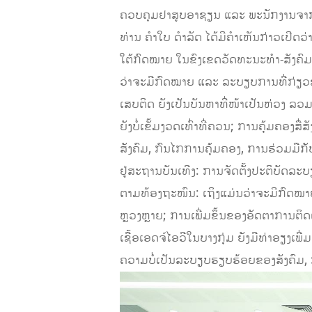
ຄວບຄຸມຢາສູບອາຊຽນ ແລະ ພະນັກງານຈາກພ
ທ່ານ ຄຳໃບ ດໍາລັດ ໄດ້ມີຄໍາເຫັນກ່າວເປີດວ
ໃຕ້ກົດໝາຍ ໃນຂົງເຂດວັດທະນະທຳ-ສັງຄົມ ທີ
ວ່າຈະມີກົດໝາຍ ແລະ ລະບຽບການທີ່ກ່ຽວຂ້
ເສບຕິດ ຍັງເປັນບັນຫາທີ່ໜ້າເປັນຫ່ວງ ລ
ຍັງບໍ່ເຂັ້ມງວດເທົ່າທີ່ຄວນ; ການຄຸ້ມຄອງສ
ສັງຄົມ, ກົນໄກການຄຸ້ມຄອງ, ການຮ່ວມມືກັບຜ
ຢູ່ສະຖານບັນເທີງ: ການຈັດຕັ້ງປະຕິບັດລະບ
ຕາມທ້ອງຖະໜົນ: ເຖິງແມ່ນວ່າຈະມີກົດໝາຍ
ຫຼວງຫຼາຍ; ການເພີ່ມຂຶ້ນຂອງອັດຕາການຕິ
ເຊື້ອເອດຈ໌ໄອວີໃນບາງກຸ່ມ ຍັງມີທ່າອຽງເພີ່ມ
ຄວາມບໍ່ເປັນລະບຽບຮຽບຮ້ອຍຂອງສັງຄົມ, ກ