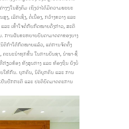
່າງໆໃນສັງຄົມ ເຖິງວ່າໄດ້ມີຄວາມພະຍະ
 ເລິກເຊິ່ງ, ຕໍ່ເນື່ອງ, ກວ້າງຂວາງ ແລະ
 ແລະ ເຂົ້າໃຈຕໍ່ກັບກົດໝາຍດັ່ງກ່າວ, ສະຕິ
່າທີຄວນ. ການຜັນຂະຫຍາຍບັນດາມາດຕາຂອງບາງ
ິຕິກໍາໃຕ້ກົດໝາຍແລ້ວ, ແຕ່ການຈັດຕັ້ງ
 ຄະນະນໍາທຸກຂັ້ນ ໃນການບັນຊາ, ນໍາພາ-ຊີ້
່ຽວຂ້ອງ ທັງສູນກາງ ແລະ ທ້ອງຖິ່ນ ຍັງບໍ່
ບໃຫ້ກັນ. ບຸກຄົນ, ນິຕິບຸກຄົນ ແລະ ການ
ດກາເປັນປົກກະຕິ ແລະ ປະຕິບັດມາດຕະການ