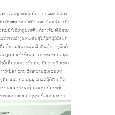
ກັບການຈັດຕັ້ງປະຕິບັດກົດໝາຍ ແລະ ນິຕິກຳ
້ນ ບັນຫາຢາສູບໄຟຟ້າ ແລະ ຄໍລາເຈັນ: ເຖິງ
ນນຳໃຊ້ຢາສູບໄຟຟ້າ, ຄໍລາເຈັນ ທີ່ມີສານ
 ການສ້າງຄວາມຮັບຮູ້ໃຫ້ແກ່ຜູ້ບໍລິໂພກ
, ເກີດມີຂ່າວປອມ ແລະ ຜົນກະທົບທາງລົບຕໍ່
ກົມກຽວກັນເທົ່າທີ່ຄວນ; ບັນຫາການມົ້ວສຸມ
ໍ່ເຂັ້ມງວດເທົ່າທີ່ຄວນ; ບັນຫາອຸບັດເຫດ
ຕໍ່ເນື່ອງ ແລະ ສ້າງຄວາມສູນເສຍຢ່າງ
ອງກັນ ແລະ ຄວບຄຸມ, ແຕ່ສະຖິຕິການຕິດ
ບຕໍ່ສຸຂະພາບຂອງປະຊາຊົນ, ຄວາມບໍ່ສະຫງົບ-
ັບພະຍາກອນມະນຸດຂອງຊາດທີ່ມີຄຸນນະພາບ.