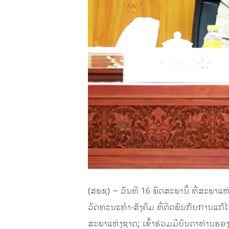
(ສພຊ) – ວັນທີ 16 ພຶດສະພານີ້ ທີ່ສະພາແ
ວັດທະນະທຳ-ສັງຄົມ ທີ່ຕິດພັນກັບການແກ້
ສະພາແຫ່ງຊາດ; ເຂົ້າຮ່ວມມີບັນດາທ່ານຮ