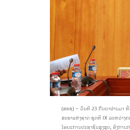
(ສພຊ) – ວັນທີ 23 ກັນຍາຜ່ານມາ 
ສະພາແຫ່ງຊາດ ຊຸດທີ IX ລະຫວ່າງຄ
ໄອຍະການປະຊາຊົນສູງສຸດ, ອົງກາ