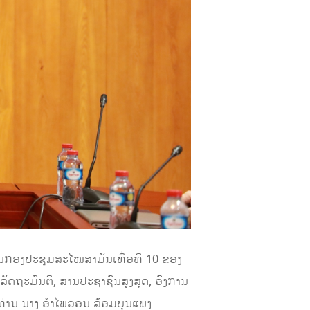
ໃນກອງປະຊຸມສະໄໝສາມັນເທື່ອທີ 10 ຂອງ
ັດຖະມົນຕີ, ສານປະຊາຊົນສູງສຸດ, ອົງການ
່ານ ນາງ ອຳໄພວອນ ລ້ອມບຸນແພງ