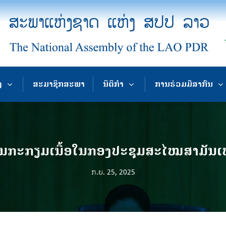
ງ
ສະມາຊິກສະພາ
ນິຕິກຳ
ການຮ່ວມມືສາກົນ
ນກະກຽມເນື້ອໃນກອງປະຊຸມສະໄໝສາມັນເທື
ກ.ຍ. 25, 2025