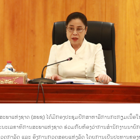
ທີ່ສະພາແຫ່ງຊາດ (ສພຊ) ໄດ້ມີກອງປະຊຸມປຶກສາຫາລືການກະກຽມເນື້ອ
ະນະເລຂາທິການສະພາແຫ່ງຊາດ ຮ່ວມກັບຫ້ອງວ່າການສໍານັກງານນາຍົກລ
ນກວດກາລັດ ແລະ ອົງການກວດສອບແຫ່ງລັດ ໂດຍການເປັນປະທານຂອງທ