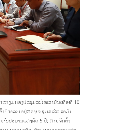
ນກະກຽມກອງປະຊຸມສະໄໝສາມັນເທື່ອທີ 10
ຂົ້າພິຈາລະນາຢູ່ກອງປະຊຸມສະໄໝສາມັນ
ນງົບປະມານແຫ່ງລັດ 5 ປີ; ການຈັດຕັ້ງ