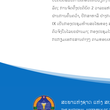
ປະຕິບັດແຜນການເຄື່ອນໄຫວວຽກງານ
ລັດ; ການຈັດຕັ້ງປະຕິບັດ 2 ວາລະແ
ຜ່ານການຄົ້ນຄວ້າ, ປຶກສາຫາລື ຢ່າ
IX ເປັນກອງປະຊຸມທ້າຍສະໄໝຂອງ ສພຊ
ຕົວຈິງໃນໄລຍະຜ່ານມາ; ກອງປະຊຸມໄດ້
ກະກຽມເອກະສານຕ່າງໆ ຕາມຂອບເຂດຄ
ສະພາແຫ່ງຊາດ ແຫ່ງ ສ