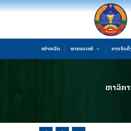
ໜ້າຫລັກ
ພາກສະເໜີ
ການຈັດຕັ້
ຫາລືກາ