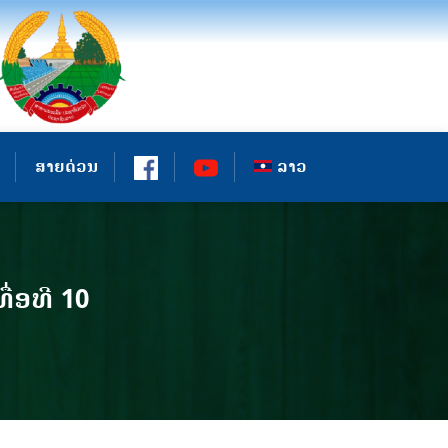
ສາຍດ່ວນ
ລາວ
່ອທີ 10