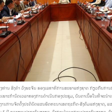
ງທ່ານ ສິງຄຳ ວົງພະຈັນ ຮອງເລຂາທິການສະພາແຫ່ງຊາດ ກ່ຽວກັບກາ
ພາະກໍານົດເວລາຂອງການດໍາເນີນກອງປະຊຸມ, ບັນດາເນື້ອໃນທີ່ຈະນໍາເ
ລາຍງານການຈັດຕັ້ງປະຕິບັດແຜນພັດທະນາເສດຖະກິດ-ສັງຄົມແຫ່ງຊາດ, ແຜ