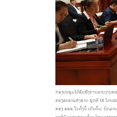
ກອງປະຊຸມໄດ້ຮັບຟັງການລາຍງານຂອ
ຂອງສະພາແຫ່ງຊາດ ຊຸດທີ IX ໂດຍສະເ
ຂອງ ສພຊ ໃນຄັ້ງນີ້ ເປັນຕົ້ນ: ບົດ