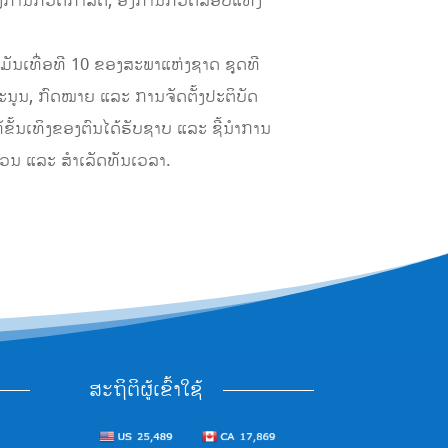
ອົງການກວດກາລັດ, ອົງການກວດສອບແຫ່ງ
ມັນເທື່ອທີ 10 ຂອງສະພາແຫ່ງຊາດ ຊຸດທີ
ນູນ, ກົດໝາຍ ແລະ ການຈັດຕັ້ງປະຕິບັດ
ຂັ້ນເທິງຂອງຕົນໄດ້ຮັບຊາບ ແລະ ຊີ້ນໍາການ
ນ ແລະ ສໍາເລັດທັນເວລາ.
ສະຖິຕິຜູ້ເຂົ້າໃຊ້