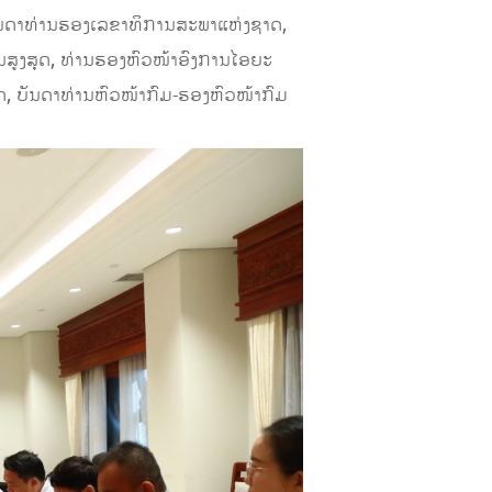
ັນດາທ່ານຮອງເລຂາທິການສະພາແຫ່ງຊາດ,
ສູງສຸດ, ທ່ານຮອງຫົວໜ້າອົງການໄອຍະ
 ບັນດາທ່ານຫົວໜ້າກົມ-ຮອງຫົວໜ້າກົມ