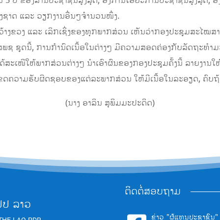
 5 ປີ ຂອງສານປະຊາຊົນສູງສຸດ, ອົງການໄອຍະການປະຊາຊົນສູງສຸດ, 
ຫ່ງຊາດ ແລະ ວຽກງານອື່ນໆຈໍານວນໜຶ່ງ.
ງກວ້າງຂວງ ແລະ ເລິກເຊິ່ງຂອງທຸກພາກສ່ວນ ເຫັນວ່າກອງປະຊຸມສະໄໝສາ
 ຊຸດນີ້, ການກໍານົດເນື້ອໃນຕ່າງໆ ມີຄວາມສອດຄ່ອງກັບລັດຖະທໍາມະ
ສະເໜີໃຫ້ພາກສ່ວນຕ່າງໆ ນໍາເອົາຜົນຂອງກອງປະຊຸມຄັ້ງນີ້ ລາຍງານໃຫ້
ວາມຮັບຜິດຊອບຂອງແຕ່ລະພາກສ່ວນ ໃຫ້ມີເນື້ອໃນລະອຽດ, ຄົບຖ້ວ
(ນາງ ອາລິນ ສຸພິມມະປະດິດ)
ຕິດຕໍ່ສອບຖາມ
ປປ ລາວ
ຂ່າວ "ຜູ້ແທນປະຊາຊົນ"