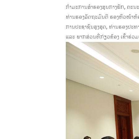
ກຳມະການສຳຮອງສຸນກາງພັກ, ຄະນະປ
ທ່ານຮອງລັດຖະມົນຕີ ຮອງຫົວໜ້າຫ້
ການປະຊາຊົນສູງສຸດ, ທ່ານຮອງປະທ
ແລະ ພາກສ່ວນທີ່ກ່ຽວຂ້ອງ ເຂົ້າຮ່ວມ