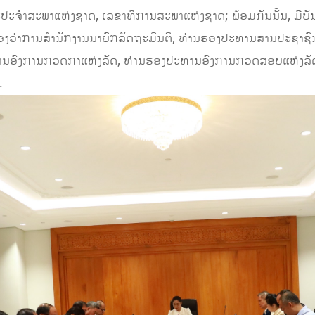
ະຈໍາສະພາແຫ່ງຊາດ, ເລຂາທິການສະພາແຫ່ງຊາດ; ພ້ອມກັນນັ້ນ, ມີບ
ອງວ່າການສໍານັກງານນາຍົກລັດຖະມົນຕີ, ທ່ານຮອງປະທານສານປະຊາຊົນ
ານອົງການກວດກາແຫ່ງລັດ, ທ່ານຮອງປະທານອົງການກວດສອບແຫ່ງລັດ,
.