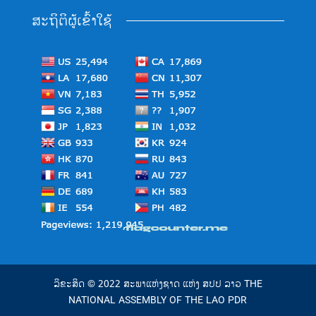
ສະຖິຕິຜູ້ເຂົ້າໃຊ້
ລິຂະສິດ © 2022 ສະພາແຫ່ງຊາດ ແຫ່ງ ສປປ ລາວ THE
NATIONAL ASSEMBLY OF THE LAO PDR