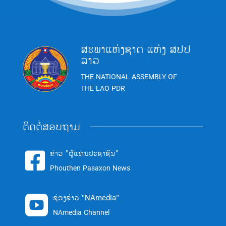
ສະພາແຫ່ງຊາດ ແຫ່ງ ສປປ
ລາວ
THE NATIONAL ASSEMBLY OF
THE LAO PDR
ຕິດຕໍ່ສອບຖາມ
ຂ່າວ "ຜູ້ແທນປະຊາຊົນ"

Phouthen Pasaxon News
ຊ່ອງຂ່າວ "NAmedia"

NAmedia Channel