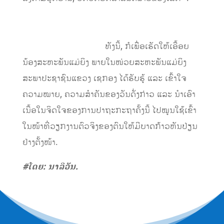
ທັງນີ້, ກໍເພື່ອເຮັດໃຫ້ເອື້ອຍ
ນ້ອງສະຫະພັນແມ່ຍິງ ພາຍໃນໜ່ວຍສະຫະພັນແມ່ຍິງ
ສະພາປະຊາຊົນແຂວງ ເຊກອງ ໄດ້ຮັບຮູ້ ແລະ ເຂົ້າໃຈ
ຄວາມໝາຍ, ຄວາມສຳຄັນຂອງວັນດັ່ງກ່າວ ແລະ ນຳເອົາ
ເນື້ອໃນຈິດໃຈຂອງການປາຖະກະຖາຄັ້ງນີ້ ໄປໝູນໃຊ້ເຂົ້າ
ໃນໜ້າທີ່ວຽກງານຕົວຈິງຂອງຕົນໃຫ້ມີບາດກ້າວຫັນປ່ຽນ
ຢ່າງຕັ້ງໜ້າ.
#ໂດຍ: ນາລີວັນ.