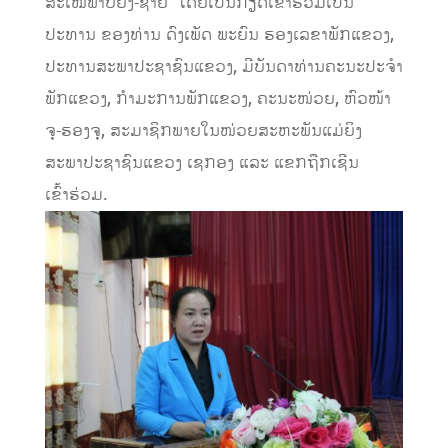
ສະເໝີພາບຍິງ-ຊາຍ” ໂດຍເປັນກຽດເຂົ້າຮ່ວມເປັນ
ປະທານ ຂອງທ່ານ ດົງເພັດ ພະຍົນ ຮອງເລຂາພັກແຂວງ,
ປະທານສະພາປະຊາຊົນແຂວງ, ມີບັນດາທ່ານຄະນະປະຈໍາ
ພັກແຂວງ, ກໍາມະການພັກແຂວງ, ຄະນະໜ່ວຍ, ຫົວໜ້າ
ຈຸ-ຮອງຈຸ, ສະມາຊິກພາຍໃນໜ່ວຍສະຫະພັນແມ່ຍິງ
ສະພາປະຊາຊົນແຂວງ ເຊກອງ ແລະ ແຂກຖືກເຊີນ
ເຂົ້າຮ່ວມ.