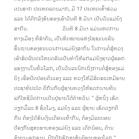
ເປນຮາກ ປະເທດແດນມາກ, ມີ 17 ປະເທດເຂົ້າຮ່ວມ
ແລະ ໄດ້ຕົກລົງຮັບຮອງເອົາວັນທີ 8 ມີນາ ເປັນວັນແມ່ຍິງ
ສາກົນ. ວັນທີ 8 ມີນາ ແມ່ນເຫດການ
ທາງເມືອງ ທີ່ສໍາຄັນ, ເປັນຂີດໝາຍແຫ່ງໄຊຊະນະອັນ
ພື້ນຖານຂອງຂະບວນການແມ່ຍິງສາກົນ ໃນການຕໍ່ສູ້ທວງ
ເອົາສິດຜົນປະໂຫຍດອັນເປັນທໍາໃຫ້ແກ່ແມ່ຍິງຊາວຜູ້ອອກ
ແຮງງານໃນທົ່ວໂລກ, ເປັນວັນລະນຶກເຖິງການຕໍ່ສູ້ຂອງແມ່
ຍິງ ເພື່ອປົດປ່ອຍຕົນເອງ ແລະ ທວງໃຫ້ມີສິດສະເຫມີພາບ
ປະຊາທິປະໄຕ ຄືກັນກັບຜູ້ຊາຍທວງໃຫ້ພວກນາຍທຶນ
ແກ້ໄຂຊີວິດການເປັນຢູ່ພາຍໃຕ້ຄໍາຂວັນ: ” ຜູ້ຫນຶ່ງ ເຮັດ
ວຽກມື້ລະ 8 ຊົ່ວໂມງ, ແມ່ຍິງ ແລະ ຜູ້ຊາຍ ເຮັດວຽກຄື
ກັນ ຕ້ອງໄດ້ຮັບເງິນເດືອນເທົ່າກັນ, ຕ້ອງມີລະບອບ
ປ້ອງກັນສຸຂະພາບຂອງແມ່ຍິງ ແລະ ເດັກນ້ອຍ, ຕ້ານ
ສົງຄາມຮຸກຮານ, ປົກປັກຮັກສາສັນຕິພາບຂອງໂລກ “.