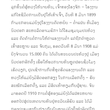
ລຸກຂຶ້ນຕໍ່ສູ້ທວງໃຫ້ນາຍທຶນ, ເຈົ້າຂອງໂຮງຈັກ – ໂຮງງານ
ແກ້ໄຂຊີວິດການເປັນຢູ່ໃຫ້ເຂົາເຈົ້າ, ວັນທີ 8 ມີນາ 1899
ກຳມະກອນແມ່ຍິງຢູ່ໂຮງງານຕັດຫຍິບ – ຕໍ່າແຜ່ນ ທີ່ເມືອງ
ນິວຢອກ ສະຫະລັດອາເມຣິກາ ໄດ້ໂຮມຊຸມນຸມປະທ້ວງ
ແລະ ຄັດຄ້ານຕໍ່ການໃຫ້ຄ່າແຮງງານຕໍ່າ ແຕ່ຖືກຕຳຫຼວດ
ເຂົ້າສະຫຼາຍ ແລະ ຈັບກຸມ, ຮອດວັນທີ 8 ມີນາ 1908 ແມ່
ຍິງຈໍານວນ 15.000 ຄົນ ໄດ້ເດີນຂະບວນປະທ້ວງຢູ່ ເມືອງ
ນິວຢອກອີກຄັ້ງ ເພື່ອໃຫ້ພວກນາຍທຶນຫຼຸດຜ່ອນຊົ່ວໂມງ
ເຮັດວຽກ, ຢຸດເຊົາການກົດຂີ່ຂູດຮີດແຮງງານເດັກ ແລະ
ທວງໃຫ້ແມ່ຍິງມີສິດອອກສຽງ ໃນການເລືອກຕັ້ງ – ຮັບ
ສະໝັກເລືອກຕັ້ງ, ແລະ ມີສິດເທົ່າທຽມກັບຜູ້ຊາຍ. ຈົນ
ມາຮອດປີ 1910 ການຕໍ່ສູ້ຂອງແມ່ຍິງໄດ້ແຜ່ຂະຫຍາຍ
ອອກໄປສູ່ປະເທດນາຍທຶນຢູ່ທະວິບເອີຣົບ ແລະ ໄດ້ມີ
ກອງປະຊຸມສາກົນກ່ຽວກັບບັນຫາແມ່ຍິງຄັ້ງທຳອິດຢູ່ໂກ