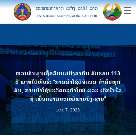
ຫວນຄືນມູນເຊື້ອວັນແມ່ຍິງສາກົນ ຄົບຮອບ 113
ປີ ພາຍໃຕ້ຫົວຂໍ້: “ການນໍາໃຊ້ດີຈີຕອນ ສໍາລັບທຸກ
ຄົນ, ການນໍາໃຊ້ນະວັດຕະກໍາໃໝ່ ແລະ ເຕັກໂນໂລ
ຊີ ເພື່ອຄວາມສະເໝີພາບຍິງ-ຊາຍ”
ມ.ນ. 7, 2023