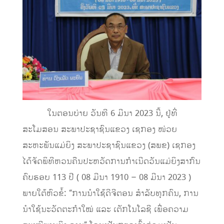
ໃນຕອນບ່າຍ ວັນທີ 6 ມີນາ 2023 ນີ້, ຢູ່ທີ່
ສະໂມສອນ ສະພາປະຊາຊົນແຂວງ ເຊກອງ ໜ່ວຍ
ສະຫະພັນແມ່ຍິງ ສະພາປະຊາຊົນແຂວງ (ສພຂ) ເຊກອງ
ໄດ້ຈັດພິທີຫວນຄືນປະຫວັດການກຳເນີດວັນແມ່ຍິງສາກົນ
ຄົບຮອບ 113 ປີ​ ( 08 ມີນາ 1910 – 08 ມີນາ 2023 )
ພາຍໃຕ້ຫົວຂໍ້: “ການນໍາໃຊ້ດີຈີຕອນ ສໍາລັບທຸກຄົນ, ການ
ນໍາໃຊ້ນະວັດຕະກໍາໃໝ່ ແລະ ເຕັກໂນໂລຊີ ເພື່ອຄວາມ