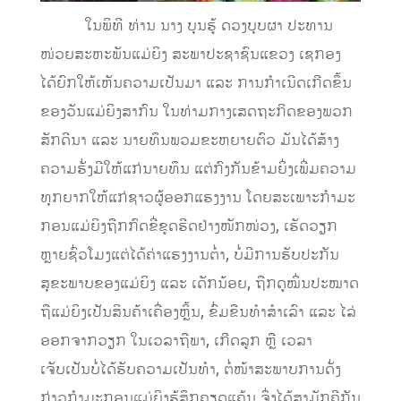
ໃນພິທີ ທ່ານ ນາງ ບຸນຮູ້ ດວງບຸບຜາ ປະທານ
ໜ່ວຍສະຫະພັນແມ່ຍິງ ສະພາປະຊາຊົນແຂວງ ເຊກອງ
ໄດ້ຍົກໃຫ້ເຫັນຄວາມເປັນມາ ແລະ ການກຳເນີດເກີດຂຶ້ນ
ຂອງວັນແມ່ຍິງສາກົນ ໃນທ່າມກາງເສດຖະກິດຂອງພວກ
ສັກດີນາ ແລະ ນາຍທຶນພວມຂະຫຍາຍຕົວ ມັນໄດ້ສ້າງ
ຄວາມຮັ່ງມີໃຫ້ແກ່ນາຍທຶນ ແຕ່ກົງກັນຂ້າມຍິ່ງເພີ່ມຄວາມ
ທຸກຍາກໃຫ້ແກ່ຊາວຜູ້ອອກແຮງງານ ໂດຍສະເພາະກໍາມະ
ກອນແມ່ຍິງຖືກກົດຂີ່ຂູດຮີດຢ່າງໜັກໜ່ວງ, ເຮັດວຽກ
ຫຼາຍຊົ່ວໂມງແຕ່ໄດ້ຄ່າແຮງງານຕໍ່າ, ບໍ່ມີການຮັບປະກັນ
ສຸຂະພາບຂອງແມ່ຍິງ ແລະ ເດັກນ້ອຍ, ຖືກດູໝິ່ນປະໝາດ
ຖືແມ່ຍິງເປັນສິນຄ້າເຄື່ອງຫຼິ້ນ, ຂົ່ມຂືນທຳສຳເລົາ ແລະ ໄລ່
ອອກຈາກວຽກ ໃນເວລາຖືພາ, ເກີດລູກ ຫຼື ເວລາ
ເຈັບເປັນບໍ່ໄດ້ຮັບຄວາມເປັນທໍາ, ຕໍ່ໜ້າສະພາບການດັ່ງ
ກ່າວກຳມະກອນແມ່ຍິງຮູ້ສຶກຄຽດແຄ້ນ ຈຶ່ງໄດ້ສາມັກຄີກັນ