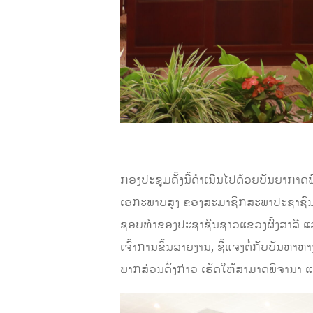
ກອງປະຊຸມຄັ້ງນີ້ດໍາເນີນໄປດ້ວຍບັນຍາກາ
ເອກະພາບສູງ ຂອງສະມາຊິກສະພາປະຊາຊົນ
ຊອບທໍາຂອງປະຊາຊົນຊາວແຂວງຜົ້ງສາລີ ແ
ເຈົ້າການຂຶ້ນລາຍງານ, ຊີ້ແຈງຕໍ່ກັບບັນຫ
ພາກສ່ວນດັ່ງກ່າວ ເຮັດໃຫ້ສາມາດພິຈານາ ແລ