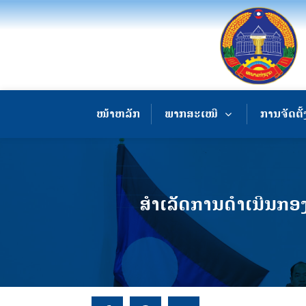
ໜ້າຫລັກ
ພາກສະເໜີ
ການຈັດຕັ້
ສໍາເລັດການດໍາເນີນກອ