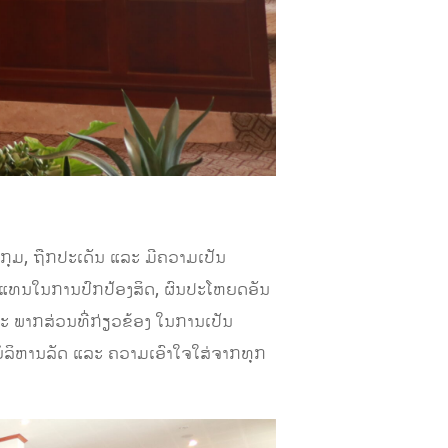
ດກຸມ, ຖືກປະເດັນ ແລະ ມີຄວາມເປັນ
ແທນໃນການປົກປ້ອງສິດ, ຜົນປະໂຫຍດອັນ
ພາກສ່ວນທີ່ກ່ຽວຂ້ອງ ໃນການເປັນ
ານບໍລິຫານລັດ ແລະ ຄວາມເອົາໃຈໃສ່ຈາກທຸກ