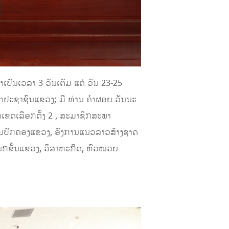
ເປັນເວລາ 3 ວັນເຕັມ ແຕ່ ວັນ 23-25
າປະຊາຊົນແຂວງ; ມີ ທ່ານ ຄໍາຜອຍ ວັນນະ
າເຂດເລືອກຕັ້ງ 2 , ສະມາຊິກສະພາ
ການປົກຄອງແຂວງ, ອົງການແນວລາວສ້າງຊາດ
ແນກຂັ້ນແຂວງ, ວິສາຫະກິດ, ຫົວໜ່ວຍ