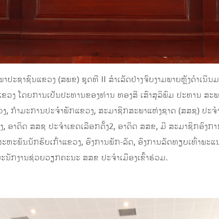
ະຊາຊົນແຂວງ (ສພຂ) ຊຸດທີ II ສໍາເລັດຢ່າງຈົບງາມພາຍຫຼັງດໍາເນີນມາ
ແຂວງ ໂດຍການເປັນປະທານຂອງທ່ານ ທອງສີ ເສົາສຸລິພົມ ປະທານ ສະພ
າແຂວງ, ກໍາມະການປະຈໍາພັກແຂວງ, ສະມາຊິກສະພາແຫ່ງຊາດ (ສສຊ) ປະຈໍ
, ອາດິດ ສສຊ ປະຈໍາເຂດເລືອກຕັ້ງ2, ອາດິດ ສສຂ, ມີ ສະມາຊິກອົງ
ສະຫະພັນນັກຮົບເກົ່າແຂວງ, ອົງການພັກ-ລັດ, ອົງການລັດທຽບເທົ່າພະ
ະນັກງານຊ່ວຍວຽກຄະນະ ສສຂ ປະຈໍາເມືອງເຂົ້າຮ່ວມ.