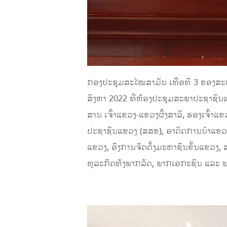
ກອງປະຊຸມສະໄໝສາມັນ ເທື່ອທີ 3 ຂອງສະພາປ
ສິງຫາ 2022 ທີ່ຫ້ອງປະຊຸມສະພາປະຊາຊົນ
ສານ ເຈົ້າແຂວງ-ແຂວງຜົ້ງສາລີ, ຮອງເຈົ້
ປະຊາຊົນແຂວງ (ສສຂ), ອາດິດການນໍາແຂວງ
ແຂວງ, ອົງການຈັດຕັ້ງມະຫາຊົນຂັ້ນແຂວງ, 
ທຸລະກິດທັງພາກລັດ, ພາກເອກະຊົນ ແລະ ພ