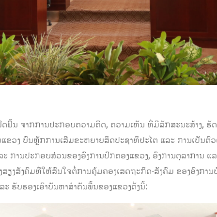
ດຟົດຟື້ນ ຈາກການປະກອບຄວາມຄິດ, ຄວາມເຫັນ ທີ່ມີລັກສະນະສ້າງ, ຮັ
ແຂວງ ບົນຫຼັກການເສີມຂະຫຍາຍສິດປະຊາທິປະໄຕ ແລະ ການເປັນຕົວ
ລະ ການປະກອບສ່ວນຂອງອົງການປົກຄອງແຂວງ, ອົງການຕຸລາການ ແລະ 
າຫາງສຽງສັງຄົມທີ່ໃຫ້ສົນໃຈຕໍ່ການຄຸ້ມຄອງເສດຖະກິດ-ສັງຄົມ ຂອງອົງກ
ະ ຮັບຮອງເອົາບັນຫາສໍາຄັນພື້ນຂອງແຂວງດັ່ງນີ້: