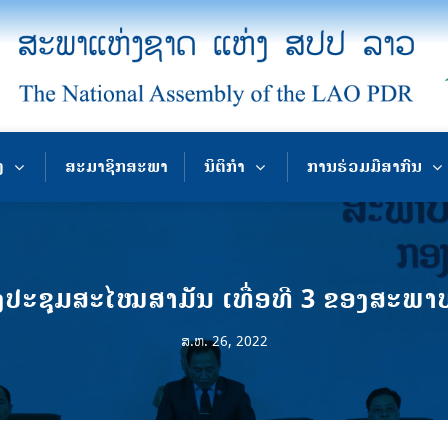
ງ
ສະມາຊິກສະພາ
ນິຕິກຳ
ການຮ່ວມມືສາກົນ
ງປະຊຸມສະໄໝສາມັນ ເທື່ອທີ 3 ຂອງສະພາປ
ສ.ຫ. 26, 2022