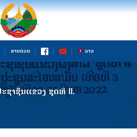
ສາຍດ່ວນ
ລາວ
ະຊາຊົນແຂວງ ຊຸດທີ II.