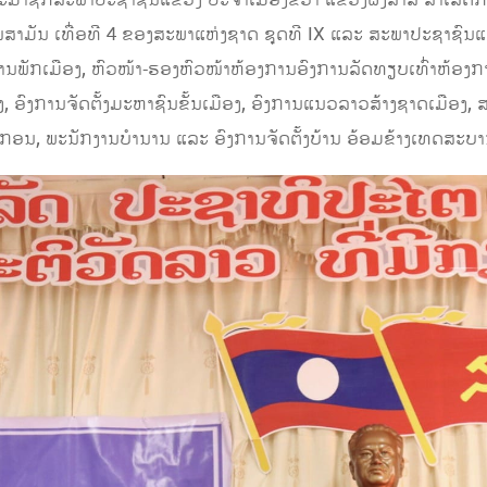
າມັນ ເທື່ອທີ 4 ຂອງສະພາແຫ່ງຊາດ ຊຸດທີ IX ແລະ ສະພາປະຊາຊົນແຂວງ ຊ
ການພັກເມືອງ, ຫົວໜ້າ-ຮອງ​ຫົວ​ໜ້າ​ຫ້ອງ​ການອົງ​ການລັດ​ທຽບເທົ່າຫ້
ງ​ການ​ຈັດ​ຕັ້ງ​ມະຫາຊົນ​ຂັ້ນ​ເມືອງ, ອົງການແນວລາວສ້າງຊາດເມືອງ, 
ຖະ​ກອນ, ພະ​ນັກ​ງານ​ບຳ​ນານ ແລະ ອົງ​ການ​ຈັດ​ຕັ້ງບ້ານ​ ອ້ອມຂ້າງເທດ​ສະ​