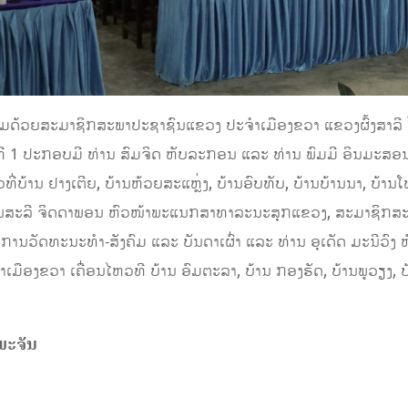
ອມດ້ວຍສະມາຊິກສະພາປະຊາຊົນແຂວງ ປະຈໍາເມືອງຂວາ ແຂວງຜົ້ງສາລີ ໄດ້
ນທີ 1 ປະກອບມີ ທ່ານ ສົມຈິດ ຫັບລະກອນ ແລະ ທ່ານ ພົມມີ ອິນມະ
່ບ້ານ ຢາງເຕີຍ, ບ້ານຫ້ວຍສະແຫຼ່ງ, ບ້ານອົບທັບ, ບ້ານບ້ານນາ, ບ້ານໂ
ບຸນສະລີ ຈິດດາພອນ ຫົວໜ້າພະແນກສາທາລະນະສຸກແຂວງ, ສະມາຊິກສະ
ານວັດທະນະທໍາ-ສັງຄົມ ແລະ ບັນດາເຜົ່າ ແລະ ທ່ານ ອຸເດັດ ມະນີວົງ 
ມືອງຂວາ ເຄື່ອນໄຫວທີ ບ້ານ ອົມຕະລາ, ບ້ານ ກອງຮັດ, ບ້ານພູວຽງ,
ພະຈັນ