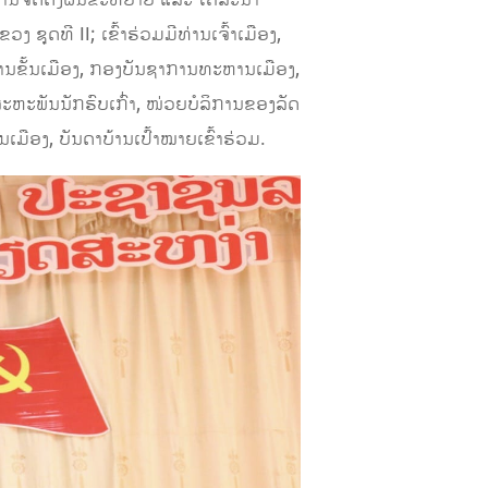
ຸດທີ II; ເຂົ້າຮ່ວມມີທ່ານເຈົ້າເມືອງ,
ອງການຂັ້ນເມືອງ, ກອງບັນຊາການທະຫານເມືອງ,
ສະຫະພັນນັກຮົບເກົ່າ, ໜ່ວຍບໍລິການຂອງລັດ​
ບານເມືອງ, ບັນດາບ້ານເປົ້າໝາຍເຂົ້າຮ່ວມ.