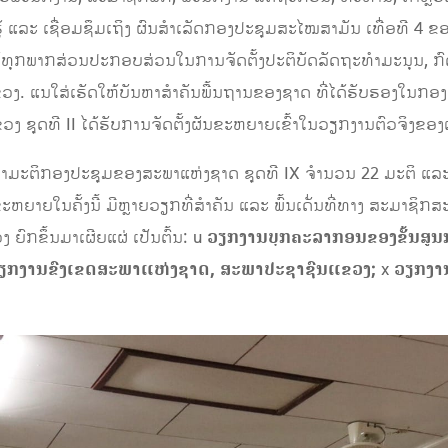
ູ້ ແລະ ເຊື່ອມຊຶມເຖິງ ຜົນສໍາເລັດກອງປະຊຸມສະໄໝສາມັນ ເທື່ອທີ 4 
້ໃຫ້ທຸກພາກສ່ວນປະກອບສ່ວນໃນການຈັດຕັ້ງປະຕິບັດລັດຖະທໍາມະນຸນ, 
. ແນໃສ່ເຮັດໃຫ້ບັນຫາສໍາຄັນພື້ນຖານຂອງຊາດ ທີ່ໄດ້ຮັບຮອງໃນກອ
ງ ຊຸດທີ II ໄດ້ຮັບການຈັດຕັ້ງຜັນຂະຫຍາຍເຂົ້າໃນວຽກງານຕົວຈິງຂອ
ບັນດາມະຕິກອງປະຊຸມຂອງສະພາແຫ່ງຊາດ ຊຸດທີ IX ຈໍານວນ 22 ມະຕິ ແລ
ັນຂະຫຍາຍໃນຄັ້ງນີ້ ມີຫຼາຍວຽກທີ່ສໍາຄັນ ແລະ ພົ້ນເດັ່ນທີ່ທາງ ສະມາຊ
ຍົກຂຶ້ນມາເຜີຍແຜ່ ເປັນຕົ້ນ: u
ວຽກງານບຸກຄະລາກອນຂອງຂັ້ນສູນ
ຽກງານຂົງເຂດສະພາແຫ່ງຊາດ, ສະພາປະຊາຊົນແຂວງ;
x
ວຽກງານ