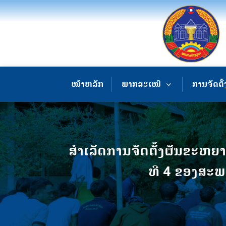
ໜ້າຫລັກ
ພາກສະເໜີ
ການຈັດຕັ້
ສໍາເລັດການຈັດຕັ້ງຜັນຂະຫຍ
ທີ 4 ຂອງສະພ