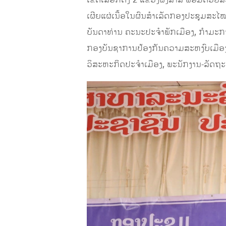
ເຜີຍແຜ່ເນື້ອໃນຜົນສໍາເລັດກອງປະຊຸມສະໄໝສ
ບັນດາທ່ານ ຄະ​ນະ​ປະ​ຈຳ​ພັກ​ເມືອງ, ກຳມະ
ກອງບັນຊາການປ້ອງກັນຄວາມສະຫງົບເມືອງ, ອົ
ວິ​ສະ​ຫະ​ກິດປະຈໍາເມືອງ​, ພະ​ນັກ​ງານ-​ລັດ​