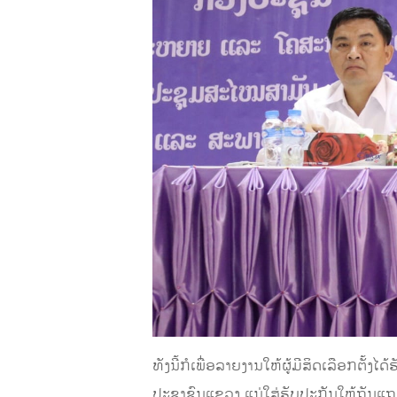
ທັງນີ້ກໍເພື່ອລາຍງານໃຫ້ຜູ້ມີສິດເລືອກຕັ
ປະຊາຊົນແຂວງ ແນ່ໃສ່ຮັບປະກັນໃຫ້ຖັນແຖ