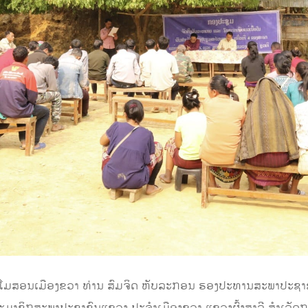
ອງສະໂມສອນເມືອງຂວາ ທ່ານ ສົມຈິດ ຫັບລະກອນ ຮອງປະທານສະພາປະຊາ
ຍສະມາຊິກສະພາປະຊາຊົນແຂວງ ປະຈໍາເມືອງຂວາ ແຂວງຜົ້ງສາລີ ສໍາເລັ