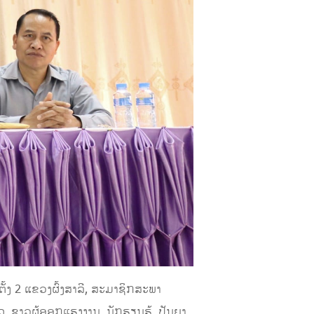
ັ້ງ 2 ແຂວງຜົ້ງສາລີ, ສະມາຊິກສະພາ
 ຊາວຜູ້ອອກແຮງງານ, ນັກຮຽນຮູ້, ປັນຍາ