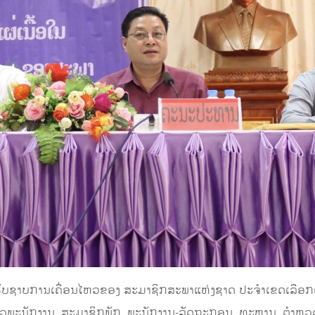
້ງໄດ້ຮັບຊາບການເຄື່ອນໄຫວຂອງ ສະມາຊິກສະພາແຫ່ງຊາດ ປະຈໍາເຂດເລືອກຕ
ວພະນັກງານ, ສະມາຊິກພັກ, ພະນັກງານ-ລັດຖະກອນ, ທະຫານ, ຕໍາຫຼວດ,