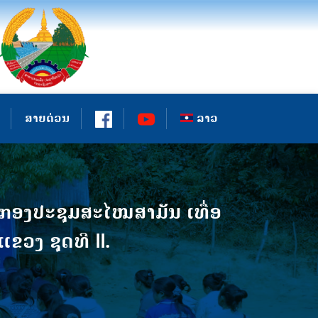
ສາຍດ່ວນ
ລາວ
ັດກອງປະຊຸມສະໄໝສາມັນ ເທື່ອ
ວງ ຊຸດທີ II.