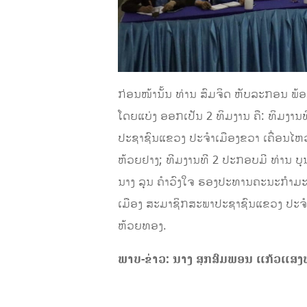
ກ່ອນໜ້ານັ້ນ ທ່ານ ສົມຈິດ ຫັບລະກອນ ພ້
ໂດຍແບ່ງ ອອກເປັນ 2 ທິມງານ ຄື: ທິມງາ
ປະຊາຊົນແຂວງ ປະຈໍາເມືອງຂວາ ເຄື່ອນໄຫວທີ
ຫ້ວຍຢາງ; ທີມງານທີ 2 ປະກອບມີ ທ່ານ 
ນາງ ລຸນ ຄໍາວົງໃຈ ຮອງປະທານຄະນະກໍາມະກ
ເມືອງ ສະມາຊິກສະພາປະຊາຊົນແຂວງ ປະຈໍາເ
ຫ້ວຍທອງ.
ພາບ-ຂ່າວ: ນາງ ສຸກສົມພອນ ແກ້ວແສງ