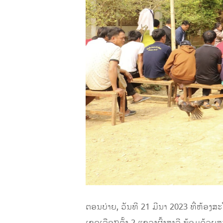
ຕອນບ່າຍ, ວັນທີ 21 ມີນາ 2023 ທີ່ຫ້
ເຂດເລືອກຕັ້ງ 2 ແຂວງຜົ້ງສາລີ ພ້ອມດ້ວ