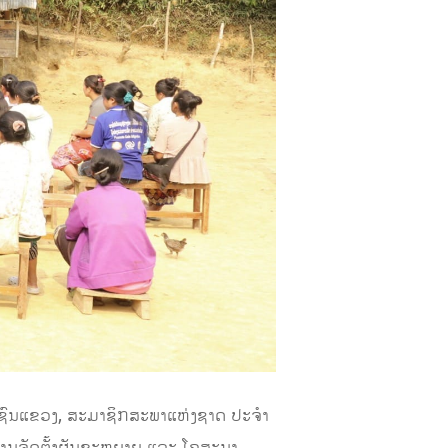
ຊົນແຂວງ, ສະມາຊິກສະພາແຫ່ງຊາດ ປະຈໍາ
ດການຈັດຕັ້ງຜັນຂະຫຍາຍ ແລະ ໂຄສະນາ