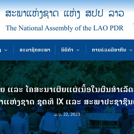
ງ
ສະມາຊິກສະພາ
ນິຕິກຳ
ການຮ່ວມມືສາກົນ
າຍ ແລະ ໂຄສະນາເຜີຍແຜ່ເນື້ອໃນຜົນສໍາເລ
າແຫ່ງຊາດ ຊຸດທີ IX ແລະ ສະພາປະຊາຊົນແຂ
ມ.ນ. 22, 2023