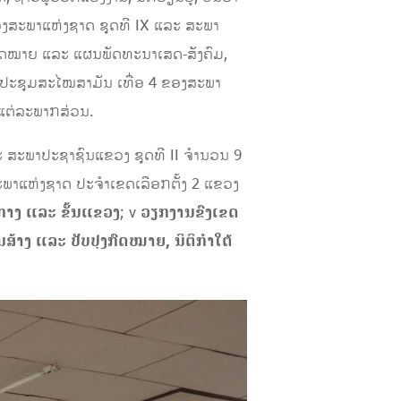
ຂອງສະພາແຫ່ງຊາດ ຊຸດທີ IX ແລະ ສະພາ
ກົດໝາຍ ແລະ ແຜນພັດທະນາເສດ-ສັງຄົມ,
ງປະຊຸມສະໄໝສາມັນ ເທື່ອ 4 ຂອງສະພາ
ງແຕ່ລະພາກສ່ວນ.
ະ ສະພາປະຊາຊົນແຂວງ ຊຸດທີ II ຈໍານວນ 9
ິກສະພາແຫ່ງຊາດ ປະຈໍາເຂດເລືອກຕັ້ງ 2 ແຂວງ
ກາງ ແລະ ຂັ້ນແຂວງ
; v
ວຽກງານຂົງເຂດ
ສ້າງ ແລະ ປັບປຸງກົດໝາຍ, ນິຕິກໍາໃຕ້