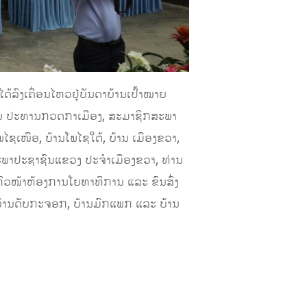
ລົງເຄື່ອນໄຫວຢູ່ບັນດາບ້ານເປົ້າໝາຍ
ສອນ ປະທານກວດກາເມືອງ, ສະມາຊິກສະພາ
ພໄຊເໜືອ, ບ້ານໂພໄຊໃຕ້, ບ້ານ ເມືອງຂວາ,
ພາປະຊາຊົນແຂວງ ປະຈໍາເມືອງຂວາ, ທ່ານ
ຫົວໜ້າຫ້ອງການໂຍທາທິການ ແລະ ຂົນສົ່ງ
 ບ້ານດັບກະຈອກ, ບ້ານມົກແພກ ແລະ ບ້ານ