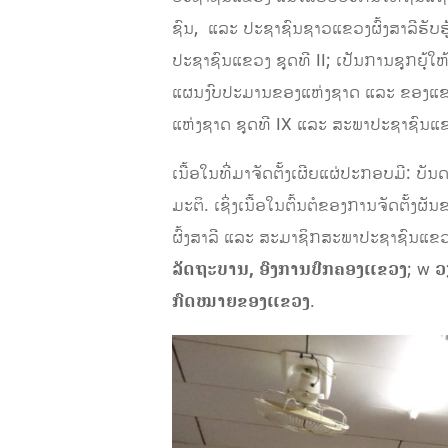
ຊົນ, ແລະ ປະຊາຊົນຊາວແຂວງຜົ້ງສາລີຮັບຮ
ປະຊາຊົນແຂວງ ຊຸດທີ II; ເປັນການຊຸກຍຸ
ແຜນງົບປະມານຂອງແຫ່ງຊາດ ແລະ ຂອງແຂວງ
ແຫ່ງຊາດ ຊຸດທີ IX ແລະ ສະພາປະຊາຊົນແຂວ
ເນື້ອໃນທີ່ມາຈັດຕັ້ງເຜີຍແຜ່ປະກອບມີ: 
ມະຕິ. ເຊິ່ງເນື້ອໃນຕົ້ນຕໍຂອງການຈັດຕັ້ງຜ
ຜົ້ງສາລີ ແລະ ສະມາຊິກສະພາປະຊາຊົນແຂວງ 
ລັດຖະບານ, ອົງການປົກຄອງແຂວງ
; w
ວ
ກົດໝາຍຂອງແຂວງ
.