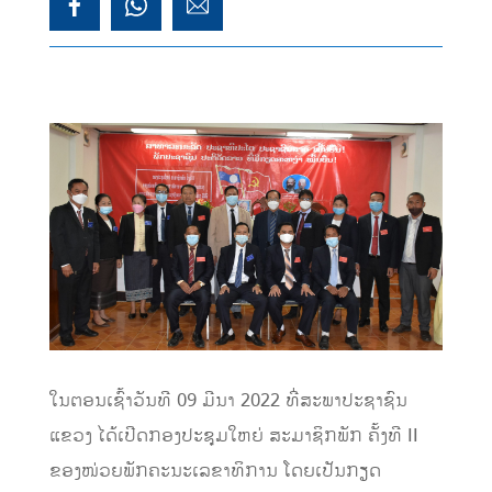
ໃນຕອນເຊົ້າວັນທີ 09 ມີນາ 2022 ທີ່ສະພາປະຊາຊົນ
ແຂວງ ໄດ້ເປີດກອງປະຊຸມໃຫຍ່ ສະມາຊິກພັກ ຄັ້ງທີ II
ຂອງໜ່ວຍພັກຄະນະເລຂາທິການ ໂດຍເປັນກຽດ