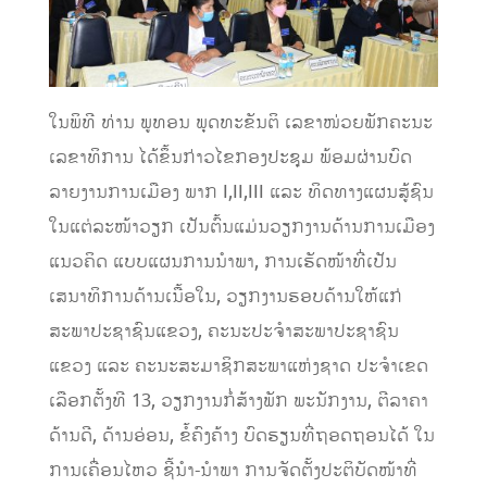
ໃນພິທີ ທ່ານ ພູທອນ ພຸດທະຂັນຕິ ເລຂາໜ່ວຍພັກຄະນະ
ເລຂາທິການ ໄດ້ຂຶ້ນກ່າວໄຂກອງປະຊຸມ ພ້ອມຜ່ານບົດ
ລາຍງານການເມືອງ ພາກ I,II,III ແລະ ທິດທາງແຜນສູ້ຊົນ
ໃນແຕ່ລະໜ້າວຽກ ເປັນຕົ້ນແມ່ນວຽກງານດ້ານການເມືອງ
ແນວຄິດ ແບບແຜນການນໍາພາ, ການເຮັດໜ້າທີ່ເປັນ
ເສນາທິການດ້ານເນື້ອໃນ, ວຽກງານຮອບດ້ານໃຫ້ແກ່
ສະພາປະຊາຊົນແຂວງ, ຄະນະປະຈໍາສະພາປະຊາຊົນ
ແຂວງ ແລະ ຄະນະສະມາຊິກສະພາແຫ່ງຊາດ ປະຈໍາເຂດ
ເລືອກຕັ້ງທີ 13, ວຽກງານກໍ່ສ້າງພັກ ພະນັກງານ, ຕີລາຄາ
ດ້ານດີ, ດ້ານອ່ອນ, ຂໍ້ຄົງຄ້າງ ບົດຮຽນທີ່ຖອດຖອນໄດ້ ໃນ
ການເຄື່ອນໄຫວ ຊີ້ນໍາ-ນໍາພາ ການຈັດຕັ້ງປະຕິບັດໜ້າທີ່