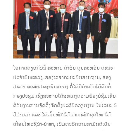
ໂອກາດດຽວກັນນີ້ ສະຫາຍ ຄໍາຜັນ ຄູນສະຫວັນ ຄະນະ
ປະຈໍາພັກແຂວງ, ຮອງເລຂາຄະນະພັກຮາກຖານ, ຮອງ
ປະທານສະພາປະຊາຊົນແຂວງ ກໍ່ໄດ້​ມີ​ຄຳ​ເຫັນ​ໂອ້​ລົມ​ຕໍ່​
ກອງ​ປະ​ຊຸມ ເຊິ່ງ​ສະ​ຫາຍ​ໄດ້​ສະ​ແດງ​ຄວາມຍ້ອງຍໍຊົມ​ເຊີຍ​
ຕໍ່​ຜົນ​ງານ​ການ​ຈັດ​ຕັ້ງຈັດຕັ້ງປະຕິບັດວຽກງານ ໃນໄລຍະ 5
ປີຜ່ານມາ ແລະ ໄດ້ເນັ້ນໜັກໃຫ້ ​ຄະ​ນະ​ພັກ​ຊຸດໃໝ່ ໃຫ້
ເຄື່ອນໄຫວຊີ້ນໍາ-ນໍາພາ, ເພີ່ມທະວີຄວາມສາມັກຄີເປັນ