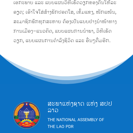
ເອກະພາບ ແລະ ແບບແຜນວິທີເຮັດວຽກຂອງ​ຕົນໃຫ້​ລະ​
ອຽດ​; ເອົາ​ໃຈ​ໃສ່​ສ້າງ​ພັກ​ປອດ​ໃສ​, ເຂັ້ມ​ແຂງ, ໜັກ​ແໜ້ນ, ​
ສະ​ມາ​ຊິ​ກ​ພັກ​ທຸກ​ສະ​ຫາຍ ຕ້ອງເປັນ​ແບບ​ຢ່າງ​ນຳ​ໜ້າ​ທາງ​
ການ​ເມືອງ–ແນວ​ຄິດ, ແບບ​ແຜນ​ການ​ນຳ​ພາ, ວິ​ທີ​ເຮັດ​
ວຽກ, ແບບ​ແຜນ​ການ​ດຳ​ລົງ​ຊີ​ວິດ ແລະ ອື່ນໆຕື່ມອີກ.
ສະພາແຫ່ງຊາດ ແຫ່ງ ສປປ
ລາວ
THE NATIONAL ASSEMBLY OF
THE LAO PDR