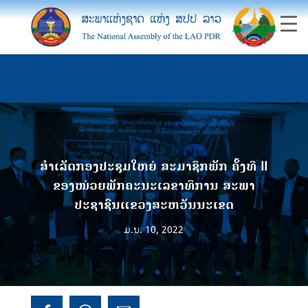
ສໍາເລັດກອງປະຊຸມໃຫຍ່ ສະມາຊິກພັກ ຄັ້ງທີ II
ຂອງໜ່ວຍພັກຄະນະເລຂາທິການ ສະພາ
ປະຊາຊົນແຂວງສະຫວັນນະເຂດ
ມ.ນ. 10, 2022