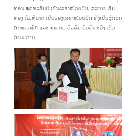
ທອນ ພຸດທະຂັນຕິ ເປັນເລຂາໜ່ວຍພັກ, ສະຫາຍ ຂັນ
ທອງ ຄົມທິລາດ ເປັນຮອງເລຂາໜ່ວຍພັກ ທັງເປັນຜູ້ກວດ
ກາໜ່ວຍພັັກ ແລະ ສະຫາຍ ບົວລົມ ອິນທີທະວົງ ເປັນ
ກໍາມະການ.