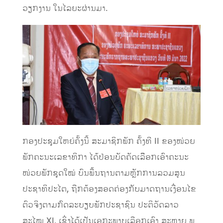
ວຽກງານ ໃນໄລຍະຜ່ານມາ.
ກອງປະຊຸມໃຫຍ່ຄັ້ງນີ້ ສະມາຊິກພັກ ຄັ້ງທີ II ຂອງໜ່ວຍ
ພັກຄະນະເລຂາທິກາ ໄດ້ປ່ອນບັດຄັດເລືືອກເອົາຄະນະ
ໜ່ວຍພັກຊຸດໃໝ່ ບົນພື້ນຖານຕາມຫຼັກການລວມສູນ
ປະຊາທິປະໄຕ, ຖືກຕ້ອງສອດຄ່ອງກັບມາດຖານເງື່ອນໄຂ
ຕົວຈິງຕາມກົດລະບຽບພັກປະຊາຊົນ ປະຕິວັດລາວ
ສະໄໝ XI, ເຊິ່ງໄດ້ເປັນເອກະພາບເລືອກເອົາ ສະຫາຍ ພູ