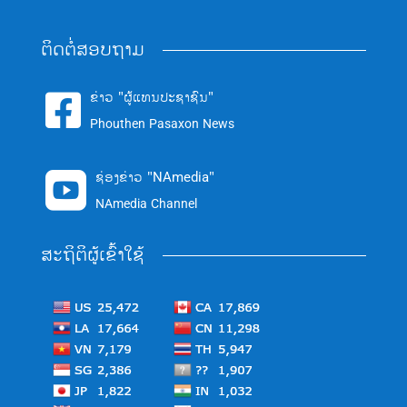
ຕິດຕໍ່ສອບຖາມ
ຂ່າວ "ຜູ້ແທນປະຊາຊົນ"

Phouthen Pasaxon News
ຊ່ອງຂ່າວ "NAmedia"

NAmedia Channel
ສະຖິຕິຜູ້ເຂົ້າໃຊ້