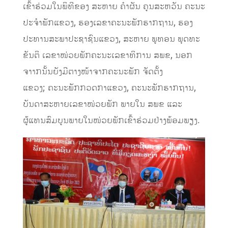
ເຂົ້າຮ່ວມໃນພິທີຂອງ ສະຫາຍ ຄໍາຜັນ ຄູນສະຫວັນ ຄະນະ
ປະຈໍາພັກແຂວງ, ຮອງເລຂາຄະນະພັກຮາກຖານ, ຮອງ
ປະທານສະພາປະຊາຊົນແຂວງ, ສະຫາຍ ພູທອນ ພຸດທະ
ຂັນຕິ ເລຂາໜ່ວຍພັກຄະນະເລຂາທິການ ສພຂ, ນອກ
ຈາາກນັ້ນຍັງມີຕາງໜ້າຈາກຄະນະພັກ ຈັດຕັ້ງ
ແຂວງ; ຄະນະພັກກວດກາແຂວງ, ຄະນະພັກຮາກຖານ,
ບັນດາສະຫາຍເລຂາໜ່ວຍພັກ ພາຍໃນ ສພຂ ແລະ
ຜູ້ແທນສົມບູນພາຍໃນໜ່ວຍພັກເຂົ້າຮ່ວມຢ່າງພ້ອມພຽງ.