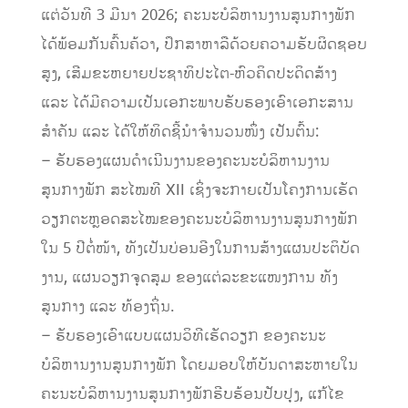
ແຕ່ວັນທີ 3 ມີນາ 2026; ຄະນະບໍລິຫານງານສູນກາງພັກ
ໄດ້ພ້ອມກັນຄົ້ນຄ້ວາ, ປຶກສາຫາລືດ້ວຍຄວາມຮັບຜິດຊອບ
ສູງ, ເສີມຂະຫຍາຍປະຊາທິປະໄຕ-ຫົວຄິດປະດິດສ້າງ
ແລະ ໄດ້ມີຄວາມເປັນເອກະພາບຮັບຮອງເອົາເອກະສານ
ສໍາຄັນ ແລະ ໄດ້ໃຫ້ທິດຊີ້ນໍາຈຳນວນໜຶ່ງ ເປັນຕົ້ນ:
– ຮັບຮອງແຜນດໍາເນີນງານຂອງຄະນະບໍລິຫານງານ
ສູນກາງພັກ ສະໄໝທີ XII ເຊິ່ງຈະກາຍເປັນໂຄງການເຮັດ
ວຽກຕະຫຼອດສະໄໝຂອງຄະນະບໍລິຫານງານສູນກາງພັກ
ໃນ 5 ປີຕໍ່ໜ້າ, ທັງເປັນບ່ອນອີງໃນການສ້າງແຜນປະຕິບັດ
ງານ, ແຜນວຽກຈຸດສຸມ ຂອງແຕ່ລະຂະແໜງການ ທັງ
ສູນກາງ ແລະ ທ້ອງຖິ່ນ.
– ຮັບຮອງເອົາແບບແຜນວິທີເຮັດວຽກ ຂອງຄະນະ
ບໍລິຫານງານສູນກາງພັກ ໂດຍມອບໃຫ້ບັນດາສະຫາຍໃນ
ຄະນະບໍລິຫານງານສູນກາງພັກຮີບຮ້ອນປັບປຸງ, ແກ້ໄຂ