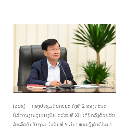
(ສພຊ) – ກອງປະຊຸມຄົບຄະນະ ຄັ້ງທີ 2 ຂອງຄະນະ
ບໍລິຫານງານສູນກາງພັກ ສະໄໝທີ XII ໄດ້ປິດລົງດ້ວຍຜົນ
ສໍາເລັດອັນຈົບງາມ ໃນວັນທີ 5 ມີນາ ພາຍຫຼັງດຳເນີນມາ