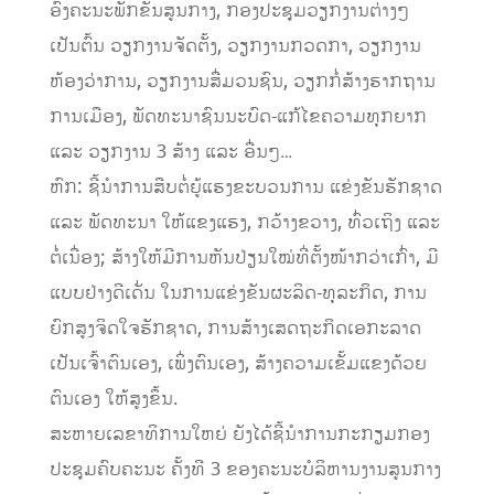
ອົງຄະນະພັກຂັ້ນສູນກາງ, ກອງປະຊຸມວຽກງານຕ່າງໆ
ເປັນຕົ້ນ ວຽກງານຈັດຕັ້ງ, ວຽກງານກວດກາ, ວຽກງານ
ຫ້ອງວ່າການ, ວຽກງານສື່ມວນຊົນ, ວຽກກໍ່ສ້າງຮາກຖານ
ການເມືອງ, ພັດທະນາຊົນນະບົດ-ແກ້ໄຂຄວາມທຸກຍາກ
ແລະ ວຽກງານ 3 ສ້າງ ແລະ ອື່ນໆ…
ຫົກ: ຊີ້ນໍາການສືບຕໍ່ຍູ້ແຮງຂະບວນການ ແຂ່ງຂັນຮັກຊາດ
ແລະ ພັດທະນາ ໃຫ້ແຂງແຮງ, ກວ້າງຂວາງ, ທົ່ວເຖິງ ແລະ
ຕໍ່ເນື່ອງ; ສ້າງໃຫ້ມີການຫັນປ່ຽນໃໝ່ທີ່ຕັ້ງໜ້າກວ່າເກົ່າ, ມີ
ແບບຢ່າງດີເດັ່ນ ໃນການແຂ່ງຂັນຜະລິດ-ທຸລະກິດ, ການ
ຍົກສູງຈິດໃຈຮັກຊາດ, ການສ້າງເສດຖະກິດເອກະລາດ
ເປັນເຈົ້າຕົນເອງ, ເພິ່ງຕົນເອງ, ສ້າງຄວາມເຂັ້ມແຂງດ້ວຍ
ຕົນເອງ ໃຫ້ສູງຂຶ້ນ.
ສະຫາຍເລຂາທິການໃຫຍ່ ຍັງໄດ້ຊີ້ນໍາການກະກຽມກອງ
ປະຊຸມຄົບຄະນະ ຄັ້ງທີ 3 ຂອງຄະນະບໍລິຫານງານສູນກາງ