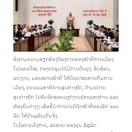
ອີງຕາມຄວາມຮຽກຮ້ອງຕ້ອງການຂອງໜ້າທີ່ການເມືອງ
ໃນໄລຍະໃໝ່, ກອງປະຊຸມໄດ້ມີການປັບປຸງ, ສັບຊ້ອນ,
ແບ່ງງານ, ມອບໝາຍໜ້າທີ່ ໃຫ້ບັນດາສະຫາຍກົມການ
ເມືອງ, ຄະນະເລຂາທິການສູນກາງພັກ, ກໍາມະການ
ສູນກາງພັກ ໄປຮັບຜິດຊອບວຽກງານຢູ່ຂະແໜງການ ແລະ
ທ້ອງຖິ່ນຕ່າງໆ ເພື່ອຊີ້ນຳການປະຕິບັດໜ້າທີ່ຂອງພັກ ແລະ
ລັດ ໃຫ້ບັນລຸຜົນເປັນຈິງ.
ໃນໂອກາດດັ່ງກ່າວ, ສະຫາຍ ທອງລຸນ ສີສຸລິດ