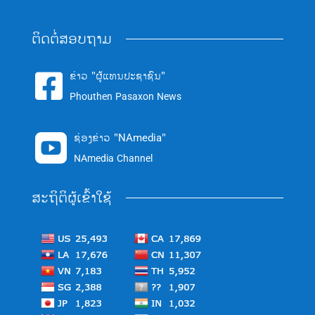
ຕິດຕໍ່ສອບຖາມ
ຂ່າວ "ຜູ້ແທນປະຊາຊົນ"

Phouthen Pasaxon News
ຊ່ອງຂ່າວ "NAmedia"

NAmedia Channel
ສະຖິຕິຜູ້ເຂົ້າໃຊ້