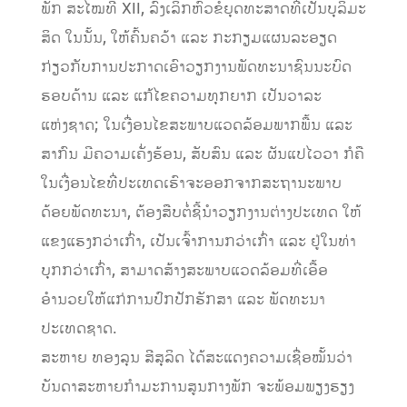
ພັກ ສະໄໝທີ XII, ລົງເລິກຫົວຂໍ້ຍຸດທະສາດທີ່ເປັນບຸລິມະ
ສິດ ໃນນັ້ນ, ໃຫ້ຄົ້ນຄວ້າ ແລະ ກະກຽມແຜນລະອຽດ
ກ່ຽວກັບການປະກາດເອົາວຽກງານພັດທະນາຊົນນະບົດ
ຮອບດ້ານ ແລະ ແກ້ໄຂຄວາມທຸກຍາກ ເປັນວາລະ
ແຫ່ງຊາດ; ໃນເງື່ອນໄຂສະພາບແວດລ້ອມພາກພື້ນ ແລະ
ສາກົນ ມີຄວາມເຄັ່ງຮ້ອນ, ສັບສົນ ແລະ ຜັນແປໄວວາ ກໍຄື
ໃນເງື່ອນໄຂທີ່ປະເທດເຮົາຈະອອກຈາກສະຖານະພາບ
ດ້ອຍພັດທະນາ, ຕ້ອງສືບຕໍ່ຊີ້ນໍາວຽກງານຕ່າງປະເທດ ໃຫ້
ແຂງແຮງກວ່າເກົ່າ, ເປັນເຈົ້າການກວ່າເກົ່າ ແລະ ຢູ່ໃນທ່າ
ບຸກກວ່າເກົ່າ, ສາມາດສ້າງສະພາບແວດລ້ອມທີ່ເອື້ອ
ອໍານວຍໃຫ້ແກ່ການປົກປັກຮັກສາ ແລະ ພັດທະນາ
ປະເທດຊາດ.
ສະຫາຍ ທອງລຸນ ສີສຸລິດ ໄດ້ສະແດງຄວາມເຊື່ອໝັ້ນວ່າ
ບັນດາສະຫາຍກຳມະການສູນກາງພັກ ຈະພ້ອມພຽງຮຽງ