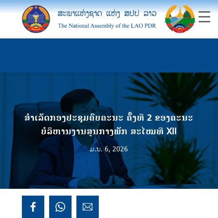
ສໍາເລັດກອງປະຊຸມຄົບຄະນະ ຄັ້ງທີ 2 ຂອງຄະນະ
ບໍລິຫານງານສູນກາງພັກ ສະໄໝທີ XII
ມ.ນ. 6, 2026