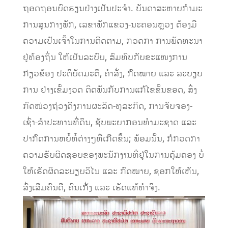
ຖອດຖອນບົດຮຽນຢ່າງເປັນປະຈຳ. ບັນດາສະຫາຍກໍາມະ
ການສູນກາງພັກ, ເລຂາພັກແຂວງ-ນະຄອນຫຼວງ ຕ້ອງມີ
ຄວາມເປັນເຈົ້າໃນການຕິດຕາມ, ກວດກາ ການພັດທະນາ
ຢູ່ທ້ອງຖິ່ນ ໃຫ້ເປັນລະບົບ, ສົມທົບກັບຂະແໜງການ
ກ່ຽວຂ້ອງ ປະຕິບັດມະຕິ, ຄໍາສັ່ງ, ກົດໝາຍ ແລະ ລະບຽບ
ການ ຢ່າງເຂັ້ມງວດ ຕິດພັນກັບການແກ້ໄຂຂັ້ນຂອດ, ສິ່ງ
ກົດໜ່ວງຖ່ວງດຶງການຜະລິດ-ທຸລະກິດ, ການຈັບຈອງ-
ເຊົ່າ-ສໍາປະທານທີ່ດິນ, ຊັບພະຍາກອນທໍາມະຊາດ ແລະ
ປາກົດການຫຍໍ້ທໍ້ຕ່າງໆທີ່ເກີດຂຶ້ນ; ພ້ອມນັ້ນ, ກໍກວດກາ
ຄວາມຮັບຜິດຊອບຂອງພະນັກງານທີ່ຢູ່ໃນການຄຸ້ມຄອງ ບໍ່
ໃຫ້ເຮັດຜິດລະບຽບວິໄນ ແລະ ກົດໝາຍ, ຊອກໃຫ້ເຫັນ,
ສົ່ງເສີມຄົນດີ, ຄົນເກັ່ງ ແລະ ເຮັດແທ້ທໍາຈິງ.