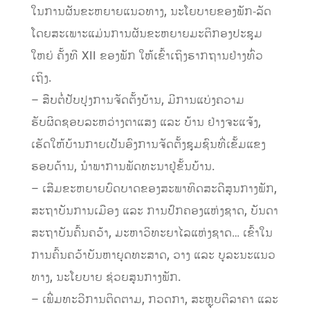
ໃນການຜັນຂະຫຍາຍແນວທາງ, ນະໂຍບາຍຂອງພັກ-ລັດ
ໂດຍສະເພາະແມ່ນການຜັນຂະຫຍາຍມະຕິກອງປະຊຸມ
ໃຫຍ່ ຄັ້ງທີ XII ຂອງພັກ ໃຫ້ເຂົ້າເຖິງຮາກຖານຢ່າງທົ່ວ
ເຖິງ.
– ສືບຕໍ່ປັບປຸງການຈັດຕັ້ງບ້ານ, ມີການແບ່ງຄວາມ
ຮັບຜິດຊອບລະຫວ່າງຕາແສງ ແລະ ບ້ານ ຢ່າງຈະແຈ້ງ,
ເຮັດໃຫ້ບ້ານກາຍເປັນອົງການຈັດຕັ້ງຊຸມຊົນທີ່ເຂັ້ມແຂງ
ຮອບດ້ານ, ນຳພາການພັດທະນາຢູ່ຂັ້ນບ້ານ.
– ເສີມຂະຫຍາຍບົດບາດຂອງສະພາທິດສະດີສູນກາງພັກ,
ສະຖາບັນການເມືອງ ແລະ ການປົກຄອງແຫ່ງຊາດ, ບັນດາ
ສະຖາບັນຄົ້ນຄວ້າ, ມະຫາວິທະຍາໄລແຫ່ງຊາດ… ເຂົ້າໃນ
ການຄົ້ນຄວ້າບັນຫາຍຸດທະສາດ, ວາງ ແລະ ບູລະນະແນວ
ທາງ, ນະໂຍບາຍ ຊ່ວຍສູນກາງພັກ.
– ເພີ່ມທະວີການຕິດຕາມ, ກວດກາ, ສະຫຼຸບຕີລາຄາ ແລະ