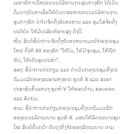
ເລຂາທິການໃຫຍ່ຄະນະບໍລິຫານງານສູນກາງພັກ ໄດ້ເນັ້ນ
ຕື່ມບາງບັນຫາເພື່ອໃຫ້ບັນດາສະຫາຍຄະນະບໍລິຫານງານ
ສູນກາງພັກ ນຳໄປຈັດຕັ້ງຜັນຂະຫາຍ ແລະ ສຸມໃສ່ຈັດຕັ້ງ
ປະຕິບັດ ໃຫ້ມີປະສິດທິພາບສູງ ດັ່ງນີ້:
ໜຶ່ງ: ສືບຕໍ່ຊີ້ນໍາການຈັດຕັ້ງຜັນຂະຫຍາຍມະຕິກອງປະຊຸມ
ໃຫຍ່ ຄັ້ງທີ XII ຂອງພັກ “ໃຫ້ໄວ, ໃຫ້ມີຈຸດສຸມ, ໃຫ້ຖືກ
ທິດ, ໃຫ້ເປັນຮູບປະທໍາ”.
ສອງ: ຊີ້ນໍາການກະກຽມ ແລະ ດໍາເນີນກອງປະຊຸມຄັ້ງປະ
ຖົມມະລືກຂອງສະພາແຫ່ງຊາດ ຊຸດທີ X ແລະ ສະພາ
ປະຊາຊົນຂັ້ນແຂວງ ຊຸດທີ V ໃຫ້ຮອບດ້ານ, ຮອບຄອບ
ແລະ ຮັດກຸມ.
ສາມ: ຊີ້ນໍາການກະກຽມກອງປະຊຸມຄັ້ງປະຖົມມະລືກ
ຂອງຄະນະລັດຖະບານ ຊຸດທີ X. ມອບໃຫ້ລັດຖະບານຊຸດ
ໃໝ່ ສືບຕໍ່ຄົ້ນຄວ້າ ປັບປຸງກົງຈັກຂອງລັດຖະບານ ຕາມ