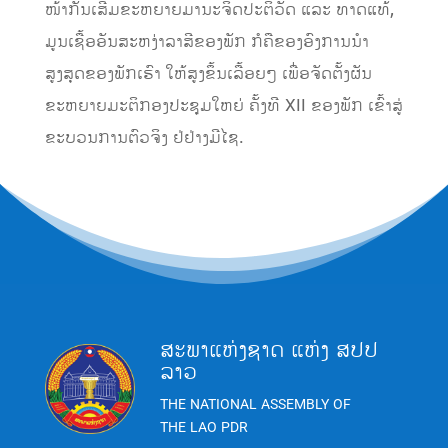
ໜ້າກັນເສີມຂະຫຍາຍມານະຈິດປະຕິວັດ ແລະ ທາດແທ້,
ມູນເຊື້ອອັນສະຫງ່າລາສີຂອງພັກ ກໍຄືຂອງອົງການນຳ
ສູງສຸດຂອງພັກເຮົາ ໃຫ້ສູງຂຶ້ນເລື້ອຍໆ ເພື່ອຈັດຕັ້ງຜັນ
ຂະຫຍາຍມະຕິກອງປະຊຸມໃຫຍ່ ຄັ້ງທີ XII ຂອງພັກ ເຂົ້າສູ່
ຂະບວນການຕົວຈິງ ຢ່ຢ່າງມີໄຊ.
ສະພາແຫ່ງຊາດ ແຫ່ງ ສປປ
ລາວ
THE NATIONAL ASSEMBLY OF
THE LAO PDR