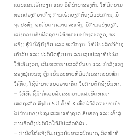
ແບບແຜນເຮັດວຽກ ແລະ ວິທີນຳພາຂອງຕົນ ໃຫ້ມີຄວາມ
ສອດຄ່ອງກວ່າເກົ່າ; ການເຮັດວຽກຕ້ອງມີແຜນການ, ມີ
ຈຸດປະສົງ, ລະດັບຄາດໝາຍຈະແຈ້ງ; ມີການແບ່ງວຽກ,
ແບ່ງຄວາມຮັບຜິດຊອບໃຫ້ໝູ່ຄະນະຢ່າງລະອຽດ, ຈະ
ແຈ້ງ; ຮູ້ນຳໃຊ້ກົງຈັກ ແລະ ພະນັກງານ ໃຫ້ມີປະສິດທິຜົນ;
ເຄົາລົບ ແລະ ປະຕິບັດຫຼັກການລວມສູນປະຊາທິປະໄຕ
ໃຫ້ເຂັ້ມງວດ, ເສີມຂະຫຍາຍສະຕິປັນຍາ ແລະ ກໍາລັງແຮງ
ຂອງໝູ່ຄະນະ; ຫຼີກເວັ້ນສະພາບທີ່ມີແຕ່ເລຂາຄະນະພັກ
ໃຊ້ສິດ, ໃຊ້ອຳນາດແບບອາຍາສິດ ໃນການຕົກລົງບັນຫາ.
– ໃຫ້ທິດຊີ້ນໍາຕໍ່ແຜນຜັນຂະຫຍາຍແຜນພັດທະນາ
ເສດຖະກິດ-ສັງຄົມ 5 ປີ ຄັ້ງທີ X ເພື່ອໃຫ້ລັດຖະບານນຳ
ໄປຜ່ານກອງປະຊຸມສະພາແຫ່ງຊາດ ຮັບຮອງ ແລະ ເຂົ້າສູ່
ການຈັດຕັ້ງປະຕິບັດໃຫ້ມີປະສິດທິຜົນ.
– ກຳນົດໃຫ້ແຈ້ງຕື່ມກ່ຽວກັບພາລະບົດບາດ, ສິດໜ້າທີ່