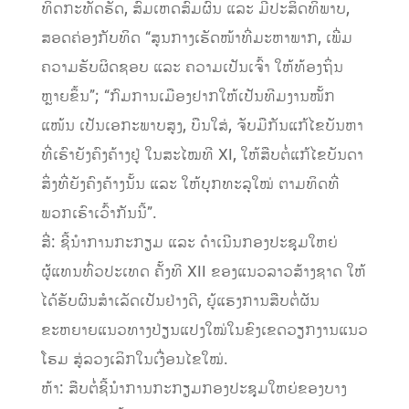
ທິດກະທັດຮັດ, ສົມເຫດສົມຜົນ ແລະ ມີປະສິດທິພາບ,
ສອດຄ່ອງກັບທິດ “ສູນກາງເຮັດໜ້າທີ່ມະຫາພາກ, ເພີ່ມ
ຄວາມຮັບຜິດຊອບ ແລະ ຄວາມເປັນເຈົ້າ ໃຫ້ທ້ອງຖິ່ນ
ຫຼາຍຂຶ້ນ”; “ກົມການເມືອງຢາກໃຫ້ເປັນທີມງານໜັ້ກ
ແໜ້ນ ເປັນເອກະພາບສູງ, ບືນໃສ່, ຈັບມືກັນແກ້ໄຂບັນຫາ
ທີ່ເຮົາຍັງຄົງຄ້າງຢູ່ ໃນສະໄໝທີ XI, ໃຫ້ສືບຕໍ່ແກ້ໄຂບັນດາ
ສິ່ງທີ່ຍັງຄົງຄ້າງນັ້ນ ແລະ ໃຫ້ບຸກທະລຸໃໝ່ ຕາມທິດທີ່
ພວກເຮົາເວົ້າກັນນີ້”.
ສີ່: ຊີ້ນໍາການກະກຽມ ແລະ ດໍາເນີນກອງປະຊຸມໃຫຍ່
ຜູ້ແທນທົ່ວປະເທດ ຄັ້ງທີ XII ຂອງແນວລາວສ້າງຊາດ ໃຫ້
ໄດ້ຮັບຜົນສໍາເລັດເປັນຢ່າງດີ, ຍູ້ແຮງການສືບຕໍ່ຜັນ
ຂະຫຍາຍແນວທາງປ່ຽນແປງໃໝ່ໃນຂົງເຂດວຽກງານແນວ
ໂຮມ ສູ່ລວງເລິກໃນເງື່ອນໄຂໃໝ່.
ຫ້າ: ສືບຕໍ່ຊີ້ນໍາການກະກຽມກອງປະຊຸມໃຫຍ່ຂອງບາງ