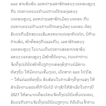
ແລະ ສາຍພົວພັນ ລະຫວ່າງເລຂາພັກແຂວງ-ນະຄອນຫຼວງ
ກັບ ປະທານຄະນະກໍາມະການປົກຄອງແຂວງ-
ນະຄອນຫຼວງ, ລະຫວ່າງເລຂາພັກເມືອງ-ນະຄອນ ກັບ
ປະທານຄະນະກໍາມະການປົກຄອງເມືອງ-ນະຄອນ ຕ້ອງ
ຮັບປະກັນລັກສະນະເສີມຂະຫຍາຍປະຊາທິປະໄຕ, ບໍ່ກ້າວ
ກ່າຍສິດ, ໜ້າທີ່ຂອງກັນແລະກັນ; ເລຂາພັກແຂວງ-
ນະຄອນຫຼວງ ໃນນາມເປັນປະທານສະພາປະຊາຊົນ
ແຂວງ-ນະຄອນຫຼວງ ມີໜ້າທີ່ຕິດຕາມ, ກວດກາການ
ຈັດຕັ້ງປະຕິບັດໜ້າທີ່ວຽກງານຂອງອົງການບໍລິຫານ
ທ້ອງຖິ່ນ ໃຫ້ມີຄວາມເຂັ້ມງວດ, ເດັດຂາດ ແລະ ໂປ່ງໃສ.
– ໃຫ້ແຕ່ລະທ້ອງຖິ່ນ ຮີບຮ້ອນໃນການສ້າງຕັ້ງຕາແສງ ໃຫ້
ສໍາເລັດຕາມແຜນທີ່ກໍານົດໄວ້ ຢ່າງຊ້າໃຫ້ສຳເລັດໃນກາງປີ
2027 ໃຫ້ສາມາດເຄື່ອນໄຫວຈັດຕັ້ງປະຕິບັດທົ່ວປະເທດ,
ຮັບປະກັນການຈັດຕັ້ງປະຕິບັດວຽກງານ ກໍຄືເປັນເຈົ້າການ