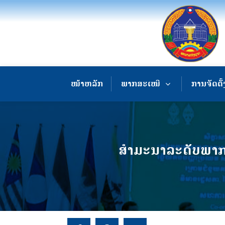
ໜ້າຫລັກ
ພາກສະເໜີ
ການຈັດຕັ້
ສໍາມະນາລະດັບພາກພ