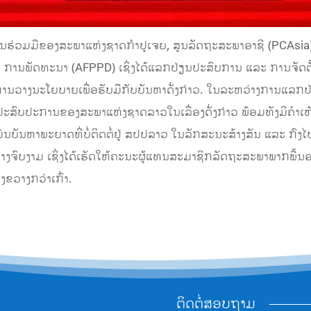
້ການຮ່ວມມືຂອງສະພາແຫ່ງຊາດກຳປູເຈຍ, ສູນລັດຖະສະພາອາຊີ (PCAsi
ານພັດທະນາ (AFPPD) ເຊິ່ງໄດ້ແລກປ່ຽນປະສົບການ ແລະ ການຈັດຕັ້
ກັບການວາງນະໂຍບາຍເພື່ອຮັບມືກັບບັນຫາດັ່ງກ່າວ. ໃນລະຫວ່າງການແລກ
ປະສົບປະການຂອງສະພາແຫ່ງຊາດລາວໃນເລື່ອງດັ່ງກ່າວ ພ້ອມທັງມີຄ
ັນຫາພະຍາດທີ່ບໍ່ຕິດຕໍ່ຢູ່ ສປປລາວ ໃນລັກສະນະສ້າງສັນ ແລະ ກົງໄ
ດຢ່າງຈົບງາມ ເຊິ່ງໄດ້ເຮັດໃຫ້ຄະນະຜູ້ແທນສະມາຊິກລັດຖະສະພາພາກພື້ນອ
ງຂວາງກວ່າເກົ່າ.
ຕິດຕໍ່ສອບຖາມ