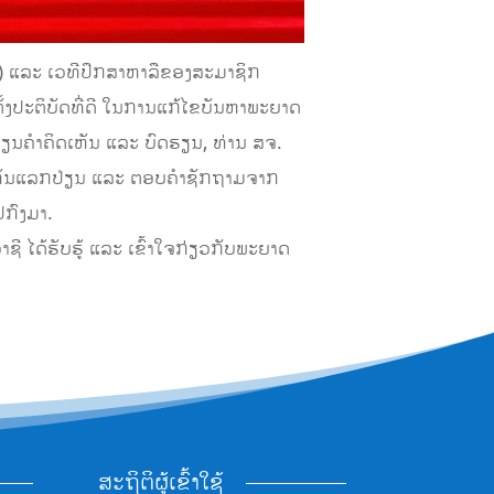
a) ແລະ ເວທີປຶກສາຫາລືຂອງສະມາຊິກ
ງປະຕິບັດທີ່ດີ ໃນການແກ້ໄຂບັນຫາພະຍາດ
ປ່ຽນຄຳຄິດເຫັນ ແລະ ບົດຮຽນ, ທ່ານ ສຈ.
ຳເຫັນແລກປ່ຽນ ແລະ ຕອບຄຳຊັກຖາມຈາກ
ປກົງມາ.
າຊີ ໄດ້ຮັບຮູ້ ແລະ ເຂົ້າໃຈກ່ຽວກັບພະຍາດ
ສະຖິຕິຜູ້ເຂົ້າໃຊ້