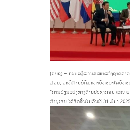
(ສພຊ) – ຄະນະຜູ້ແທນສະພາແຫ່ງຊາດລາວ 
ມ່ວນ, ອະທິການບໍດີມະຫາວິທະຍາໄລວິທະຍ
“ການປ່ຽນແປງທາງດ້ານປະຊາກອນ ແລະ ພະຍາ
ກຳປູເຈຍ ໄດ້ຈັດຂຶ້ນໃນວັນທີ 31 ມີນາ 2