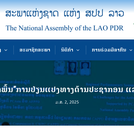
ງ
ສະມາຊິກສະພາ
ນິຕິກຳ
ການຮ່ວມມືສາກົນ
ື້ນ”ການປ່ຽນແປງທາງດ້ານປະຊາກອນ ແລະ 
ມ.ສ. 2, 2025