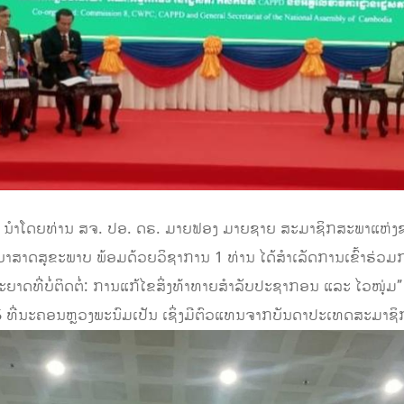
ນໍາໂດຍທ່ານ ສຈ. ປອ. ດຣ. ມາຍຟອງ ມາຍຊາຍ ສະມາຊິກສະພາແຫ່ງຊາ
າສາດສຸຂະພາບ ພ້ອມດ້ວຍວິຊາການ 1 ທ່ານ ໄດ້ສໍາເລັດການເຂົ້າຮ່ວ
ດທີ່ບໍ່ຕິດຕໍ່: ການແກ້ໄຂສິ່ງທ້າທາຍສຳລັບປະຊາກອນ ແລະ ໄວໜຸ່ມ”
025 ທີ່ນະຄອນຫຼວງພະນົມເປັນ ເຊິ່ງມີຕົວແທນຈາກບັນດາປະເທດສະມາຊ