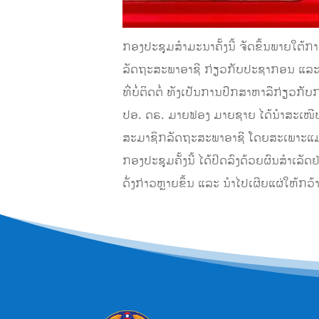
ກອງປະຊຸມສຳມະນາຄັ້ງນີ້ ຈັດຂຶ້ນພາຍໃຕ
ລັດຖະສະພາອາຊີ ກ່ຽວກັບປະຊາກອນ ແລະ ກ
ທີ່ບໍ່ຕິດຕໍ່ ທັງເປັນການປຶກສາຫາລືກ່ຽວ
ປອ. ດຣ. ມາຍຟອງ ມາຍຊາຍ ໄດ້ນໍາສະເໜີ
ສະມາຊິກລັດຖະສະພາອາຊີ ໂດຍສະເພາະແມ່ນບ
ກອງປະຊຸມຄັ້ງນີ້ ໄດ້ປິດລົງດ້ວຍຜົນສໍາເລັ
ດັ່ງກ່າວຫຼາຍຂຶ້ນ ແລະ ນຳໄປເຜີຍແຜ່ໃຫ້ກວ້າ