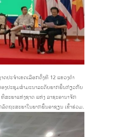
ດປະຈຳເຂດເລືອກຕັ້ງທີ 12 ແຂວງຄໍາ
ມກອງປະຊຸມສໍາມະນາລະດັບພາກພື້ນກ່ຽວກັບ
 ທີ່ສະພາແຫ່ງຊາດ ແຫ່ງ ລາຊະອານາຈັກ
ິກລັດຖະສະພາໃນພາກພື້ນອາຊຽນ ເຂົ້າຮ່ວມ.