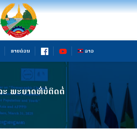
ສາຍດ່ວນ
ລາວ
ພະຍາດທີ່ບໍ່ຕິດຕໍ່