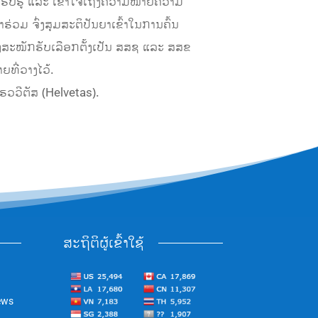
ມ ຮັບຮູ້ ແລະ ເຂົ້າໃຈເຖິງຄວາມໝາຍຄວາມ
່ວມ ຈົ່ງສຸມສະຕິປັນຍາເຂົ້າໃນການຄົ້ນ
ລົງສະໝັກຮັບເລືອກຕັ້ງເປັນ ສສຊ ແລະ ສສຂ
ຍທີ່ວາງໄວ້.
ວວີຕັສ (Helvetas).
ສະຖິຕິຜູ້ເຂົ້າໃຊ້
ews