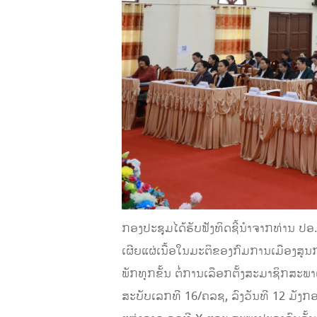
ກອງປະຊຸມໄດ້ຮັບຟັງທິດຊີ້ນຳຈາກທ່ານ ປ
ເຜີຍແຜ່ເນື້ອໃນມະຕິຂອງກົມການເມືອງສູນ
ພັກທຸກຂັ້ນ ຕໍ່ການເລືອກຕັ້ງສະມາຊິກສະ
ສະບັບເລກທີ 16/ຄລຊ, ລົງວັນທີ 12 ມັງກ