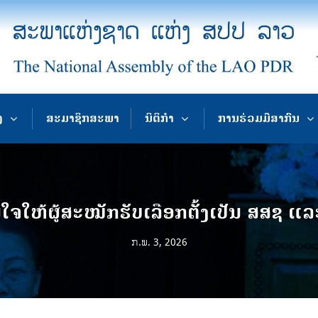
ງ
ສະມາຊິກສະພາ
ນິຕິກຳ
ການຮ່ວມມືສາກົນ
ໃຈໃຫ້ຜູ້ສະໝັກຮັບເລືອກຕັ້ງເປັນ ສສຊ ແ
ກ.ພ. 3, 2026