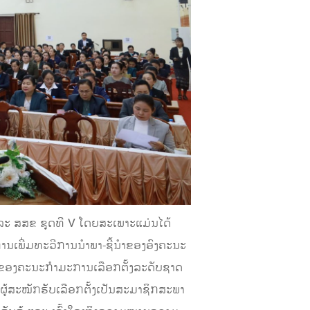
ແລະ ສສຂ ຊຸດທີ V ໂດຍສະເພາະແມ່ນໄດ້
ນເພີ່ມທະວີການນໍາພາ-ຊີ້ນໍາຂອງອົງຄະນະ
ໍາຂອງຄະນະກໍາມະການເລືອກຕັ້ງລະດັບຊາດ
ຜູ້ສະໝັກຮັບເລືອກຕັ້ງເປັນສະມາຊິກສະພາ