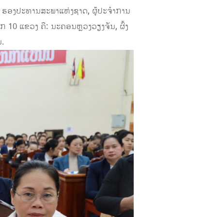
, ຮອງປະທານສະພາແຫ່ງຊາດ, ຜູ້ປະຈຳການ
ກ 10 ແຂວງ ຄື: ນະຄອນຫຼວງວຽງຈັນ, ຜົ້ງ
ນ.