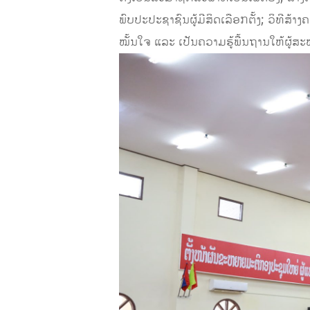
ພົບປະປະຊາຊົນຜູ້ມີສິດເລືອກຕັ້ງ; ວິທີສ້າ
ໝັ້ນໃຈ ແລະ ເປັນຄວາມຮູ້ພື້ນຖານໃຫ້ຜູ້ສ