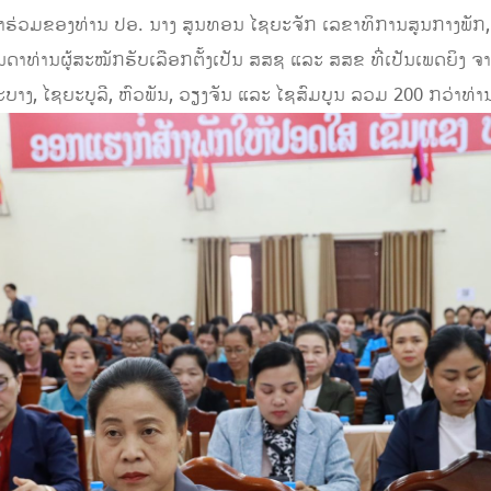
ຮ່ວມຂອງທ່ານ ປອ. ນາງ ສູນທອນ ໄຊຍະຈັກ ເລຂາທິການສູນກາງພັກ
າທ່ານຜູ້ສະໝັກຮັບເລືອກຕັ້ງເປັນ ສສຊ ແລະ ສສຂ ທີ່ເປັນເພດຍິງ ຈາ
ງພະບາງ, ໄຊຍະບູລີ, ຫົວພັນ, ວຽງຈັນ ແລະ ໄຊສົມບູນ ລວມ 200 ກວ່າທ່າ