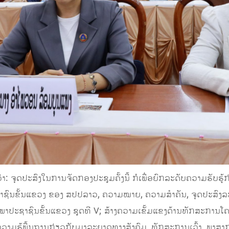
່າ: ຈຸດປະສົງໃນການຈັດກອງປະຊຸມຄັ້ງນີ້ ກໍເພື່ອຍົກລະດັບຄວາມຮັບຮູ້ກ
າຊົນຂັ້ນແຂວງ ຂອງ ສປປລາວ, ຄວາມໝາຍ, ຄວາມສຳຄັນ, ຈຸດປະສົງ
າປະຊາຊົນຂັ້ນແຂວງ ຊຸດທີ V; ສ້າງຄວາມເຂັ້ມແຂງດ້ານທັກສະການໂຄ
າງຄວາມຮູ້ພື້ນຖານກ່ຽວກັບມາລະຍາດທາງສັງຄົມ, ທັກສະການເວົ້າ, ພາສ