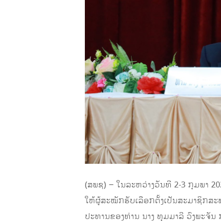
(ສພຊ) – ໃນລະຫວ່າງວັນທີ 2-3 ກຸມພາ 20
ໃຫ້ຜູ້ສະໝັກຮັບເລືອກຕັ້ງເປັນສະມາຊິກສ
ປະທານຂອງທ່ານ ນາງ ທຸມມາລີ ວົງພະຈັ