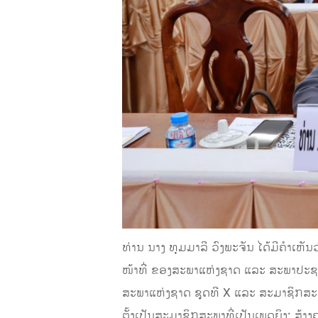
ທ່ານ ນາງ ທຸມມາລີ ວົງພະຈັນ ໄດ້ມີຄຳເຫັນວ
ໜ້າທີ່ ຂອງສະພາແຫ່ງຊາດ ແລະ ສະພາປະຊ
ສະພາແຫ່ງຊາດ ຊຸດທີ X ແລະ ສະມາຊິກສະພ
ຕັ້ງເປັນສະມາຊິກສະພາທີ່ເປັນເພດຍິງ; ສ້