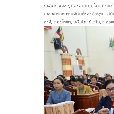
ປະກອບ ແລະ ບຸກຄະລາກອນ, ໂດຍການເຂົ້າ
ຄະນະກຳມະການເລືອກຕັ້ງລະດັບຊາດ, ມີບັນດ
ສາລີ, ຫຼວງນ້ຳທາ, ອຸດົມໄຊ, ບໍ່ແກ້ວ, ຫຼວ