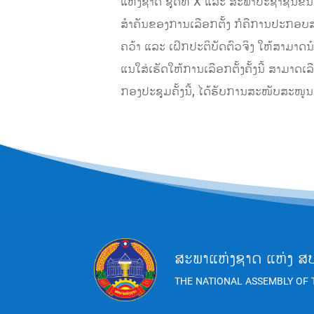
ແຫ່ງຊາດ ຊຸດທີ X ແລະ ສະພາປະຊາຊົນຂັ້ນແຂ
ສຳຄັນຂອງການເລືອກຕັ້ງ ກໍຄືການປະກອບສ່ວນ
ຄວ້າ ແລະ ເຝິກປະຕິບັດຕົວຈິງ ໃຫ້ສາມາດນ
ແນໃສ່ເຮັດໃຫ້ການເລືອກຕັ້ງຄັ້ງນີ້ ສາມາ
ກອງປະຊຸມຄັ້ງນີ້, ໄດ້ຮັບການສະໜັບສະໜູ
ສະພາແຫ່ງຊາດ ແຫ່ງ ສ
THE NATIONAL ASSEMBLY OF 