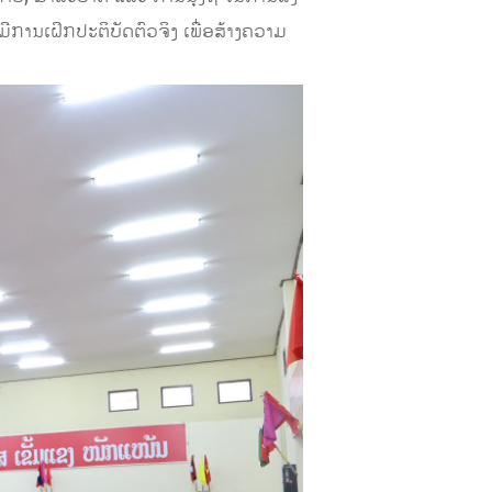
້ມີການເຝິກປະຕິບັດຕົວຈິງ ເພື່ອສ້າງຄວາມ