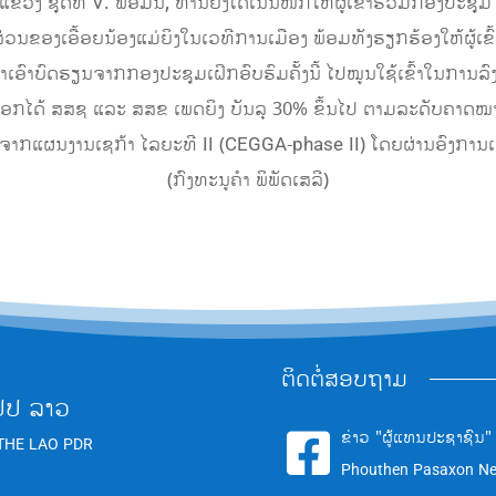
ວງ ຊຸດທີ V. ພ້ອມນີ້, ທ່ານຍັງໄດ້ເນັ້ນໜັກໃຫ້ຜູ້ເຂົ້າຮ່ວມກອງປະຊຸ
ຂອງເອື້ອຍນ້ອງແມ່ຍິງໃນເວທີການເມືອງ ພ້ອມທັງຮຽກຮ້ອງໃຫ້ຜູ້ເຂົ້າຮ
ຳເອົາບົດຮຽນຈາກກອງປະຊຸມເຝິກອົບຮົມຄັ້ງນີ້ ໄປໝູນໃຊ້ເຂົ້າໃນການ
ດເລືອກໄດ້ ສສຊ ແລະ ສສຂ ເພດຍິງ ບັນລຸ 30% ຂຶ້ນໄປ ຕາມລະດັບຄາດໝາ
ນຈາກແຜນງານເຊກ້າ ໄລຍະທີ II (CEGGA-phase II) ໂດຍຜ່ານອົງການເຮ
(ກົງທະນູຄຳ ພິພັດເສລີ)
ຕິດຕໍ່ສອບຖາມ
ປປ ລາວ
ຂ່າວ "ຜູ້ແທນປະຊາຊົນ"

THE LAO PDR
Phouthen Pasaxon N