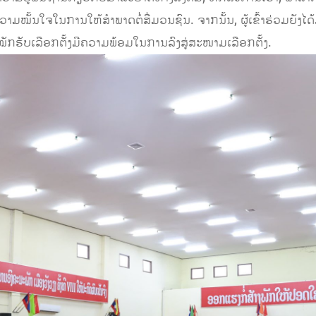
ງຄວາມໝັ້ນໃຈໃນການໃຫ້ສຳພາດຕໍ່ສື່ມວນຊົນ. ຈາກນັ້ນ, ຜູ້ເຂົ້າຮ່ວມຍັງໄດ
ະໝັກຮັບເລືອກຕັ້ງມີຄວາມພ້ອມໃນການລົງສູ່ສະໜາມເລືອກຕັ້ງ.