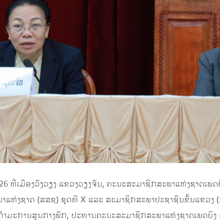
26 ທີ່ເມືອງວັງວຽງ ແຂວງວຽງຈັນ, ຄະນະສະມາຊິກສະພາແຫ່ງຊາດເພດຍິ
ະພາແຫ່ງຊາດ (ສສຊ) ຊຸດທີ X ແລະ ສະມາຊິກສະພາປະຊາຊົນຂັ້ນແຂວງ (ສ
ນ ກຳມະການສູນກາງພັກ, ປະທານຄະນະສະມາຊິກສະພາແຫ່ງຊາດເພດຍິງ 