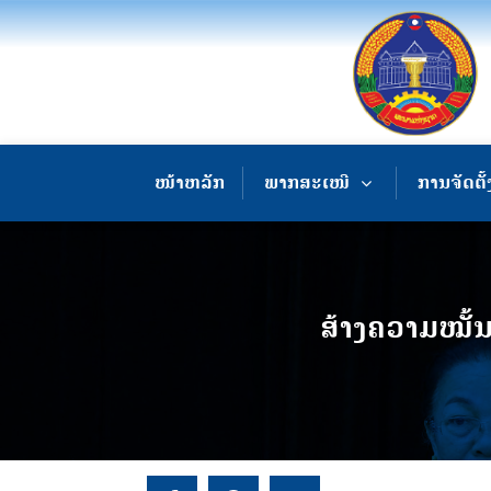
ໜ້າຫລັກ
ພາກສະເໜີ
ການຈັດຕັ້
ສ້າງຄວາມໝັ້ນ