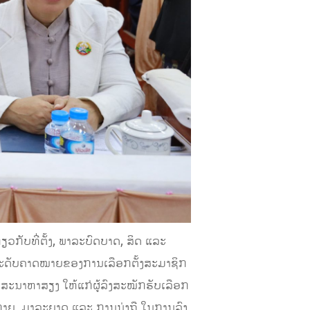
່ຽວກັບທີ່ຕັ້ງ, ພາລະບົດບາດ, ສິດ ແລະ
ລະດັບຄາດໝາຍຂອງການເລືອກຕັ້ງສະມາຊິກ
ສະນາຫາສຽງ ໃຫ້ແກ່ຜູ້ລົງສະໝັກຮັບເລືອກ
າກາຍ, ມາລະຍາດ ແລະ ການນຸ່ງຖື ໃນການລົງ