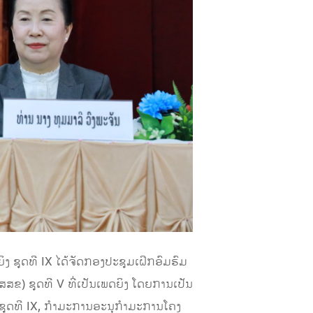
ງ ຊຸດທີ IX ໄດ້ຈັດກອງປະຊຸມເຝິກອົມຮົມ
ສຂ) ຊຸດທີ V ທີ່ເປັນເພດຍິງ ໂດຍການເປັນ
ຊຸດທີ IX, ກຳມະການອະນຸກຳມະການໂຄງ