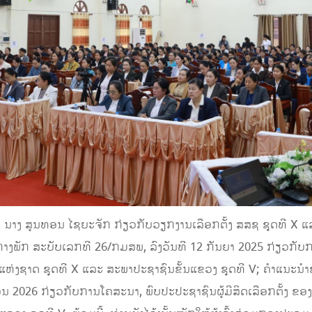
ອ. ນາງ ສູນທອນ ໄຊຍະຈັກ ກ່ຽວກັບວຽກງານເລືອກຕັ້ງ ສສຊ ຊຸດທີ X 
ກາງພັກ ສະບັບເລກທີ 26/ກມສພ, ລົງວັນທີ 12 ກັນຍາ 2025 ກ່ຽວກັບກາ
ພາແຫ່ງຊາດ ຊຸດທີ X ແລະ ສະພາປະຊາຊົນຂັ້ນແຂວງ ຊຸດທີ V; ຄໍາແນະນ
ອນ 2026 ກ່ຽວກັບການໂຄສະນາ, ພົບປະປະຊາຊົນຜູ້ມີສິດເລືອກຕັ້ງ ຂອງ