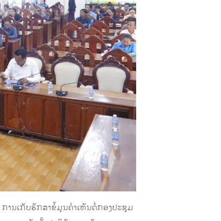
ນເກັບຮັກສາຂໍ້ມູນຄໍາເຫັນຕໍ່ກອງປະຊຸມ