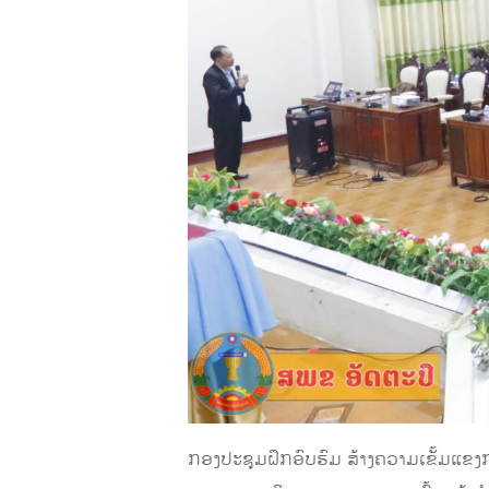
ກອງປະຊຸມຝຶກອົບຮົມ ສ້າງຄວາມເຂັ້ມແຂງ