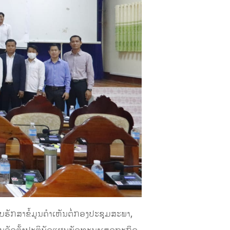
ກສາຂໍ້ມູນຄໍາເຫັນຕໍ່ກອງປະຊຸມສະພາ,