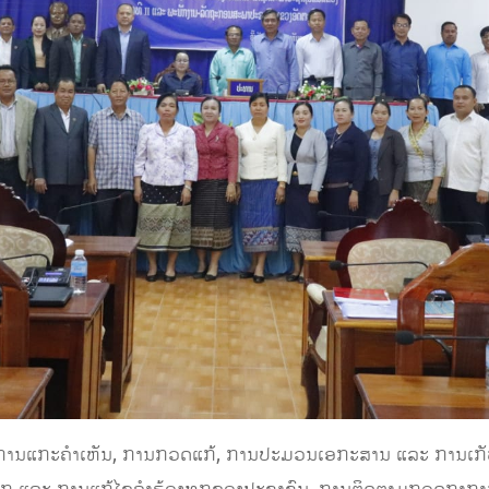
ການແກະຄໍາເຫັນ, ການກວດແກ້, ການປະມວນເອກະສານ ແລະ ການເກັບຮັ