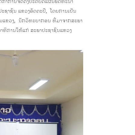
ດກາການຈັດຕັ້ງປະຕິບັດແຜນພັດທະນາ
ປະຊາຊົນ ແຂວງ​ອັດຕະປື,​ ​ ໂດຍການເປັນ
ົນແຂວງ,​ ນັກວິທະຍາກອນ ທີ່ມາຈາກສະພາ
ສນາທິການໃຫ້ແກ່ ສະພາປະຊາຊົນແຂວງ