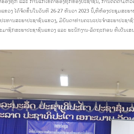
າຮ້ອງທຸກ ແລະ ການແກ້ໄຂຄໍາຮ້ອງທຸກຂອງປະຊາຊົນ, ການຕິດຕາມກວ
ແຂວງ ໄດ້ຈັດຂື້ນໃນວັນທີ 26-27 ທັນວາ 2023 ນີ້,​ທີ່ຫ້ອງປະຊຸມສະພາ
 ປະທານສະພາປະຊາຊົນແຂວງ, ມີ​ບັນດາທ່ານ​ຄະນະປະຈໍາ​ສະພາປະຊາຊ
ັນສະມາຊິກສະພາປະຊາຊົນແຂວງ ແລະ​ ພະນັກງານ-ລັດຖະກອນ​ ທີ່ເປັນເ