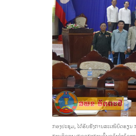
ກອງປະຊຸມ, ໄດ້ຮັບຟັງການສະເໜີບົດຮຽນ 