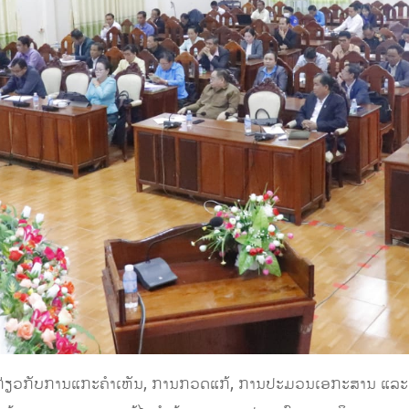
ກ່ຽວກັບການແກະຄໍາເຫັນ, ການກວດແກ້, ການປະມວນເອກະສານ ແລະ ກາ