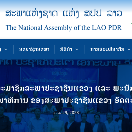
ງ
ສະມາຊິກສະພາ
ນິຕິກຳ
ການຮ່ວມມືສາກົນ
້ສະມາຊິກສະພາປະຊາຊົນແຂວງ ແລະ ພະນັກ
ນາທິການ ຂອງ​ສະພາປະຊາຊົນແຂວງ​ ອັດຕະ
ທ.ວ. 29, 2023