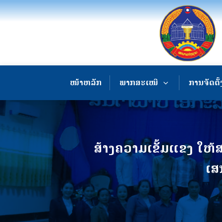
ໜ້າຫລັກ
ພາກສະເໜີ
ການຈັດຕັ້
ສ້າງຄວາມເຂັ້ມແຂງ ໃຫ
ເສ