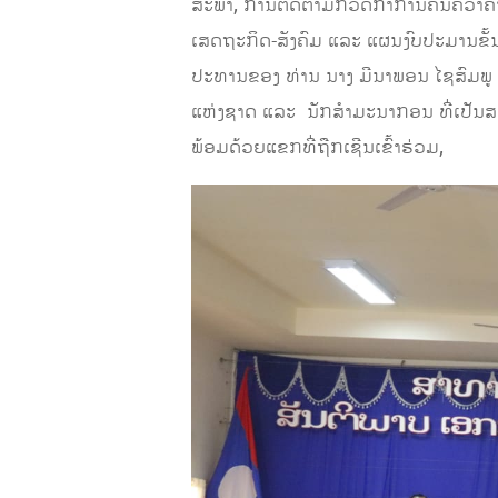
ສະພາ, ການຕິດຕາມກວດກາການຄົ້ນຄວ້າຄໍ
ເສດຖະກິດ-ສັງຄົມ​ ແລະ​ ແຜນງົບປະມານຂັ້ນ
ປະທານຂອງ ທ່ານ ນາງ​ ມີນາພອນ ໄຊສົມພູ
ແຫ່ງຊາດ ແລະ​ ​ ນັກສໍາມະນາກອນ ທີ່ເປ
ພ້ອມດ້ວຍແຂກທີ່ຖືກເຊີນເຂົ້າຮ່ວມ,​