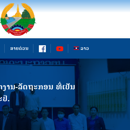
ສາຍດ່ວນ
ລາວ
ງານ-ລັດຖະກອນ ທີ່ເປັນ
ປື.