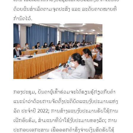
ດ້ວຍຜົນສໍາເລັດຕາມຈຸດປະສົງ
ແລະ
ລະດັບຄາດໝາຍ
ທີ່
ກໍານົດໄວ້
.
ກອງປະຊຸມ
,
ບັນດາຜູ້ເຂົ້າຮ່ວມຈະ
ໄດ້ຮຽນຮູ້ກ່ຽວກັບ
ຄຳ
ແນະນຳ
ວ່າ
ດ້ວຍ
ການຈັດ
ຕັ້ງ
ປະຕິບັດ
ແຜນ
ງົບປະມານ
ແຫ່ງ
ລັດ
ປະຈ
ໍາ
ປີ
2022
;
ການສ້າງແຜນງົບປະມານຮັບ
ໃຊ້
ການ
ເ
ຝ
ກອົບຮົມ
,
ສຳມະນາ
ທີ່
ນຳ
ໃຊ້
ງົບປະມານ
ຂອງ
ລັດ;
ການ
ປະກອບ
ເອກະສານ
ເພື່ອ
ອອກ
ຄຳ
ສັ່ງ
ຈ່າຍ
ເງິນສົດ
ຮັບ
ໃຊ້