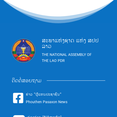
ສະພາແຫ່ງຊາດ ແຫ່ງ ສປປ
ລາວ
THE NATIONAL ASSEMBLY OF
THE LAO PDR
ຕິດຕໍ່ສອບຖາມ
ຂ່າວ "ຜູ້ແທນປະຊາຊົນ"

Phouthen Pasaxon News