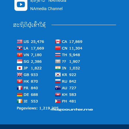
ຊ່ອງຂ່າວ "NAmedia"

NAmedia Channel
ສະຖິຕິຜູ້ເຂົ້າໃຊ້