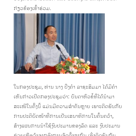
ກ່ຽວຂ້ອງ
ເຂົ້າຮ່ວມ.
ໃນກອງປະຊຸມ
,
ທ່ານ ນາງ ປິ່ງຄຳ ລາຊະສິມມາ ໄດ້ມີຄຳ
ເຫັນກ່າວເປີດກອງປະຊຸມວ່າ:
ບັນດາ
ຫົວຂໍ້
ທີ່ໄດ້ນຳມາ
ສະເໜີ
ໃນຄັ້ງນີ້ ແມ່ນ
ມີຄວາມສ
ໍາ
ຄັນຫ
າຍ ເພາະ
ຕິດພັນກັບ
ການປະຕິບັດໜ້າທີ່ການເປັນເສນາທິການ
ໃນ
ຄົ້ນຄວ້າ,
ສ້າງແຜນ
ການນຳໃຊ້ງົບປະມານ
ຂອງ
ລັດ
ແລະ
ງົບປະມານ
ຊ່ວຍ
ເຫຼືອລ້າຈາກ
ອົງການ
ຈັດ
ຕັ້ງ
ສາກົນ ເຊິ່ງ
ຕິດພັນກັບ