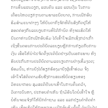
ການຂຶ້ນແຜນ
ວຽກ,
ແຜນຄົນ
ແລະ
ແຜນເງິນ ໃນການ
ເຄື່ອນໄຫວວຽກງານຕາມພາລະບົ
ດບາດ, ການເຝິກອົບ
ຮົມສຳມະນາຕ່າງໆ
ໃຫ້ບັນດາກົງຈັກທີ່
ຕົ
ນສັງກັດຢູ່
ໃຫ້
ສອດຄ່ອງ
ກັ
ບ
ລະບຽບ
ການ
ທີ່
ໄດ້
ກຳນົດ
ທັງຈະເຮັດໃຫ້
ບັນດາທ່ານນັກ
ເ
ຝ
ກອົບຮົມ
ໄດ້ເຂົ້າໃຈເລິກເຊິ່ງກວ່າເກົ່າ
ເຖິງ
ຂັ້ນຕອນ
ການປະຕິບັດ​ລະບຽບ​ຫຼັກການ​ກ່ຽວກັບ​ການ​
ເງິນ
ເພື່ອໃຫ້ນຳໄປຈັດຕັ້ງປະຕິບັດຢ່າງເປັນເອກະພາບ
ທັງ
ຮັບປະກັນການປະຕິບັດຕາມລະບຽ
ບ
ການຢ່າງເຂັ້ມງວດ
;
ພ້ອມນັ້ນ,
ທ່ານຍັງ
ໄດ້
ຮຽກຮ້ອງມາຍັງ
ຜູ້ເຂົ້າຮ່ວມ
ຈົ່ງ
ເອົາໃຈໃສ່
ຕິດຕາມຮັບຟັງການສະເໜີບົດຮຽນຂອງ
ວິທະຍາກອນ
ສຸມສະຕິປັນຍາເຂົ້າໃນການຄົ້ນຄວ້າ
,
ວິເຄາະບັນຫ
າ,
ປະກອບຄໍາເຫັນ
ຖ້າມີອັນໃດບໍ່ເຂົ້າໃຈ
ຫຼື
ບໍ່ທັນຈະແຈ້ງກໍ
ໃຫ້ຍົກຄຳຖາມ
ແລະ
ແລກປ່ຽນຄຳຄິດຄຳ
ເຫັນ
ເພື່ອເຮັດໃຫ້ກອງປະຊຸມ
ເ
ຝ
ກອົບຮົມ
ຄັ້ງນີ້
ດໍາເນີນໄປ