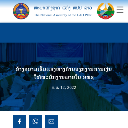
ສ້າງຄວາມເຂັ້ມແຂງທາງດ້ານວຽກງານການເງິນ
ໃຫ້ພະນັກງານພາຍໃນ ສພຊ
ກ.ພ. 12, 2022