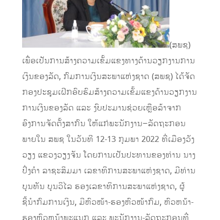
(ສພຊ)
ເພື່ອເປັນການສ້າງຄວາມເຂັ້ມແຂງທາງດ້ານວຽກງານການ
ເງິນຂອງລັດ
,
ກົມການເງິນ
ສະພາແຫ່ງຊາດ
(
ສພຊ
)
ໄດ້ຈັດ
ກອງປະຊຸມເຝິກອົບຮົມສ້າງຄວາມເຂັ້ມແຂງດ້ານວຽກງານ
ການເງິນຂອງລັດ ແລະ ງົບປະມານຊ່ວຍເ
ຫຼື
ອລ້າຈາກ
ອົງການຈັດຕັ້ງສາກົນ ໃຫ້ແກ່ພະນັກງານ
–
ລັດຖະກອນ
ພາຍໃນ
ສພຊ
ໃນວັນທີ 12-13 ກຸມພາ 2022 ທີ່ເມືອງວັງ
ວຽງ ແຂວງວຽງຈັນ ໂດຍການເປັນປະທານຂອງທ່ານ ນາງ
ປິ່ງຄ
ໍາ
ລາຊະສິມມາ ເລຂາທິການສະພາແຫ່ງ
ຊາດ, ມີທ່ານ
ບຸນ
ທັ
ນ ບຸນວິໄລ ຮອງເລຂາທິການສະພາແຫ່ງຊາດ, ຜູ້
ຊີ້ນຳກົມການເງິນ, ມີຫົວໜ້າ-ຮອງຫົວໜ້າກົມ
,
ຫົວຫນ້າ
-
ຮອງຫົວຫນ້າພະ
ແນກ ແລະ
ພະນັກງານ-ລັດຖະກອນ
ທີ່