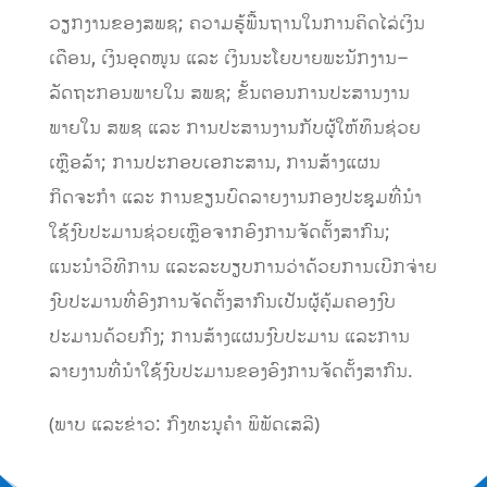
ວຽກ
ງານ
ຂອງ
ສພຊ
;
ຄວາມຮູ້ພື້ນຖານໃນການຄິດໄລ່ເງິນ
ເດືອນ,
ເງິນ
ອຸດ
ໜູນ
ແລະ
ເງິນ
ນະ
ໂຍບາຍ
ພະນັກງານ
–
ລັ
ດຖະ
ກອນ
ພາຍ
ໃນ
ສພຊ
;
ຂັ້ນ
ຕອນ
ການ
ປະສານ
ງານ
ພາຍ
ໃນ
ສພຊ
ແ
ລະ ການ
ປະ
ສານ
ງານ
ກັບ
ຜູ້
ໃຫ
ທຶນ
ຊ່ວຍ
ເ
ຫຼືອລ້າ
;
ການ
ປະກອບ
ເອກະສານ
,
ການ
ສ
້າງ
ແຜນ
ກິດຈະກຳ
ແລະ
ການ
ຂຽນ
ບົດ
ລາຍ
ງານ
ກອງ
ປະຊຸມ
ທີ່
ນຳ
ໃຊ້
ງົ
ບປະມານ
ຊ່ວຍ
ເຫຼືອຈາກ
ອົງການ
ຈັດ
ຕັ້ງ
ສາກົນ;
ແ
ນະນຳ
ວິທີ
ການ
ແລະລະບຽບ
ການ
ວ່າ
ດ້ວຍ
ການ
ເບ
ີກ
ຈ່າຍ
ງົບປະມານ
ທີ່
ອົງການ
ຈັດ
ຕັ້ງ
ສາກົນ
ເປັນ
ຜູ້
ຄຸ້ມ
ຄອງ
ງົບ
ປະມານ
ດ້ວຍ
ກົງ
;
ການ
ສ້າງ
ແຜນ
ງົບ
ປະມານ
ແລະ
ການ
ລາຍ
ງານ
ທີ່
ນຳ
ໃຊ້
ງົບປະມານ
ຂອງ
ອົງການ
ຈັດ
ຕັ້ງສາກົນ
.
(ພາບ ແລະຂ່າວ: ກົງທະນູຄ
ໍາ
ພິພັດເສລີ)