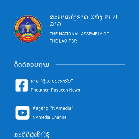
ສະພາແຫ່ງຊາດ ແຫ່ງ ສປປ
ລາວ
THE NATIONAL ASSEMBLY OF
THE LAO PDR
ຕິດຕໍ່ສອບຖາມ
ຂ່າວ "ຜູ້ແທນປະຊາຊົນ"

Phouthen Pasaxon News
ຊ່ອງຂ່າວ "NAmedia"

NAmedia Channel
ສະຖິຕິຜູ້ເຂົ້າໃຊ້