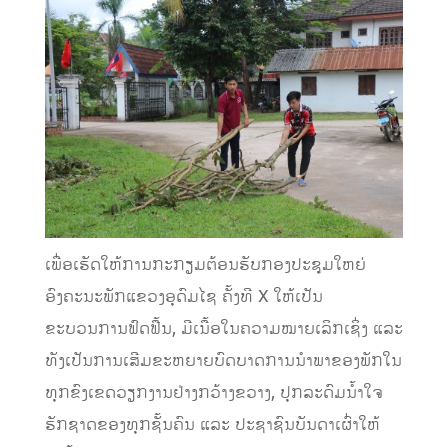
ເພື່ອເຮັດໃຫ້ການກະກຽມຕ້ອນຮັບກອງປະຊຸມໃຫຍ່
ອົງຄະນະພັກແຂວງອຸດົມໄຊ ຄັ້ງທີ X ໃຫ້ເປັນ
ຂະບວນການຟົດຟື້ນ, ມີເນື້ອໃນຄວາມໝາຍເລິກເຊິ່ງ ແລະ
ທັງເປັນການເສີມຂະຫຍາຍບົດບາດການນໍາພາຂອງພັກໃນ
ທຸກຂົງເຂດວຽກງານຢ່າງກວ້າງຂວາງ, ປຸກລະດົມນໍ້າໃຈ
ຮັກຊາດຂອງທຸກຊັ້ນຄົນ ແລະ ປະຊາຊົນບັນດາເຜົ່າໃຫ້