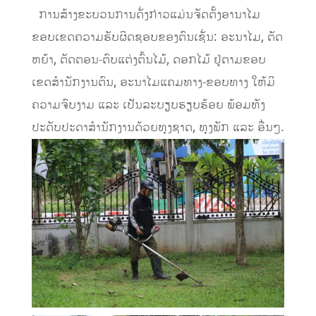
ການສ້າງຂະບວນການດັ່ງກ່າວແມ່ນຈັດຕັ້ງອານາໄມ
ຂອບເຂດຄວາມຮັບຜິດຊອບຂອງຕົນເຊັ່ນ: ອະນາໄມ, ຕັດ
ຫຍ້າ, ຕັດຕອນ-ຕົບແຕ່ງຕົ້ນໄມ້, ດອກໄມ້ ຢູ່ຕາມຂອບ
ເຂດສໍານັກງານຕົນ, ອະນາໄມແຄມທາງ-ຂອບທາງ ໃຫ້ມີ
ຄວາມຈົບງາມ ແລະ ເປັນລະບຽບຮຽບຮ້ອຍ ພ້ອມທັງ
ປະດັບປະດາສໍານັກງານດ້ວຍທຸງຊາດ, ທຸງພັກ ແລະ ອື່ນໆ.