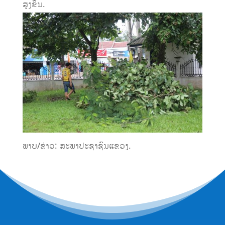
ສູງຂຶ້ນ.
ພາບ/ຂ່າວ: ສະພາປະຊາຊົນແຂວງ.