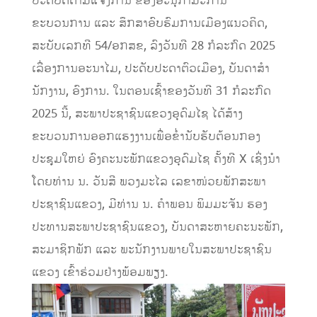
ປະຕິບັດຕາມແຈ້ງການ ຂອງອະນຸກໍາມະການ
ຂະບວນການ ແລະ ສຶກສາອົບຮົມການເມືອງແນວຄິດ,
ສະບັບເລກທີ 54/ອກສຂ, ລົງວັນທີ 28 ກໍລະກົດ 2025
ເລື່ອງການອະນາໄມ, ປະດັບປະດາຕົວເມືອງ, ບັນດາສໍາ
ນັກງານ, ອົງການ. ໃນຕອນເຊົ້າຂອງວັນທີ 31 ກໍລະກົດ
2025 ນີ້, ສະພາປະຊາຊົນແຂວງອຸດົມໄຊ ໄດ້ສ້າງ
ຂະບວນການອອກແຮງງານເພື່ອຂໍ່ານັບຮັບຕ້ອນກອງ
ປະຊຸມໃຫຍ່ ອົງຄະນະພັກແຂວງອຸດົມໄຊ ຄັ້ງທີ X ເຊິ່ງນໍາ
ໂດຍທ່ານ ນ. ວັນສີ ພວງມະໄລ ເລຂາໜ່ວຍພັກສະພາ
ປະຊາຊົນແຂວງ, ມີທ່ານ ນ. ຄໍາພອນ ພິມມະຈັນ ຮອງ
ປະທານສະພາປະຊາຊົນແຂວງ, ບັນດາສະຫາຍຄະນະພັກ,
ສະມາຊິກພັກ ແລະ ພະນັກງານພາຍໃນສະພາປະຊາຊົນ
ແຂວງ ເຂົ້າຮ່ວມຢ່າງພ້ອມພຽງ.