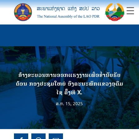
ສ້າງຂະບວນການອອກແຮງງານເພື່ອຂໍ່ານັບຮັບ
ຕ້ອນ ກອງປະຊຸມໃຫຍ່ ອົງຄະນະພັກແຂວງອຸດົມ
ໄຊ ຄັ້ງທີ X.
ສ.ຫ. 15, 2025