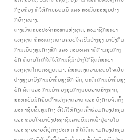
ລັດຖະບານ, ບັນດາກະຊວງ, ອົງການ ແລະ ຂະແໜງການ
ກ່ຽວຂ້ອງ ທີ່ໃຫ້ການຮ່ວມມື ແລະ ສະໜັບສະໜູນຢ່າງ
ກວ້າງຂວາງ.
ຕາງໜ້າຄະນະປະຈໍາສະພາແຫ່ງຊາດ, ສະມາຊິກສະພາ
ແຫ່ງຊາດ ຂໍສະແດງຄວາມຂອບໃຈເປັນຢ່າງສູງ ມາຍັງກົມ
ການເມືອງສູນກາງພັກ ແລະ ຄະນະເລຂາທິການສູນກາງ
ພັກ ທີ່ຍາມໃດກໍໄດ້ໃຫ້ການຊີ້ນໍາຢ່າງໃກ້ຊິດຕໍ່ສະພາ
ແຫ່ງຊາດໂດຍຕະຫຼອດມາ, ຂໍສະແດງຄວາມຂອບໃຈເປັນ
ຢ່າງສູງມາຍັງການນໍາຂັ້ນສູງພັກ-ລັດ, ອະດີດການນໍາຂັ້ນສູງ
ພັກ-ລັດ ແລະ ການນໍາຂອງສູນກາງແນວລາວສ້າງຊາດ,
ສະຫະພັນນັກຮົບເກົ່າແຫ່ງຊາດລາວ ແລະ ອົງການຈັດຕັ້ງ
ມະຫາຊົນຂັ້ນສູນກາງ ທີ່ໄດ້ໃຫ້ກຽດເຂົ້າຮ່ວມກອງປະຊຸມ
ແລະ ຂອບໃຈມາຍັງປະຊາຊົນລາວບັນດາເຜົ່າຢູ່ພາຍໃນ
ແລະ ຊາວລາວທີ່ຢູ່ຕ່າງປະເທດ ທີ່ໄດ້ຕິດຕາມກອງປະຊຸມ