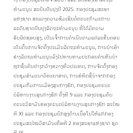
1) ກອງປະຊຸມໄດ້ພິຈາລະນາ ແລະ ຮັບຮອງເອົາລັດຖະ
ທໍາມະນູນ ສະບັບປັບປຸງປີ 2025. ກອງປະຊຸມສະພາ
ແຫ່ງຊາດ ສະແດງຄວາມຊົມເຊີຍຕໍ່ຄະນະກໍາມະການ
ລະດັບຊາດປັບປຸງລັດຖະທໍາມະນູນ ທີ່ໄດ້ມີຄວາມ
ຮັບຜິດຊອບສູງ, ເປັນເຈົ້າການດໍາເນີນຕາມແຕ່ລະຂັ້ນຕອນ
ເປັນຕົ້ນການຈັດຕັ້ງປະເມີນລັດຖະທໍາມະນູນ, ການນໍາເອົາ
ຮ່າງລັດຖະທໍາມະນູນລົງໄປທາບທາມປະກອບຄໍາເຫັນນໍາ
ທຸກຊັ້ນຄົນຢ່າງກວ້າງຂວາງທົ່ວປະເທດ, ການຈັດຕັ້ງກອງ
ປະຊຸມສໍາມະນາວິທະຍາສາດ, ການຂໍທິດຊີ້ນໍາຈາກກອງ
ປະຊຸມກົມການເມືອງສູນກາງພັກ, ກອງປະຊຸມຄະນະ
ບໍລິຫານງານສູນກາງພັກ ຄັ້ງທີ 9 ແລະ ກອງປະຊຸມຄົບ
ຄະນະວິສາມັນຂອງຄະນະບໍລິຫານງານສູນກາງພັກ ສະໄໝ
ທີ XI ແລະ ກອງປະຊຸມຍົກສູງດ້ານເນື້ອໃນໃຫ້ແກ່ກອງ
ປະຊຸມສະໄໝວິສາມັນເທື່ອທີ 2 ຂອງສະພາແຫ່ງຊາດ ຊຸດ