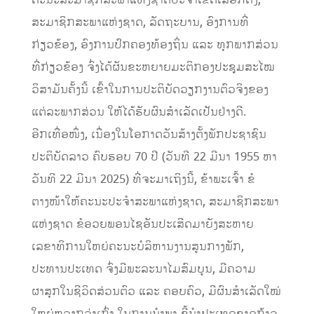
ຄະນະສະມາຊິກສະພາແຫ່ງຊາດປະຈໍາເຂດເລືອກຕັ້ງ,
ສະມາຊິກສະພາແຫ່ງຊາດ, ລັດຖະບານ, ອົງການທີ່
ກ່ຽວຂ້ອງ, ອົງການປົກຄອງທ້ອງຖິ່ນ ແລະ ທຸກພາກສ່ວນ
ທີ່ກ່ຽວຂ້ອງ ຈົ່ງໄດ້ຜັນຂະຫຍາຍມະຕິກອງປະຊຸມສະໄໝ
ວິສາມັນຄັ້ງນີ້ ເຂົ້າໃນການປະຕິບັດວຽກງານຕົວຈິງຂອງ
ແຕ່ລະພາກສ່ວນ ໃຫ້ໄດ້ຮັບຜົນສໍາເລັດເປັນຢ່າງດີ.
ອີກເທື່ອໜຶ່ງ, ເນື່ອງໃນໂອກາດວັນສ້າງຕັ້ງພັກປະຊາຊົນ
ປະຕິບັດລາວ ຄົບຮອບ 70 ປີ (ວັນທີ 22 ມີນາ 1955 ຫາ
ວັນທີ 22 ມີນາ 2025) ທີ່ຈະມາເຖິງນີ້, ຂ້າພະເຈົ້າ ຂໍ
ຕາງໜ້າໃຫ້ຄະນະປະຈໍາສະພາແຫ່ງຊາດ, ສະມາຊິກສະພາ
ແຫ່ງຊາດ ຂໍອວຍພອນໄຊອັນປະເສີດມາຍັງສະຫາຍ
ເລຂາທິການໃຫຍ່ຄະນະບໍລິຫານງານສູນກາງພັກ,
ປະທານປະເທດ ຈົ່ງມີພະລະນາໄມສົມບູນ, ມີຄວາມ
ຜາສຸກໃນຊີວິດສ່ວນຕົວ ແລະ ຄອບຄົວ, ມີຜົນສໍາເລັດໃໝ່