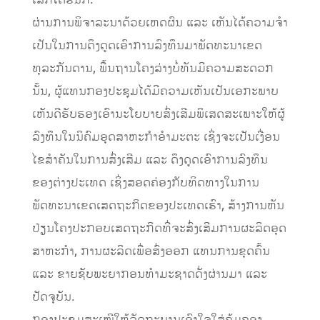
ເລັກໂຕຣນິກ.
ຜ່ານການພິຈາລະນາດ້ວຍເຫດຜົນ ແລະ ເຫັນໄດ້ຄວາມຈໍາ
ເປັນໃນການດຶງດູດເອົາການລົງທຶນມາພັດທະນາເຂດ
ທຸລະກັນດານ, ພື້ນຖານໂຄງລ່າງບໍ່ທັນມີຄວາມສະດວກ
ນັ້ນ, ຜູ້ແທນກອງປະຊຸມໄດ້ມີຄວາມເຫັນເປັນເອກະພາບ
ເຫັນດີຮັບຮອງເອົານະໂຍບາຍສົ່ງເສີມພິເສດສະເພາະໃຫ້ຜູ້
ລົງທຶນໃນນິຄົມອຸດສາຫະກໍາອຳມະຕະ ເຊິ່ງຈະເປັນເງື່ອນ
ໄຂສໍາຄັນໃນການສົ່ງເສີມ ແລະ ດຶງດູດເອົາການລົງທຶນ
ຂອງຕ່າງປະເທດ ເຊິ່ງສອດຄ່ອງກັບທິດທາງໃນການ
ພັດທະນາເຂດເສດຖະກິດຂອງປະເທດເຮົາ, ສ້າງການຫັນ
ປ່ຽນໂຄງປະກອບເສດຖະກິດທີ່ຈະສົ່ງເສີມການຜະລິດອຸດ
ສາຫະກໍາ, ການຜະລິດເພື່ອສົ່ງອອກ ແທນການຂຸດຄົ້ນ
ແລະ ຂາຍຊັບພະຍາກອນທໍາມະຊາດດັ່ງຜ່ານມາ ແລະ
ປັດຈຸບັນ.