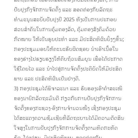
ລັດຖະກອນ ເພື່ອໃຫ້ສອດຄ່ອງກັບມະຕິຂອງພັກ, ການ
ປັບປຸງກົງຈັກການຈັດຕັ້ງ ແລະ ສອດຄ່ອງກັບລັດຖະ
ທໍາມະນູນສະບັບປັບປຸງປີ 2025 ທັງເປັນການປະກອບ
ສ່ວນສໍາຄັນໃນການຄຸ້ມຄອງລັດ, ຄຸ້ມຄອງສັງຄົມດ້ວຍ
ກົດໝາຍ ໃຫ້ເປັນຮູບປະທໍາ ແລະ ມີປະສິດທິຜົນຍິ່ງໆຂຶ້ນ;
ກອງປະຊຸມມອບໃຫ້ຄະນະຮັບຜິດຊອບ ນໍາເອົາເນື້ອໃນ
ຂອງຮ່າງໄປຮຽບຮຽງໃຫ້ຄົບຖ້ວນສົມບູນ ເພື່ອໄດ້ປະກາດ
ໃຊ້ໂດຍໄວ ແລະ ນໍາໄປສູ່ການຈັດຕັ້ງປະຕິບັດໃຫ້ມີປະສິດ
ພາບ ແລະ ປະສິດທິຜົນເປັນຢ່າງດີ.
3) ກອງປະຊຸມໄດ້ພິຈາລະນາ ແລະ ຮັບຮອງເອົາຄໍາສະເໜີ
ຂອງນາຍົກລັດຖະມົນຕີ ກ່ຽວກັບການປັບປຸງກົງຈັກການ
ຈັດຕັ້ງຂອງກະຊວງ-ອົງການຈໍານວນໜຶ່ງ ເຊິ່ງກອງປະຊຸມ
ໄດ້ສະແດງຄວາມຊົມເຊີຍທີ່ລັດຖະບານໄດ້ມີຄວາມຕັດສິນ
ໃຈສູງໃນການປັບປຸງກົງຈັກການຈັດຕັ້ງຕາມທິດກະທັດ