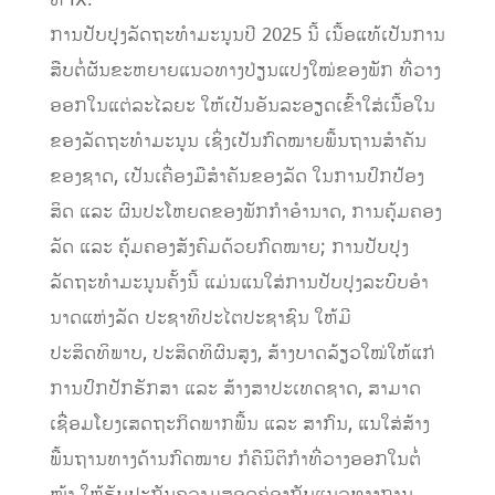
ທີ IX.
ການປັບປຸງລັດຖະທໍາມະນູນປີ 2025 ນີ້ ເນື້ອແທ້ເປັນການ
ສືບຕໍ່ຜັນຂະຫຍາຍແນວທາງປ່ຽນແປງໃໝ່ຂອງພັກ ທີ່ວາງ
ອອກໃນແຕ່ລະໄລຍະ ໃຫ້ເປັນອັນລະອຽດເຂົ້າໃສ່ເນື້ອໃນ
ຂອງລັດຖະທໍາມະນູນ ເຊິ່ງເປັນກົດໝາຍພື້ນຖານສໍາຄັນ
ຂອງຊາດ, ເປັນເຄື່ອງມືສໍາຄັນຂອງລັດ ໃນການປົກປ້ອງ
ສິດ ແລະ ຜົນປະໂຫຍດຂອງພັກກຳອຳນາດ, ການຄຸ້ມຄອງ
ລັດ ແລະ ຄຸ້ມຄອງສັງຄົມດ້ວຍກົດໝາຍ; ການປັບປຸງ
ລັດຖະທໍາມະນູນຄັ້ງນີ້ ແມ່ນແນໃສ່ການປັບປຸງລະບົບອໍາ
ນາດແຫ່ງລັດ ປະຊາທິປະໄຕປະຊາຊົນ ໃຫ້ມີ
ປະສິດທິພາບ, ປະສິດທິຜົນສູງ, ສ້າງບາດລ້ຽວໃໝ່ໃຫ້ແກ່
ການປົກປັກຮັກສາ ແລະ ສ້າງສາປະເທດຊາດ, ສາມາດ
ເຊື່ອມໂຍງເສດຖະກິດພາກພື້ນ ແລະ ສາກົນ, ແນໃສ່ສ້າງ
ພື້ນຖານທາງດ້ານກົດໝາຍ ກໍຄືນິຕິກໍາທີ່ວາງອອກໃນຕໍ່