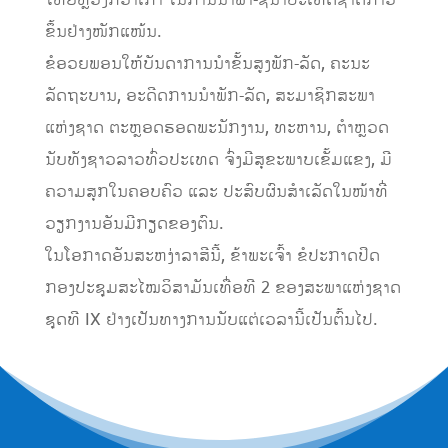
ໃຫຍ່ຫຼວງກວ່າເກົ່າ ໃນການນໍາພາ-ຊີ້ນໍາປະເທດຊາດກ້າວ
ຂຶ້ນຢ່າງໜັກແໜ້ນ.
ຂໍອວຍພອນໃຫ້ບັນດາການນໍາຂັ້ນສູງພັກ-ລັດ, ຄະນະ
ລັດຖະບານ, ອະດີດການນໍາພັກ-ລັດ, ສະມາຊິກສະພາ
ແຫ່ງຊາດ ຕະຫຼອດຮອດພະນັກງານ, ທະຫານ, ຕຳຫຼວດ
ນັບທັງຊາວລາວທົ່ວປະເທດ ຈົ່ງມີສຸຂະພາບເຂັ້ມແຂງ, ມີ
ຄວາມສຸກໃນຄອບຄົວ ແລະ ປະສົບຜົນສໍາເລັດໃນໜ້າທີ່
ວຽກງານອັນມີກຽດຂອງຕົນ.
ໃນໂອກາດອັນສະຫງ່າລາສີນີ້, ຂ້າພະເຈົ້າ ຂໍປະກາດປິດ
ກອງປະຊຸມສະໄໝວິສາມັນເທື່ອທີ 2 ຂອງສະພາແຫ່ງຊາດ
ຊຸດທີ IX ຢ່າງເປັນທາງການນັບແຕ່ເວລານີ້ເປັນຕົ້ນໄປ.