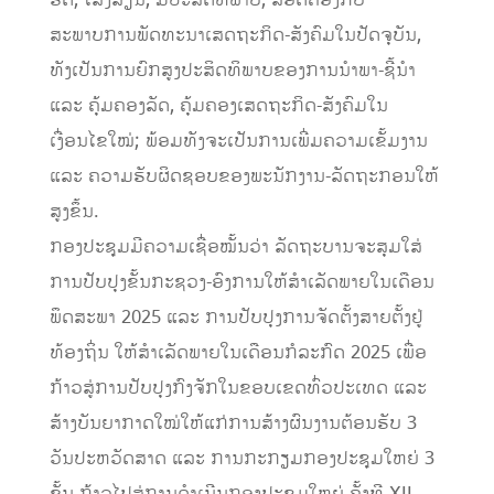
ຮັດ, ໂລ່ງລ່ຽນ, ມີປະສິດທິພາບ, ສອດຄ່ອງກັບ
ສະພາບການພັດທະນາເສດຖະກິດ-ສັງຄົມໃນປັດຈຸບັນ,
ທັງເປັນການຍົກສູງປະສິດທິພາບຂອງການນໍາພາ-ຊີ້ນໍາ
ແລະ ຄຸ້ມຄອງລັດ, ຄຸ້ມຄອງເສດຖະກິດ-ສັງຄົມໃນ
ເງື່ອນໄຂໃໝ່; ພ້ອມທັງຈະເປັນການເພີ່ມຄວາມເຂັ້ມງານ
ແລະ ຄວາມຮັບຜິດຊອບຂອງພະນັກງານ-ລັດຖະກອນໃຫ້
ສູງຂຶ້ນ.
ກອງປະຊຸມມີຄວາມເຊື່ອໝັ້ນວ່າ ລັດຖະບານຈະສຸມໃສ່
ການປັບປຸງຂັ້ນກະຊວງ-ອົງການໃຫ້ສໍາເລັດພາຍໃນເດືອນ
ພຶດສະພາ 2025 ແລະ ການປັບປຸງການຈັດຕັ້ງສາຍຕັ້ງຢູ່
ທ້ອງຖິ່ນ ໃຫ້ສໍາເລັດພາຍໃນເດືອນກໍລະກົດ 2025 ເພື່ອ
ກ້າວສູ່ການປັບປຸງກົງຈັກໃນຂອບເຂດທົ່ວປະເທດ ແລະ
ສ້າງບັນຍາກາດໃໝ່ໃຫ້ແກ່ການສ້າງຜົນງານຕ້ອນຮັບ 3
ວັນປະຫວັດສາດ ແລະ ການກະກຽມກອງປະຊຸມໃຫຍ່ 3