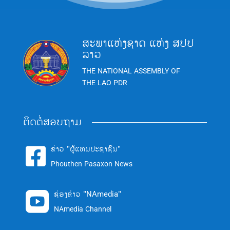
ສະພາແຫ່ງຊາດ ແຫ່ງ ສປປ
ລາວ
THE NATIONAL ASSEMBLY OF
THE LAO PDR
ຕິດຕໍ່ສອບຖາມ
ຂ່າວ "ຜູ້ແທນປະຊາຊົນ"

Phouthen Pasaxon News
ຊ່ອງຂ່າວ "NAmedia"

NAmedia Channel