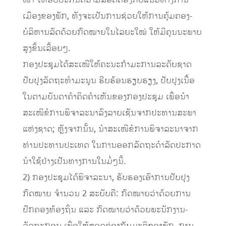
ໜ້າ ໃຫ້ຮັບປະກັນຄວາມສອດຄ່ອງກັບແນວທາງການ
ເມືອງຂອງພັກ, ທັງຈະເປັນການຊ່ວຍໃຫ້ການຄຸ້ມຄອງ-
ບໍລິຫານລັດດ້ວຍກົດໝາຍໃນໄລຍະໃໝ່ ໃຫ້ມີຄຸນນະພາບ
ສູງຂຶ້ນເລື້ອຍໆ.
ກອງປະຊຸມໄດ້ສະເໜີໃຫ້ຄະນະກໍາມະການລະດັບຊາດ
ປັບປຸງລັດຖະທໍາມະນູນ ຮີບຮ້ອນຮຽບຮຽງ, ປັບປຸງເນື້ອ
ໃນຕາມບັນດາຄໍາຄິດຄໍາເຫັນຂອງກອງປະຊຸມ ເພື່ອນໍາ
ສະເໜີຂໍການພິຈາລະນາລົງລາຍເຊັນຈາກປະທານສະພາ
ແຫ່ງຊາດ; ຫຼັງຈາກນັ້ນ, ນໍາສະເໜີຂໍການພິຈາລະນາຈາກ
ທ່ານປະທານປະເທດ ໃນການອອກລັດຖະດໍາລັດປະກາດ
ນໍາໃຊ້ຢ່າງເປັນທາງການໃນມໍ່ໆນີ້.
2) ກອງປະຊຸມໄດ້ພິຈາລະນາ, ຮັບຮອງເອົາການປັບປຸງ
ກົດໝາຍ ຈໍານວນ 2 ສະບັບຄື: ກົດໝາຍວ່າດ້ວຍການ
ປົກຄອງທ້ອງຖິ່ນ ແລະ ກົດໝາຍວ່າດ້ວຍພະນັກງານ-