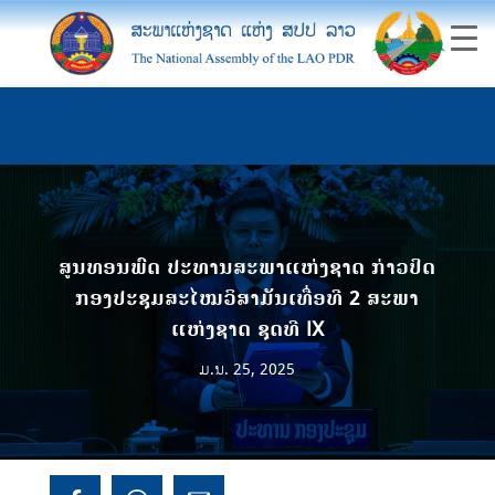
ສູນທອນພົດ ປະທານສະພາແຫ່ງຊາດ ກ່າວປິດ
ກອງປະຊຸມສະໄໝວິສາມັນເທື່ອທີ 2 ສະພາ
ແຫ່ງຊາດ ຊຸດທີ IX
ມ.ນ. 25, 2025