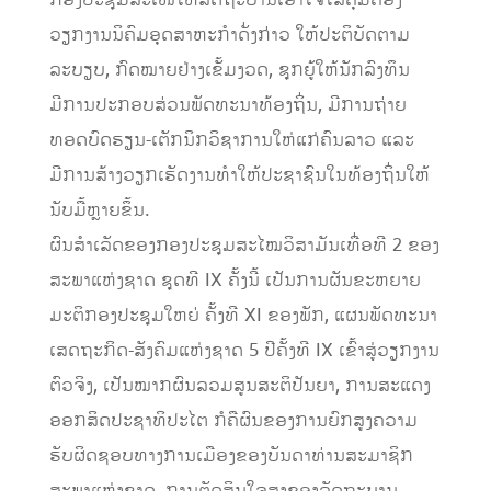
ກອງປະຊຸມສະເໜີໃຫ້ລັດຖະບານເອົາໃຈໃສ່ຄຸ້ມຄອງ
ວຽກງານນິຄົມອຸດສາຫະກໍາດັ່ງກ່າວ ໃຫ້ປະຕິບັດຕາມ
ລະບຽບ, ກົດໝາຍຢ່າງເຂັ້ມງວດ, ຊຸກຍູ້ໃຫ້ນັກລົງທຶນ
ມີການປະກອບສ່ວນພັດທະນາທ້ອງຖິ່ນ, ມີການຖ່າຍ
ທອດບົດຮຽນ-ເຕັກນິກວິຊາການໃຫ່ແກ່ຄົນລາວ ແລະ
ມີການສ້າງວຽກເຮັດງານທໍາໃຫ້ປະຊາຊົນໃນທ້ອງຖິ່ນໃຫ້
ນັບມື້ຫຼາຍຂຶ້ນ.
ຜົນສໍາເລັດຂອງກອງປະຊຸມສະໄໝວິສາມັນເທື່ອທີ 2 ຂອງ
ສະພາແຫ່ງຊາດ ຊຸດທີ IX ຄັ້ງນີ້ ເປັນການຜັນຂະຫຍາຍ
ມະຕິກອງປະຊຸມໃຫຍ່ ຄັ້ງທີ XI ຂອງພັກ, ແຜນພັດທະນາ
ເສດຖະກິດ-ສັງຄົມແຫ່ງຊາດ 5 ປີຄັ້ງທີ IX ເຂົ້າສູ່ວຽກງານ
ຕົວຈິງ, ເປັນໝາກຜົນລວມສູນສະຕິປັນຍາ, ການສະແດງ
ອອກສິດປະຊາທິປະໄຕ ກໍຄືຜົນຂອງການຍົກສູງຄວາມ
ຮັບຜິດຊອບທາງການເມືອງຂອງບັນດາທ່ານສະມາຊິກ