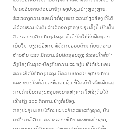
ຂອງພວກເຮົາໃນຄັ້ງນີ້ຢ່າງຈົດຈໍ່ ແລະ ສົ່ງຄໍາຄິດເຫັນຜ່ານ
ໂທລະສັບສາຍດ່ວນມາຍັງກອງປະຊຸມຢ່າງຫຼວງຫຼາຍ.
ຂໍສະແດງຄວາມຂອບໃຈຕໍ່ທຸກພາກສ່ວນກ່ຽວຂ້ອງ ທີ່ໄດ້
ມີສ່ວນຮ່ວມໃນຜົນສໍາເລັດຂອງກອງປະຊຸມຄັ້ງນີ້ ເປັນຕົ້ນ
ກອງເລຂານຸການກອງປະຊຸມ ທີ່ເອົາໃຈໃສ່ຮັບຜິດຊອບ
ເນື້ອໃນ, ວຽກບໍລິຫານ-ພິທີການຮອບດ້ານ ດ້ວຍຄວາມ
ຫ້າວຫັນ ແລະ ມີຄວາມຮັບຜິດຊອບສູງ; ຂໍຂອບໃຈຕໍ່ກໍາ
ລັງປ້ອງກັນຊາດ-ປ້ອງກັນຄວາມສະຫງົບ ທີ່ໄດ້ປະກອບ
ສ່ວນເຮັດໃຫ້ກອງປະຊຸມມີຄວາມປອດໄພທຸກປະການ
ແລະ ຂອບໃຈຕໍ່ບັນດາສື່ມວນຊົນ ທີ່ໄດ້ເອົາໃຈໃສ່ເຜີຍແຜ່
ການດໍາເນີນກອງປະຊຸມສະພາແຫ່ງຊາດ ໃຫ້ສັງຄົມໄດ້
ເຂົ້າເຖິງ ແລະ ຕິດຕາມຢ່າງຕໍ່ເນື່ອງ.
ກອງປະຊຸມມອບໃຫ້ຄະນະປະຈໍາສະພາແຫ່ງຊາດ, ບັນ
ດາກໍາມາທິການ, ຄະນະເລຂາທິການສະພາແຫ່ງຊາດ,