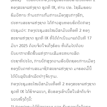
(ສພຊ) – ໃນພິທີປິດກອງປະຊຸມສະໄໝວິສາມັນເທື່ອທີ 2
ຂອງສະພາແຫ່ງຊາດ ຊຸດທີ IX, ທ່ານ ປອ. ໄຊສົມພອນ
ພົມວິຫານ ກໍາມະການກົມການເມືອງສູນກາງພັກ,
ປະທານສະພາແຫ່ງຊາດ ໄດ້ກ່າວສູນທອນພົດປິດກອງ
ປະຊຸມວ່າ: ກອງປະຊຸມສະໄໝວິສາມັນເທື່ອທີ 2 ຂອງ
ສະພາແຫ່ງຊາດ ຊຸດທີ IX ທີ່ໄດ້ດໍາເນີນມາແຕ່ວັນທີ 17
ມີນາ 2025 ດ້ວຍຈິດໃຈເຄັ່ງຮ້ອນ ທີ່ເຕັມໄປດ້ວຍ
ບັນຍາກາດຟົດຟື້ນແຫ່ງການເສີມຂະຫຍາຍສິດ
ປະຊາທິປະໄຕ, ການຍົກສູງຄວາມຮັບຜິດຊອບການເມືອງ
ຂອງບັນດາທ່ານສະມາຊິກສະພາແຫ່ງຊາດ ມາຮອດມື້ນີ້
ໄດ້ບັນລຸຜົນສໍາເລັດຢ່າງຈົບງາມ.
ກອງປະຊຸມສະໄໝວິສາມັນເທື່ອທີ 2 ຂອງສະພາແຫ່ງຊາດ
ຊຸດທີ IX ໄດ້ພິຈາລະນາ, ຮັບຮອງເອົາເນື້ອໃນສໍາຄັນຈໍາ
ນວນໜຶ່ງດັ່ງນີ້: