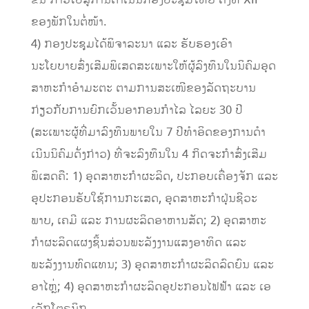
ຂັ້ນ ກ້າວໄປສູ່ການດໍາເນີນກອງປະຊຸມໃຫຍ່ ຄັ້ງທີ XII
ຂອງພັກໃນຕໍ່ໜ້າ.
4) ກອງປະຊຸມໄດ້ພິຈາລະນາ ແລະ ຮັບຮອງເອົາ
ນະໂຍບາຍສົ່ງເສີມພິເສດສະເພາະໃຫ້ຜູ້ລົງທຶນໃນນິຄົມອຸດ
ສາຫະກໍາອຳມະຕະ ຕາມການສະເໜີຂອງລັດຖະບານ
ກ່ຽວກັບການຍົກເວັ້ນອາກອນກໍາໄລ ໄລຍະ 30 ປີ
(ສະເພາະຜູ້ທີ່ມາລົງທຶນພາຍໃນ 7 ປີທໍາອິດຂອງການດໍາ
ເນີນນິຄົມດັ່ງກ່າວ) ທີ່ຈະລົງທຶນໃນ 4 ກິດຈະກໍາສົ່ງເສີມ
ພິເສດຄື: 1) ອຸດສາຫະກໍາຜະລິດ, ປະກອບເຄື່ອງຈັກ ແລະ
ອຸປະກອນຮັບໃຊ້ການກະເສດ, ອຸດສາຫະກໍາຝຸ່ນຊີວະ
ພາບ, ເຄມີ ແລະ ການຜະລິດອາຫານສັດ; 2) ອຸດສາຫະ
ກໍາຜະລິດແຜງຊິ້ນສ່ວນພະລັງງານແສງອາທິດ ແລະ
ພະລັງງານທົດແທນ; 3) ອຸດສາຫະກໍາຜະລິດລົດຍົນ ແລະ
ອາໄຫຼ່; 4) ອຸດສາຫະກໍາຜະລິດອຸປະກອນໄຟຟ້າ ແລະ ເອ