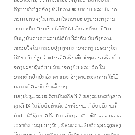
ສະພາແຫ່ງຊາດ, ການຕັດສິນໃຈສູງຂອງລັດຖະບານ,
ອົງການທີ່ກ່ຽວຂ້ອງ ທີ່ມີຄວາມພະຍາຍາມ ແລະ ມີມາດ
ຕະການຕົວຈິງໃນການແກ້ໄຂຄວາມຫຍຸ້ງຍາກທາງດ້ານ
ເສດຖະກິດ-ການເງິນ ໃຫ້ຕົກໄປເທື່ອລະກ້າວ, ມີການ
ປັບປຸງບັນດາເອກະສານນິຕິກໍາທີ່ສໍາຄັນ ນັບທັງຄວາມ
ຕັດສິນໃຈໃນການປັບປຸງກົງຈັກການຈັດຕັ້ງ ເພື່ອສ້າງໃຫ້
ມີການຫັນປ່ຽນໃໝ່ຢ່າງເລິກເຊິ່ງ ເພື່ອສ້າງຄວາມເຊື່ອໝັ້ນ
ຂອງປະຊາຊົນຕໍ່ການນໍາພາຂອງພັກ ແລະ ລັດ ໃນ
ພາລະກິດປົກປັກຮັກສາ ແລະ ສ້າງສາປະເທດຊາດ ໃຫ້ມີ
ຄວາມໜັກແໜ້ນຂຶ້ນເລື້ອຍໆ.
ກອງປະຊຸມສະໄໝວິສາມັນເທື່ອທີ 2 ຂອງສະພາແຫ່ງຊາດ
ຊຸດທີ IX ໄດ້ຮັບຜົນສໍາເລັດຢ່າງຈົບງາມ ກໍຍ້ອນມີການຊີ້
ນໍາຢ່າງໃກ້ຊິດຈາກກົມການເມືອງສູນກາງພັກ ແລະ ຄະນະ
ເລຂາທິການສູນກາງພັກ, ຍ້ອນຄວາມຮັບຜິດຊອບສູງຂອງ