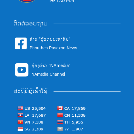
THE LAO PDR
ຕິດຕໍ່ສອບຖາມ
ຂ່າວ "ຜູ້ແທນປະຊາຊົນ"

Phouthen Pasaxon News
ຊ່ອງຂ່າວ "NAmedia"

NAmedia Channel
ສະຖິຕິຜູ້ເຂົ້າໃຊ້