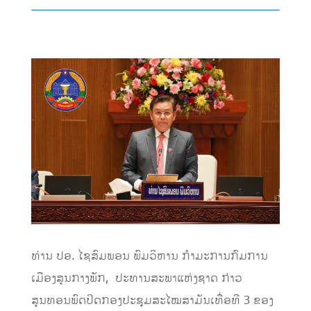
ທ່ານ ປອ. ໄຊສົມພອນ ພົມວິຫານ ກໍາມະການກົມການ
ເມືອງສູນກາງພັກ, ປະທານສະພາແຫ່ງຊາດ ກ່າວ
ສູນທອນພົດປິດກອງປະຊຸມສະໄໝສາມັນເທື່ອທີ 3 ຂອງ