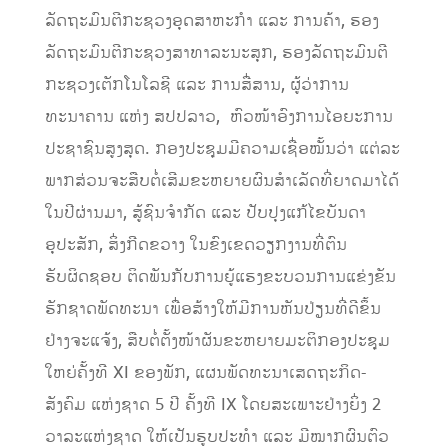
ລັດຖະມົນຕີກະຊວງອຸດສາຫະກໍາ ແລະ ການຄ້າ, ຮອງ
ລັດຖະມົນຕີກະຊວງສາທາລະນະສຸກ, ຮອງລັດຖະມົນຕີ
ກະຊວງເຕັກໂນໂລຊີ ແລະ ການສື່ສານ, ຜູ້ວ່າການ
ທະນາຄານ ແຫ່ງ ສປປລາວ, ຫົວໜ້າອົງການໄອຍະການ
ປະຊາຊົນສູງສຸດ. ກອງປະຊຸມມີຄວາມເຊື່ອໝັ້ນວ່າ ແຕ່ລະ
ພາກສ່ວນຈະສືບຕໍ່ເສີມຂະຫຍາຍຜົນສໍາເລັດທີ່ຍາດມາໄດ້
ໃນປີຜ່ານມາ, ສູ້ຊົນຈໍາກັດ ແລະ ປັບປຸງແກ້ໄຂບັນດາ
ອຸປະສັກ, ສິ່ງກີດຂວາງ ໃນຂົງເຂດວຽກງານທີ່ຕົນ
ຮັບຜິດຊອບ ຕິດພັນກັບການຍູ້ແຮງຂະບວນການແຂ່ງຂັນ
ຮັກຊາດພັດທະນາ ເພື່ອສ້າງໃຫ້ມີການຫັນປ່ຽນທີ່ດີຂຶ້ນ
ຢ່າງຈະແຈ້ງ, ສືບຕໍ່ຕັ້ງໜ້າຜັນຂະຫຍາຍມະຕິກອງປະຊຸມ
ໃຫຍ່ຄັ້ງທີ XI ຂອງພັກ, ແຜນພັດທະນາເສດຖະກິດ-
ສັງຄົມ ແຫ່ງຊາດ 5 ປີ ຄັ້ງທີ IX ໂດຍສະເພາະຢ່າງຍິ່ງ 2
ວາລະແຫ່ງຊາດ ໃຫ້ເປັນຮູບປະທໍາ ແລະ ມີໝາກຜົນຕົວ