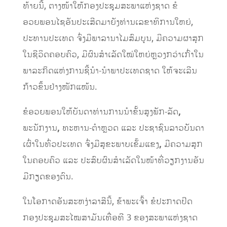
ທ້າຍນີ້, ຕາງໜ້າໃຫ້ກອງປະຊຸມສະພາແຫ່ງຊາດ ຂໍ
ອວຍພອນໄຊອັນປະເສີດມາຍັງທ່ານເລຂາທິການໃຫຍ່,
ປະທານປະເທດ ຈົ່ງມີພາລານາໄມສົມບູນ, ມີຄວາມຜາສຸກ
ໃນຊີວິດຄອບຄົວ, ມີຜົນສໍາເລັດໃໝ່ໃຫຍ່ຫຼວງກວ່າເກົ່າໃນ
ພາລະກິດແຫ່ງການຊີ້ນໍາ-ນໍາພາປະເທດຊາດ ໃຫ້ຈະເລີນ
ກ້າວຂຶ້ນຢ່າງໜັກແໜ້ນ.
ຂໍອວຍພອນໃຫ້ບັນດາທ່ານການນໍາຂັ້ນສູງພັກ-ລັດ
,
ພະນັກງານ
,
ທະຫານ-ຕຳຫຼວດ ແລະ ປະຊາຊົນລາວບັນດາ
ເຜົ່າໃນທົ່ວປະເທດ ຈົ່ງມີສຸຂະພາບເຂັ້ມແຂງ
,
ມີຄວາມສຸກ
ໃນຄອບຄົວ ແລະ ປະສົບຜົນສໍາເລັດໃນໜ້າທີ່ວຽກງານອັນ
ມີກຽດຂອງຕົນ.
ໃນໂອກາດອັນສະຫງ່າລາສີນີ້, ຂ້າພະເຈົ້າ ຂໍປະກາດປິດ
ກອງປະຊຸມສະໄໝສາມັນເທື່ອທີ 3 ຂອງສະພາແຫ່ງຊາດ