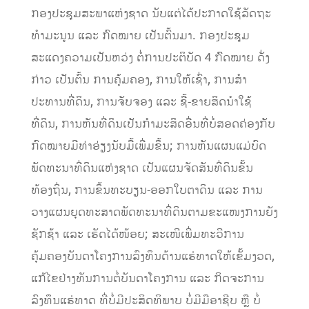
ກອງປະຊຸມສະພາແຫ່ງຊາດ ນັບແຕ່ໄດ້ປະກາດໃຊ້ລັດຖະ
ທໍາມະນູນ ແລະ ກົດໝາຍ ເປັນຕົ້ນມາ. ກອງປະຊຸມ
ສະແດງຄວາມເປັນຫວ່ງ ຕໍ່ການປະຕິບັດ 4 ກົົດໝາຍ ດັ່ງ
ກ່າວ ເປັນຕົ້ນ ການຄຸ້ມຄອງ, ການໃຫ້ເຊົ່າ, ການສຳ
ປະທານທີ່ດິນ, ການຈັບຈອງ ແລະ ຊື້-ຂາຍສິດນໍາໃຊ້
ທີ່ດິນ, ການຫັນທີ່ດິນເປັນກຳມະສິດອື່ນທີ່ບໍ່ສອດຄ່ອງກັບ
ກົດໝາຍມີທ່າອ່ຽງນັບມື້ເພີ່ມຂຶ້ນ; ການຫັນແຜນແມ່ບົດ
ພັດທະນາທີ່ດິນແຫ່ງຊາດ ເປັນແຜນຈັດສັນທີ່ດິນຂັ້ນ
ທ້ອງຖິ່ນ, ການຂຶ້ນທະບຽນ-ອອກໃບຕາດິນ ແລະ ການ
ວາງແຜນຍຸດທະສາດພັດທະນາທີ່ດິນຕາມຂະແໜງການຍັງ
ຊັກຊ້າ ແລະ ເຮັດໄດ້ໜ້ອຍ; ສະເໜີເພີ່ມທະວີການ
ຄຸ້ມຄອງບັນດາໂຄງການລົງທຶນດ້ານແຮ່ທາດໃຫ້ເຂັ້ມງວດ,
ແກ້ໄຂຢ່າງທັນການຕໍ່ບັນດາໂຄງການ ແລະ ກິດຈະການ
ລົງທຶນແຮ່ທາດ ທີ່ບໍ່ມີປະສິດທິພາບ ບໍ່ມີມືອາຊີບ ຫຼື ບໍ່