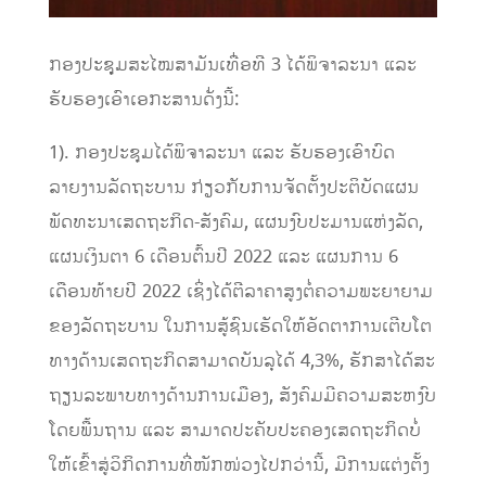
ກອງປະຊຸຸຸມສະໄໝສາມັນເທື່ອທີ 3 ໄດ້ພິຈາລະນາ ແລະ
ຮັບຮອງເອົາເອກະສານດັ່ງນີ້:
1). ກອງປະຊຸມໄດ້ພິຈາລະນາ ແລະ ຮັບຮອງເອົາບົດ
ລາຍງານລັດຖະບານ ກ່ຽວກັບການຈັດຕັ້ງປະຕິບັດແຜນ
ພັດທະນາເສດຖະກິດ-ສັງຄົມ, ແຜນງົບປະມານແຫ່ງລັດ,
ແຜນເງິນຕາ 6 ເດືອນຕົ້ນປີ 2022 ແລະ ແຜນການ 6
ເດືອນທ້າຍປີ 2022 ເຊິ່ງໄດ້ຕີລາຄາສູງຕໍ່ຄວາມພະຍາຍາມ
ຂອງລັດຖະບານ ໃນການສູ້ຊົນເຮັດໃຫ້ອັດຕາການເຕີບໂຕ
ທາງດ້ານເສດຖະກິດສາມາດບັນລຸໄດ້ 4,3%, ຮັກສາໄດ້ສະ
ຖຽນລະພາບທາງດ້ານການເມືອງ, ສັງຄົມມີຄວາມສະຫງົບ
ໂດຍພື້ນຖານ ແລະ ສາມາດປະຄັບປະຄອງເສດຖະກິດບໍ່
ໃຫ້ເຂົ້າສູ່ວິກິດການທີ່ໜັກໜ່ວງໄປກວ່ານີ້, ມີການແຕ່ງຕັ້ງ