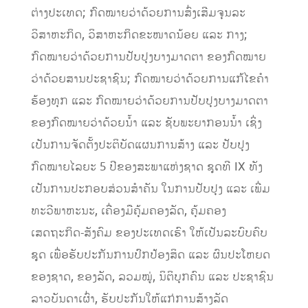
ຕ່າງປະເທດ; ກົດໝາຍວ່າດ້ວຍການສົ່ງເສີມຈຸນລະ
ວິສາຫະກິດ, ວິສາຫະກິດຂະໜາດນ້ອຍ ແລະ ກາງ;
ກົດໝາຍວ່າດ້ວຍການປັບປຸງບາງມາດຕາ ຂອງກົດໝາຍ
ວ່າດ້ວຍສານປະຊາຊົນ; ກົດໝາຍວ່າດ້ວຍການແກ້ໄຂຄໍາ
ຮ້ອງທຸກ ແລະ ກົດໝາຍວ່າດ້ວຍການປັບປຸງບາງມາດຕາ
ຂອງກົດໝາຍວ່າດ້ວຍນໍ້າ ແລະ ຊັບພະຍາກອນນໍ້າ ເຊິ່ງ
ເປັນການຈັດຕັ້ງປະຕິບັດແຜນການສ້າງ ແລະ ປັບປຸງ
ກົດໝາຍໄລຍະ 5 ປີຂອງສະພາແຫ່ງຊາດ ຊຸດທີ IX ທັງ
ເປັນການປະກອບສ່ວນສຳຄັນ ໃນການປັບປຸງ ແລະ ເພີ່ມ
ທະວີພາຫະນະ, ເຄື່ອງມືຄຸ້ມຄອງລັດ, ຄຸ້ມຄອງ
ເສດຖະກິດ-ສັງຄົມ ຂອງປະເທດເຮົາ ໃຫ້ເປັນລະບົບຄົບ
ຊຸດ ເພື່ອຮັບປະກັນການປົກປ້ອງສິດ ແລະ ຜົນປະໂຫຍດ
ຂອງຊາດ,​ ຂອງລັດ, ລວມໝູ່, ​ນິຕິບຸກຄົນ ແລະ ປະຊາຊົນ
ລາວບັນດາເຜົ່າ, ຮັບປະກັນໃຫ້ແກ່ການສ້າງລັດ