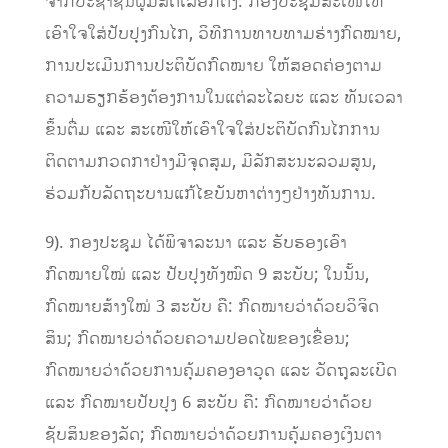
ຈາກປະຊາຊົນຜູ້ມີສິດເລືອກຕັ້ງ. ກອງປະຊຸມສະເໜີໃຫ້
ເອົາໃຈໃສ່ປັບປຸງກົນໄກ, ວິທີການທາບທາມຮ່າງກົດໝາຍ,
ການປະເມີນການປະຕິບັດກົດໝາຍ ໃຫ້ສອດຄ່ອງຕາມ
ຄວາມຮຽກຮ້ອງຕ້ອງການໃນແຕ່ລະໄລຍະ ແລະ ທັນເວລາ
ຂຶ້ນຕື່ມ ແລະ ສະເໜີໃຫ້ເອົາໃຈໃສ່ປະຕິບັດກົນໄກການ
ຕິດຕາມກວດກາຢ່າງມີຈຸດສຸມ, ມີລັກສະນະລວມສູນ,
ຮ່ວມກັບລັດຖະບານແກ້ໄຂບັນຫາຕ່າງໆຢ່າງທັນການ.
9). ກອງປະຊຸມ ໄດ້ພິຈາລະນາ ແລະ ຮັບຮອງເອົາ
ກົດໝາຍໃໝ່ ແລະ ປັບປຸງທັງໝົດ 9 ສະບັບ​; ໃນນັ້ນ,
ກົດໝາຍສ້າງໃໝ່ 3 ສະບັບ ຄື: ກົດໝາຍວ່າດ້ວຍວິຈິດ
ສິນ; ກົດໝາຍວ່າດ້ວຍຄວາມປອດໄພຂອງເຂື່ອນ;
ກົດໝາຍວ່າດ້ວຍການຄຸ້ມຄອງອາວຸດ ແລະ ວັດຖຸລະເບີດ
ແລະ ກົດໝາຍປັບປຸງ 6 ສະບັບ ຄື: ກົດໝາຍວ່າດ້ວຍ
ຊັບສິນຂອງລັດ; ກົດໝາຍວ່າດ້ວຍການຄຸ້ມຄອງເງິນຕາ