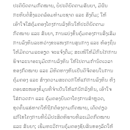
ປະຕິບັດຕາມກົດໝາຍ, ບໍ່ປະຕິບັດຕາມສັນຍາ, ມີຜົນ
ກະທົບຕໍ່ສິ່ງແວດລ້ອມທຳມະຊາດ ແລະ ສັງຄົມ; ໃຫ້
ເອົາໃຈໃສ່ຄຸ້ມຄອງໂຄງການລົງທຶນໃຫ້ປະຕິບັດຕາມ
ກົດໝາຍ ແລະ ສັນຍາ, ການແບ່ງຂັ້ນຄຸ້ມຄອງການສົ່ງເສີມ
ການລົງທຶນລະຫວ່າງຂະແໜງການສູນກາງ ແລະ ທ້ອງຖິ່ນ
ໃຫ້ມີຄວາມລະອຽດ ຈະແຈ້ງຕື່ມ; ສະເໜີໃຫ້ມີກົນໄກການ
ພິຈາລະນາອະນຸມັດການລົງທຶນ ໃຫ້ໄປຕາມກໍານົດເວລາ
ຂອງກົດໝາຍ ແລະ ມີທິດທາງຫັນເປັນດີຈີຕອນໃນການ
ຄຸ້ມຄອງ ແລະ ສ້າງຄວາມສະດວກໃຫ້ແກ່ການລົງທຶນ ທັງ
ຕອບສະໜອງຂໍ້ມູນທີ່ຈໍາເປັນໃຫ້ແກ່ນັກລົງທຶນ, ເອົາໃຈ
ໃສ່ກວດກາ ແລະ ຄຸ້ມຄອງບັນດາໂຄງການສໍາຫຼວດ,
ຂຸດຄົ້ນແຮ່ທາດໃຫ້ຖືກຕ້ອງຕາມກົດໝາຍ, ເດັດດ່ຽວ
ແກ້ໄຂໂຄງການທີ່ບໍ່ມີປະສິດທິພາບທີ່ລະເມີດກົດໝາຍ
ແລະ ສັນຍາ; ເພີ່ມທະວີການຄຸ້ມຄອງຊັບສິນຂອງລັດໃຫ້