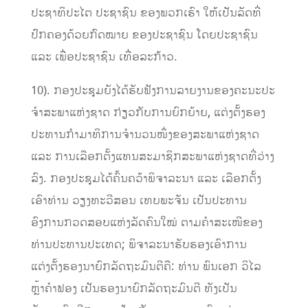
ປະຊາທິປະໄຕ ປະຊາຊົນ ຂອງພວກເຮົາ ໃຫ້ເປັນລັດທີ່
ປົກຄອງດ້ວຍກົດໝາຍ ຂອງປະຊາຊົນ ໂດຍປະຊາຊົນ
ແລະ ເພື່ອປະຊາຊົນ ເທື່ອລະກ້າວ.
10). ກອງປະຊຸມຍັງໄດ້ຮັບຟັງການລາຍງານຂອງຄະນະປະ
ຈໍາສະພາແຫ່ງຊາດ ກ່ຽວກັບການຍົກຍ້າຍ, ແຕ່ງຕັ້ງຮອງ
ປະທານກໍາມາທິການຈໍານວນໜຶ່ງຂອງສະພາແຫ່ງຊາດ
ແລະ ການເລືອກຕັ້ງແທນສະມາຊິກສະພາແຫ່ງຊາດທີ່ວ່າງ
ລົງ. ກອງປະຊຸມໄດ້ຄົ້ນຄວ້າພິຈາລະນາ ແລະ ເລືອກຕັ້ງ
ເອົາທ່ານ ວຽງທະວີສອນ ເທບພະຈັນ ເປັນປະທານ
ອົງການກວດສອບແຫ່ງລັດຄົນໃໝ່ ຕາມຄໍາສະເໜີຂອງ
ທ່ານປະທານປະເທດ; ພິຈາລະນາຮັບຮອງເອົາການ
ແຕ່ງຕັ້ງຮອງນາຍົກລັດຖະມົນຕີຄື: ທ່ານ ພົນເອກ ວິໄລ
ຫຼ້າຄໍາຟອງ ເປັນຮອງນາຍົກລັດຖະມົນຕີ ທັງເປັນ