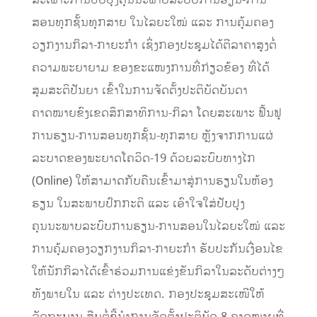
ສະເພາະການປັບປຸງຄຸນນະພາບລະບົບການຮຽນ-ການ
ສອນທຸກຊັ້ນທຸກສາຍ ໃນໄລຍະໃໝ່ ແລະ ການຄຸ້ມຄອງ
ວຽກງານກິລາ-ກາຍະກໍາ ເຊິ່ງກອງປະຊຸມໄດ້ຕີລາຄາສູງຕໍ່
ຄວາມພະຍາຍາມ ຂອງຂະແໜງການທີ່ກ່ຽວຂ້ອງ ທີ່ໄດ້
ສຸມສະຕິປັນຍາ ເຂົ້າໃນການຈັດຕັ້ງປະຕິບັດບັນດາ
ຄາດໝາຍຂົງເຂດສຶກສາທິການ-ກິລາ ໂດຍສະເພາະ ຟື້ນຟູ
ການຮຽນ-ການສອນທຸກຊັ້ນ-ທຸກສາຍ ຫຼັງຈາກການແຜ່
ລະບາດຂອງພະຍາດໂຄວິດ-19 ດ້ວຍລະບົບທາງໄກ
(Online) ໃຫ້ສາມາດກັບຄືນເຂົ້າມາສູ່ການຮຽນໃນຫ້ອງ
ຮຽນ ໃນສະພາບປົກກະຕິ ແລະ ເອົາໃຈໃສ່ປັບປຸງ
ຄຸນນະພາບລະບົບການຮຽນ-ການສອນໃນໄລຍະໃໝ່ ແລະ
ການຄຸ້ມຄອງວຽກງານກິລາ-ກາຍະກໍາ ຮັບປະກັນເງື່ອນໄຂ
ໃຫ້ນັກກິລາໄດ້ເຂົ້າຮ່ວມການແຂ່ງຂັນກິລາໃນລະດັບຕ່າງໆ
ທັງພາຍໃນ ແລະ ຕ່າງປະເທດ. ກອງປະຊຸມສະເໜີໃຫ້