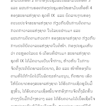
ສາມັນເທື່ອທີ 2 ຫາກອງປະຊຸມສະໄໝສາມັນເທື່ອທີ 3
ແລະ ແຜນການຮອດກອງປະຊຸມສະໄໝສາມັນເທື່ອທີ 4
ຂອງສະພາແຫ່ງຊາດ ຊຸດທີ IX ແລະ ບົດລາຍງານຂອງ
ຄະນະປະຈໍາສະພາແຫ່ງຊາດ ກ່ຽວກັບຜົນການຕິດຕາມ
ກວດກາວາລະແຫ່ງຊາດ ໃນໄລຍະຜ່ານມາ ແລະ
ແຜນການຕິດຕາມກວດກາ ຂອງສະພາແຫ່ງຊາດ ກ່ຽວກັບ
ການປະຕິບັດວາລະແຫ່ງຊາດໃນຕໍ່ໜ້າ. ກອງປະຊຸມເຫັນ
ວ່າ ຕະຫຼອດໄລຍະ 6 ເດືອນທີ່ຜ່ານມາ ສະພາແຫ່ງຊາດ
ຊຸດທີ IX ໄດ້ມີຄວາມເປັນເຈົ້າການ, ຫ້າວຫັນ ໃນການ
ຈັດຕັ້ງປະຕິບັດພາລະບົດບາດ, ສິດ ແລະ ໜ້າທີ່ຂອງຕົນ
ຕາມທີ່ໄດ້ກໍານົດໄວ້ໃນລັດຖະທໍາມະນູນ, ກົດໝາຍ ເຮັດ
ໃຫ້ບົດບາດຂອງສະພາແຫ່ງຊາດ ໄດ້ຮັບການເຊີດຊູນັບມື້
ສູງຂຶ້ນ, ໄດ້ຮັບຄວາມເຊື່ອໝັ້ນຈາກອົງການຈັດຕັ້ງລັດຂັ້ນ
ຕ່າງໆນັບມື້ກວ້າງຂວາງ ແລະ ໄດ້ຮັບຄວາມໄວ້ເນື້ອເຊື່ອໃຈ