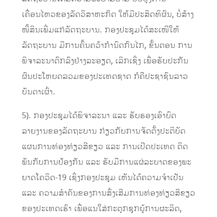
ເຄື່ອນໄຫວຂອງລັດວິສາຫະກິດ ໃຫ້ມີປະສິດທິຜົນ, ບໍ່ສ້າງ
ໜີ້ສິນເພີ່ມແກ່ລັດຖະບານ. ກອງປະຊຸມໄດ້ສະເໜີໃຫ້
ລັດຖະບານ ມີການຄົ້ນຄວ້າກໍານົດກົນໄກ, ຂັ້ນຕອນ ການ
ພິຈາລະນາຕົກລົງຢ່າງລະອຽດ, ເລິກເຊິ່ງ ເພື່ອຮັບປະກັນ
ຜົນປະໂຫຍດລວມຂອງປະເທດຊາດ ກໍຄືປະຊາຊົນລາວ
ບັນດາເຜົ່າ.
5). ກອງປະຊຸມໄດ້ພິຈາລະນາ ແລະ ຮັບຮອງເອົາບົດ
ລາຍງານຂອງລັດຖະບານ ກ່ຽວກັບການຈັດຕັ້ງປະຕິບັດ
ແຜນການທ່ອງທ່ຽວສີຂຽວ ແລະ ການເປີດປະເທດ ຕິດ
ພັນກັບການປ້ອງກັນ ແລະ ຮັບມືການແຜ່ລະບາດຂອງພະ
ຍາດໂຄວິດ-19 ເຊິ່ງກອງປະຊຸມ ເຫັນໄດ້ຄວາມຈໍາເປັນ
ແລະ ຄວາມສໍາຄັນຂອງການສົ່ງເສີມການທ່ອງທ່ຽວສີຂຽວ
ຂອງປະເທດເຮົາ ເພື່ອແນໃສ່ກະຕຸກຊຸກຍູ້ການຜະລິດ,