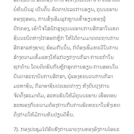
ລັດຖະບານ ສືບຕໍ່ຊີ້ນໍາການຈັດຕັ້ງປະຕິບັດ 8 ຄາດໝາຍທີ່
ບໍ່ທັນບັນລຸ ເປັນຕົ້ນ ອັດຕາປະລະການຮຽນ, ຄຸນນະພາບ
ຂອງຄູສອນ, ການສົ່ງເສີມລູກຫຼານເຂົ້າຮຽນຂອງຜູ້
ປົກຄອງ, ເອົາໃຈໃສ່ຍົກສູງຄຸນນະພາບການສຶກສາໃນເຂດ
ຊົນນະບົດຫ່າງໄກສອກຫຼີກ ໃຫ້ໄດ້ຕາມມາດຕະຖານການ
ສຶກສາແຫ່ງຊາດ; ພ້ອມກັນນັ້ນ, ກໍຕ້ອງເພີ່ມທະວີໃນການ
ສ້າງຄວາມເຂັ້ມແຂງໃຫ້ແກ່ວຽກງານກິລາ-ກາຍະກໍາໃນ
ທຸກດ້ານ ໂດຍຕິດພັນກັບຫຼັກສູດການຮຽນ-ການສອນໃນ
ບັນດາສະຖາບັນການສຶກສາ, ຍູ້ແຮງຂະບວນການກິລາ
ມະຫາຊົນ, ກິລາອາຊີບປະເພດຕ່າງໆ ທັງປັບປຸງການ
ຈັດຕັ້ງສະມາຄົມ, ສະຫະພັນໃຫ້ມີຄຸນນະພາບ ເພື່ອຕອບ
ສະໜອງກັບຄວາມຕ້ອງການກັບການພັດທະນາໃນຂົງເຂດ
ດັ່ງກ່າວໃຫ້ມີການຫັນປ່ຽນດີຂຶ້ນ.
7). ກອງປະຊຸມໄດ້ຮັບຟັງການລາຍງານຂອງອົງການໄອຍະ