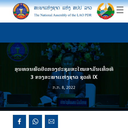
ສູນທອນພົດປິດກອງປະຊຸມສະໄໝສາມັນເທື່ອທີ
3 ຂອງສະພາແຫ່ງຊາດ ຊຸດທີ IX
ກ.ກ. 8, 2022