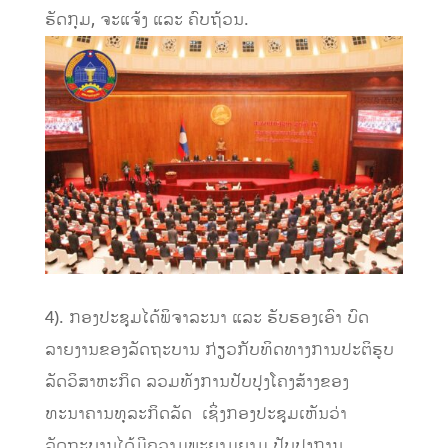
ຮັດກຸມ, ຈະແຈ້ງ ແລະ ຄົບຖ້ວນ.
4). ກອງປະຊຸມໄດ້ພິຈາລະນາ ແລະ ຮັບຮອງເອົາ ບົດ
ລາຍງານຂອງລັດຖະບານ ກ່ຽວກັບທິດທາງການປະຕິຮູບ
ລັດວິສາຫະກິດ ລວມທັງການປັບປຸງໂຄງສ້າງຂອງ
ທະນາຄານທຸລະກິດລັດ ເຊິ່ງກອງປະຊຸມເຫັນວ່າ
ລັດຖະບານໄດ້ມີຄວາມພະຍາມຍາມ ປັບປຸງການ