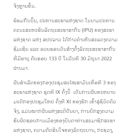
ຈິງຫຼາຍຂຶ້ນ.
ພ້ອມກັນນັ້ນ, ປະທານສະພາແຫ່ງຊາດ ໃນນາມປະທານ
ຄະນະສະຫະພັນລັດຖະສະພາສາກົນ (IPU) ຂອງສະພາ
ແຫ່ງຊາດ ແຫ່ງ ສປປລາວ ໄດ້ກ່າວຄໍາເຫັນສະແດງຄວາມ
ຊົມເຊີຍ ແລະ ອວຍພອນວັນສ້າງຕັ້ງລັດຖະສະພາສາກົນ
ທີ່ມີອາຍຸ ຄົບຮອບ 133 ປີ ໃນວັນທີ 30 ມິຖຸນາ 2022
ຜ່ານມາ.
ຜົນສໍາເລັດຂອງກອງປະຊຸມສະໄໝສາມັນເທື່ອທີ 3 ຂອງ
ສະພາແຫ່ງຊາດ ຊຸດທີ IX ຄັ້ງນີ້ ເປັນການຜັນຂະຫຍາຍ
ມະຕິກອງປະຊຸມໃຫຍ່ ຄັ້ງທີ XI ຂອງພັກ ເຂົ້າສູ່ຊີວິດຕົວ
ຈິງ, ແມ່ນໝາກຜົນແຫ່ງສະຕິປັນຍາ, ການຍົກສູງຄວາມ
ຮັບຜິດຊອບການເມືອງຂອງບັນດາທ່ານສະມາຊິກສະພາ
ແຫ່ງຊາດ, ຄວາມຕັດສິນໃຈຂອງລັດຖະບານ, ກະຊວງ,