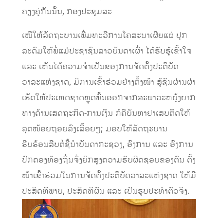
ຄຽງຄູ່ກັນນັ້ນ, ກອງປະຊຸມສະ
ເໜີໃຫ້ລັດຖະບານເພີ່ມທະວີການໂຄສະນາເຜີຍແຜ່ ປຸກ
ລະດົມໃຫ້ພໍ່ແມ່ປະຊາຊົນລາວບັນດາເຜົ່າ ໄດ້ຮັບຮູ້ເຂົ້າໃຈ
ແລະ ເຫັນໄດ້ຄວາມຈໍາເປັນຂອງການຈັດຕັ້ງປະຕິບັດ
ວາລະແຫ່ງຊາດ, ມີການເຂົ້າຮ່ວມຢ່າງຕັ້ງໜ້າ ສູ້ຊົນຜ່ານຜ່າ
ເຮັດໃຫ້ປະເທດຊາດຫຼຸດພົ້ນອອກຈາກສະພາວະຫຍຸ້ງຍາກ
ທາງດ້ານເສດຖະກິດ-ການເງິນ ກໍຄືບັນຫາຢາເສບຕິດໃຫ້
ລຸດໜ້ອຍຖອຍລົງເລື້ອຍໆ; ມອບໃຫ້ລັດຖະບານ
ຮີບຮ້ອນສືບຕໍ່ຊີ້ນໍາບັນດາກະຊວງ, ອົງການ ແລະ ອົງການ
ປົກຄອງທ້ອງຖິ່ນຈົ່ງຍົກສູງຄວາມຮັບຜິດຊອບຂອງຕົນ ຕັ້ງ
ໜ້າເຂົ້າຮ່ວມໃນການຈັດຕັ້ງປະຕິບັດວາລະແຫ່ງຊາດ ໃຫ້ມີ
ປະສິດທິພາບ, ປະສິດທິຜົນ ແລະ ເປັນຮູບປະທໍາຕົວຈິງ.