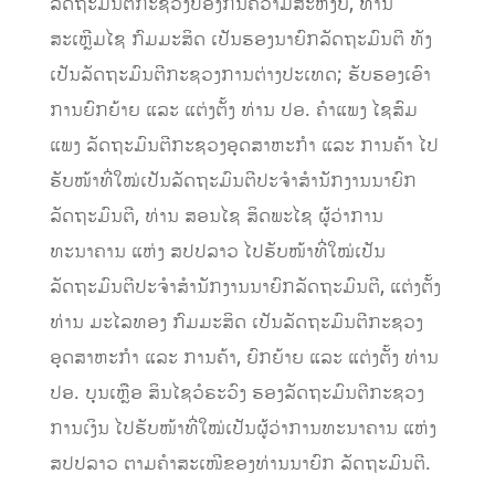
ລັດຖະມົນຕີກະຊວງປ້ອງກັນຄວາມສະຫງົບ, ທ່ານ
ສະເຫຼີມໄຊ ກົມມະສິດ ເປັນຮອງນາຍົກລັດຖະມົນຕີ ທັງ
ເປັນລັດຖະມົນຕີກະຊວງການຕ່າງປະເທດ; ຮັບຮອງເອົາ
ການຍົກຍ້າຍ ແລະ ແຕ່ງຕັ້ງ ທ່ານ ປອ. ຄໍາແພງ ໄຊສົມ
ແພງ ລັດຖະມົນຕີກະຊວງອຸດສາຫະກໍາ ແລະ ການຄ້າ ໄປ
ຮັບໜ້າທີ່ໃໝ່ເປັນລັດຖະມົນຕີປະຈໍາສໍານັກງານນາຍົກ
ລັດຖະມົນຕີ, ທ່ານ ສອນໄຊ ສິດພະໄຊ ຜູ້ວ່າການ
ທະນາຄານ ແຫ່ງ ສປປລາວ ໄປຮັບໜ້າທີ່ໃໝ່ເປັນ
ລັດຖະມົນຕີປະຈໍາສໍານັກງານນາຍົກລັດຖະມົນຕີ, ແຕ່ງຕັ້ງ
ທ່ານ ມະໄລທອງ ກົມມະສິດ ເປັນລັດຖະມົນຕີກະຊວງ
ອຸດສາຫະກໍາ ແລະ ການຄ້າ, ຍົກຍ້າຍ ແລະ ແຕ່ງຕັ້ງ ທ່ານ
ປອ. ບຸນເຫຼືອ ສິນໄຊວໍຣະວົງ ຮອງລັດຖະມົນຕີກະຊວງ
ການເງິນ ໄປຮັບໜ້າທີ່ໃໝ່ເປັນຜູ້ວ່າການທະນາຄານ ແຫ່ງ
ສປປລາວ ຕາມຄຳສະເໜີຂອງທ່ານນາຍົກ ລັດຖະມົນຕີ.