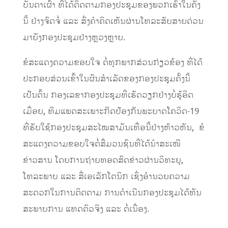
ບັນດາເຜົ່າ ທີ່ໄດ້ຕິດຕາມກອງປະຊຸມຂອງພວກເຮົາໃນຄັ້ງ
ນີ້ ຢ່າງຈົດຈໍ່ ແລະ ສົ່ງຄໍາຄິດເຫັນຜ່ານໂທລະສັບສາຍດ່ວນ
ມາຍັງກອງປະຊຸມຢ່າງຫຼວງຫຼາຍ.
ຂໍສະແດງຄວາມຂອບໃຈ ຕໍ່ທຸກພາກສ່ວນກ່ຽວຂ້ອງ ທີ່ໄດ້
ປະກອບສ່ວນເຂົ້າໃນຜົນສໍາເລັດຂອງກອງປະຊຸມຄັ້ງນີ້
ເປັນຕົ້ນ ກອງເລຂາກອງປະຊຸມທີ່ເຮັດວຽກຢ່າງບໍ່ຮູ້ອິດ
ເມື່ອຍ, ທີມແພດສະເພາະກິດປ້ອງກັນພະຍາດໂຄວິດ-19
ທີ່ຮັບໃຊ້ກອງປະຊຸມສະໄໝສາມັນເທື່ອນີ້ຢ່າງຫ້າວຫັນ, ຂໍ
ສະແດງຄວາມຂອບໃຈຕໍ່ສື່ມວນຊົນທີ່ໄດ້ນໍາສະເໜີ
ຂ່າວສານ ໂດຍການຖ່າຍທອດສົດຂ່າວຜ່ານວິທະຍຸ,
ໂທລະພາບ ແລະ ສື່ເອເລັກໂຕນິກ ເຊິ່ງອໍານວຍຄວາມ
ສະດວກໃນການຕິດຕາມ ການດໍາເນີນກອງປະຊຸມໄດ້ທັນ
ສະພາບການ ແທດຕົວຈິງ ແລະ ຕໍ່ເນື່ອງ.