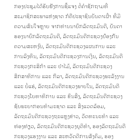
ກອງປະຊຸມໄດ້ຮັບຟັງການຊີ້ແຈງ ຕໍ່ຄໍາຊັກຖາມທີ່
ສະມາຊິກສະພາແຫ່ງຊາດ ກໍຄືປະຊາຊົນບັນດາເຜົ່າ ທີ່ມີ
ຄວາມສົນໃຈຫຼາຍ ຈາກທ່ານນາຍົກລັດຖະມົນຕີ, ບັນດາ
ຮອງນາຍົກລັດຖະມົນຕີ, ລັດຖະມົນຕີກະຊວງປ້ອງກັນ
ຄວາມສະຫງົບ, ລັດຖະມົນຕີກະຊວງແຜນການ ແລະ
ການລົງທຶນ, ລັດຖະມົນຕີກະຊວງການເງິນ, ລັດຖະມົນຕີ
ກະຊວງກະສິກໍາ ແລະ ປ່າໄມ້, ລັດຖະມົນຕີກະຊວງ
ສຶກສາທິການ ແລະ ກິລາ, ລັດຖະມົນຕີກະຊວງພະລັງງານ
ແລະ ບໍ່ແຮ່, ລັດຖະມົນຕີກະຊວງພາຍໃນ, ລັດຖະມົນຕີ
ກະຊວງໂຍທາທິການ ແລະ ຂົນສົ່ງ, ລັດຖະມົນຕີກະຊວງ
ຊັບພະຍາກອນທໍາມະຊາດ ແລະ ສິ່ງແວດລ້ອມ,
ລັດຖະມົນຕີກະຊວງຖະແຫຼງຂ່າວ, ວັດທະນະທໍາ ແລະ
ທ່ອງທ່ຽວ, ລັດຖະມົນຕີກະຊວງຍຸຕິທໍາ, ຮອງລັດຖະມົນຕີ
ກະຊວງແຮງງານ ແລະ ສະຫວັດດີການສັງຄົມ, ຮອງ