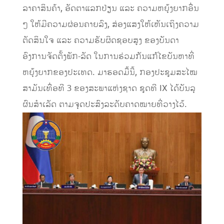
ລາຄາສິນຄ້າ, ອັດຕາແລກປ່ຽນ ແລະ ຄວາມຫຍຸ້ງຍາກອື່ນ
ໆ ໃຫ້ມີຄວາມຜ່ອນຄາຍລົງ, ສ່ອງແສງໃຫ້ເຫັນເຖິງຄວາມ
ຕັດສິນໃຈ ແລະ ຄວາມຮັບຜິດຊອບສູງ ຂອງບັນດາ
ອົງການຈັດຕັ້ງພັກ-ລັດ ໃນການຮ່ວມກັນແກ້ໄຂບັນຫາທີ່
ຫຍຸ້ງຍາກຂອງປະເທດ. ມາຮອດມື້ນີ້, ກອງປະຊຸມສະໄໝ
ສາມັນເທື່ອທີ 3 ຂອງສະພາແຫ່ງຊາດ ຊຸດທີ IX ໄດ້ບັນລຸ
ຜົນສໍາເລັດ ຕາມຈຸດປະສົງລະດັບຄາດໝາຍທີ່ວາງໄວ້.