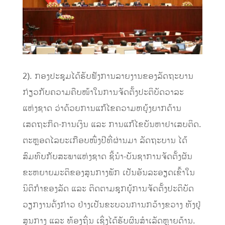
2). ກອງປະຊຸມໄດ້ຮັບຟັງການລາຍງານຂອງລັດຖະບານ
ກ່ຽວກັບຄວາມຄືບໜ້າໃນການຈັດຕັ້ງປະຕິບັດວາລະ
ແຫ່ງຊາດ ວ່າດ້ວຍການແກ້ໄຂຄວາມຫຍຸ້ງຍາກດ້ານ
ເສດຖະກິດ-ການເງິນ ແລະ ການແກ້ໄຂບັນຫາຢາເສບຕິດ.
ຕະຫຼອດໄລຍະເກືອບໜຶ່ງປີທີ່ຜ່ານມາ ລັດຖະບານ ໄດ້
ສົມທົບກັບສະພາແຫ່ງຊາດ ຊີ້ນໍາ-ບັນຊາການຈັດຕັ້ງຜັນ
ຂະຫຍາຍມະຕິຂອງສູນກາງພັກ ເປັນອັນລະອຽດເຂົ້າໃນ
ນິຕິກໍາຂອງລັດ ແລະ ຕິດຕາມຊຸກຍູ້ການຈັດຕັ້ງປະຕິບັດ
ວຽກງານດັ່ງກ່າວ ຢ່າງເປັນຂະບວນການກວ້າງຂວາງ ທັງຢູ່
ສູນກາງ ແລະ ທ້ອງຖິ່ນ ເຊິ່ງໄດ້ຮັບຜົນສໍາເລັດຫຼາຍດ້ານ.