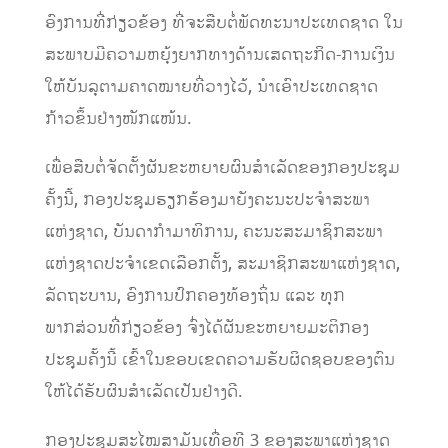
ອົງການທີ່ກ່ຽວຂ້ອງ ທີ່ຈະສືບຕໍ່ພັດທະນາປະເທດຊາດ ໃນ
ສະພາບມີຄວາມຫຍຸ້ງຍາກທາງດ້ານເສດຖະກິດ-ການເງິນ
ໃຫ້ບັນລຸຕາມຄາດໝາຍທີ່ວາງໄວ້, ນໍາເອົາປະເທດຊາດ
ກ້າວຂຶ້ນຢ່າງໜັກແໜ້ນ.
ເພື່ອສືບຕໍ່ຈັດຕັ້ງຜັນຂະຫຍາຍຜົນສໍາເລັດຂອງກອງປະຊຸມ
ຄັ້ງນີ້, ກອງປະຊຸມຮຽກຮ້ອງມາຍັງຄະນະປະຈໍາສະພາ
ແຫ່ງຊາດ, ບັນດາກໍາມາທິການ, ຄະນະສະມາຊິກສະພາ
ແຫ່ງຊາດປະຈໍາເຂດເລືອກຕັ້ງ, ສະມາຊິກສະພາແຫ່ງຊາດ,
ລັດຖະບານ, ອົງການປົກຄອງທ້ອງຖິ່ນ ແລະ ທຸກ
ພາກສ່ວນທີ່ກ່ຽວຂ້ອງ ຈົ່ງໄດ້ຜັນຂະຫຍາຍມະຕິກອງ
ປະຊຸມຄັ້ງນີ້ ເຂົ້າໃນຂອບເຂດຄວາມຮັບຜິດຊອບຂອງຕົນ
ໃຫ້ໄດ້ຮັບຜົນສໍາເລັດເປັນຢ່າງດີ.
ກອງປະຊຸມສະໄໝສາມັນເທື່ອທີ 3 ຂອງສະພາແຫ່ງຊາດ