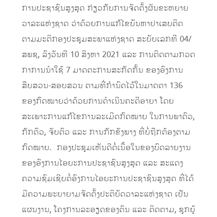
ການປະຊາຊົນສູງສຸດ ກ່ຽວກັບການຈັດຕັ້ງຜັນຂະຫຍາຍ
ວາລະແຫ່ງຊາດ ວ່າດ້ວຍການແກ້ໄຂບັນຫາຢາເສບຕິດ
ຕາມມະຕິກອງປະຊຸມສະພາແຫ່ງຊາດ ສະບັບເລກທີ 04/
ສພຊ, ລົງວັນທີ 10 ສິງຫາ 2021 ແລະ ການຕິດຕາມກວດ
ກາການນໍາໃຊ້ 7 ມາດຕະການສະກັດກັ້ນ ຂອງອົງການ
ສືບສວນ-ສອບສວນ ຕາມທີ່ກໍານົດໄວ້ໃນມາດຕາ 136
ຂອງກົດໝາຍວ່າດ້ວຍການດໍາເນີນຄະດີອາຍາ ໂດຍ
ສະເພາະການແກ້ໄຂການລະເມີດກົດໝາຍ ໃນການພາຕົວ,
ກັກຕົວ, ຈັບຕົວ ແລະ ການກັກຂັງພາງ ທີ່ບໍ່ຖືກຕ້ອງຕາມ
ກົດໝາຍ. ກອງປະຊຸມເຫັນດີຕໍ່ເນື້ອໃນຂອງບົດລາຍງານ
ຂອງອົງການໄອຍະການປະຊາຊົນສູງສຸດ ແລະ ສະແດງ
ຄວາມຊົມເຊີຍຕໍ່ອົງການໄອຍະການປະຊາຊົນສູງສຸດ ທີ່ໄດ້
ມີຄວາມພະຍາຍາມຈັດຕັ້ງປະຕິບັດວາລະແຫ່ງຊາດ ເປັນ
ແຜນງານ, ໂຄງການລະອຽດຂອງຕົນ ແລະ ຕິດຕາມ, ຊຸກຍູ້