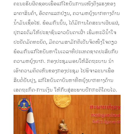
ຄະນະຮັບຜິດຊອບເພື່ອແກ້ໄຂບັນການເໜັງຕີງແຮງຂອງ
ລາຄາສິນຄ້າ, ອັດຕາແລກປ່ຽນ, ຄວາມຫຍຸ້ງຍາກທາງດ້ານ
ນໍ້າມັນເຊື້ອໄຟ. ພ້ອມກັນນັ້ນ, ໄດ້ມີການໂຄສະນາເຜີຍແຜ່,
ປຸກລະດົມໃຫ້ປະຊາຊົນລາວບັນດາເຜົ່າ ເພີ່ມທະວີນໍ້າໃຈ
ປະຢັດມັດທະຍັດ, ມີຄວາມສາມັກຄີເປັນຈິດໜຶ່ງໃຈດຽວ
ພ້ອມກັນແກ້ໄຂບັນຫາໃນເວລາທີ່ປະເທດຊາດປະສົບກັບ
ຄວາມຫຍຸ້ງຍາກ. ກອງປະຊຸມມອບໃຫ້ລັດຖະບານ ນໍາ
ເອົາຄວາມຄິດເຫັນຂອງກອງປະຊຸມ ໄປພິຈາລະນາເພື່ອ
ສືບຕໍ່ປັບປຸງ, ແກ້ໄຂບັນດາບັນຫາທີ່ຫຍຸ້ງຍາກທາງດ້ານ
ເສດຖະກິດ-ການເງິນ ໃຫ້ກັບສູ່ສະພາບປົກກະຕິໂດຍໄວ.