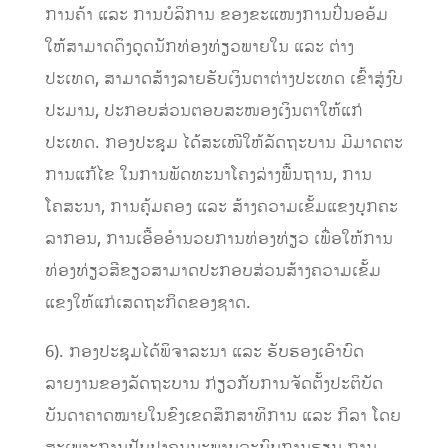
ການຄ້າ ແລະ ການບໍລິການ ຂອງຂະແໜງການປິ່ນອອ້ມ
ໃຫ້ສາມາດດຶງດູດນັກທ່ອງທ່ຽວພາຍໃນ ແລະ ຕ່າງ
ປະເທດ, ສາມາດສ້າງລາຍຮັບເງິນຕາຕ່າງປະເທດ ເຂົ້າສູ່ງົບ
ປະມານ, ປະກອບສ່ວນຕອບສະໜອງເງິນຕາໃຫ້ແກ່
ປະເທດ. ກອງປະຊຸມ ໄດ້ສະເໜີໃຫ້ລັດຖະບານ ມີມາດຕະ
ການແກ້ໄຂ ໃນການພັດທະນາໂຄງລ່າງພື້ນຖານ, ການ
ໂຄສະນາ, ການຄຸ້ມຄອງ ແລະ ສ້າງຄວາມເຂັ້ມແຂງບຸກຄະ
ລາກອນ, ການເອື້ອອໍານວຍການທ່ອງທ່ຽວ ເພື່ອໃຫ້ການ
ທ່ອງທ່ຽວສີຂຽວສາມາດປະກອບສ່ວນສ້າງຄວາມເຂັ້ມ
ແຂງໃຫ້ແກ່ເສດຖະກິດຂອງຊາດ.
6). ກອງປະຊຸມໄດ້ພິຈາລະນາ ແລະ ຮັບຮອງເອົາບົດ
ລາຍງານຂອງລັດຖະບານ ກ່ຽວກັບການຈັດຕັ້ງປະຕິບັດ
ບັນດາຄາດໝາຍໃນຂົງເຂດສຶກສາທິການ ແລະ ກິລາ ໂດຍ