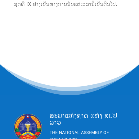
ຊຸດທີ IX ຢ່າງເປັນທາງການນັບແຕ່ເວລານີ້ເປັນຕົ້ນໄປ.
ສະພາແຫ່ງຊາດ ແຫ່ງ ສປປ
ລາວ
THE NATIONAL ASSEMBLY OF