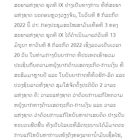
ສະພາແຫ່ງຊາດ ຊຸດທີ IX ຢ່າງເປັນທາງການ ທີ່ຫໍສະພາ
ແຫ່ງຊາດ ນະຄອນຫຼວງວຽງຈັນ, ໃນວັນທີ 8 ກໍລະກົດ
2022 ນີ້ ວ່າ: ກອງປະຊຸມສະໄໝສາມັນເທື່ອທີ 3 ຂອງ
ສະພາແຫ່ງຊາດ ຊຸດທີ IX ໄດ້ດໍາເນີນມາແຕ່ວັນທີ 13
ມິຖຸນາ ຫາວັນທີ 8 ກໍລະກົດ 2022 ເຊິ່ງລວມເປັນເວລາ
20 ວັນ ໃນທ່າມກາງບັນຍາກາດ ທີ່ປະເທດເຮົາພວມ
ປະເຊີນກັບຄວາມຫຍຸ້ງຍາກດ້ານເສດຖະກິດ-ການເງິນ ທີ່
ສະສົມມາຫຼາຍປີ ແລະ ໃນບັນຍາກາດທີ່ທົ່ວພັກ-ລັດ ແລະ
ປວງຊົນລາວທັງຊາດ ສຸມໃສ່ຈັດຕັ້ງປະຕິບັດ 2 ວາລະ
ແຫ່ງຊາດ ຄື: ວາລະແຫ່ງຊາດ ວ່າດ້ວຍການແກ້ໄຂຄວາມ
ຫຍຸ້ງຍາກທາງດ້ານເສດຖະກິດ-ການເງິນ ແລະ ວາລະ
ແຫ່ງຊາດ ວ່າດ້ວຍການແກ້ໄຂບັນຫາຢາເສບຕິດ ຢ່າງເປັນ
ຂະບວນຟົດຟື້ນ ທັງເປັນໄລຍະທີ່ລັດຖະບານໄດ້ມີມາດຕະ
ການແກ້ໄຂບັນຫາການເໜັງຕີງຂອງລາຄານໍ້າມັນເຊື້ອໄຟ,