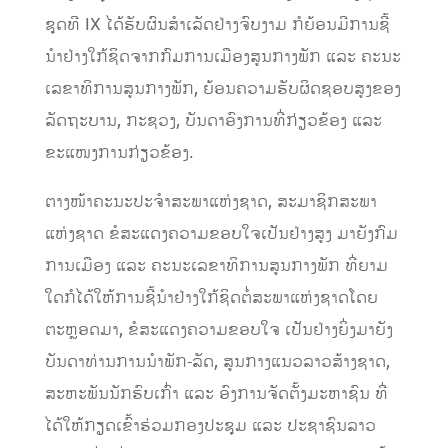
ຊຸດທີ IX ໄດ້ຮັບຜົນສໍາເລັດຢ່າງຈົບງາມ ກໍຍ້ອນມີການຊີ້
ນໍາຢ່າງໃກ້ຊິດຈາກກົມການເມືອງສູນກາງພັກ ແລະ ຄະນະ
ເລຂາທິການສູນກາງພັກ, ຍ້ອນຄວາມຮັບຜິດຊອບສູງຂອງ
ລັດຖະບານ, ກະຊວງ, ບັນດາອົງການທີ່ກ່ຽວຂ້ອງ ແລະ
ຂະແໜງການກ່ຽວຂ້ອງ.
ຕາງໜ້າຄະນະປະຈໍາສະພາແຫ່ງຊາດ, ສະມາຊິກສະພາ
ແຫ່ງຊາດ ຂໍສະແດງຄວາມຂອບໃຈເປັນຢ່າງສູງ ມາຍັງກົມ
ການເມືອງ ແລະ ຄະນະເລຂາທິການສູນກາງພັກ ທີ່ຍາມ
ໃດກໍໄດ້ໃຫ້ການຊີ້ນໍາຢ່າງໃກ້ຊິດຕໍ່ສະພາແຫ່ງຊາດໂດຍ
ຕະຫຼອດມາ, ຂໍສະແດງຄວາມຂອບໃຈ ເປັນຢ່າງຍິ່ງມາຍັງ
ບັນດາທ່ານການນໍາພັກ-ລັດ, ສູນກາງແນວລາວສ້າງຊາດ,
ສະຫະພັນນັກຮົບເກົ່າ ແລະ ອົງການຈັດຕັ້ງມະຫາຊົນ ທີ່
ໄດ້ໃຫ້ກຽດເຂົ້າຮ່ວມກອງປະຊຸມ ແລະ ປະຊາຊົນລາວ