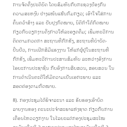
ການຈັດຕັ້ງປະຕິບັດ ໂດຍສົມທົບກັບກະຊວງປ້ອງກັນ
ຄວາມສະຫງົບ ຢ່າງແໜ້ນແຟ້ນກົມກຽວ; ເອົາໃຈໃສ່ການ
ຄົ້ນຄວ້າສ້າງ ແລະ ປັບປຸງກົດໝາຍ, ນິຕິກໍາໃຕ້ກົດໝາຍ
ກ່ຽວກັບວຽກງານດັ່ງກ່າວໃຫ້ລະອຽດຕື່ມ;​ ເພີ່ມທະວີການ
ຕິດຕາມກວດກາ ສະຖານທີ່ກັກຂັງ, ສະຖານທີ່ບໍາບັດ-
ປິ່ນປົວ, ການເຝິກສີມືແຮງງານ ໃຫ້ແກ່ຜູ້ຢູ່ໃນສະຖານທີ່
ກັກຂັງ, ເພີ່ມທະວີການປະສານສົມທົບ ລະຫວ່າງອົງການ
ໄອຍະການປະຊາຊົນ ກັບອົງການສືບສວນ, ສອບສວນ ໃນ
ການດໍາເນີນຄະດີໃຫ້ມີຄວາມເປັນເອກະພາບ ແລະ
ສອດຄ່ອງຕາມກົດໝາຍ.
8). ກອງປະຊຸມໄດ້ພິຈາລະນາ ແລະ ຮັບຮອງເອົາບົດ
ລາຍງານຂອງ ຄະນະປະຈໍາສະພາແຫ່ງຊາດ ກ່ຽວກັບການ
ເຄື່ອນໄຫວວຽກງານ ໃນໄລຍະແຕ່ກອງປະຊຸມສະໄໝ