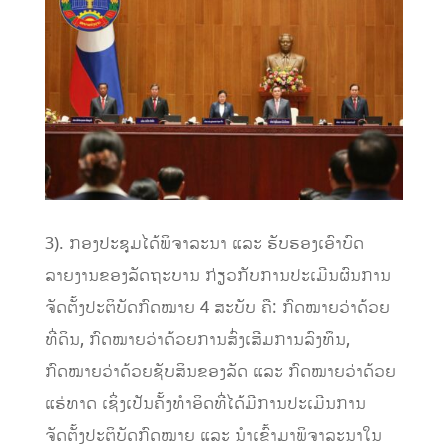
3). ກອງປະຊຸມໄດ້ພິຈາລະນາ ແລະ ຮັບຮອງເອົາບົດ
ລາຍງານຂອງລັດຖະບານ ກ່ຽວກັບການປະເມີນຜົນການ
ຈັດຕັ້ງປະຕິບັດກົດໝາຍ 4 ສະບັບ ຄື: ກົດໝາຍວ່າດ້ວຍ
ທີ່ດິນ, ກົດໝາຍວ່າດ້ວຍການສົ່ງເສີມການລົງທຶນ,
ກົດໝາຍວ່າດ້ວຍຊັບສິນຂອງລັດ ແລະ ກົດໝາຍວ່າດ້ວຍ
ແຮ່ທາດ ເຊິ່ງເປັນຄັ້ງທໍາອິດທີ່ໄດ້ມີການປະເມີນການ
ຈັດຕັ້ງປະຕິບັດກົດໝາຍ ແລະ ນໍາເຂົ້າມາພິຈາລະນາໃນ