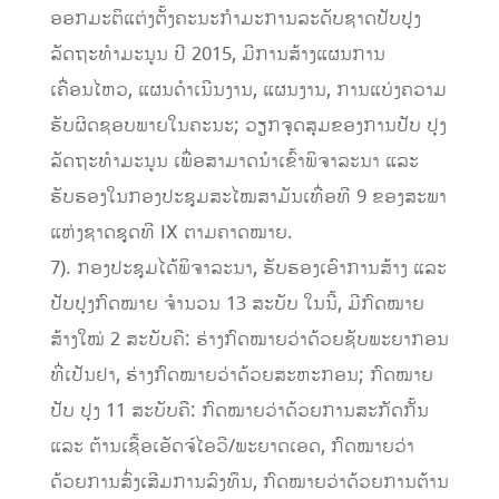
ອອກມະຕິແຕ່ງຕັ້ງຄະນະກໍາມະການລະດັບຊາດປັບປຸງ
ລັດຖະທໍາມະນູນ ປີ 2015, ມີການສ້າງແຜນການ
ເຄື່ອນໄຫວ, ແຜນດໍາເນີນງານ, ແຜນງານ, ການແບ່ງຄວາມ
ຮັບຜິດຊອບພາຍໃນຄະນະ; ວຽກຈຸດສຸມຂອງການປັບ ປຸງ
ລັດຖະທໍາມະນູນ ເພື່ອສາມາດນໍາເຂົ້າພິຈາລະນາ ແລະ
ຮັບຮອງໃນກອງປະຊຸມສະໄໝສາມັນເທື່ອທີ 9 ຂອງສະພາ
ແຫ່ງຊາດຊຸດທີ IX ຕາມຄາດໝາຍ.
7). ກອງປະຊຸມໄດ້ພິຈາລະນາ, ຮັບຮອງເອົາການສ້າງ ແລະ
ປັບປຸງກົດໝາຍ ຈໍານວນ 13 ສະບັບ ໃນນີ້, ມີກົດໝາຍ
ສ້າງໃໝ່ 2 ສະບັບຄື: ຮ່າງກົດໝາຍວ່າດ້ວຍຊັບພະຍາກອນ
ທີ່ເປັນຢາ, ຮ່າງກົດໝາຍວ່າດ້ວຍສະຫະກອນ; ກົດໝາຍ
ປັບ ປຸງ 11 ສະບັບຄື: ກົດໝາຍວ່າດ້ວຍການສະກັດກັ້ນ
ແລະ ຕ້ານເຊື້ອເອັດຈ໌ໄອວີ/ພະຍາດເອດ, ກົດໝາຍວ່າ
ດ້ວຍການສົ່ງເສີມການລົງທຶນ, ກົດໝາຍວ່າດ້ວຍການຕ້ານ