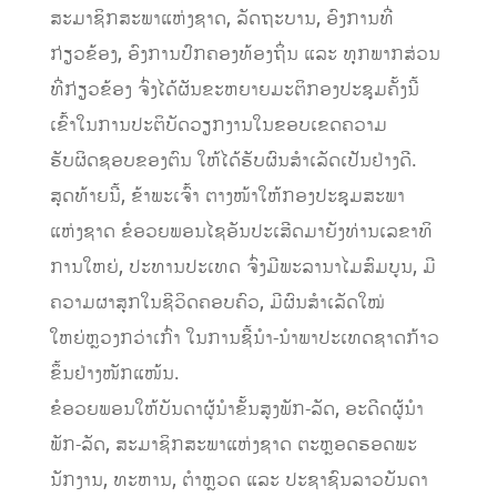
ສະມາຊິກສະພາແຫ່ງຊາດ, ລັດຖະບານ, ອົງການທີ່
ກ່ຽວຂ້ອງ, ອົງການປົກຄອງທ້ອງຖິ່ນ ແລະ ທຸກພາກສ່ວນ
ທີ່ກ່ຽວຂ້ອງ ຈົ່ງໄດ້ຜັນຂະຫຍາຍມະຕິກອງປະຊຸມຄັ້ງນີ້
ເຂົ້າໃນການປະຕິບັດວຽກງານໃນຂອບເຂດຄວາມ
ຮັບຜິດຊອບຂອງຕົນ ໃຫ້ໄດ້ຮັບຜົນສໍາເລັດເປັນຢ່າງດີ.
ສຸດທ້າຍນີ້, ຂ້າພະເຈົ້າ ຕາງໜ້າໃຫ້ກອງປະຊຸມສະພາ
ແຫ່ງຊາດ ຂໍອວຍພອນໄຊອັນປະເສີດມາຍັງທ່ານເລຂາທິ
ການໃຫຍ່, ປະທານປະເທດ ຈົ່ງມີພະລານາໄມສົມບູນ, ມີ
ຄວາມຜາສຸກໃນຊີວິດຄອບຄົວ, ມີຜົນສໍາເລັດໃໝ່
ໃຫຍ່ຫຼວງກວ່າເກົ່າ ໃນການຊີ້ນໍາ-ນໍາພາປະເທດຊາດກ້າວ
ຂຶ້ນຢ່າງໜັກແໜ້ນ.
ຂໍອວຍພອນໃຫ້ບັນດາຜູ້ນໍາຂັ້ນສູງພັກ-ລັດ, ອະດີດຜູ້ນໍາ
ພັກ-ລັດ, ສະມາຊິກສະພາແຫ່ງຊາດ ຕະຫຼອດຮອດພະ
ນັກງານ, ທະຫານ, ຕຳຫຼວດ ແລະ ປະຊາຊົນລາວບັນດາ