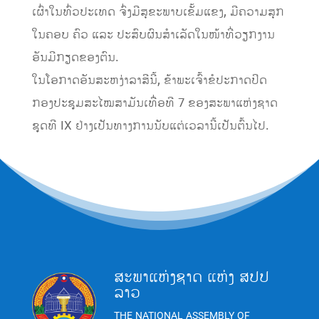
ເຜົ່າໃນທົ່ວປະເທດ ຈົ່ງມີສຸຂະພາບເຂັ້ມແຂງ, ມີຄວາມສຸກ
ໃນຄອບ ຄົວ ແລະ ປະສົບຜົນສໍາເລັດໃນໜ້າທີ່ວຽກງານ
ອັນມີກຽດຂອງຕົນ.
ໃນໂອກາດອັນສະຫງ່າລາສີນີ້, ຂ້າພະເຈົ້າຂໍປະກາດປິດ
ກອງປະຊຸມສະໄໝສາມັນເທື່ອທີ 7 ຂອງສະພາແຫ່ງຊາດ
ຊຸດທີ IX ຢ່າງເປັນທາງການນັບແຕ່ເວລານີ້ເປັນຕົ້ນໄປ.
ສະພາແຫ່ງຊາດ ແຫ່ງ ສປປ
ລາວ
THE NATIONAL ASSEMBLY OF