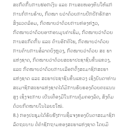
ສະກັດກັ້ນການຟອກເງິນ ແລະ ການສະໜອງທຶນໃຫ້ແກ່
ການກໍ່ການຮ້າຍ, ກົດໝາ ຍວ່າດ້ວຍການປົກປັກຮັກສາ
ສິ່ງແວດລ້ອມ, ກົດໝາຍວ່າດ້ວຍການທ່ອງທ່ຽວ,
ກົດໝາຍວ່າດ້ວຍອາກອນມູນຄ່າເພີ່ມ, ກົດໝາຍວ່າດ້ວຍ
ການສະກັດກັ້ນ ແລະ ຕ້ານອັກຄີໄພ, ກົດໝາຍວ່າດ້ວຍ
ການຕ້ານການສໍ້ລາດບັງຫຼວງ, ກົດໝາຍວ່າດ້ວຍ ສະ ພາ
ແຫ່ງຊາດ, ກົດໝາຍວ່າດ້ວຍສະພາປະຊາຊົນຂັ້ນແຂວງ,
ແລະ ກົດໝາຍວ່າດ້ວຍການເລືອກຕັ້ງສະມາຊິກສະພາ
ແຫ່ງຊາດ ແລະ ສະພາປະຊາຊົນຂັ້ນແຂວງ ເຊິ່ງບັນດາທ່ານ
ສະມາຊິກສະພາແຫ່ງຊາດໄດ້ມີການຮັບຮອງດ້ວຍຄະແນນ
ສູງ ເຊິ່ງຈະກາຍ ເປັນເຄື່ອງມືໃນການຄຸ້ມຄອງລັດ, ສັງຄົມ
ດ້ວຍກົດໝາຍໃນໄລຍະໃໝ່.
8.) ກອງປະຊຸມໄດ້ຮັບຟັງການຊີ້ແຈງຂອງບັນດາສະມາຊິກ
ລັດຖະບານ ຕໍ່ຄໍາຊັກຖາມຂອງສະພາແຫ່ງຊາດ ໂດຍມີ