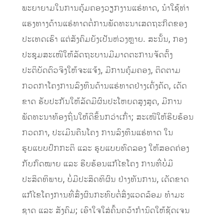
ພະຍາຍາມໃນການຄຸ້ມຄອງວຽກງານແຮ່ທາດ, ນໍາໃຊ້ທ່າ
ແຮງທາງດ້ານແຮ່ທາດຕໍ່ການພັດທະນາເສດຖະກິດຂອງ
ປະເທດເຮົາ ແຕ່ສັງຄົມຍັງເປັນຫ່ວງຫຼາຍ. ສະນັ້ນ, ກອງ
ປະຊຸມສະເໜີໃຫ້ລັດຖະບານມີມາດຕະການຈັດຕັ້ງ
ປະຕິບັດຕົວຈິງໃຫ້ຈະແຈ້ງ, ມີການຄຸ້ມຄອງ, ຕິດຕາມ
ກວດກາໂຄງການລົງທຶນດ້ານແຮ່ທາດຢ່າງເຄັ່ງຄັດ, ເດັດ
ຂາດ ຮັບປະກັນໃຫ້ລັດມີຜົນປະໂຫຍດສູງສຸດ, ມີການ
ພັດທະນາທ້ອງຖິ່ນໃຫ້ດີຂຶ້ນກວ່າເກົ່າ; ສະເໜີໃຫ້ຮີບຮ້ອນ
ກວດກາ, ປະເມີນຄືນໂຄງ ການລົງທຶນແຮ່ທາດ ໃນ
ຮູບແບບປົກກະຕິ ແລະ ຮູບແບບທົດລອງ ໃຫ້ສອດຄ່ອງ
ກັບກົດໝາຍ ແລະ ຮີບຮ້ອນແກ້ໄຂໂຄງ ການທີ່ບໍ່ມີ
ປະສິດທິພາບ, ບໍ່ມີປະສິດທິຜົນ ຢ່າງທັນການ, ເດັດຂາດ
ແກ້ໄຂໂຄງການທີ່ສົ່ງຜົນກະທົບຕໍ່ສິ່ງແວດລ້ອມ ທໍາມະ
ຊາດ ແລະ ສັງຄົມ; ເອົາໃຈໃສ່ຄົ້ນຄວ້າກຳນົດໃຫ້ຊັດເຈນ