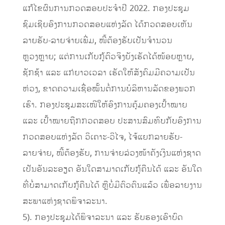
ແກ້ໄຂຜົນການກວດສອບປະຈໍາປີ 2022. ກອງປະຊຸມ
ຊົມເຊີຍອົງການກວດສອບແຫ່ງລັດ ໄດ້ກວດສອບເຫັນ
ລາຍຮັບ-ລາຍຈ່າຍເພີ່ມ, ໜີ້ຕ້ອງຮັບເປັນຈໍານວນ
ຫຼວງຫຼາຍ; ແຕ່ການເກັບກູ້ຕົວຈິງຍັງເຮັດໄດ້ໜ້ອຍຫຼາຍ,
ຊັກຊ້າ ແລະ ແກ່ຍາວເວລາ ເຮັດໃຫ້ສັງຄົມມີຄວາມເປັນ
ຫ່ວງ, ຂາດຄວາມເຊື່ອໝັ້ນຕໍ່ການບໍລິຫານລັດຂອງພວກ
ເຮົາ. ກອງປະຊຸມສະເໜີໃຫ້ອົງການຄຸ້ມຄອງເປົ້າໝາຍ
ແລະ ເປົ້າໝາຍຖືກກວດສອບ ປະສານສົມທົບກັບອົງການ
ກວດສອບແຫ່ງລັດ ວິເຄາະ-ວິໄຈ, ໄຈ້ແຍກລາຍຮັບ-
ລາຍຈ່າຍ, ໜີ້ຕ້ອງຮັບ, ການຈ່າຍລ່ວງໜ້າຄັງເງິນແຫ່ງຊາດ
ເປັນອັນລະອຽດ ອັນໃດສາມາດເກັບກູ້ຄືນໄດ້ ແລະ ອັນໃດ
ທີ່ບໍ່ສາມາດເກັບກູ້ຄືນໄດ້ ຫຼືບໍ່ມີຕົວຕົນແລ້ວ ເພື່ອລາຍງານ
ສະພາແຫ່ງຊາດພິຈາລະນາ.
5). ກອງປະຊຸມໄດ້ພິຈາລະນາ ແລະ ຮັບຮອງເອົາບົດ