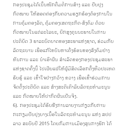
ກອງປະຊຸມໄດ້ເນັ້ນໜັກຕື່ມຕໍ່ການສ້າງ ແລະ ປັບປຸງ
ກົດໝາຍ ໃຫ້ສອດຄ່ອງກັບຄວາມຮຽກຮ້ອງຕ້ອງການໃນ
ການຄຸ້ມຄອງລັດ, ຄຸ້ມຄອງເສດຖະກິດ-ສັງຄົມ ດ້ວຍ
ກົດໝາຍໃນແຕ່ລະໄລຍະ, ຍົກສູງຄຸນນະພາບໃນການ
ປະຕິບັດ 3 ພາລະບົດບາດຂອງສະພາແຫ່ງຊາດ, ຮ່ວມກັບ
ລັດຖະບານ ເພື່ອແກ້ໄຂບັນຫາເຄັ່ງຮ້ອນຂອງສັງຄົມຢ່າງ
ທັນການ ແລະ ນໍາເອົາຜົນ ສຳເລັດຂອງກອງປະຊຸມສະພາ
ແຫ່ງຊາດຄັ້ງນີ້ ໄປເຜີຍແຜ່ໃຫ້ຜູ້ມີສິດເລືອກຕັ້ງທົ່ວປະເທດ
ຮັບຮູ້ ແລະ ເຂົ້າໃຈຢ່າງກວ້າງ ຂວາງ ເພື່ອເຂົ້າຮ່ວມການ
ຈັດຕັ້ງປະຕິບັດ ແລະ ສ້າງສະຕິເຄົາລົບລັດຖະທໍາມະນູນ
ແລະ ກົດໝາຍໃຫ້ປາກົດຜົນເປັນຈິງ.
6). ກອງປະຊຸມໄດ້ຮັບຟັງການລາຍງານກ່ຽວກັບການ
ກະກຽມປັບປຸງບາງເນື້ອໃນລັດຖະທໍາມະນູນ ແຫ່ງ ສປປ
ລາວ ສະບັບປີ 2015 ໂດຍກົມການເມືອງສູນກາງພັກ ໄດ້