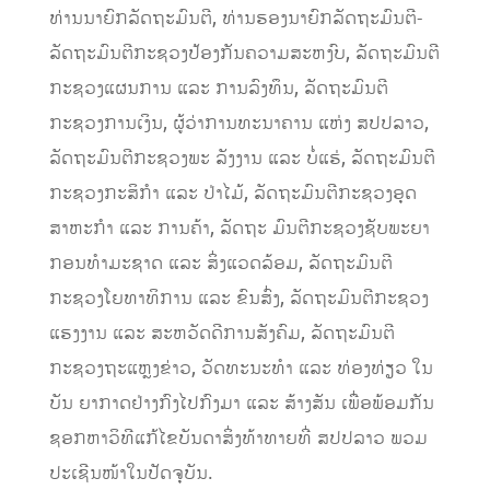
ທ່ານນາຍົກລັດຖະມົນຕີ, ທ່ານຮອງນາຍົກລັດຖະມົນຕີ-
ລັດຖະມົນຕີກະຊວງປ້ອງກັນຄວາມສະຫງົບ, ລັດຖະມົນຕີ
ກະຊວງແຜນການ ແລະ ການລົງທຶນ, ລັດຖະມົນຕີ
ກະຊວງການເງິນ, ຜູ້ວ່າການທະນາຄານ ແຫ່ງ ສປປລາວ,
ລັດຖະມົນຕີກະຊວງພະ ລັງງານ ແລະ ບໍ່ແຮ່, ລັດຖະມົນຕີ
ກະຊວງກະສິກໍາ ແລະ ປ່າໄມ້, ລັດຖະມົນຕີກະຊວງອຸດ
ສາຫະກໍາ ແລະ ການຄ້າ, ລັດຖະ ມົນຕີກະຊວງຊັບພະຍາ
ກອນທໍາມະຊາດ ແລະ ສິ່ງແວດລ້ອມ, ລັດຖະມົນຕີ
ກະຊວງໂຍທາທິການ ແລະ ຂົນສົ່ງ, ລັດຖະມົນຕີກະຊວງ
ແຮງງານ ແລະ ສະຫວັດດີການສັງຄົມ, ລັດຖະມົນຕີ
ກະຊວງຖະແຫຼງຂ່າວ, ວັດທະນະທໍາ ແລະ ທ່ອງທ່ຽວ ໃນ
ບັນ ຍາກາດຢ່າງກົງໄປກົງມາ ແລະ ສ້າງສັນ ເພື່ອພ້ອມກັນ
ຊອກຫາວິທີແກ້ໄຂບັນດາສິ່ງທ້າທາຍທີ່ ສປປລາວ ພວມ
ປະເຊີນໜ້າໃນປັດຈຸບັນ.