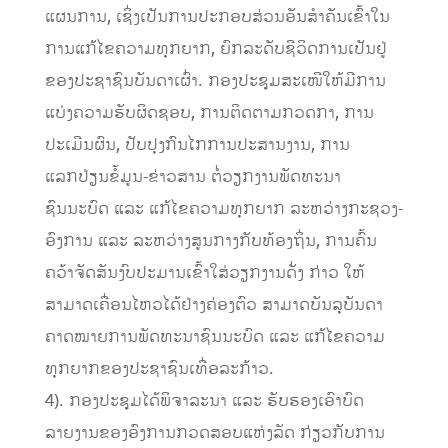
ແຜນການ, ເຊິ່ງເປັນການປະກອບສ່ວນອັນສໍາຄັນເຂົ້າໃນ
ການແກ້ໄຂຄວາມທຸກຍາກ, ຍົກລະດັບຊີວິດການເປັນຢູ່
ຂອງປະຊາຊົນບັນດາເຜົ່າ. ກອງປະຊຸມສະເໜີໃຫ້ມີການ
ແບ່ງຄວາມຮັບຜິດຊອບ, ການຕິດຕາມກວດກາ, ການ
ປະເມີນຜົນ, ປັບປຸງກົນໄກການປະສານງານ, ການ
ແລກປ່ຽນຂໍ້ມູນ-ຂ່າວສານ ຕໍ່ວຽກງານພັດທະນາ
ຊົນນະບົດ ແລະ ແກ້ໄຂຄວາມທຸກຍາກ ລະຫວ່າງກະຊວງ-
ອົງການ ແລະ ລະຫວ່າງສູນກາງກັບທ້ອງຖິ່ນ, ການຄົ້ນ
ຄວ້າຈັດສັນງົບປະມານເຂົ້າໃສ່ວຽກງານດັ່ງ ກ່າວ ໃຫ້
ສາມາດເຄື່ອນໄຫວໄດ້ຢ່າງຄ່ອງຕົວ ສາມາດບັນລຸບັນດາ
ຄາດໝາຍການພັດທະນາຊົນນະບົດ ແລະ ແກ້ໄຂຄວາມ
ທຸກຍາກຂອງປະຊາຊົນເທື່ອລະກ້າວ.
4). ກອງປະຊຸມໄດ້ພິຈາລະນາ ແລະ ຮັບຮອງເອົາບົດ
ລາຍງານຂອງອົງການກວດສອບແຫ່ງລັດ ກ່ຽວກັບການ