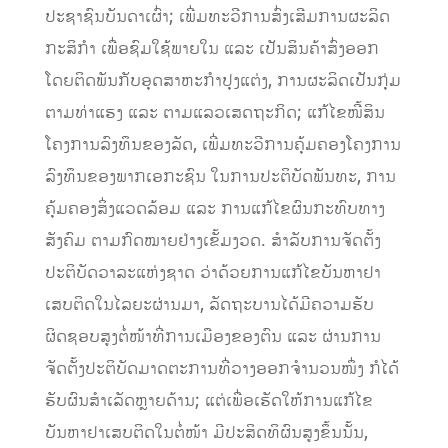
ປະຊາຊົນບັນດາເຜົ່າ; ເພີ່ມທະວີການສົ່ງເສີມການຜະລິດ
ກະສິກໍາ ເພື່ອຊົມໃຊ້ພາຍໃນ ແລະ ເປັນສິນຄ້າສົ່ງອອກ
ໂດຍຕິດພັນກັບອຸດສາຫະກໍາປຸງແຕ່ງ, ການຜະລິດເປັນກຸ່ມ
ຕາມທ່າແຮງ ແລະ ຕາມແລວເສດຖະກິດ; ແກ້ໄຂໜີ້ສິນ
ໂຄງການລົງທຶນຂອງລັດ, ເພີ່ມທະວີການຄຸ້ມຄອງໂຄງການ
ລົງທຶນຂອງພາກເອກະຊົນ ໃນການປະຕິບັດພັນທະ, ການ
ຄຸ້ມຄອງສິ່ງແວດລ້ອມ ແລະ ການແກ້ໄຂຜົນກະທົບທາງ
ສັງຄົມ ຕາມກົດໝາຍຢ່າງເຂັ້ມງວດ. ສໍາລັບການຈັດຕັ້ງ
ປະຕິບັດວາລະແຫ່ງຊາດ ວ່າດ້ວຍການແກ້ໄຂບັນຫາຢາ
ເສບຕິດໃນໄລຍະຜ່ານມາ, ລັດຖະບານໄດ້ມີຄວາມຮັບ
ຜິດຊອບສູງຕໍ່ໜ້າທີ່ການເມືອງຂອງຕົນ ແລະ ຜ່ານການ
ຈັດຕັ້ງປະຕິບັດມາດຕະການທີ່ວາງອອກຈໍານວນໜຶ່ງ ກໍໄດ້
ຮັບຜົນສໍາເລັດຫຼາຍດ້ານ; ແຕ່ເພື່ອເຮັດໃຫ້ການແກ້ໄຂ
ບັນຫາຢາເສບຕິດໃນຕໍ່ໜ້າ ມີປະສິດທິຜົນສູງຂຶ້ນນັ້ນ,