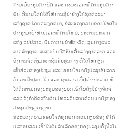
ການເມືອງສູນກາງພັກ ແລະ ຄະນະເລຂາທິການສູນກາງ
ພັກ ທີ່ຍາມໃດກໍໄດ້ໃຫ້ການຊີ້ນໍາຢ່າງໃກ້ຊິດຕໍ່ສະພາ
ແຫ່ງຊາດ ໂດຍຕະຫຼອດມາ, ຂໍສະແດງຄວາມຂອບໃຈເປັນ
ຢ່າງສູງມາຍັງທ່ານເລຂາທິການໃຫຍ່, ປະທານປະເທດ
ແຫ່ງ ສປປລາວ, ບັນດາການນໍາພັກ-ລັດ, ສູນກາງແນວ
ລາວສ້າງຊາດ, ສະຫະພັນນັກຮົບເກົ່າແຫ່ງຊາດລາວ ແລະ
ອົງການຈັດຕັ້ງມະຫາຊົນຂັ້ນສູນກາງ ທີ່ໄດ້ໃຫ້ກຽດ
ເຂົ້າຮ່ວມກອງປະຊຸມ ແລະ ຂອບໃຈມາຍັງປະຊາຊົນລາວ
ບັນດາເຜົ່າຢູ່ພາຍໃນ ແລະ ຊາວລາວ ທີ່ຢູ່ຕ່າງປະເທດ ທີ່
ໄດ້ຕິດຕາມກອງປະຊຸມຂອງພວກເຮົາໃນຄັ້ງນີ້ຢ່າງຈົດຈໍ່
ແລະ ສົ່ງຄໍາຄິດເຫັນຜ່ານໂທລະສັບສາຍດ່ວນ ມາຍັງກອງ
ປະຊຸມຢ່າງຫຼວງຫຼາຍ.
ຂໍສະແດງຄວາມຂອບໃຈຕໍ່ທຸກພາກສ່ວນກ່ຽວຂ້ອງ ທີ່ໄດ້
ປະກອບສ່ວນເຂົ້າໃນຜົນສໍາເລັດຂອງກອງປະຊຸມຄັ້ງນີ້ເປັນ