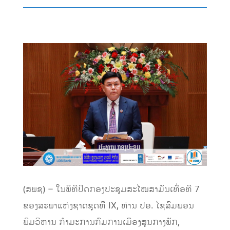
(ສພຊ) – ໃນພິທີປິດກອງປະຊຸມສະໄໝສາມັນເທື່ອທີ 7
ຂອງສະພາແຫ່ງຊາດຊຸດທີ IX, ທ່ານ ປອ. ໄຊສົມພອນ
ພົມວິຫານ ກຳມະການກົມການເມືອງສູນກາງພັກ,