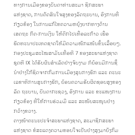
ທາງການເມືອງຂອງບັນດາທ່ານສະມາ ຊິກສະພາ
ແຫ່ງຊາດ, ການຕັດສິນໃຈສູງຂອງລັດຖະບານ, ອົງການທີ່
ກ່ຽວຂ້ອງ ໃນການແກ້ໄຂຄວາມຫຍຸ້ງຍາກທາງດ້ານ
ເສດຖະ ກິດ-ການເງິນ ໃຫ້ຕົກໄປເທື່ອລະກ້າວ ເພື່ອ
ພັດທະນາປະເທດຊາດໃຫ້ມີຄວາມໜັກແໜ້ນຂຶ້ນເລື້ອຍໆ.
ກອງປະຊຸມສະໄໝສາມັນເທື່ອທີ 7 ຂອງສະພາແຫ່ງຊາດ
ຊຸດທີ IX ໄດ້ຮັບຜົນສໍາເລັດຢ່າງຈົບງາມ ກໍຍ້ອນມີການຊີ້
ນໍາຢ່າງໃກ້ຊິດຈາກກົມການເມືອງສູນກາງພັກ ແລະ ຄະນະ
ເລຂາທິການສູນກາງພັກ, ຍ້ອນຄວາມຮັບຜິດຊອບສູງຂອງ
ລັດ ຖະບານ, ບັນດາກະຊວງ, ອົງການ ແລະ ຂະແໜງການ
ກ່ຽວຂ້ອງ ທີ່ໃຫ້ການຮ່ວມມື ແລະ ສະໜັບສະໜູນຢ່າງ
ກວ້າງຂວາງ.
ຕາງໜ້າຄະນະປະຈໍາສະພາແຫ່ງຊາດ, ສະມາຊິກສະພາ
ແຫ່ງຊາດ ຂໍສະແດງຄວາມຂອບໃຈເປັນຢ່າງສູງມາຍັງກົມ