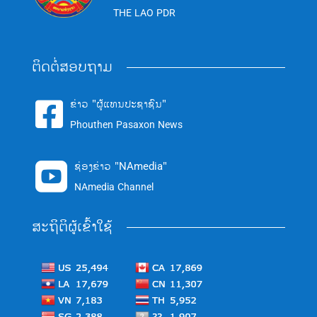
THE LAO PDR
ຕິດຕໍ່ສອບຖາມ
ຂ່າວ "ຜູ້ແທນປະຊາຊົນ"

Phouthen Pasaxon News
ຊ່ອງຂ່າວ "NAmedia"

NAmedia Channel
ສະຖິຕິຜູ້ເຂົ້າໃຊ້