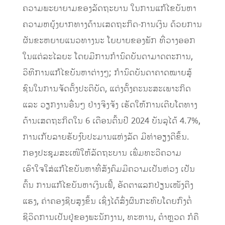
ຄວາມພະຍາຍາມຂອງລັດຖະບານ ໃນການແກ້ໄຂບັນຫາ
ຄວາມຫຍຸ້ງຍາກທາງດ້ານເສດຖະກິດ-ການເງິນ ດ້ວຍການ
ຜັນຂະຫຍາຍແນວທາງນະ ໂຍບາຍຂອງພັກ ທີ່ວາງອອກ
ໃນແຕ່ລະໄລຍະ ໂດຍມີການກໍານົດບັນດາມາດຕະການ,
ວິທີການແກ້ໄຂບັນຫາຕ່າງໆ; ກໍານົດບັນດາຄາດໝາຍສູ້
ຊົນໃນການຈັດຕັ້ງປະຕິບັດ, ແຕ່ງຕັ້ງຄະນະສະເພາະກິດ
ແລະ ວຽກງານອື່ນໆ ຢ່າງຈິງຈັງ ເຮັດໃຫ້ການເຕີບໂຕທາງ
ດ້ານເສດຖະກິດໃນ 6 ເດືອນຕົ້ນປີ 2024 ບັນລຸໄດ້ 4.7%,
ການເກັບລາຍຮັບງົບປະມານແຫ່ງລັດ ມີທ່າອຽງດີຂຶ້ນ.
ກອງປະຊຸມສະເໜີໃຫ້ລັດຖະບານ ເພີ່ມທະວີຄວາມ
ເອົາໃຈໃສ່ແກ້ໄຂບັນຫາທີ່ສັງຄົມມີຄວາມເປັນຫ່ວງ ເປັນ
ຕົ້ນ ການແກ້ໄຂບັນຫາເງິນເຟີ້, ອັດຕາແລກປ່ຽນເໜັງຕີງ
ແຮງ, ຄ່າຄອງຊີບສູງຂຶ້ນ ເຊິ່ງໄດ້ສົ່ງຜົນກະທົບໂດຍກົງຕໍ່
ຊີວິດການເປັນຢູ່ຂອງພະນັກງານ, ທະຫານ, ຕໍາຫຼວດ ກໍຄື