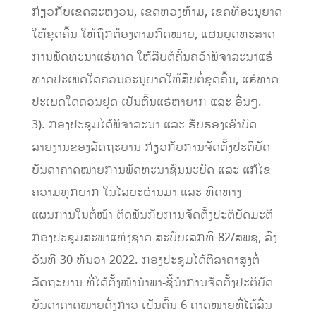
ກ່ຽວກັບເຂດສະຫງວນ, ເຂດຫວງຫ້າມ, ເຂດທີ່ອະນຸຍາດ
ໃຫ້ຂຸດຄົ້ນ ໃຫ້ຖືກຕ້ອງຕາມກົດໝາຍ, ແຜນຍຸດທະສາດ
ການພັດທະນາແຮ່ທາດ ໃຫ້ສືບຕໍ່ຄົ້ນຄວ້າພິຈາລະນາແຮ່
ທາດປະເພດໃດຄວນອະນຸຍາດໃຫ້ສືບຕໍ່ຂຸດຄົ້ນ, ແຮ່ທາດ
ປະເພດໃດຄວນຢຸດ ເປັນຕົ້ນແຮ່ຫາຍາກ ແລະ ອື່ນໆ.
3). ກອງປະຊຸມໄດ້ພິຈາລະນາ ແລະ ຮັບຮອງເອົາບົດ
ລາຍງານຂອງລັດຖະບານ ກ່ຽວກັບການຈັດຕັ້ງປະຕິບັດ
ບັນດາຄາດໝາຍການພັດທະນາຊົນນະບົດ ແລະ ແກ້ໄຂ
ຄວາມທຸກຍາກ ໃນໄລຍະຜ່ານມາ ແລະ ທິດທາງ
ແຜນການໃນຕໍ່ໜ້າ ຕິດພັນກັບການຈັດຕັ້ງປະຕິບັດມະຕິ
ກອງປະຊຸມສະພາແຫ່ງຊາດ ສະບັບເລກທີ 82/ສພຊ, ລົງ
ວັນທີ 30 ທັນວາ 2022. ກອງປະຊຸມໄດ້ຕີລາຄາສູງຕໍ່
ລັດຖະບານ ທີ່ໄດ້ຕັ້ງໜ້ານໍາພາ-ຊີ້ນໍາການຈັດຕັ້ງປະຕິບັດ
ບັນດາຄາດໝາຍດັ່ງກ່າວ ເປັນຕົ້ນ 6 ຄາດໝາຍທີ່ໄດ້ລື່ນ