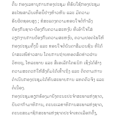
ຕົ້ນ ກອງເລຂານຸການກອງປະຊຸມ ທີ່ຮັບໃຊ້ກອງປະຊຸມ
ສະໄໝສາມັນເທື່ອນີ້ຢ່າງຫ້າວຫັນ ແລະ ມີຄວາມ
ຮັບຜິດຊອບສູງ ; ຂໍສະແດງຄວາມຂອບໃຈຕໍ່ກໍາລັງ
ປ້ອງກັນຊາດ-ປ້ອງກັນຄວາມສະຫງົບ ທີ່ເອົາໃຈໃສ່
ວຽກງານການປ້ອງກັນຄວາມສະຫງົບ, ຄວາມປອດໄພໃຫ້
ກອງປະຊຸມຄັ້ງນີ້ ແລະ ຂອບໃຈຕໍ່ບັນດາສື່ມວນຊົນ ທີ່ໄດ້
ນໍາສະເໜີຂ່າວສານ ໂດຍການຖ່າຍທອດສົດຂ່າວຜ່ານ
ວິທະຍຸ, ໂທລະພາບ ແລະ ສື່ເອເລັກໂຕຣນິກ ເຊິ່ງໄດ້ສ້າງ
ຄວາມສະດວກໃຫ້ສັງຄົມໄດ້ເຂົ້າເຖິງ ແລະ ຕິດຕາມການ
ດໍາເນີນກອງປະຊຸມໄດ້ທັນສະພາບການ ແທດຕົວຈິງ ແລະ
ຕໍ່ເນື່ອງ.
ກອງປະຊຸມຮຽກຮ້ອງມາຍັງຄະນະປະຈໍາສະພາແຫ່ງຊາດ,
ບັນດາກໍາມາທິການ, ຄະນະເລຂາທິການສະພາແຫ່ງຊາດ,
ຄະນະສະມາຊິກສະພາແຫ່ງຊາດປະຈໍາເຂດເລືອກຕັ້ງ,