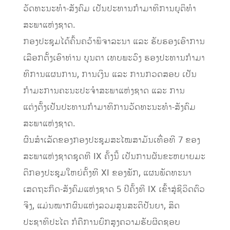
ວັດທະນະທຳ-ສັງຄົມ ເປັນປະທານກຳມາທິການຍຸຕິທໍາ
ສະພາແຫ່ງຊາດ.
ກອງປະຊຸມໄດ້ຄົ້ນຄວ້າພິຈາລະນາ ແລະ ຮັບຮອງເອົາການ
ເລືອກຕັ້ງເອົາທ່ານ ບຸນຕາ ເທບພະວົງ ຮອງປະທານກໍາມາ
ທິການແຜນການ, ການເງິນ ແລະ ການກວດສອບ ເປັນ
ກຳມະການຄະນະປະຈຳສະພາແຫ່ງຊາດ ແລະ ການ
ແຕ່ງຕັ້ງເປັນປະທານກຳມາທິການວັດທະນະທໍາ-ສັງຄົມ
ສະພາແຫ່ງຊາດ.
ຜົນສໍາເລັດຂອງກອງປະຊຸມສະໄໝສາມັນເທື່ອທີ 7 ຂອງ
ສະພາແຫ່ງຊາດຊຸດທີ IX ຄັ້ງນີ້ ເປັນການຜັນຂະຫຍາຍມະ
ຕິກອງປະຊຸມໃຫຍ່ຄັ້ງທີ XI ຂອງພັກ, ແຜນພັດທະນາ
ເສດຖະກິດ-ສັງຄົມແຫ່ງຊາດ 5 ປີຄັ້ງທີ IX ເຂົ້າສູ່ຊີວິດຕົວ
ຈິງ, ແມ່ນໝາກຜົນແຫ່ງລວມສູນສະຕິປັນຍາ, ສິດ
ປະຊາທິປະໄຕ ກໍຄືການຍົກສູງຄວາມຮັບຜິດຊອບ