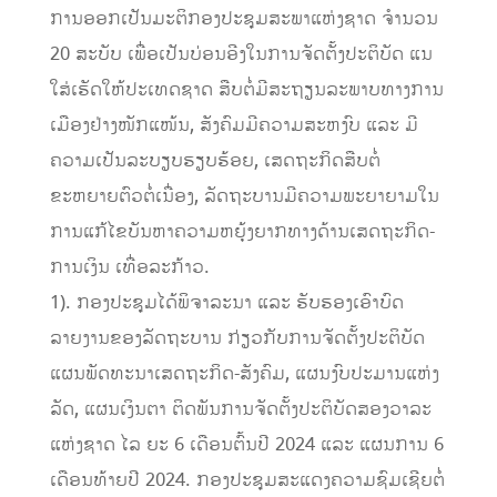
ການອອກເປັນມະຕິກອງປະຊຸມສະພາແຫ່ງຊາດ ຈໍານວນ
20 ສະບັບ ເພື່ອເປັນບ່ອນອີງໃນການຈັດຕັ້ງປະຕິບັດ ແນ
ໃສ່ເຮັດໃຫ້ປະເທດຊາດ ສືບຕໍ່ມີສະຖຽນລະພາບທາງການ
ເມືອງຢ່າງໜັກແໜ້ນ, ສັງຄົມມີຄວາມສະຫງົບ ແລະ ມີ
ຄວາມເປັນລະບຽບຮຽບຮ້ອຍ, ເສດຖະກິດສືບຕໍ່
ຂະຫຍາຍຕົວຕໍ່ເນື່ອງ, ລັດຖະບານມີຄວາມພະຍາຍາມໃນ
ການແກ້ໄຂບັນຫາຄວາມຫຍຸ້ງຍາກທາງດ້ານເສດຖະກິດ-
ການເງິນ ເທື່ອລະກ້າວ.
1). ກອງປະຊຸມໄດ້ພິຈາລະນາ ແລະ ຮັບຮອງເອົາບົດ
ລາຍງານຂອງລັດຖະບານ ກ່ຽວກັບການຈັດຕັ້ງປະຕິບັດ
ແຜນພັດທະນາເສດຖະກິດ-ສັງຄົມ, ແຜນງົບປະມານແຫ່ງ
ລັດ, ແຜນເງິນຕາ ຕິດພັນການຈັດຕັ້ງປະຕິບັດສອງວາລະ
ແຫ່ງຊາດ ໄລ ຍະ 6 ເດືອນຕົ້ນປີ 2024 ແລະ ແຜນການ 6
ເດືອນທ້າຍປີ 2024. ກອງປະຊຸມສະແດງຄວາມຊົມເຊີຍຕໍ່