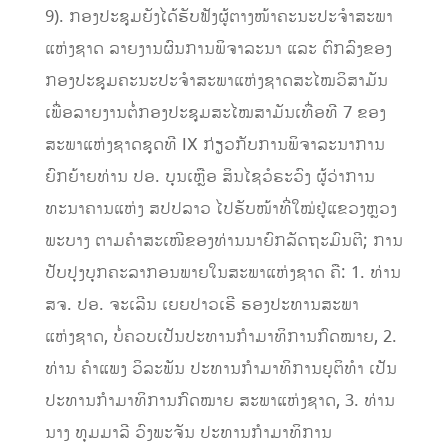
9). ກອງປະຊຸມຍັງໄດ້ຮັບຟັງຜູ້ຕາງໜ້າຄະນະປະຈໍາສະພາ
ແຫ່ງຊາດ ລາຍງານຜົນການພິຈາລະນາ ແລະ ຕົກລົງຂອງ
ກອງປະຊຸມຄະນະປະຈໍາສະພາແຫ່ງຊາດສະໄໝວິສາມັນ
ເພື່ອລາຍງານຕໍ່ກອງປະຊຸມສະໄໝສາມັນເທື່ອທີ 7 ຂອງ
ສະພາແຫ່ງຊາດຊຸດທີ IX ກ່ຽວກັບການພິຈາລະນາການ
ຍົກຍ້າຍທ່ານ ປອ. ບຸນເຫຼືອ ສິນໄຊວໍຣະວົງ ຜູ້ວ່າການ
ທະນາຄານແຫ່ງ ສປປລາວ ໄປຮັບໜ້າທີ່ໃໝ່ຢູ່ແຂວງຫຼວງ
ພະບາງ ຕາມຄຳສະເໜີຂອງທ່ານນາຍົກລັດຖະມົນຕີ; ການ
ປັບປຸງບຸກຄະລາກອນພາຍໃນສະພາແຫ່ງຊາດ ຄື: 1. ທ່ານ
ສຈ. ປອ. ຈະເລີນ ເຍຍປາວເຮີ ຮອງປະທານສະພາ
ແຫ່ງຊາດ, ບໍ່ຄວບເປັນປະທານກໍາມາທິການກົດໝາຍ, 2.
ທ່ານ ຄໍາແພງ ວິລະພັນ ປະທານກໍາມາທິການຍຸຕິທໍາ ເປັນ
ປະທານກໍາມາທິການກົດໝາຍ ສະພາແຫ່ງຊາດ, 3. ທ່ານ
ນາງ ທຸມມາລີ ວົງພະຈັນ ປະທານກໍາມາທິການ