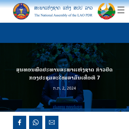
ສູນທອນພົດປະທານສະພາແຫ່ງຊາດ ກ່າວປິດ
ກອງປະຊຸມສະໄໝສາມັນເທື່ອທີ 7
ກ.ກ. 2, 2024