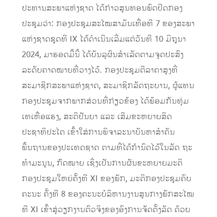
ປະທານສະພາແຫ່ງຊາດ ໄດ້ກ່າວສູນທອນພົດປິດກອງ
ປະຊຸມວ່າ: ກອງປະຊຸມສະໄໝສາມັນເທື່ອທີ 7 ຂອງສະພາ
ແຫ່ງຊາດຊຸດທີ IX ໄດ້ດໍາເນີນເລີ່ມແຕ່ວັນທີ 10 ມິຖຸນາ
2024, ມາຮອດມື້ນີ້ ໄດ້ບັນລຸຜົນສໍາເລັດຕາມຈຸດປະສົງ
ລະດັບຄາດໝາຍທີ່ວາງໄວ້. ກອງປະຊຸມຕີລາຄາສູງທີ່
ສະມາຊິກສະພາແຫ່ງຊາດ, ສະມາຊິກລັດຖະບານ, ຜູ້ແທນ
ກອງປະຊຸມຈາກພາກສ່ວນທີ່ກ່ຽວຂ້ອງ ໄດ້ພ້ອມກັນທຸ່ມ
ເທເຫື່ອແຮງ, ສະຕິປັນຍາ ແລະ ເສີມຂະຫຍາຍສິດ
ປະຊາທິປະໄຕ ເຂົ້າໃສ່ການພິຈາລະນາບັນຫາສໍາຄັນ
ພື້ນຖານຂອງປະເທດຊາດ ຕາມທີ່ໄດ້ກໍານົດໄວ້ໃນລັດ ຖະ
ທໍາມະນູນ, ກົດໝາຍ ເຊິ່ງເປັນການຜັນຂະຫຍາຍມະຕິ
ກອງປະຊຸມໃຫຍ່ຄັ້ງທີ XI ຂອງພັກ, ມະຕິກອງປະຊຸມຄົບ
ຄະນະ ຄັ້ງທີ 8 ຂອງຄະນະບໍລິຫານງານສູນກາງພັກສະໄໝ
ທີ XI ເຂົ້າສູ່ວຽກງານຕົວຈິງຂອງອົງການຈັດຕັ້ງລັດ ດ້ວຍ