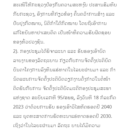
ສະເໜີໃຫ້ກະຊວງປ້ອງກັນຄວາມສະຫງົບ ປະສານສົມທົບ
ກັບກະຊວງ, ອົງການທີ່ກ່ຽວຂ້ອງ ຄົ້ນຄວ້າການສ້າງ ແລະ
ປັບປຸງກົດໝາຍ, ນິຕິກໍາໃຕ້ກົດໝາຍ ໂດຍຖືເອົາການ
ແກ້ໄຂບັນຫາຢາເສບຕິດ ເປັນໜ້າທີ່ຄວາມຮັບຜິດຊອບ
ຂອງທົ່ວປວງຊົນ.
2). ກອງປະຊຸມໄດ້ພິຈາລະນາ ແລະ ຮັບຮອງເອົາບົດ
ລາຍງານຂອງລັດຖະບານ ກ່ຽວກັບການຈັດຕັ້ງປະຕິບັດ
ບັນດາໂຄງການລົງທຶນແຮ່ທາດໃນໄລຍະຜ່ານມາ ແລະ ກໍາ
ນົດແຜນການຈັດຕັ້ງປະຕິບັດວຽກງານດັ່ງກ່າວໃນຕໍ່ໜ້າ
ຕິດພັນກັບການ ຈັດຕັ້ງປະຕິບັດມະຕິກອງປະຊຸມສະພາ
ແຫ່ງຊາດ ສະບັບເລກທີ 95/ສພຊ, ລົງວັນທີ 18 ກໍລະກົດ
2023 ວ່າດ້ວຍການຮັບ ຮອງເອົາວິໄສທັດຮອດປີ 2040
ແລະ ຍຸດທະສາດການພັດທະນາແຮ່ທາດຮອດປີ 2030.
ເຖິງວ່າໃນໄລຍະຜ່ານມາ ລັດຖະ ບານໄດ້ມີຄວາມ