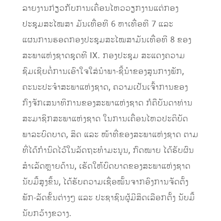
ລາຍງານກ່ຽວກັບການເຄື່ອນໄຫວວຽກງານແຕ່ກອງ
ປະຊຸມສະໄໝສາ ມັນເທື່ອທີ 6 ຫາເທື່ອທີ 7 ແລະ
ແຜນການຮອດກອງປະຊຸມສະໄໝສາມັນເທື່ອທີ 8 ຂອງ
ສະພາແຫ່ງຊາດຊຸດທີ IX. ກອງປະຊຸມ ສະແດງຄວາມ
ຊົມເຊີຍຕໍ່ການເອົາໃຈໃສ່ນໍາພາ-ຊີ້ນໍາຂອງສູນກາງພັກ,
ຄະນະປະຈໍາສະພາແຫ່ງຊາດ, ຄວາມເປັນເຈົ້າການຂອງ
ກົງຈັກເສນາທິການຂອງສະພາແຫ່ງຊາດ ກໍຄືບັນດາທ່ານ
ສະມາຊິກສະພາແຫ່ງຊາດ ໃນການເຄື່ອນໄຫວປະຕິບັດ
ພາລະບົດບາດ, ສິດ ແລະ ໜ້າທີ່ຂອງສະພາແຫ່ງຊາດ ຕາມ
ທີ່ໄດ້ກໍານົດໄວ້ໃນລັດຖະທໍາມະນູນ, ກົດໝາຍ ໄດ້ຮັບຜົນ
ສໍາເລັດຫຼາຍດ້ານ, ເຮັດໃຫ້ບົດບາດຂອງສະພາແຫ່ງຊາດ
ນັບມື້ສູງຂຶ້ນ, ໄດ້ຮັບຄວາມເຊື່ອໝັ້ນຈາກອົງການຈັດຕັ້ງ
ພັກ-ລັດຂັ້ນຕ່າງໆ ແລະ ປະຊາຊົນຜູ້ມີສິດເລືອກຕັ້ງ ນັບມື້
ນັບກວ້າງຂວາງ.