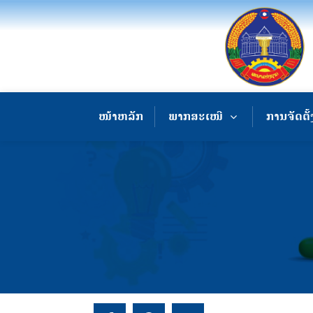
ໜ້າຫລັກ
ພາກສະເໜີ
ການຈັດຕັ້