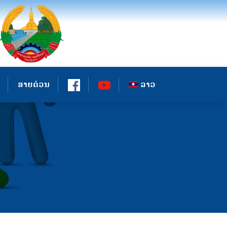
ສາຍດ່ວນ
ລາວ