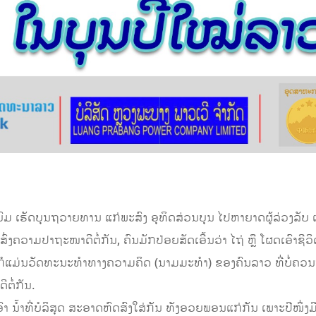
ຍົມ ເຮັດບຸນຖວາຍທານ ແກ່ພະສົງ ອຸທິດສ່ວນບຸນ ໄປຫາຍາດຜູ້ລ່ວງລັບ 
ົ່ງຄວາມປາຖະໜາດີຕໍ່ກັນ, ຄົນມັກປ່ອຍສັດເອີ້ນວ່າ ໄຖ່ ຫຼື ໂຜດເອົາຊີ
ກໍແມ່ນວັດທະນະທຳທາງຄວາມຄິດ (ນາມມະທຳ) ຂອງຄົນລາວ ທີ່ບໍ່ຄວນຖືເບ
ຕໍ່ກັນ.
າ ນໍ້າທີ່ບໍລິສຸດ ສະອາດຫົດສົງໃສ່ກັນ ທັງອວຍພອນແກ່ກັນ ເພາະປີໜຶ່ງມີ