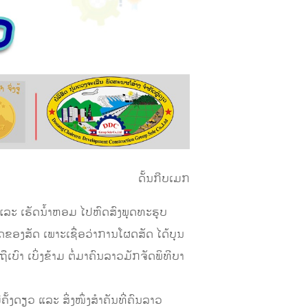
ດັ້ນກີບເມກ
ແລະ ເຮັດນໍ້າຫອມ ໄປຫົດສົງພຸດທະຮູບ
ວິດຂອງສັດ ເພາະເຊື່ອວ່າການໂຜດສັດ ໄດ້ບຸນ
ົາ ເບິ່ງຂ້າມ ຕໍ່ມາຄົນລາວມັກຈັດພິທີບາ
ຄັ້ງດຽວ ແລະ ສິ່ງໜຶ່ງສຳຄັນທີ່ຄົນລາວ