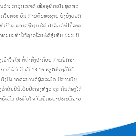
ວ່າ: ວາລຸກະເຈດີ ເພື່ອອຸທິດເປັນພຸດທະ
ຈະເກີດໃນສະຫວັນ ການຕົບພະຊາຍ ຍັງບົ່ງບອກ
້ເປັນພະທາດງົດງາມໄດ້ ຢ່າລືມວ່າປີນີ້ລາວ
ັດທະນະທຳໃຫ້ຊາວໂລກໄດ້ຮູ້ເຫັນ ປະເພນີ
ົາໃຈໃສ່ ຕໍ່ຄຳສັ່ງວ່າດ້ວຍ ການຮັກສາ
ນປີໃໝ່ ວັນທີ 13-16 ຮຽກຮ້ອງບໍ່ໃຫ້
ສັ່ງ ຍັງມີມາດຕະການຕໍ່ຜູ້ລະເມີດ ມີການປັບ
ສຳຄັນປີນີ້ເປັນປີທ່ອງທ່ຽວ ທຸກຄົນຕ້ອງໄດ້
ົາຮູ້ເຫັນ-ປະທັບໃຈ ໃນຮີດຮອງປະເພນີລາວ