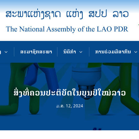
ງ
ສະມາຊິກສະພາ
ນິຕິກຳ
ການຮ່ວມມືສາກົນ
ສິ່ງທີ່ຄວນປະຕິບັດໃນບຸນປີໃໝ່ລາວ
ມ.ສ. 12, 2024