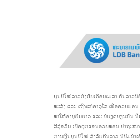
ບຸນປີໃໝ່ລາວກົງກັບເດືອນເມສາ ຄົນລາວນິ
ພະສົງ ແລະ ເຖົ້າແກ່ອາວຸໂສ ເພື່ອອວຍພອນ ສ
ພາໃຫ້ອາຍຸຍືນຍາວ ແລະ ບໍ່ບຽດບຽນກັນ ນີ້
ສີສູ່ຂວັນ ເພື່ອຜູກແຂນອວຍພອນ ປາຖະໜາດີ
ການຫຼີ້ນບຸນປີໃໝ່ ສຳລັບຄົນລາວ ນິຍົມນຳເອົ