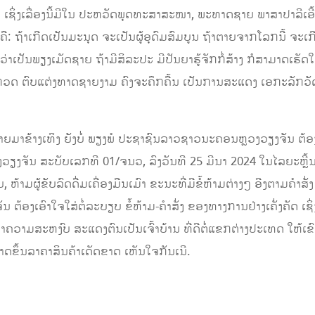
ຊິ່ງເລື່ອງນີ້ມີໃນ ປະຫວັດພຸດທະສາສະໜາ, ພະທາດຊາຍ ພາສາປາລີເອີ້ນ
ົງຄື: ຖ້າເກີດເປັນມະນຸດ ຈະເປັນຜູ້ອຸດົມສົມບູນ ຖ້າຕາຍຈາກໂລກນີ້ 
າເປັນພຽງເມັດຊາຍ ຖ້າມີສິລະປະ ມີປັນຍາຮູ້ຈັກກໍ່ສ້າງ ກໍສາມາດເຮັດໃຫ
ປະກວດ ຕົບແຕ່ງທາດຊາຍງາມ ຄົງຈະຄຶກຄື້ນ ເປັນການສະແດງ ເອກະລັກວ
ມາຂ້າງເທິງ ຍັງບໍ່ ພຽງພໍ ປະຊາຊົນລາວຊາວນະຄອນຫຼວງວຽງຈັນ ຕ້ອງເອ
ງຈັນ ສະບັບເລກທີ 01/ຈນວ, ລົງວັນທີ 25 ມີນາ 2024 ໃນໄລຍະຫຼີ້ນບຸ
ເປືອຍ, ຫ້າມຜູ້ຂັບລົດດື່ມເຄື່ອງມືນເມົາ ຂະນະທີ່ມີຂໍ້ຫ້າມຕ່າງໆ ອີງຕາມຄຳ
ຕ້ອງເອົາໃຈໃສ່ຕໍ່ລະບຽບ ຂໍ້ຫ້າມ-ຄຳສັ່ງ ຂອງທາງການຢ່າງເຄັ່ງຄັດ ເຊິ່ງ
ວາມສະຫງົບ ສະແດງຕົນເປັນເຈົ້າບ້ານ ທີ່ດີຕໍ່ແຂກຕ່າງປະເທດ ໃຫ້ເຂ
າດຂຶ້ນລາຄາສິນຄ້າເດັດຂາດ ເຫັນໃຈກັນເນີ.