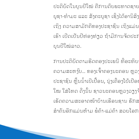
ປະຕິບັດໃນບຸນປີໃໝ່ ຄືການຕົບພະທາດຊາຍ ເ
ບູຊາ-ທຳມະ ແລະ ສັງຄະບູຊາ ເຊິ່ງໄດ້ອານິສ
ເຖິງ ຄວາມສາມັກຄີຂອງປະຊາຊົນ ເຖິງແມ່ນວ່
ເຮົາ ເປີດເປັນປີທ່ອງທ່ຽວ ຖ້າມີການຈັດ
ບຸນປີໃໝ່ລາວ.
ການປະຕິບັດຕາມຮີດຄອງປະເພນີ ທີ່ອະທິບາຍ
ຄວາມສະຫງົບ… ຂອງເຈົ້າຄອງນະຄອນ ຫຼວງວຽ
ປະຊາຊົນ ຫຼີ້ນນໍ້າເປິເປື້ອນ, ນຸ່ງເຄື່ອງໂປ້
ໃໝ ໃສ່ໂທດ ດັ່ງນັ້ນ ຊາວນະຄອນຫຼວງວຽງຈັນ 
ເຮັດຄວາມສະອາດໜ້າບ້ານເຮືອນຊານ ຮັກສາຄ
ສຳຄັນອີກແມ່ນຫ້າມ ພໍ່ຄ້າ-ແມ່ຄ້າ ສວຍໂອກ