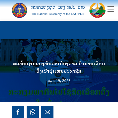
ສິດພື້ນຖານຂອງພົນລະເມືອງລາວ ໃນການເລືອກ
ຕັ້ງເອົາຜູ້ແທນປະຊາຊົນ
ມ.ກ. 19, 2026