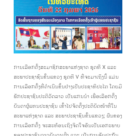
ການເລືອກຕັ້ງສະມາຊິກສະພາແຫ່ງຊາດ ຊຸດທີ X ແລະ
ສະພາປະຊາຊົນຂັ້ນແຂວງ ຊຸດທີ V ທີ່ຈະມາເຖິງນີ້ ແມ່ນ
ການເລືອກຕັ້ງທີ່ດໍາເນີນຂຶ້ນຢ່າງເປັນປະຊາທິປະໄຕ ໂດຍມີ
ພັກປະຊາຊົນປະຕິວັດລາວ ເປັນແກນນຳ ເພື່ອເລືອກຕັ້ງ
ບັນດາຜູ້ແທນປະຊາຊົນ ເຂົ້າໄປຈັດຕັ້ງປະຕິບັດໜ້າທີ່ໃນ
ສະພາແຫ່ງຊາດ ແລະ ສະພາປະຊາຊົນຂັ້ນແຂວງ; ຜົນຂອງ
ການເລືອກຕັ້ງ ຈະສະທ້ອນເຖິງຈິດໃຈອັນເປັນເອກະພາບ
ຂອງປະຊາຊົນລາວບັນດາເຜົ່າ ແລະ ເປັນການຮັບປະກັນ