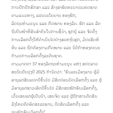
ການປົກປັກຮັກສາ ແລະ ສ້າງສາພັດທະນາປະເທດຊາດ
ຕາມແນວທາງ, ແຜນນະໂຍບາຍ ຂອງພັກ,
ລັດຖະທຳມະນູນ ແລະ ກົດໝາຍ ຂອງລັດ. ພັກ ແລະ ລັດ
ຖືເປັນໜ້າທີ່ອັນສຳຄັນໃນການຊີ້ນຳ, ຊຸກຍູ້ ແລະ ຈັດຕັ້ງ
ການເລືອກຕັ້ງໃຫ້ດຳເນີນໄປຢ່າງສະຫງົບສຸກ, ມີປະສິດທິ
ຜົນ ແລະ ຖືກຕ້ອງຕາມກົດໝາຍ ແລະ ນິຕິກໍາຂອງຄະນະ
ກໍາມະການເລືອກຕັ້ງລະດັບຊາດ.
ຕາມມາດຕາ 37 ຂອງລັດຖະທຳມະນູນ ແຫ່ງ ສປປລາວ
ສະບັບປັບປຸງປີ 2025 ກໍານົດວ່າ: “ພົນລະເມືອງລາວ ຜູ້ມີ
ອາຍຸແຕ່ສິບແປດປີຂຶ້ນໄປ ມີສິດປ່ອນບັດເລືອກຕັ້ງ ແລະ ຜູ້
ມີອາຍຸແຕ່ຊາວເອັດປີຂຶ້ນໄປ ມີສິດສະໝັກຮັບເລືອກຕັ້ງ,
ເວັ້ນເສຍແຕ່ຜູ້ເປັນບ້າ, ເສຍຈິດ ແລະ ຜູ້ຖືກສານຕັດສິນ
ລົງໂທດຕັດອິດສະລະພາບ, ປົດສິດເລືອກຕັ້ງ ແລະ
ສະໝັກຮັບເລືອກຕັ້ງ”