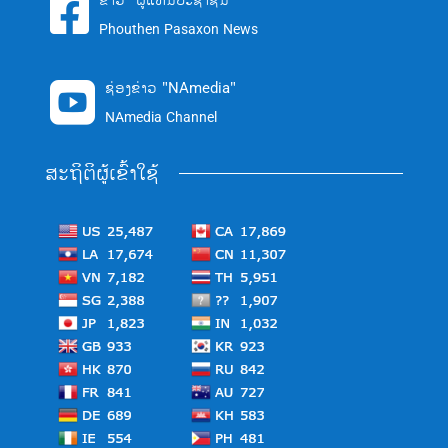
ຂ່າວ "ຜູ້ແທນປະຊາຊົນ"

Phouthen Pasaxon News
ຊ່ອງຂ່າວ "NAmedia"

NAmedia Channel
ສະຖິຕິຜູ້ເຂົ້າໃຊ້