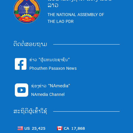
ລາວ
THE NATIONAL ASSEMBLY OF
THE LAO PDR
ຕິດຕໍ່ສອບຖາມ
ຂ່າວ "ຜູ້ແທນປະຊາຊົນ"

Phouthen Pasaxon News
ຊ່ອງຂ່າວ "NAmedia"

NAmedia Channel
ສະຖິຕິຜູ້ເຂົ້າໃຊ້