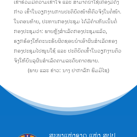
ເຂົ້າຮ່ວມມີຄວາມເຂົ້າໃຈ ແລະ ສາມາດນຳໃຊ້ເຄື່ອງມືດັ່ງ
ກ່າວ ເຂົ້າໃນວຽກງານການປະຕິບັດໜ້າທີ່ຕົວຈິງໃນຕໍ່ໜ້າ.
ໃນຕອນທ້າຍ, ປະທານກອງປະຊຸມ ໄດ້ມີຄໍາເຫັນເນັ້ນຕໍ່
ກອງປະຊຸມວ່າ: ພາຍຫຼັງສຳເລັດກອງປະຊຸມແລ້ວ,
ຮຽກຮ້ອງໃຫ້ຄະນະຮັບຜິດຊອບນຳເອົາຜົນສຳເລັດຂອງ
ກອງປະຊຸມໄປໝູນໃຊ້ ແລະ ປະຕິບັດເຂົ້າໃນວຽກງານຕົວ
ຈິງໃຫ້ບັນລຸຜົນສຳເລັດຕາມລະດັບຄາດໝາຍ.
(ພາບ ແລະ ຂ່າວ: ນາງ ປາກາລັກ ພົມມີໄຊ)
ສະພາແຫ່ງຊາດ ແຫ່ງ ສປປ