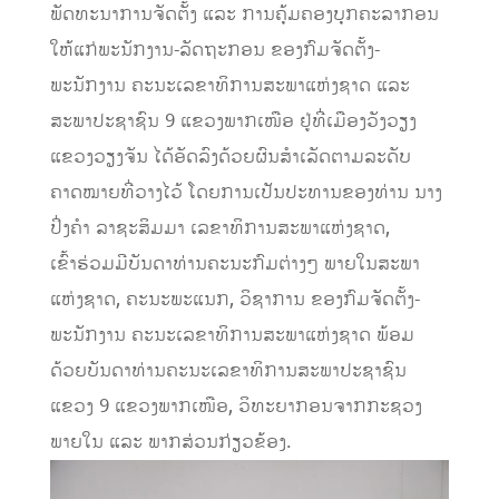
ພັດທະນາການຈັດຕັ້ງ ແລະ ການຄຸ້ມຄອງບຸກຄະລາກອນ
ໃຫ້ແກ່ພະນັກງານ-ລັດຖະກອນ ຂອງກົມຈັດຕັ້ງ-
ພະນັກງານ ຄະນະເລຂາທິການສະພາແຫ່ງຊາດ ແລະ
ສະພາປະຊາຊົນ 9 ແຂວງພາກເໜືອ ຢູ່ທີ່ເມືອງວັງວຽງ
ແຂວງວຽງຈັນ ໄດ້ອັດລົງດ້ວຍຜົນສຳເລັດຕາມລະດັບ
ຄາດໝາຍທີ່ວາງໄວ້ ໂດຍການເປັນປະທານຂອງທ່ານ ນາງ
ປິ່ງຄຳ ລາຊະສິມມາ ເລຂາທິການສະພາແຫ່ງຊາດ,
ເຂົ້າຮ່ວມມີບັນດາທ່ານຄະນະກົມຕ່າງໆ ພາຍໃນສະພາ
ແຫ່ງຊາດ, ຄະນະພະແນກ, ວິຊາການ ຂອງກົມຈັດຕັ້ງ-
ພະນັກງານ ຄະນະເລຂາທິການສະພາແຫ່ງຊາດ ພ້ອມ
ດ້ວຍບັນດາທ່ານຄະນະເລຂາທິການສະພາປະຊາຊົນ
ແຂວງ 9 ແຂວງພາກເໜືອ, ວິທະຍາກອນຈາກກະຊວງ
ພາຍໃນ ແລະ ພາກສ່ວນກ່ຽວຂ້ອງ.