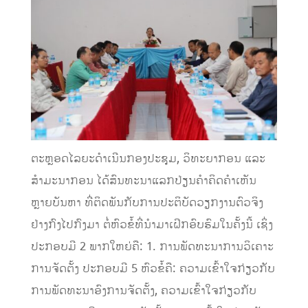
ຕະຫຼອດໄລຍະດຳເນີນກອງປະຊຸມ, ວິທະຍາກອນ ແລະ
ສຳມະນາກອນ ໄດ້ສົນທະນາແລກປ່ຽນຄຳຄິດຄຳເຫັນ
ຫຼາຍບັນຫາ ທີ່ຕິດພັນກັບການປະຕິບັດວຽກງານຕົວຈິງ
ຢ່າງກົງໄປກົງມາ ຕໍ່ຫົວຂໍ້ທີ່ນຳມາເຝິກອົບຮົມໃນຄັ້ງນີ້ ເຊິ່ງ
ປະກອບມີ 2 ພາກໃຫຍ່ຄື: 1. ການພັດທະນາການວິເຄາະ
ການຈັດຕັ້ງ ປະກອບມີ 5 ຫົວຂໍ້ຄື: ຄວາມເຂົ້າໃຈກ່ຽວກັບ
ການພັດທະນາອົງການຈັດຕັ້ງ, ຄວາມເຂົ້າໃຈກ່ຽວກັບ