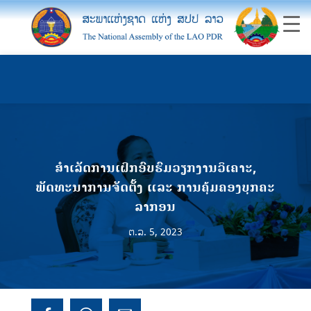
ສຳເລັດການເຝິກອົບຮົມວຽກງານວິເຄາະ,
ພັດທະນາການຈັດຕັ້ງ ແລະ ການຄຸ້ມຄອງບຸກຄະ
ລາກອນ
ຕ.ລ. 5, 2023