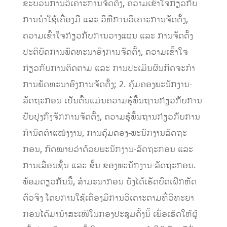
ຂະບວນການວິເຄາະການຈັດຕັ້ງ, ຄວາມເຂົ້າໃຈກ່ຽວກັບ
ການນໍາໃຊ້ເຄື່ອງມື ແລະ ວິທີການວິເຄາະການຈັດຕັ້ງ,
ຄວາມເຂົ້າໃຈກ່ຽວກັບການວາງແຜນ ແລະ ການຈັດຕັ້ງ
ປະຕິບັດການພັດທະນາອົງການຈັດຕັ້ງ, ຄວາມເຂົ້າໃຈ
ກ່ຽວກັບການຕິດຕາມ ແລະ ການປະເມີນຜົນກິດຈະກໍາ
ການພັດທະນາອົງການຈັດຕັ້ງ; 2. ຄຸ້ມຄອງພະນັກງານ-
ລັດຖະກອນ ເປັນຕົ້ນແມ່ນຄວາມຮູ້ພື້ນຖານກ່ຽວກັບການ
ປັບປຸງກົງຈັກການຈັດຕັ້ງ, ຄວາມຮູ້ພື້ນຖານກ່ຽວກັບການ
ກໍານົດຕໍາແໜ່ງງານ, ການຄຸ້ມຄອງ-ພະນັກງານລັດຖະ
ກອນ, ກົດໝາຍວ່າດ້ວຍພະນັກງານ-ລັດຖະກອນ ແລະ
ການເລື່ອນຊັ້ນ ແລະ ຂັ້ນ ຂອງພະນັກງານ-ລັດຖະກອນ.
ພ້ອມດຽວກັນນີ້, ສຳມະນາກອນ ຍັງໄດ້ເຮັດບົດເຝິກຫັດ
ຕົວຈິງ ໂດຍການໃຊ້ເຄື່ອງມືການວິເຄາະຕາມທີ່ວິທະຍາ
ກອນໄດ້ມານຳສະເໜີໃນກອງປະຊຸມຄັ້ງນີ້ ເພື່ອເຮັດໃຫ້ຜູ້