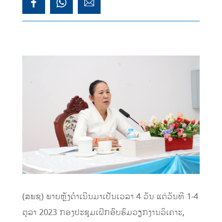
(ສພຊ) ພາຍຫຼັງດຳເນີນມາເປັນເວລາ 4 ວັນ ແຕ່ວັນທີ 1-4
ຕຸລາ 2023 ກອງປະຊຸມເຝິກອົບຮົມວຽກງານວິເຄາະ,