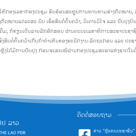
ຫ້ກອງເລຂາກອງປະຊຸມ ຮີບຮ້ອນສະຫຼຸບການທາບທາມຮ່າງກົດໝາຍ, ສັງ
ປຸງກົດໝາຍແຕ່ລະສະ ບັບ ເພື່ອສືບຕໍ່ຄົ້ນຄວ້າ, ວິເຄາະວິໄຈ ແລະ ປັບປຸງບ
ດໝາຍຕື່ມ, ກໍຂຽນເປັນລາຍລັກອັກສອນ ຜ່ານຄະນະເລຂາທິການສະພາປະຊາ
່ງສືບຕໍ່ຄົ້ນຄວ້າເກັບກຳຄຳເຫັນຂອງພະນັກງານ-ລັດຖະກອນ ແລະ ປະຊາຊົນບ
ຍຫຼັງໄດ້ມີການປັບປຸງ ກ່ອນຈະສະເໜີຜ່ານກອງປະຊຸມສະພາແຫ່ງຊາດໃນຕໍ່ໜ
ຕິດຕໍ່ສອບຖາມ
ປປ ລາວ
ຂ່າວ "ຜູ້ແທນປະຊາຊົນ"

THE LAO PDR