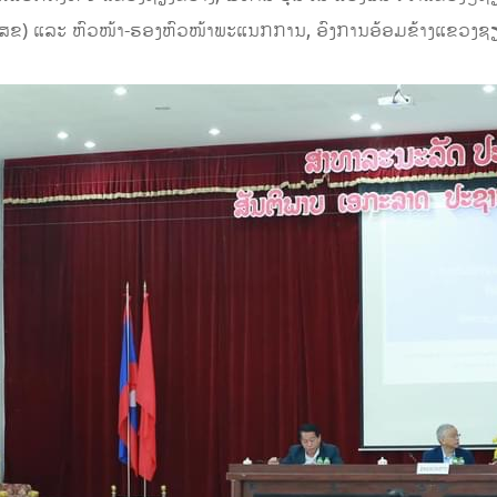
ສສຂ) ແລະ ຫົວໜ້າ-ຮອງຫົວໜ້າພະແນກການ, ອົງການອ້ອມຂ້າງແຂວງຊຽງຂ