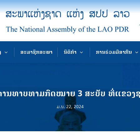
ງ
ສະມາຊິກສະພາ
ນິຕິກຳ
ການຮ່ວມມືສາກົນ
ການທາບທາມກົດໝາຍ 3 ສະບັບ ທີ່ແຂວງ
ມ.ນ. 22, 2024