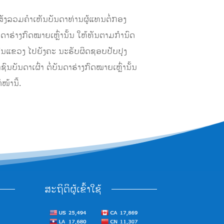
ລວມຄໍາເຫັນບັນດາທ່ານຜູ້ແທນຕໍ່ກອງ
ັນດາຮ່າງກົດໝາຍເຫຼົ່ານັ້ນ ໃຫ້ທັນຕາມກຳນົດ
ຊົນແຂວງ ໄປຍັງຄະ ນະຮັບຜິດຊອບປັບປຸງ
ັນດາເຜົ່າ ຕໍ່ບັນດາຮ່າງກົດໝາຍເຫຼົ່ານັ້ນ
້ານີ້.
ສະຖິຕິຜູ້ເຂົ້າໃຊ້