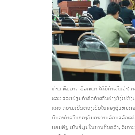
ທ່ານ ສົມມາດ ພົລເສນາ ໄດ້ມີຄຳເຫັນວ່າ: 
ແລະ ແລກປ່ຽນຄໍາຄິດຄໍາເຫັນຢ່າງກົງໄປກົງມ
ແລະ ຄວາມເປັນຫ່ວງເປັນໄຍຂອງຜູ້ແທນກອງ
ບັນດາຄໍາເຫັນຂອງບັນດາທ່ານລ້ວນແລ້ວແຕ່ມ
ບ່ອນອີງ, ເປັນຂໍ້ມູນໃນການຄົ້ນຄວ້າ, ວ