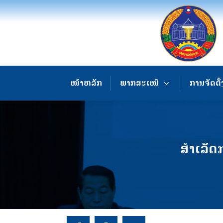
ໜ້າຫລັກ
ພາກສະເໜີ
ການຈັດຕັ້
ສຳເລັດ