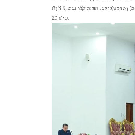
ຕັ້ງທີ 9, ສະມາຊິກສະພາປະຊາຊົນແຂວງ (
20 ທ່ານ.