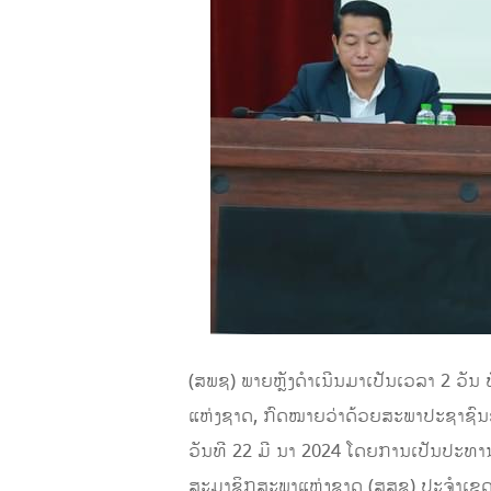
(ສພຊ) ພາຍຫຼັງດຳເນີນມາເປັນເວລາ 2 ວ
ແຫ່ງຊາດ, ກົດໝາຍວ່າດ້ວຍສະພາປະຊາຊົນຂ
ວັນທີ 22 ມີ ນາ 2024 ໂດຍການເປັນປະ
ສະມາຊິກສະພາແຫ່ງຊາດ (ສສຊ) ປະຈໍາເຂດເລ