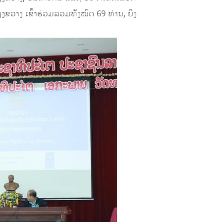
ວາງ ເຂົ້າຮ່ວມລວມທັງໝົດ 69 ທ່ານ, ຍິງ