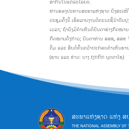
ສາກົນໃນແຕ່ລະໄລຍະ.
ທ່ານຮອງປະທານສະພາແຫ່ງຊາດ ຍັງສະເໜີໃ
ປະຊຸມຄັ້ງນີ້ ເພື່ອລາຍງານຕໍ່ຄະນະຊີ້ນຳປັບ
ເວລາ; ຖ້າຍັງມີຄຳເຫັນຕໍ່ບັນດາຮ່າງກົ
ກົດໝາຍດັ່ງກ່າວ; ບັນດາທ່ານ ສສຊ, ສສຂ ຈົ
ຕື່ມ ແລະ ສືບຕໍ່ຄົ້ນຄວ້າປະກອບຄຳເຫັນພາ
(ພາບ ແລະ ຂ່າວ: ນາງ ກຸກກິກ ບຸດດາໄຊ)
ສະພາແຫ່ງຊາດ ແຫ່ງ ສ
THE NATIONAL ASSEMBLY OF 