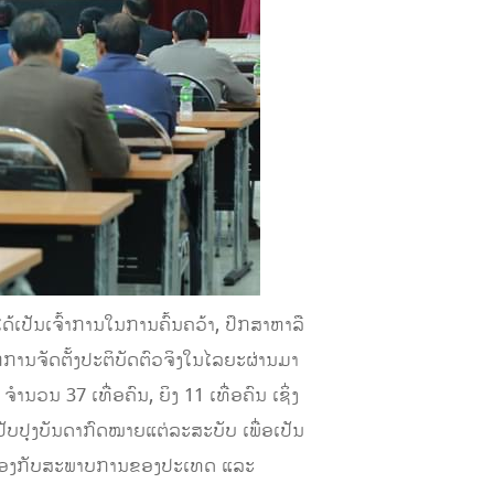
້ເປັນເຈົ້າການໃນການຄົ້ນຄວ້າ, ປຶກສາຫາລື
າກການຈັດຕັ້ງປະຕິບັດຕົວຈິງໃນໄລຍະຜ່ານມາ
 37 ເທື່ອຄົນ, ຍິງ 11 ເທື່ອຄົນ ເຊິ່ງ
ປັບປຸງບັນດາກົດໝາຍແຕ່ລະສະບັບ ເພື່ອເປັນ
ສອດຄ່ອງກັບສະພາບການຂອງປະເທດ ແລະ