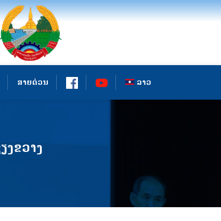
ສາຍດ່ວນ
ລາວ
ຊຽງຂວາງ