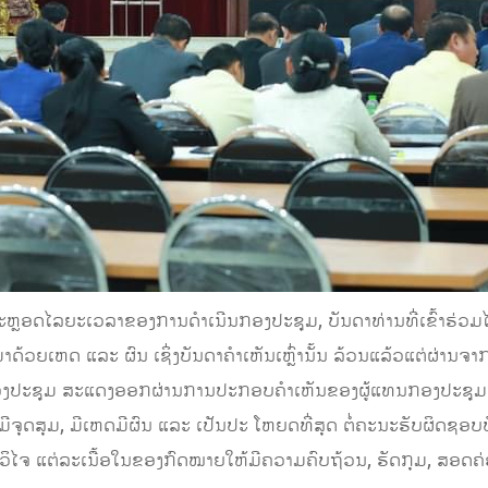
ຕະຫຼອດໄລຍະເວລາຂອງການດຳເນີນກອງປະຊຸມ, ບັນດາທ່ານທີ່ເຂົ້າຮ່ວມໄດ
າດ້ວຍເຫດ ແລະ ຜົນ ເຊິ່ງບັນດາຄໍາເຫັນເຫຼົ່ານັ້ນ ລ້ວນແລ້ວແຕ່ຜ່ານຈ
ປະຊຸມ ສະແດງອອກຜ່ານການປະກອບຄໍາເຫັນຂອງຜູ້ແທນກອງປະຊຸມ ຈໍານວນ
ີຈຸດສຸມ, ມີເຫດມີຜົນ ແລະ ເປັນປະ ໂຫຍດທີ່ສຸດ ຕໍ່ຄະນະຮັບຜິດຊອບ
ິເຄາະວິໄຈ ແຕ່ລະເນື້ອໃນຂອງກົດໝາຍໃຫ້ມີຄວາມຄົບຖ້ວນ, ຮັດກຸມ, 