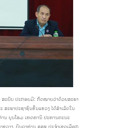
3 ສະບັບ ປະກອບມີ: ກົດໝາຍວ່າດ້ວຍສະພາ
ະ ສະພາປະຊາຊົນຂັ້ນແຂວງ ໄດ້ສຳເລັດໃນ
ທ່ານ ບຸນໂຮມ ເທດທານີ ປະທານຄະນະ
ຊຽງຂວາງ, ບັນດາທ່ານ ສສຊ ປະຈໍາເຂດເລືອກ