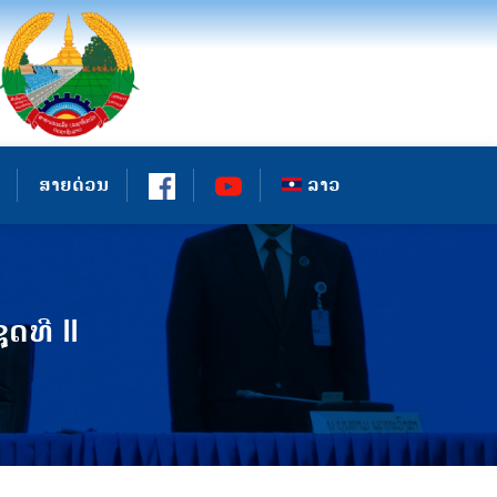
ສາຍດ່ວນ
ລາວ
ດທີ II