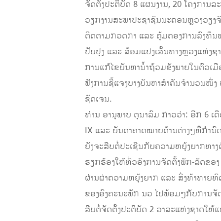
ຈັດຕັ້ງປະຕິບັດ 8 ແຜນງານ, 20 ໂຄງການ
ວຽກງານສະພາປະຊາຊົນນະຄອນຫຼວງວຽງຈັນ
ຕິດຕາມກວດກາ ແລະ ຄຸ້ມຄອງການລົງທຶນພ
ປັບປຸງ ແລະ ສ້ອມແປງເສັ້ນທາງຫຼວງແຫ່ງຊ
ການແກ້ໄຂບັນຫານໍ້າຖ້ວມຂັງພາຍໃນຕົວເມື
ຟັງການຊີ້ແຈງບາງບັນຫາສໍາຄັນຈໍານວນໜຶ່
ຊັດເຈນ.
ທ່ານ ອານຸພາບ ຕຸນາລົມ ກ່າວວ່າ: ອີກ 6 
IX ແລະ ບັນດາຄາດໝາຍດ້ານຕ່າງໆທີ່ກໍານ
ຍັງຈະສືບຕໍ່ປະເຊີນກັບຄວາມຫຍຸ້ງຍາກທ
ຮຽກຮ້ອງໃຫ້ທົ່ວອົງການຈັດຕັ້ງພັກ-ລັດຂອ
ຜ່ານຜ່າຄວາມຫຍຸ້ງຍາກ ແລະ ສິ່ງທ້າທາຍທົ
ຂອງອົງຄະນະພັກ ນວ ໄປພ້ອມໆກັບການຈັດຕັ້
ສືບຕໍ່ຈັດຕັ້ງປະຕິບັດ 2 ວາລະແຫ່ງຊາດໃຫ້