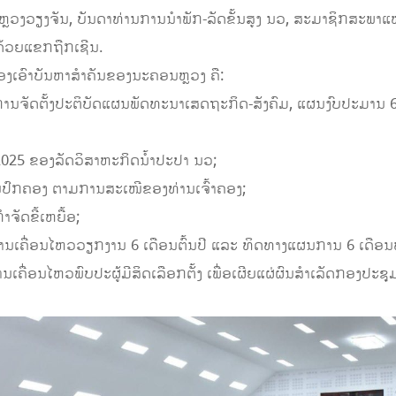
ຼວງວຽງຈັນ, ບັນດາທ່ານການນໍາພັກ-ລັດຂັ້ນສູງ ນວ, ສະມາຊິກສະພາແຫ
້ວຍແຂກຖືກເຊີນ.
ງເອົາບັນຫາສໍາຄັນຂອງນະຄອນຫຼວງ ຄື:
ບການຈັດຕັ້ງປະຕິບັດແຜນພັດທະນາເສດຖະກິດ-ສັງຄົມ, ແຜນງົບປະມານ 
 2025 ຂອງລັດວິສາຫະກິດນໍ້າປະປາ ນວ;
ານປົກຄອງ ຕາມການສະເໜີຂອງທ່ານເຈົ້າຄອງ;
າຈັດຂີ້ເຫຍື້ອ;
ນການເຄື່ອນໄຫວວຽກງານ 6 ເດືອນຕົ້ນປີ ແລະ ທິດທາງແຜນການ 6 ເດືອ
ເຄື່ອນໄຫວພົບປະຜູ້ມີສິດເລືອກຕັ້ງ ເພື່ອເຜີຍແຜ່ຜົນສໍາເລັດກອງປະ