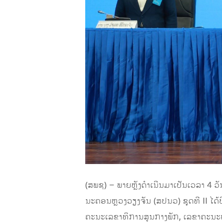
(ສພຊ) – ພາຍຫຼັງດໍາເນີນມາເປັນເວລາ 4 
ນະຄອນຫຼວງວຽງຈັນ (ສປນວ) ຊຸດທີ II ໄດ້
ຄະນະເລຂາທິການສູນກາງພັກ, ເລຂາຄະນະພ