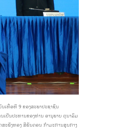
ມັນເທື່ອທີ 9 ຂອງສະພາປະຊາຊົນ
ຍການເປັນປະທານຂອງທ່ານ ອານຸພາບ ຕຸນາລົມ
ດສະພັງທອງ ສີພັນດອນ ກໍາມະການສູນກາງ