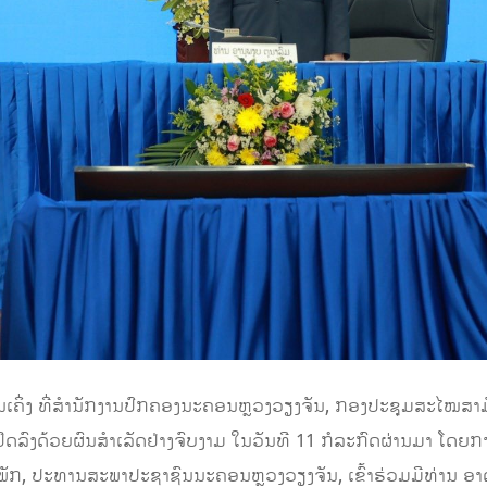
ວັນເຄິ່ງ ທີ່ສໍານັກງານປົກຄອງນະຄອນຫຼວງວຽງຈັນ, ກອງປະຊຸມສະໄໝສາ
ປິດລົງດ້ວຍຜົນສໍາເລັດຢ່າງຈົບງາມ ໃນວັນທີ 11 ກໍລະກົດຜ່ານມາ ໂດ
ັກ, ປະທານສະພາປະຊາຊົນນະຄອນຫຼວງວຽງຈັນ, ເຂົ້າຮ່ວມມີທ່ານ ອາ