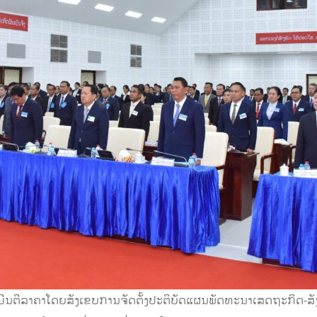
ຕີລາຄາໂດຍສັງເຂບການຈັດຕັ້ງປະຕິບັດແຜນພັດທະນາເສດຖະກິດ-ສັງຄົມ