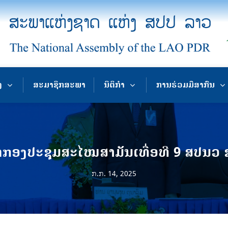
ງ
ສະມາຊິກສະພາ
ນິຕິກຳ
ການຮ່ວມມືສາກົນ
ດກອງປະຊຸມສະໄໝສາມັນເທື່ອທີ 9 ສປນວ ຊຸ
ກ.ກ. 14, 2025