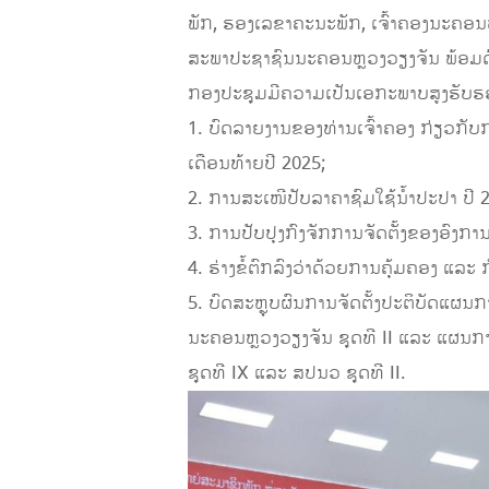
ພັກ, ຮອງເລຂາຄະນະພັກ, ເຈົ້າຄອງນະຄອນຫ
ສະພາປະຊາຊົນນະຄອນຫຼວງວຽງຈັນ ພ້ອມດ
ກອງປະຊຸມມີຄວາມເປັນເອກະພາບສູງຮັບຮອ
1. ບົດລາຍງານຂອງທ່ານເຈົ້າຄອງ ກ່ຽວກັ
ເດືອນທ້າຍປີ 2025;
2. ການສະເໜີປັບລາຄາຊົມໃຊ້ນໍ້າປະປາ ປີ
3. ການປັບປຸງກົງຈັກການຈັດຕັ້ງຂອງອົງກ
4. ຮ່າງຂໍ້ຕົກລົງວ່າດ້ວຍການຄຸ້ມຄອງ ແລະ ກໍ
5. ບົດສະຫຼຸບຜົນການຈັດຕັ້ງປະຕິບັດແຜ
ນະຄອນຫຼວງວຽງຈັນ ຊຸດທີ II ແລະ ແຜນການ
ຊຸດທີ IX ແລະ ສປນວ ຊຸດທີ II.