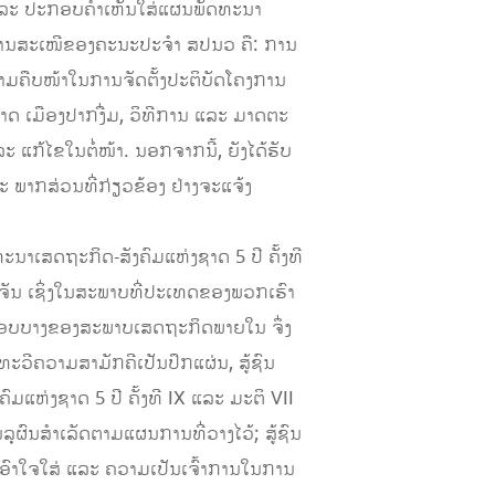
 ແລະ ປະກອບຄໍາເຫັນໃສ່ແຜນພັດທະນາ
ານສະເໜີຂອງຄະນະປະຈໍາ ສປນວ ຄື: ການ
ມຄືບໜ້າໃນການຈັດຕັ້ງປະຕິບັດໂຄງການ
າດ ເມືອງປາກງື່ມ, ວິທີການ ແລະ ມາດຕະ
ແກ້ໄຂໃນຕໍ່ໜ້າ. ນອກຈາກນີ້, ຍັງໄດ້ຮັບ
 ພາກສ່ວນທີ່ກ່ຽວຂ້ອງ ຢ່າງຈະແຈ້ງ
ະນາເສດຖະກິດ-ສັງຄົມແຫ່ງຊາດ 5 ປີ ຄັ້ງທີ
ຈັນ ເຊິ່ງໃນສະພາບທີ່ປະເທດຂອງພວກເຮົາ
ມບອບບາງຂອງສະພາບເສດຖະກິດພາຍໃນ ຈຶ່ງ
ທະວີຄວາມສາມັກຄີເປັນປຶກແຜ່ນ, ສູ້ຊົນ
ມແຫ່ງຊາດ 5 ປີ ຄັ້ງທີ IX ແລະ ມະຕິ VII
ຸຜົນສໍາເລັດຕາມແຜນການທີ່ວາງໄວ້; ສູ້ຊົນ
ມເອົາໃຈໃສ່ ແລະ ຄວາມເປັນເຈົ້າການໃນການ