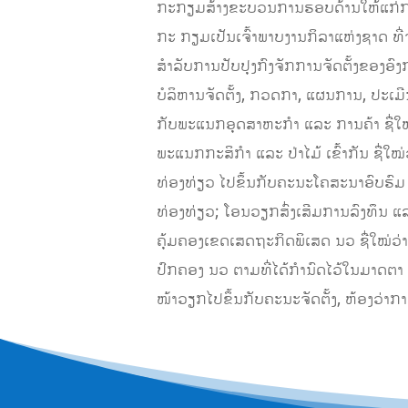
ກະກຽມສ້າງຂະບວນການຮອບດ້ານໃຫ້ແກ່ການ
ກະ ກຽມເປັນເຈົ້າພາບງານກິລາແຫ່ງຊາດ ທີ່ຈະ
ສຳລັບການປັບປຸງກົງຈັກການຈັດຕັ້ງຂອງ
ບໍລິຫານຈັດຕັ້ງ, ກວດກາ, ແຜນການ, ປະເມີນ
ກັບພະແນກອຸດສາຫະກຳ ແລະ ການຄ້າ ຊື່
ພະແນກກະສິກຳ ແລະ ປ່າໄມ້ ເຂົ້າກັນ ຊື່
ທ່ອງທ່ຽວ ໄປຂຶ້ນກັບຄະນະໂຄສະນາອົບຮົ
ທ່ອງທ່ຽວ; ໂອນວຽກສົ່ງເສີມການລົງທຶນ
ຄຸ້ມຄອງເຂດເສດຖະກິດພິເສດ ນວ ຊື່ໃໝ່ວ່
ປົກຄອງ ນວ ຕາມທີ່ໄດ້ກຳນົດໄວ້ໃນມາດຕາ
ໜ້າວຽກໄປຂຶ້ນກັບຄະນະຈັດຕັ້ງ, ຫ້ອງວ່