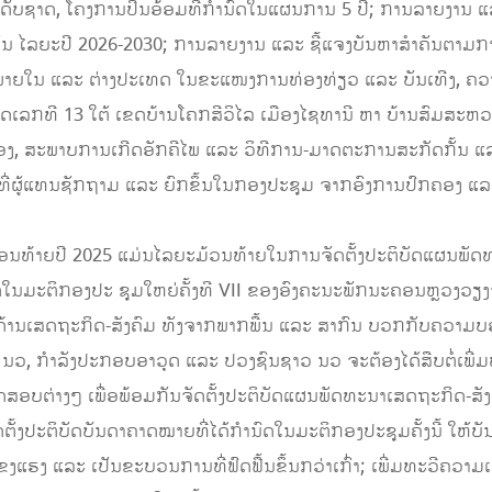
ລະດັບຊາດ, ໂຄງການປິ່ນອ້ອມທີ່ກໍານົດໃນແຜນການ 5 ປີ; ການລາຍງານ
 ໄລຍະປີ 2026-2030; ການລາຍງານ ແລະ ຊີ້ແຈງບັນຫາສໍາຄັນຕາມກ
າຍໃນ ແລະ ຕ່າງປະເທດ ໃນຂະແໜງການທ່ອງທ່ຽວ ແລະ ບັນເທີງ, ຄວາ
າດເລກທີ 13 ໃຕ້ ເຂດບ້ານໂຄກສີວິໄລ ເມືອງໄຊທານີ ຫາ ບ້ານສົມສະຫວ
ອງ, ສະພາບການເກີດອັກຄີໄພ ແລະ ວິທີການ-ມາດຕະການສະກັດກັ້ນ ແລະ 
ງ ທີ່ຜູ້ແທນຊັກຖາມ ແລະ ຍົກຂຶ້ນໃນກອງປະຊຸມ ຈາກອົງການປົກຄອງ ແລະ
ເດືອນທ້າຍປີ 2025 ແມ່ນໄລຍະມ້ວນທ້າຍໃນການຈັດຕັ້ງປະຕິບັດແຜນພັດທ
ົດໃນມະຕິກອງປະ ຊຸມໃຫຍ່ຄັ້ງທີ VII ຂອງອົງຄະນະພັກນະຄອນຫຼວງວຽງ
າງດ້ານເສດຖະກິດ-ສັງຄົມ ທັງຈາກພາກພື້ນ ແລະ ສາກົນ ບວກກັບຄວາ
ງ ນວ, ກໍາລັງປະກອບອາວຸດ ແລະ ປວງຊົນຊາວ ນວ ຈະຕ້ອງໄດ້ສືບຕໍ່ເພີ່ມ
ດສອບຕ່າງໆ ເພື່ອພ້ອມກັນຈັດຕັ້ງປະຕິບັດແຜນພັດທະນາເສດຖະກິດ-ສັງຄົ
ງປະຕິບັດບັນດາຄາດໝາຍທີ່ໄດ້ກໍານົດໃນມະຕິກອງປະຊຸມຄັ້ງນີ້ ໃຫ້ບັນລ
ແຂງແຮງ ແລະ ເປັນຂະບວນການທີ່ຟົດຟື້ນຂຶ້ນກວ່າເກົ່າ; ເພີ່ມທະວີຄວາ