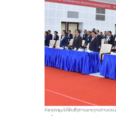
ກອງປະຊຸມໄດ້ຮັບຟັງການລາຍງານການປະເມີນ