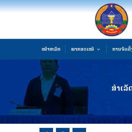
ໜ້າຫລັກ
ພາກສະເໜີ
ການຈັດຕັ້
ສຳເລັ