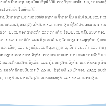
ດໍາເນີນກອງປະຊຸມໃຫຍ່ຄັ້ງທີ VIII ຂອງອົງຄະນະພັກ ນວ, ການສະເ
ໄດ້ຈັດຂຶ້ນໃນທ້າຍປີນີ້.
ອົງການປົກຄອງຕາມການສະເໜີຂອງທ່ານເຈົ້າຄອງນັ້ນ ແມ່ນໂຮມພະແນກ
ຜົນຮ່ວມມື, ສະຖິຕິ) ເຂົ້າກັບພະແນກການເງິນ ຊື່ໃໝ່ວ່າ: ພະແນກການເ
ໃໝ່ວ່າ: ພະແນກອຸດສາຫະກຳ ແລະ ການຄ້າ; ໂຮມພະແນກຊັບພະຍາກອນ
ໃໝ່ວ່າ: ພະແນກກະສິກຳ ແລະ ສິ່ງແວດລ້ອມ; ໂອນວຽກຖະແຫຼງຂ່າວ ຢູ່
ມ ນວ, ເມືອງ ແລະ ປ່ຽນຊື່ພະແນກຖະແຫຼງຂ່າວ, ວັດທະນະທຳ ແລະ ທ
 ແລະ ວຽກກວດກາການລົງທຶນ ຂອງພະແນກແຜນການ ແລະ ການລົງທຶນ ນວ
າ: ຄະນະກຳມະການສົ່ງເສີມ ແລະ ຄຸ້ມຄອງການລົງທຶນ ນວ; ຮັບຮອງເອົ
 5 ຂອງດໍາລັດສະບັບເລກທີ 22/ນຍ, ລົງວັນທີ 28 ມັງກອນ 2022; ຍ
າການ, ກອງບັນຊາການປ້ອງກັນຄວາມສະຫງົບ ແລະ ພະແນກການເງິນ.