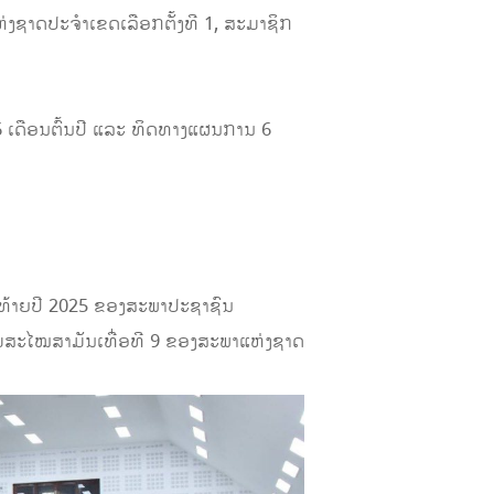
່ງຊາດປະຈໍາເຂດເລືອກຕັ້ງທີ 1, ສະມາຊິກ
6 ເດືອນຕົ້ນປີ ແລະ ທິດທາງແຜນການ 6
ນທ້າຍປີ 2025 ຂອງສະພາປະຊາຊົນ
ຊຸມສະໄໝສາມັນເທື່ອທີ 9 ຂອງສະພາແຫ່ງຊາດ