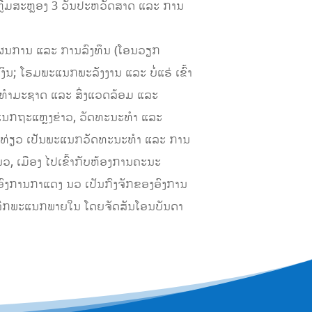
ຫຼີມສະຫຼອງ 3 ວັນປະຫວັດສາດ ແລະ ການ
ແຜນການ ແລະ ການລົງທຶນ (ໂອນວຽກ
ງິນ; ໂຮມພະແນກພະລັງງານ ແລະ ບໍ່ແຮ່ ເຂົ້າ
ທຳມະຊາດ ແລະ ສິ່ງແວດລ້ອມ ແລະ
ພະແນກຖະແຫຼງຂ່າວ, ວັດທະນະທຳ ແລະ
່ອງທ່ຽວ ເປັນພະແນກວັດທະນະທຳ ແລະ ການ
, ເມືອງ ໄປເຂົ້າກັບຫ້ອງການຄະນະ
າອົງການກາແດງ ນວ ເປັນກົງຈັກຂອງອົງການ
ຸບເລີກພະແນກພາຍໃນ ໂດຍຈັດສັນໂອນບັນດາ