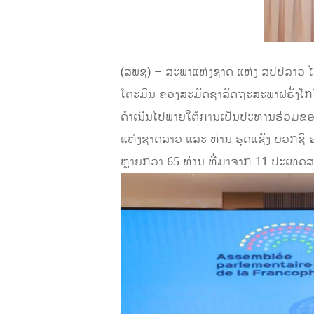
(ສພຊ) – ສະພາແຫ່ງຊາດ ແຫ່ງ ສປປລາວ ໄ
ໂຕະມົນ ຂອງສະມັດຊາລັດຖະສະພາຝຣັ່ງໂກໂຟ
ດຳເນີນໄປພາຍໃຕ້ການເປັນປະທານຮ່ວມຂອ
ແຫ່ງຊາດລາວ ແລະ ທ່ານ ຮຸດແຊັງ ບວກຊີ
ຫຼາຍກວ່າ 65 ທ່ານ ທີ່ມາຈາກ 11 ປະເທດສ