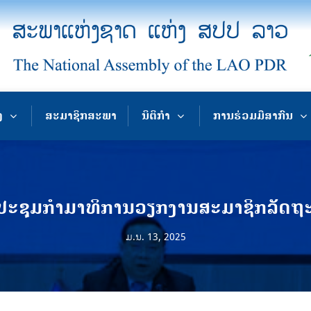
ງ
ສະມາຊິກສະພາ
ນິຕິກຳ
ການຮ່ວມມືສາກົນ
ປະຊຸມກໍາມາທິການວຽກງານສະມາຊິກລັດ
ມ.ນ. 13, 2025