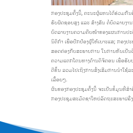
ກອງປະຊຸມຄັ້ງນີ້, ຄະນະຜູ້ແທນໄດ້ຮ່ວມກັນ
ຮັບຜິດຊອບສູງ ແລະ ສ້າງສັນ ຕໍ່ບົດລາຍງ
ບົດລາຍງານຄວາມຄືບໜ້າຂອງແຜນການປະຕິບ
ນິຕິກຳ ເພື່ອປົກປ້ອງຜູ້ໃຫ້ເບາະແສ; ກອງ
ສອດຄ່ອງກັບສະພາບການ ໃນການຫັນເປັນດິ
ຄວາມແຕກໂຕນທາງດ້ານດິຈິຕອນ ເພື່ອຮັບປະກັນ
ດີຂຶ້ນ ລວມໄປເຖິງການສົ່ງເສີມການນຳໃຊ້
ເລື້ອຍໆ.
ຜົນຂອງກອງປະຊຸມຄັ້ງນີ້ ຈະເປັນຂໍ້ມູນທ
ກອງປະຊຸມສະມັດຊາໃຫຍ່ລັດຖະສະພາຝຣັ່ງໂກໂ