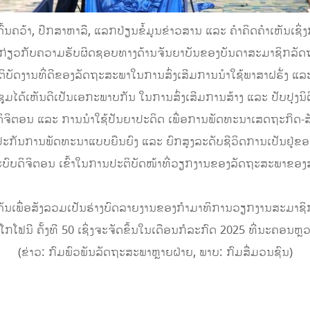
ຄົ້ນຄວ້າ, ປຶກສາຫາລື, ແລກປ່ຽນຂໍ້ມູນຂ່າວສານ ແລະ ຄຳຄິດຄຳເຫັນເຊິ
ານກ່ຽວກັບຄວາມຮັບຜິດຊອບທາງດ້ານຈັນຍາບັນຂອງບັນດາສະມາຊິກລັດຖະ
ັດງານທີ່ດີຂອງລັດຖະສະພາໃນການສົ່ງເສີມການນຳໃຊ້ພາສາຝຣັ່ງ ແລ
ປະຊຸມໄດ້ເຫັນດີເປັນເອກະພາບກັນ ໃນການສົ່ງເສີມການສ້າງ ແລະ ປັບປຸງ
ຈິຕອນ ແລະ ການນຳໃຊ້ປັນຍາປະດິດ ເພື່ອການພັດທະນາເສດຖະກິດ-ສັ
​ການ​ພັດທະນາ​ແບບ​ຍືນ​ຍົງ ແລະ ຍົກ​ສູງ​ລະດັບຊີວິດການ​ເປັນ​ຢູ່​ຂອງ
ລະບົບດິຈິຕອນ ເຂົ້າໃນການປະຕິບັດໜ້າທີ່ວຽກງານຂອງລັດຖະສະພາຂອງ
ີ່ສຳຄັນເພື່ອສັງລວມເປັນຮ່າງບົດລາຍງານຂອງກຳມາທິການວຽກງານສະມາ
ຟນີ ຄັ້ງທີ 50 ເຊິ່ງຈະຈັດຂຶ້ນໃນເດືອນກໍລະກົດ 2025 ທີ່ນະຄອນຫຼວ
(ຂ່າວ: ກົມພົວພັນລັດຖະສະພາຫຼາຍຝ່າຍ, ພາບ: ກົມສື່ມວນຊົນ)