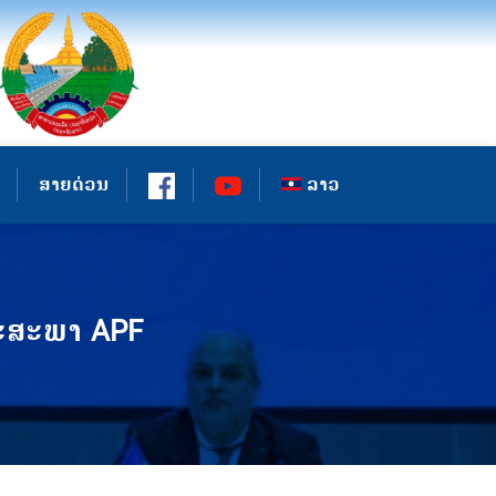
ສາຍດ່ວນ
ລາວ
ຖະສະພາ APF