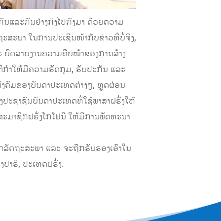
່ງກັນແລະກັນຢ່າງກົງໄປກົງມາ ດ້ວຍຄວາມ
ສະພາ ໃນການປະເຊີນໜ້າກັບຂ່າວທີ່ບໍ່ຈິງ,
ະ ບົດລາຍງານຄວາມຄືບໜ້າຂອງການສ້າງ
ນິຕິກຳໃຫ້ມີຄວາມຮັດກຸມ, ຮັບປະກັນ ແລະ
ງຄົມຂອງບັນດາປະເທດຕ່າງໆ, ຫຼຸດຜ່ອນ
​ປະຊາຊົນ​ບັນດາ​ປະ​ເທດທີ່ໃຊ້ພາສາຝຣັ່ງໃຫ້
ສະມາຊິກຝຣັ່ງໂກໂຟນີ ໃຫ້ມີການພັດທະນາ
ຊິກລັດຖະສະພາ ແລະ ຈະຖືກຮັບຮອງເອົາໃນ
ງປາຣີ, ປະເທດຝຣັ່ງ.