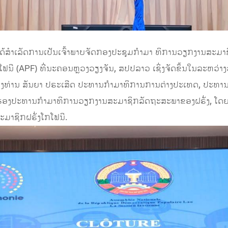
ດ້ສຳເລັດການເປັນເຈົ້າພາບຈັດກອງປະຊຸມກໍາມາ ທິການວຽກງານສະ
ນີ (APF) ທີ່ນະຄອນຫຼວງວຽງຈັນ, ສປປລາວ ເຊິ່ງຈັດຂຶ້ນໃນລະຫວ່າງວ
ງທ່ານ ສັນຍາ ປຣະເສີດ ປະທານກຳມາທິການການຕ່າງປະເທດ, ປະທານ
 ຮອງປະທານກຳມາທິການວຽກງານສະມາຊິກລັດຖະສະພາຂອງຝຣັ່ງ, ໂດຍມ
ະມາຊິກຝຣັ່ງໂກໂຟນີ.