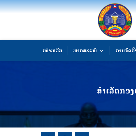
ໜ້າຫລັກ
ພາກສະເໜີ
ການຈັດຕັ້
ສຳເລັດກອງ