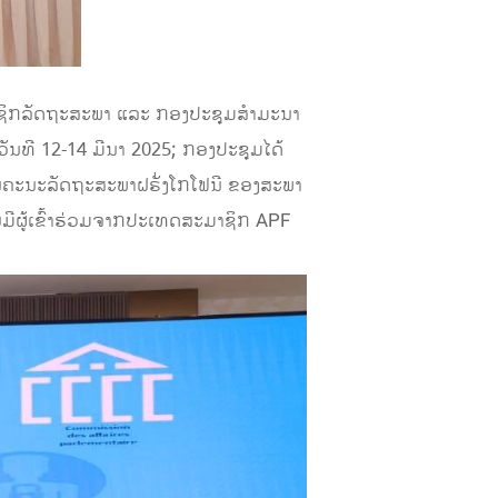
ມາຊິກລັດຖະສະພາ ແລະ ກອງປະຊຸມສຳມະນາ
ັນທີ 12-14 ມີນາ 2025; ກອງປະຊຸມໄດ້
ຄະນະລັດຖະສະພາຝຣັ່ງໂກໂຟນີ ຂອງສະພາ
ີຜູ້ເຂົ້າຮ່ວມຈາກປະເທດສະມາຊິກ APF