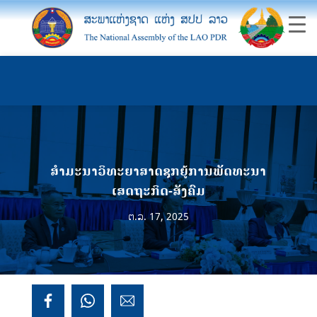
ສຳມະນາວິທະຍາສາດຊຸກຍູ້ການພັດທະນາ
ເສດຖະກິດ-ສັງຄົມ
ຕ.ລ. 17, 2025