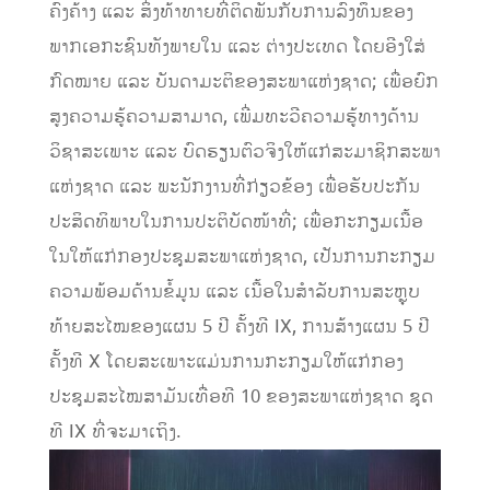
ຄົງຄ້າງ ແລະ ສິ່ງທ້າທາຍທີ່ຕິດພັນກັບການລົງທຶນຂອງ
ພາກເອກະຊົນທັງພາຍໃນ ແລະ ຕ່າງປະເທດ ໂດຍອີງໃສ່
ກົດໝາຍ ແລະ ບັນດາມະຕິຂອງສະພາແຫ່ງຊາດ; ເພື່ອຍົກ
ສູງຄວາມຮູ້ຄວາມສາມາດ, ເພີ່ມທະວີຄວາມຮູ້ທາງດ້ານ
ວິຊາສະເພາະ ແລະ ບົດຮຽນຕົວຈິງໃຫ້ແກ່ສະມາຊິກສະພາ
ແຫ່ງຊາດ ແລະ ພະນັກງານທີ່ກ່ຽວຂ້ອງ ເພື່ອຮັບປະກັນ
ປະສິດທິພາບໃນການປະຕິບັດໜ້າທີ່; ເພື່ອກະກຽມເນື້ອ
ໃນໃຫ້ແກ່ກອງປະຊຸມສະພາແຫ່ງຊາດ, ເປັນການກະກຽມ
ຄວາມພ້ອມດ້ານຂໍ້ມູນ ແລະ ເນື້ອໃນສຳລັບການສະຫຼຸບ
ທ້າຍສະໄໝຂອງແຜນ 5 ປີ ຄັ້ງທີ IX, ການສ້າງແຜນ 5 ປີ
ຄັ້ງທີ X ໂດຍສະເພາະແມ່ນການກະກຽມໃຫ້ແກ່ກອງ
ປະຊຸມສະໄໝສາມັນເທື່ອທີ 10 ຂອງສະພາແຫ່ງຊາດ ຊຸດ
ທີ IX ທີ່ຈະມາເຖິງ.