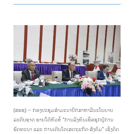
(ສພຊ) – ກອງປະຊຸມສຳມະນາປຶກສາຫາລືນະໂຍບາຍ
ລະດັບຊາດ ພາຍໃຕ້ຫົວຂໍ້ “ການລົງທຶນເພື່ອຊຸກຍູ້ການ
ພັດທະນາ ແລະ ການເຕີບໂຕເສດຖະກິດ-ສັງຄົມ” ເຊິ່ງຕິດ