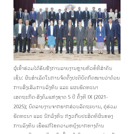
ຜູ້ເຂົ້າຮ່ວມໄດ້ຮັບຟັງການລາຍງານຫຼາຍຫົວຂໍ້ທີ່ສຳຄັນ
ເຊັ່ນ: ຜົນສຳເລັດໃນການຈັດຕັ້ງປະຕິບັດກົດໝາຍວ່າດ້ວຍ
ການສົ່ງເສີມການລົງທຶນ ແລະ ແຜນພັດທະນາ
ເສດຖະກິດ-ສັງຄົມແຫ່ງຊາດ 5 ປີ ຄັ້ງທີ IX (2021-
2025); ບົດລາຍງານຈາກພາກສ່ວນລັດຖະບານ, ຄູ່ຮ່ວມ
ພັດທະນາ ແລະ ນັກລົງທຶນ ກ່ຽວກັບປະສິດທິຜົນຂອງ
ການລົງທຶນ ເພື່ອແກ້ໄຂຄວາມຫຍຸ້ງຍາກທາງດ້ານ