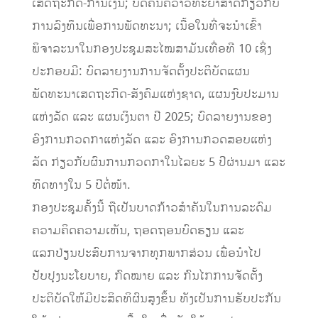
ເສດຖະກິດ-ການເງິນ; ບົດຄົ້ນຄວ້າວິທະຍາສາດກ່ຽວກັບ
ການລົງທຶນເພື່ອການພັດທະນາ; ເນື້ອໃນທີ່ຈະນຳເຂົ້າ
ພິຈາລະນາໃນກອງປະຊຸມສະໄໝສາມັນເທື່ອທີ 10 ເຊິ່ງ
ປະກອບມີ: ບົດລາຍງານການຈັດຕັ້ງປະຕິບັດແຜນ
ພັດທະນາເສດຖະກິດ-ສັງຄົມແຫ່ງຊາດ, ແຜນງົບປະມານ
ແຫ່ງລັດ ແລະ ແຜນເງິນຕາ ປີ 2025; ບົດລາຍງານຂອງ
ອົງການກວດກາແຫ່ງລັດ ແລະ ອົງການກວດສອບແຫ່ງ
ລັດ ກ່ຽວກັບຜົນການກວດກາໃນໄລຍະ 5 ປີຜ່ານມາ ແລະ
ທິດທາງໃນ 5 ປີຕໍ່ໜ້າ.
ກອງປະຊຸມຄັ້ງນີ້ ຖືເປັນບາດກ້າວສຳຄັນໃນການລະດົມ
ຄວາມຄິດຄວາມເຫັນ, ຖອດຖອນບົດຮຽນ ແລະ
ແລກປ່ຽນປະສົບການຈາກທຸກພາກສ່ວນ ເພື່ອນຳໄປ
ປັບປຸງນະໂຍບາຍ, ກົດໝາຍ ແລະ ກົນໄກການຈັດຕັ້ງ
ປະຕິບັດໃຫ້ມີປະສິດທິຜົນສູງຂຶ້ນ ທັງເປັນການຮັບປະກັນ