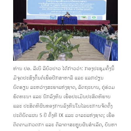
ທ່ານ ປອ. ລີເບີ ລີບົວປາວ ໄດ້ກ່າວວ່າ: ກອງປະຊຸມຄັ້ງນີ້
ມີຈຸດປະສົງຕົ້ນຕໍເພື່ອປຶກສາຫາລື ແລະ ແລກປ່ຽນ
ບົດຮຽນ ລະຫວ່າງສະພາແຫ່ງຊາດ, ລັດຖະບານ, ຄູ່ຮ່ວມ
ພັດທະນາ ແລະ ນັກລົງທຶນ ເພື່ອປະເມີນປະສິດທິພາບ
ແລະ ປະສິດທິຜົນຂອງການລົງທຶນໃນໄລຍະການຈັດຕັ້ງ
ປະຕິບັດແຜນ 5 ປີ ຄັ້ງທີ IX ແລະ ວາລະແຫ່ງຊາດ; ເພື່ອ
ຕິດຕາມກວດກາ ແລະ ຕີລາຄາສະຫຼຸບຜົນສຳເລັດ, ບັນຫາ