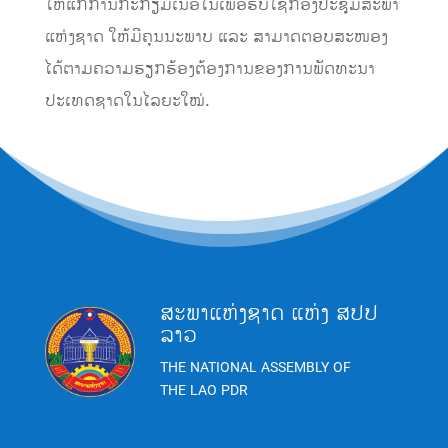
ໃຫ້ແກ່ການກະກຽມເນື້ອໃນເພື່ອຮັບໃຊ້ກອງປະຊຸມສະພາ
ແຫ່ງຊາດ ໃຫ້ມີຄຸນນະພາບ ແລະ ສາມາດຕອບສະໜອງ
ໄດ້ຕາມຄວາມຮຽກຮ້ອງຕ້ອງການຂອງການພັດທະນາ
ປະເທດຊາດໃນໄລຍະໃໝ່.
ສະພາແຫ່ງຊາດ ແຫ່ງ ສປປ
ລາວ
THE NATIONAL ASSEMBLY OF
THE LAO PDR