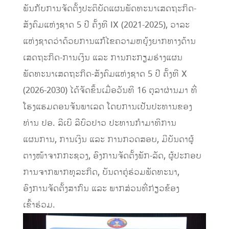
ພັນກັບການຈັດຕັ້ງປະຕິບັດແຜນພັດທະນາເສດຖະກິດ-
ສັງຄົມແຫ່ງຊາດ 5 ປີ ຄັ້ງທີ IX (2021-2025), ວາລະ
ແຫ່ງຊາດວ່າດ້ວຍການແກ້ໄຂຄວາມຫຍຸ້ງຍາກທາງດ້ານ
ເສດຖະກິດ-ການເງິນ ແລະ ການກະກຽມຮ່າງແຜນ
ພັດທະນາເສດຖະກິດ-ສັງຄົມແຫ່ງຊາດ 5 ປີ ຄັ້ງທີ X
(2026-2030) ໄດ້ຈັດຂຶ້ນເມື່ອວັນທີ 16 ຕຸລາຜ່ານມາ ທີ່
ໂຮງແຮມດອນຈັນພາເລດ ໂດຍການເປັນປະທານຂອງ
ທ່ານ ປອ. ລີເບີ ລີບົວປາວ ປະທານກຳມາທິການ
ແຜນການ, ການເງິນ ແລະ ການກວດສອບ, ມີບັນດາຜູ້
ຕາງໜ້າຈາກກະຊວງ, ອົງການຈັດຕັ້ງພັກ-ລັດ, ຜູ້ປະກອບ
ການຈາກພາກທຸລະກິດ, ບັນດາຄູ່ຮ່ວມພັດທະນາ,
ອົງການຈັດຕັ້ງສາກົນ ແລະ ພາກສ່ວນທີ່ກ່ຽວຂ້ອງ
ເຂົ້າຮ່ວມ.