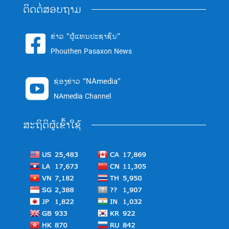
ຕິດຕໍ່ສອບຖາມ
ຂ່າວ "ຜູ້ແທນປະຊາຊົນ"

Phouthen Pasaxon News
ຊ່ອງຂ່າວ "NAmedia"

NAmedia Channel
ສະຖິຕິຜູ້ເຂົ້າໃຊ້