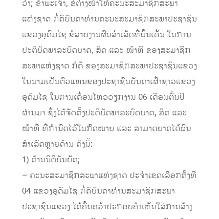
ວ່າ; ຂ້າພະເຈົ້າ, ຂໍຕ່າງໜ້າໃຫ້ຄະນະສະມາຊິກສະພາ
ແຫ່ງຊາດ ກໍ່ຄືບັນດາທ່ານຄະນະສະມາຊິກສະພາປະຊາຊົນ
ແຂວງອຸດົມໄຊ ຂໍລາຍງານຜົນສໍາເລັດທີ່ພົ້ນເດັ່ນ ໃນການ
ປະຕິບັດພາລະບົດບາດ, ສິດ ແລະ ໜ້າທີ ຂອງສະມາຊິກ
ສະພາແຫ່ງຊາດ ກໍ່ຄື ຂອງສະມາຊິກສະພາປະຊາຊົນແຂວງ
ໃນນາມເປັນຕົວແທນຂອງປະຊາຊົນບັນດາເຜົ່າຊາວແຂວງ
ອຸດົມໄຊ ໃນການເຄື່ອນໄຫວວຽກງານ 06 ເດືອນຕົ້ນປີ
ຜ່ານມາ ຊຶ່ງໄດ້ຈັດຕັ້ງປະຕິບັດພາລະບົດບາດ, ສິດ ແລະ
ໜ້າທີ່ ທີ່ກໍານົດໄວ້ໃນກົດໝາຍ ແລະ ສາມາດຍາດໄດ້ຜົນ
ສໍາເລັດຫຼາຍດ້ານ ດັ່ງນີ້:
1) ດ້ານນິຕິບັນຍັດ;
– ຄະນະສະມາຊິກສະພາແຫ່ງຊາດ ປະຈໍາເຂດເລືອກຕັ້ງທີ
04 ແຂວງອຸດົມໄຊ ກໍ່ຄືບັນດາທ່ານສະມາຊິກສະພາ
ປະຊາຊົນແຂວງ ໄດ້ຄົ້ນຄວ້າປະກອບຄໍາເຫັນໃສ່ການສ້າງ