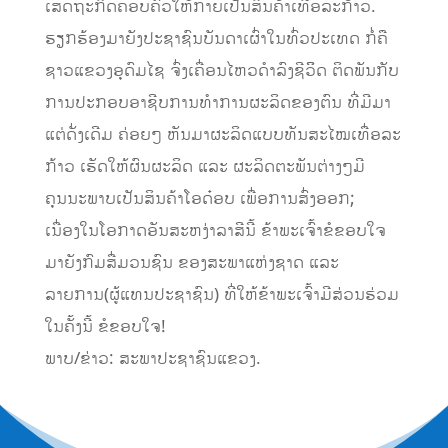
ເສດຖະກິດຄອບຄົວໃຫ້ກາຍເປັນສິນຄ້າເທື່ອລະກ້າວ.
ຮຽກຮ້ອງມາຍັງປະຊາຊົນບັນດາເຜົ່າໃນທົ່ວປະເທດ ກໍ່ຄື
ຊາວແຂວງອຸດົມໄຊ ຈົ່ງເຄື່ອນໄຫວດໍາລົງຊີວິິດ ຕິດພັນກັບ
ການປະກອບອາຊີບການທໍາການຜະລິດຂອງຕົນ ທີ່ມີມາ
ແຕ່ດັ່ງເດີມ ຄ່ອຍໆ ຫັນມາຜະລິດແບບທັນສະໄໝເທື່ອລະ
ກ້າວ ເຮັດໃຫ້ຜົນຜະລິດ ແລະ ຜະລິດຕະພັນຕ່າງໆມີ
ຄຸນນະພາບເປັນສິນຄ້າໂອດ໋ອບ ເພື່ອການສົ່ງອອກ;
ເນື່ອງໃນໂອກາດອັນສະຫງ່າລາສີນີ້ ຂ້າພະເຈົ້າຂໍຂອບໃຈ
ມາຍັງກົມສື່ມວນຊົນ ຂອງສະພາແຫ່ງຊາດ ແລະ
ລາຍການ(ຜູ້ແທນປະຊາຊົນ) ທີ່ໃຫ້ຂ້າພະເຈົ້າມີສ່ວນຮ່ວມ
ໃນຄັ້ງນີ້ ຂໍຂອບໃຈ!
ພາບ/ຂ່າວ: ສະພາປະຊາຊົນແຂວງ.