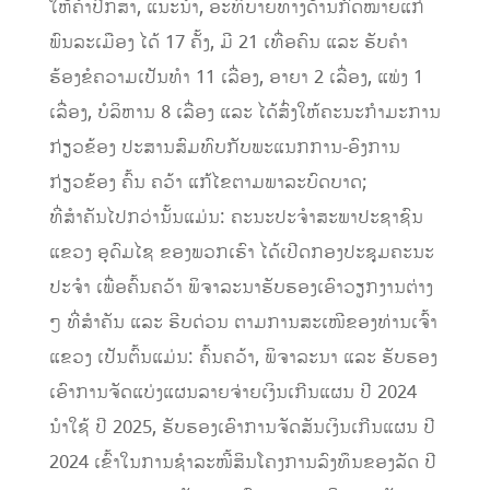
ໃຫ້ຄໍາປຶກສາ, ແນະນໍາ, ອະທິບາຍທາງດ້ານກົດໝາຍແກ່
ພົນລະເມືອງ ໄດ້ 17 ຄັ້ງ, ມີ 21 ເທື່ອຄົນ ແລະ ຮັບຄໍາ
ຮ້ອງຂໍຄວາມເປັນທໍາ 11 ເລື່ອງ, ອາຍາ 2 ເລື່ອງ, ແພ່ງ 1
ເລື່ອງ, ບໍລິຫານ 8 ເລື່ອງ ແລະ ໄດ້ສົ່ງໃຫ້ຄະນະກໍາມະການ
ກ່ຽວຂ້ອງ ປະສານສົມທົບກັບພະແນກການ-ອົງການ
ກ່ຽວຂ້ອງ ຄົ້ນ ຄວ້າ ແກ້ໄຂຕາມພາລະບົດບາດ;
ທີ່ສໍາຄັນໄປກວ່ານັ້ນແມ່ນ: ຄະນະປະຈໍາສະພາປະຊາຊົນ
ແຂວງ ອຸດົມໄຊ ຂອງພວກເຮົາ ໄດ້ເປີດກອງປະຊຸມຄະນະ
ປະຈໍາ ເພື່ອຄົ້ນຄວ້າ ພິຈາລະນາຮັບຮອງເອົາວຽກງານຕ່າງ
ໆ ທີ່ສໍາຄັນ ແລະ ຮີບດ່ວນ ຕາມການສະເໜີຂອງທ່ານເຈົ້າ
ແຂວງ ເປັນຕົ້ນແມ່ນ: ຄົ້ນຄວ້າ, ພິຈາລະນາ ແລະ ຮັບຮອງ
ເອົາການຈັດແບ່ງແຜນລາຍຈ່າຍເງິນເກີນແຜນ ປີ 2024
ນໍາໃຊ້ ປີ 2025, ຮັບຮອງເອົາການຈັດສັນເງິນເກີນແຜນ ປີ
2024 ເຂົ້າໃນການຊໍາລະໜີ້ສິນໂຄງການລົງທຶນຂອງລັດ ປີ