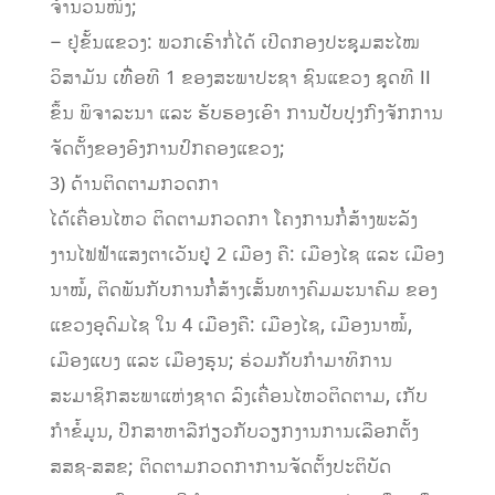
ຈໍານວນໜຶ່ງ;
– ຢູ່ຂັ້ນແຂວງ: ພວກເຮົາກໍ່ໄດ້ ເປີດກອງປະຊຸມສະໄໝ
ວິສາມັນ ເທືື່ອທີ 1 ຂອງສະພາປະຊາ ຊົນແຂວງ ຊຸດທີ II
ຂຶ້ນ ພິຈາລະນາ ແລະ ຮັບຮອງເອົາ ການປັບປຸງກົງຈັກການ
ຈັດຕັ້ງຂອງອົງການປົກຄອງແຂວງ;
3) ດ້ານຕິດຕາມກວດກາ
ໄດ້ເຄື່ອນໄຫວ ຕິດຕາມກວດກາ ໂຄງການກໍໍ່ສ້າງພະລັງ
ງານໄຟຟ້າແສງຕາເວັນຢູູ່ 2 ເມືອງ ຄື: ເມືອງໄຊ ແລະ ເມືອງ
ນາໝໍ້, ຕິດພັນກັບການກໍໍ່ສ້າງເສັ້ນທາງຄົມມະນາຄົມ ຂອງ
ແຂວງອຸດົມໄຊ ໃນ 4 ເມືອງຄື: ເມືອງໄຊ, ເມືອງນາໝໍ້,
ເມືອງແບງ ແລະ ເມືອງຮຸນ; ຮ່ວມກັບກໍາມາທິການ
ສະມາຊິກສະພາແຫ່ງຊາດ ລົງເຄື່ອນໄຫວຕິດຕາມ, ເກັບ
ກໍາຂໍ້ມູນ, ປຶກສາຫາລືກ່ຽວກັບວຽກງານການເລືອກຕັ້ງ
ສສຊ-ສສຂ; ຕິດຕາມກວດກາການຈັດຕັ້ງປະຕິບັດ