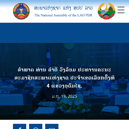
ສຳພາດ ທ່ານ ຄໍາດີ ວົງລ້ອມ ປະທາານຄະນະ
ສະມາຊິກສະພາແຫ່ງຊາດ ປະຈໍາເຂດເລືອກຕັ້ງທີ
4 ແຂວງອຸດົມໄຊ.
ມ.ຖ. 19, 2025