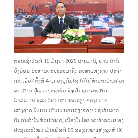
ຕອນເຊົ້າວັນທີ 16 ມິຖຸນາ 2025 ຜ່ານມານີ້, ທ່ານ ຄໍາດີ
ວົງລ້ອມ ປະທານຄະນະສະມາຊິກສະພາແຫ່ງຊາດ ປະຈໍາ
ເຂດເລືອກຕັ້ງທີ 4 ແຂວງອຸດົມໄຊ ໄດ້ໃຫ້ສໍາພາດຜ່ານຊ່ອງ
ລາຍການ ຜູ້ແທນປະຊາຊົນ ຊຶ່ງເປັນຊ່ອງລາຍການ
ໂທລະພາບ ແລະ ວິທະຍຸກະຈາຍສຽງ ຂອງສະພາ
ແຫ່ງຊາດ ໃນການເປັນກະບອກສຽງຂອງປະຊາຊົນລາວ
ບັນດາເຜົ່າໃນທົ່ວປະເທດ, ເນື່ອງໃນໂອກາດເຂົ້າຮ່ວມກອງ
ປະຊຸມສະໄໝສາມັນເທື່ອທີ 09 ຂອງສະພາແຫ່ງຊຸດທີ IX