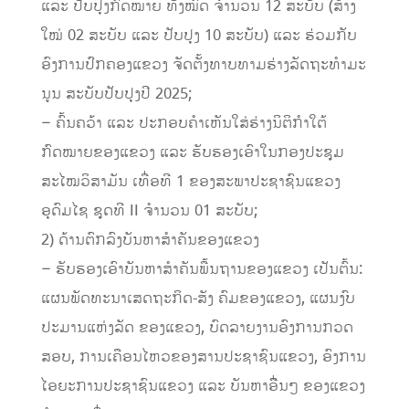
ແລະ ປັບປຸງກົດໝາຍ ທັງໝົດ ຈໍານວນ 12 ສະບັບ (ສ້າງ
ໃໝ່ 02 ສະບັບ ແລະ ປັບປຸງ 10 ສະບັບ) ແລະ ຮ່ວມກັບ
ອົງການປົກຄອງແຂວງ ຈັດຕັ້ງທາບທາມຮ່າງລັດຖະທໍາມະ
ນູນ ສະບັບປັບປຸງປີ 2025;
– ຄົ້ນຄວ້າ ແລະ ປະກອບຄໍາເຫັນໃສ່ຮ່າງນິຕິກໍາໃຕ້
ກົດໝາຍຂອງແຂວງ ແລະ ຮັບຮອງເອົາໃນກອງປະຊຸມ
ສະໄໝວິສາມັນ ເທື່ອທີ 1 ຂອງສະພາປະຊາຊົນແຂວງ
ອຸດົມໄຊ ຊຸດທີ II ຈໍານວນ 01 ສະບັບ;
2) ດ້ານຕົກລົງບັນຫາສໍາຄັນຂອງແຂວງ
– ຮັບຮອງເອົາບັນຫາສໍາຄັນພື້ນຖານຂອງແຂວງ ເປັນຕົ້ນ:
ແຜນພັດທະນາເສດຖະກິດ-ສັງ ຄົມຂອງແຂວງ, ແຜນງົບ
ປະມານແຫ່ງລັດ ຂອງແຂວງ, ບົດລາຍງານອົງການກວດ
ສອບ, ການເຄືອນໄຫວຂອງສານປະຊາຊົນແຂວງ, ອົງການ
ໄອຍະການປະຊາຊົນແຂວງ ແລະ ບັນຫາອືື່ນໆ ຂອງແຂວງ