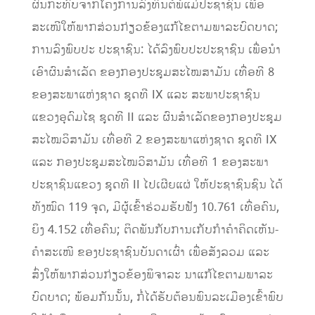
ຜົນກະທົບຈາກໂຄງການລົງທຶນຕໍ່ພໍ່ແມ່ປະຊາຊົນ ເພື່ອ
ສະເໜີໃຫ້ພາກສ່ວນກ່ຽວຂ້ອງແກ້ໄຂຕາມພາລະບົດບາດ;
ການລົງພົບປະ ປະຊາຊົນ: ໄດ້ລົງພົບປະປະຊາຊົນ ເພື່ອນໍາ
ເອົາຜົນສໍາເລັດ ຂອງກອງປະຊຸມສະໄໝສາມັນ ເທື່ອທີ 8
ຂອງສະພາແຫ່ງຊາດ ຊຸດທີ IX ແລະ ສະພາປະຊາຊົນ
ແຂວງອຸດົມໄຊ ຊຸດທີ II ແລະ ຜົນສໍາເລັດຂອງກອງປະຊຸມ
ສະໄໝວິສາມັນ ເທື່ອທີ 2 ຂອງສະພາແຫ່ງຊາດ ຊຸດທີ IX
ແລະ ກອງປະຊຸມສະໄໝວິສາມັນ ເທື່ອທີ 1 ຂອງສະພາ
ປະຊາຊົນແຂວງ ຊຸດທີ II ໄປເຜີຍແຜ່ ໃຫ້ປະຊາຊົນຊົນ ໄດ້
ທັງໝົດ 119 ຈຸດ, ມີຜູ້ເຂົ້າຮ່ວມຮັບຟັງ 10.761 ເທື່ອຄົນ,
ຍິງ 4.152 ເທື່ອຄົນ; ຕິດພັນກັບການເກັບກໍາຄໍາຄິດເຫັນ-
ຄໍາສະເໜີ ຂອງປະຊາຊົນບັນດາເຜົ່າ ເພື່ອສັງລວມ ແລະ
ສົ່ງໃຫ້ພາກສ່ວນກ່ຽວຂ້ອງພິຈາລະ ນາແກ້ໄຂຕາມພາລະ
ບົດບາດ; ພ້ອມກັນນັ້ນ, ກໍ່ໄດ້ຮັບຕ້ອນພົນລະເມືອງເຂົ້າພົບ