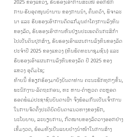
2025 ຂອງແຂວງ, ຮັບຮອງເອົາການສະເໜີ ອອກພັກ
ການ-ຮັບອຸດໜູນບໍານານ ຂອງການນໍາ, ຄົ້ນຄວ້າ, ພິຈາລະ
ນາ ແລະ ຮັບຮອງເອົາການດັດແກ້ມູນຄ່າໂຄງການລົງທຶນ
ຂອງລັດ, ຮັບຮອງເອົາການຫັນປ່ຽນປະເພດດິນກະສິກໍາ
ໄປເປັນດິນປຸກສ້າງ, ຮັບຮອງເອົາແຜນການລົງທຶນຂອງລັດ
ປະຈໍາປີ 2025 ຂອງແຂວງ (ທຶນພັດທະນາຊຸມຊົນ) ແລະ
ຮັບຮອງເອົາແຜນການລົງທຶນຂອງລັດ ປີ 2025 ຂອງ
ແຂວງ ອຸດົມໄຊ;
ທ້າຍນີ້ ຂໍຮຽກຮ້ອງມາຍັງບັນດາທ່ານ ຄະນະພັກທຸກໆຂັ້ນ,
ພະນັກງານ-ລັດຖະກອນ, ທະ ຫານ-ຕໍາຫຼວດ ຕະຫຼອດ
ຮອດພໍ່ແມ່ປະຊາຊົນບັນດາເຜົ່າ ຈົ່ງພ້ອມກັນເປັນເຈົ້າການ
ໃນການຈັດຕັ້ງປະຕິບັດບັນດາແນວທາງຂອງພັກ,
ນະໂຍບາຍ, ລະບຽບການ, ກົດໝາຍຂອງລັດວາງອອກຢ່າງ
ເຂັ້ມງວດ, ພ້ອມທັງເປັນແບບຢ່າງນຳໜ້າໃນການສ້າງ