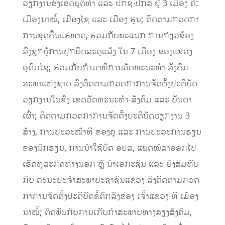
ວຽກງານຂົງເຂດຍຸຕິທໍາ ແລະ ປກຊ-ປກສ ຢູ່ 3 ເມືອງ ຄື:
ເມືອງນາໝໍ້, ເມືອງໄຊ ແລະ ເມືອງ ຮຸນ; ຕິດຕາມກວດກາ
ການຂຸດຄົ້ນແຮ່ທາດ, ຮ່ວມກັບພະແນກ ການກ່ຽວຂ້ອງ
ລົງຊຸກຍູ້ການປູກພຶດລະດູແລ້ງ ໃນ 7 ເມືອງ ຂອງແຂວງ
ອຸດົມໄຊ; ຮ່ວມກັບກໍາມາທິການວັດທະນະທໍາ-ສັງຄົມ
ສະພາແຫ່ງຊາດ ລົງຕິດຕາມກວດກາການຈັດຕັ້ງປະຕິບັດ
ວຽກງານໃນຂົງ ເຂດວັດທະນະທໍາ-ສັງຄົມ ແລະ ບັນດາ
ເຜົ່າ; ຕິດຕາມກວດກາການຈັດຕັ້ງປະຕິບັດວຽກງານ 3
ສ້າງ, ການປະລະໜ້າທີ ຂອງຄູ ແລະ ການປະລະການຮຽນ
ຂອງນັກຮຽນ, ການນໍາໃຊ້ບັດ ອປລ, ແພດໝໍລາອອກໄປ
ເຮັດທຸລະກິດທາງນອກ ຫຼື ນໍາເອກະຊົນ ແລະ ຍັງສົມທົບ
ກັບ ຄະນະປະຈໍາສະພາປະຊາຊົນແຂວງ ລົງຕິດຕາມກວດ
ກາການຈັດຕັ້ງປະຕິບັດຂໍ້ຕົກລົງຂອງ ເຈົ້າແຂວງ ທີ່ ເມືອງ
ນາໝໍ້; ຕິດພັນກັບການເກັບກໍາສະພາບຫາງສຽງສັງຄົມ,