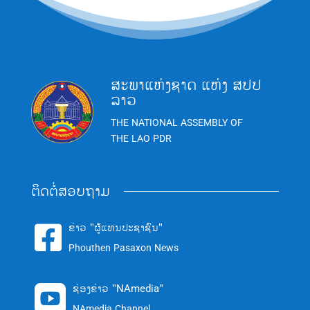
ສະພາແຫ່ງຊາດ ແຫ່ງ ສປປ
ລາວ
THE NATIONAL ASSEMBLY OF
THE LAO PDR
ຕິດຕໍ່ສອບຖາມ
ຂ່າວ "ຜູ້ແທນປະຊາຊົນ"

Phouthen Pasaxon News
ຊ່ອງຂ່າວ "NAmedia"

NAmedia Channel