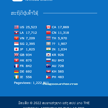
ສະຖິຕິຜູ້ເຂົ້າໃຊ້
ລິຂະສິດ © 2022 ສະພາແຫ່ງຊາດ ແຫ່ງ ສປປ ລາວ THE