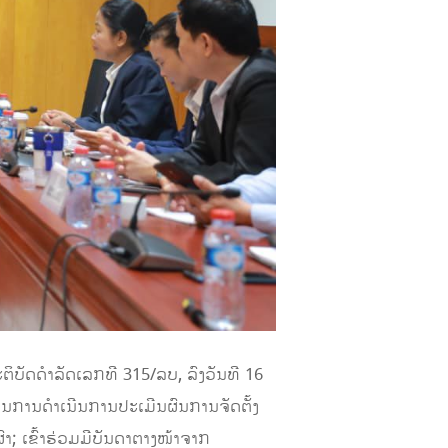
ິບັດດຳລັດເລກທີ 315/ລບ, ລົງວັນທີ 16
ນການດໍາເນີນການປະເມີນຜົນການຈັດຕັ້ງ
າ; ເຂົ້າຮ່ວມມີບັນດາຕາງໜ້າຈາກ