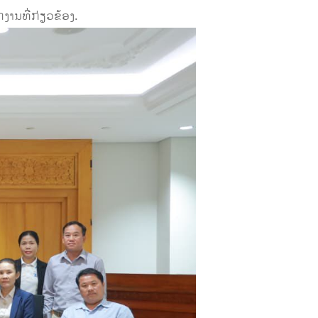
ານທີ່ກ່ຽວຂ້ອງ.