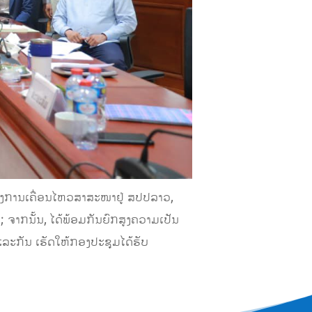
ອງການເຄື່ອນໄຫວສາສະໜາຢູ່ ສປປລາວ,
; ຈາກນັ້ນ, ໄດ້ພ້ອມກັນຍົກສູງຄວາມເປັນ
ລະກັນ ເຮັດໃຫ້ກອງປະຊຸມໄດ້ຮັບ