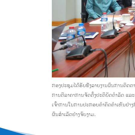
ກອງປະຊຸມໄດ້ຮັບຟັງລາຍງານຜົນການຕິດຕາ
ການຕີລາຄາການຈັດຕັ້ງປະຕິບັດດຳລັດ ແລະ 
ເຈົ້າການໃນການປະກອບຄຳຄິດຄຳເຫັນຢ່າງກ
ຜົນສຳເລັດຢ່າງຈົບງາມ.