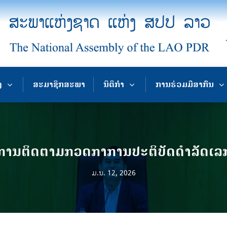
ງ
ສະມາຊິກສະພາ
ນິຕິກຳ
ການຮ່ວມມືສາກົນ
ນການຕິດຕາມກວດກາການປະຕິບັດດຳລັດເລກ
ມ.ນ. 12, 2026