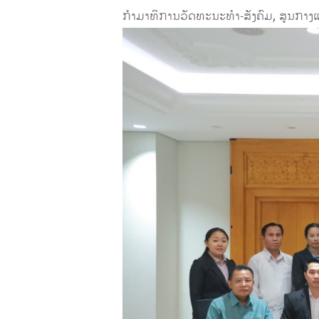
ກຳມາທິການວັດທະນະທຳ-ສັງຄົມ, ສູນກາງແ