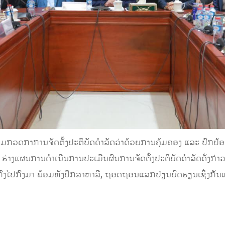
ມກວດກາການຈັດຕັ້ງປະຕິບັດດຳລັດວ່າດ້ວຍການຄຸ້ມຄອງ ແລະ ປົກປ້
ຮ່າງແຜນການດໍາເນີນການປະເມີນຜົນການຈັດຕັ້ງປະຕິບັດດຳລັດດັ່ງກ່າວ
ົງໄປກົງມາ ພ້ອມທັງປຶກສາຫາລື, ຖອດຖອນແລກປ່ຽນບົດຮຽນເຊິ່ງກັນແ