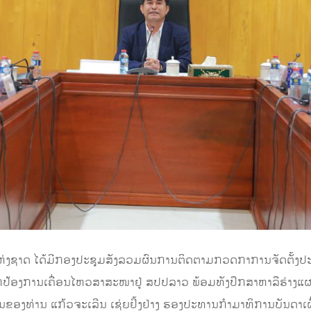
ແຫ່ງຊາດ ໄດ້ມີກອງປະຊຸມສັງລວມຜົນການຕິດຕາມກວດກາການຈັດຕັ້ງປະຕ
ົກປ້ອງການເຄື່ອນໄຫວສາສະໜາຢູ່ ສປປລາວ ພ້ອມທັງປຶກສາຫາລືຮ່າງແຜ
ຂອງທ່ານ ແກ້ວຈະເລີນ ເຊ່ຍຢິ້ງຢ່າງ ຮອງປະທານກຳມາທິການບັນດາເຜົ່