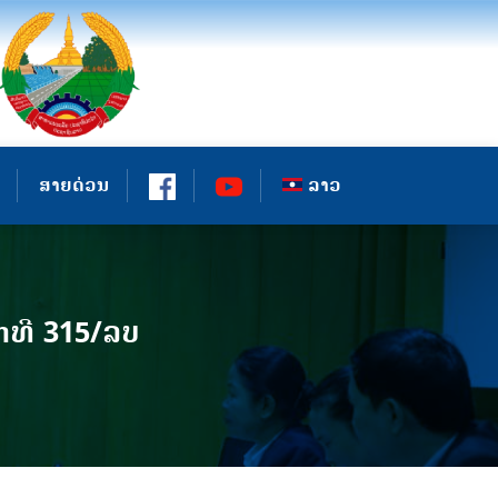
ສາຍດ່ວນ
ລາວ
ທີ 315/ລບ