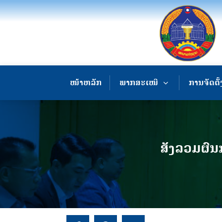
ໜ້າຫລັກ
ພາກສະເໜີ
ການຈັດຕັ້
ສັງລວມຜົ