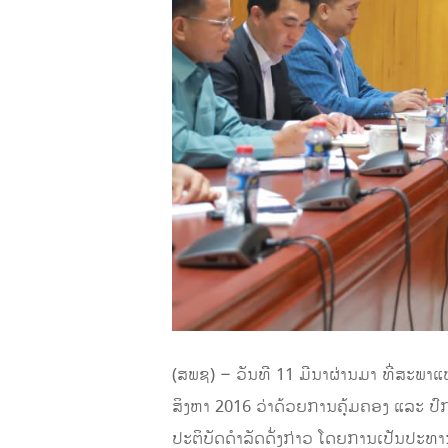
(ສພຊ) – ວັນທີ 11 ມີນາຜ່ານມາ ທີ່ສະພາ
ສິງຫາ 2016 ວ່າດ້ວຍການຄຸ້ມຄອງ ແລະ ປ
ປະຕິບັດດຳລັດດັ່ງກ່າວ ໂດຍການເປັນປະທານ