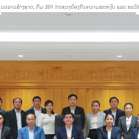
ນວລາວສ້າງຊາດ, ກົມ 201 ກະຊວງປ້ອງກັນຄວາມສະຫງົບ ແລະ ພະນັກງ