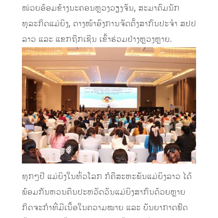
ໜ່ວຍອ້ອມຂ້າງນະຄອນຫຼວງວຽງຈັນ, ສະມາຄົມນັກ
ທຸລະກິດແມ່ຍິງ, ຕາງໜ້າອົງການຈັດຕັ້ງສາກົນປະຈໍາ ສປປ
ລາວ ແລະ ແຂກຖືກເຊີນ ເຂົ້າຮ່ວມຢ່າງຫຼວງຫຼາຍ.
ທຸກໆປີ ແມ່ຍິງໃນທົ່ວໂລກ ກໍຄືສະຫະພັນແມ່ຍິງລາວ ໄດ້
ພ້ອມກັນຫວນຄືນປະຫວັດວັນແມ່ຍິງສາກົນດ້ວຍຫຼາຍ
ກິດຈະກໍາທີ່ມີເນື້ອໃນຄວາມໝາຍ ແລະ ບັນຍາກາດຟົດ