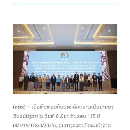
(ສພຊ) – ເພື່ອທົບທວນຄືນປະຫວັດຄວາມເປັນມາຂອງ
ວັນແມ່ຍິງສາກົນ ວັນທີ 8 ມີນາ ຄົບຮອບ 115 ປີ
(8/3/1910-8/3/2025), ສູນກາງສະຫະພັນແມ່ຍິງລາວ