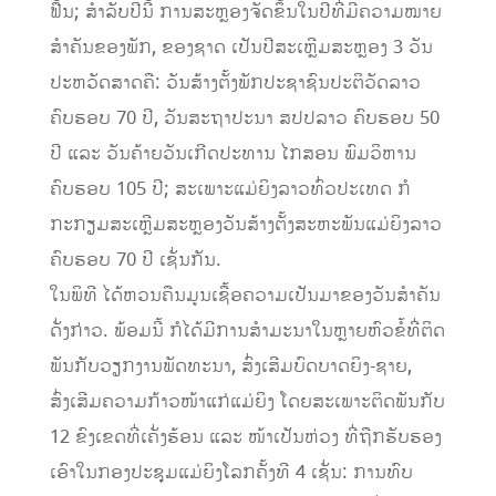
ຟື້ນ; ສໍາລັບປີນີ້ ການສະຫຼອງຈັດຂຶ້ນໃນປີທີ່ມີຄວາມໝາຍ
ສໍາຄັນຂອງພັກ, ຂອງຊາດ ເປັນປີສະເຫຼີມສະຫຼອງ 3 ວັນ
ປະຫວັດສາດຄື: ວັນສ້າງຕັ້ງພັກປະຊາຊົນປະຕິວັດລາວ
ຄົບຮອບ 70 ປີ, ວັນສະຖາປະນາ ສປປລາວ ຄົບຮອບ 50
ປີ ແລະ ວັນຄ້າຍວັນເກີດປະທານ ໄກສອນ ພົມວິຫານ
ຄົບຮອບ 105 ປີ; ສະເພາະແມ່ຍິງລາວທົ່ວປະເທດ ກໍ
ກະກຽມສະເຫຼີມສະຫຼອງວັນສ້າງຕັ້ງສະຫະພັນແມ່ຍິງລາວ
ຄົບຮອບ 70 ປີ ເຊັ່ນກັນ.
ໃນພິທີ ໄດ້ຫວນຄືນມູນເຊື້ອຄວາມເປັນມາຂອງວັນສໍາຄັນ
ດັ່ງກ່າວ. ພ້ອມນີ້ ກໍໄດ້ມີການສໍາມະນາໃນຫຼາຍຫົວຂໍ້ທີ່ຕິດ
ພັນກັບວຽກງານພັດທະນາ, ສົ່ງເສີມບົດບາດຍິງ-ຊາຍ,
ສົ່ງເສີມຄວາມກ້າວໜ້າແກ່ແມ່ຍິງ ໂດຍສະເພາະຕິດພັນກັບ
12 ຂົງເຂດທີ່ເຄັ່ງຮ້ອນ ແລະ ໜ້າເປັນຫ່ວງ ທີ່ຖືກຮັບຮອງ
ເອົາໃນກອງປະຊຸມແມ່ຍິງໂລກຄັ້ງທີ 4 ເຊັ່ນ: ການທົບ