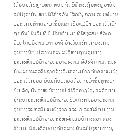
ໄດ້ຮ່ວມກັບຫຼາຍພາກສ່ວນ ຈັດພິທີສະເຫຼີມສະຫຼອງວັນ
ແມ່ຍິງສາກົນ ພາຍໃຕ້ຄຳຂວັນ “ສິດທິ, ຄວາມສະເໝີພາບ
ແລະ ການສ້າງຄວາມເຂັ້ມແຂງ ເພື່ອແມ່ຍິງ ແລະ ເດັກຍິງ
ທຸກຄົນ” ໃນວັນທີ 5 ມີນາຜ່ານມາ ທີ່ໂຮງແຮມ ຮໍລິເດ
ອິນ; ໂດຍມີທ່ານ ນາງ ອາລີ ວົງໜໍ່ບຸນທໍາ ກໍາມະການ
ສູນກາງພັກ, ປະທານຄະນະບໍລິຫານງານສູນກາງ
ສະຫະພັນແມ່ຍິງລາວ, ຮອງປະທານ ຜູ້ປະຈໍາການຄະນະ
ກໍາມະການລະດັບຊາດສົ່ງເສີມຄວາມກ້າວໜ້າຂອງແມ່ຍິງ
ແລະ ເດັກນ້ອຍ ພ້ອມດ້ວຍຄອບຄົວການນຳຂັ້ນສູງຂອງ
ພັກ-ລັດ, ບັນດາພະນັກງານປະຕິວັດອາວຸໂສ, ອະດີດການ
ນຳຂອງສະຫະພັນແມ່ຍິງລາວ, ບັນດາທ່ານຮອງປະທານ
ສູນກາງສະຫະພັນແມ່ຍິງລາວ ແລະ ຄະນະບໍລິຫານງານ
ສະຫະພັນແມ່ຍິງລາວ, ສະຫະພັນແມ່ຍິງກະຊວງ ແລະ
ອົງການ ພ້ອມດ້ວຍຕາງໜ້າສະຫະພັນແມ່ຍິງຮາກຖານ,