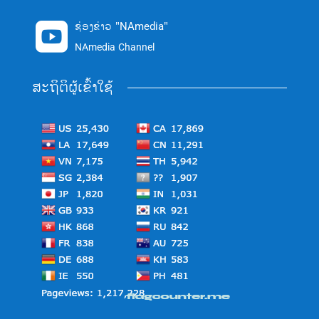
ຊ່ອງຂ່າວ "NAmedia"

NAmedia Channel
ສະຖິຕິຜູ້ເຂົ້າໃຊ້