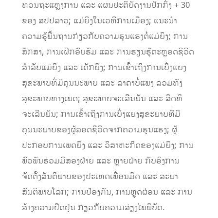
ທວນຖະແຫຼງການ ແລະ ແຜນປະຕິບັດງານປັກກິ່ງ + 30
ຂອງ ສປປລາວ; ແມ່ຍິງໃນເວທີການເມືອງ; ແນະນຳ
ຄວາມຮູ້ພື້ນຖານກ່ຽວກັບຄວາມຮຸນແຮງຕໍ່ແມ່ຍິງ; ການ
ສຶກສາ, ການເຝິກອົບຮົມ ແລະ ການຮຽນຮູ້ຕະຫຼອດຊີວິດ
ສໍາລັບແມ່ຍິງ ແລະ ເດັກຍິງ; ການເຂົ້າເຖິງການເບິ່ງແຍງ
ສຸຂະພາບທີ່ມີຄຸນນະພາບ ແລະ ລາຄາບໍ່ແພງ ລວມທັງ
ສຸຂະພາບທາງເພດ; ສຸຂະພາບຈະເລີນພັນ ແລະ ສິດທິ
ຈະເລີນພັນ; ການເຂົ້າເຖິງການເບິ່ງແຍງສຸຂະພາບທີ່ມີ
ຄຸນນະພາບຂອງຜູ້ລອດຊີວິດຈາກຄວາມຮຸນແຮງ; ຜູ້
ປະກອບການເພດຍິງ ແລະ ວິສາຫະກິດຂອງແມ່ຍິງ; ການ
ພົວພັນຮ່ວມມືສອງຝ່າຍ ແລະ ຫຼາຍຝ່າຍ ກັບອົງການ
ຈັດຕັ້ງສັນຕິພາບຂອງປະເທດເພື່ອນມິດ ແລະ ສະພາ
ສັນຕິພາບໂລກ; ການປ້ອງກັນ, ການຫຼຸດຜ່ອນ ແລະ ການ
ສ້າງຄວາມຢືດຢຸ່ນ ກ່ຽວກັບຄວາມສ່ຽງໄພພິບັດ.