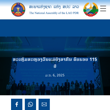
ສະເຫຼີມສະຫຼອງວັນແມ່ຍິງສາກົນ ຄົບຮອບ 115
ປີ
ມ.ນ. 6, 2025