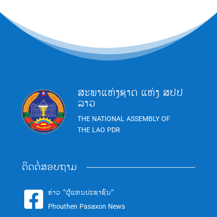
ສະພາແຫ່ງຊາດ ແຫ່ງ ສປປ
ລາວ
THE NATIONAL ASSEMBLY OF
THE LAO PDR
ຕິດຕໍ່ສອບຖາມ
ຂ່າວ "ຜູ້ແທນປະຊາຊົນ"

Phouthen Pasaxon News