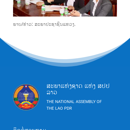
ພາບ/ຂ່າວ: ສະພາປະຊາຊົນແຂວງ.
ສະພາແຫ່ງຊາດ ແຫ່ງ ສປປ
ລາວ
THE NATIONAL ASSEMBLY OF
THE LAO PDR