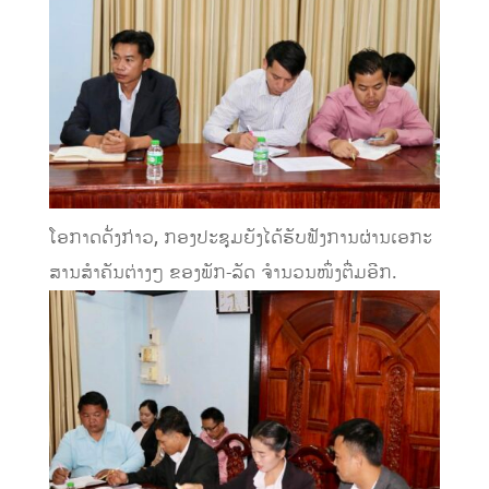
ໂອກາດດັ່ງກ່າວ, ກອງປະຊຸມຍັງໄດ້ຮັບຟັງການຜ່ານເອກະ
ສານສໍາຄັນຕ່າງໆ ຂອງພັກ-ລັດ ຈໍານວນໜຶ່ງຕື່ມອີກ.