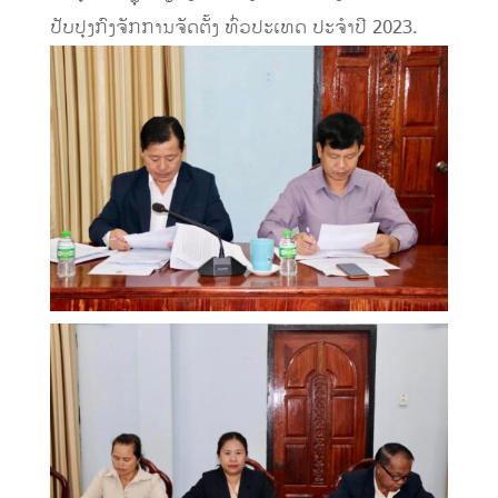
ປັບປຸງກົງຈັກການຈັດຕັ້ງ ທົ່ວປະເທດ ປະຈໍາປີ 2023.