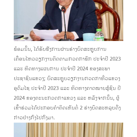
ພ້ອມນັ້ນ, ໄດ້ຮັບຟັງການຜ່ານຮ່າງບົດສະຫຼຸບການ
ເຄື່ອນໄຫວວຽກງານຕິດຕາມກວດກາພັກ ປະຈໍາປີ 2023
ແລະ ທິດທາງແຜນການ ປະຈໍາປີ 2024 ຂອງສະພາ
ປະຊາຊົນແຂວງ; ບົດສະຫຼຸບວຽກງານກວດກາທົ່ວແຂວງ
ອຸດົມໄຊ ປະຈໍາປີ 2023 ແລະ ທິດທາງຄາດໝາຍສູ້ຊົນ ປີ
2024 ຂອງຄະນະກວດກາແຂວງ ແລະ ຫລັງຈາກນັ້ນ, ຜູ້
ເຂົ້າຮ່ວມໄດ້ປະກອບຄໍາຄິດເຫັນຕໍ່ 2 ຮ່າງບົດສະຫລຸບດັ່ງ
ກ່າວຢ່າງກົງໄປກົງມາ.