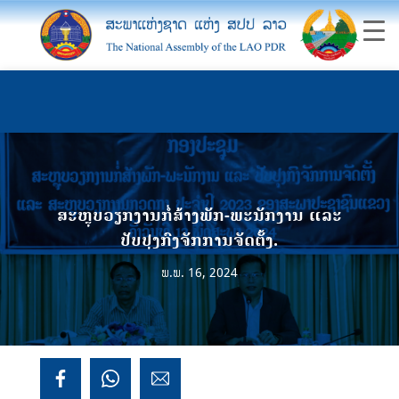
ສະຫຼຸບວຽກງານກໍ່ສ້າງພັກ-ພະນັກງານ ແລະ
ປັບປຸງກົງຈັກການຈັດຕັ້ງ.
ພ.ພ. 16, 2024