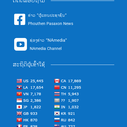
ຕິດຕໍ່ສອບຖາມ
ຂ່າວ "ຜູ້ແທນປະຊາຊົນ"

Phouthen Pasaxon News
ຊ່ອງຂ່າວ "NAmedia"

NAmedia Channel
ສະຖິຕິຜູ້ເຂົ້າໃຊ້