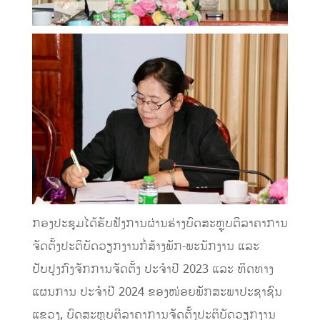
ກອງປະຊຸມໄດ້ຮັບຟັງການຜ່ານຮ່າງບົດສະຫຼຸບຕີລາຄາການ
ຈັດຕັ້ງປະຕິບັດວຽກງານກໍ່ສ້າງພັກ-ພະນັກງານ ແລະ
ປັບປຸງກົງຈັກການຈັດຕັ້ງ ປະຈໍາປີ 2023 ແລະ ທິດທາງ
ແຜນການ ປະຈໍາປີ 2024 ຂອງໜ່ອຍພັກສະພາປະຊາຊົນ
ແຂວງ, ບົດສະຫຼຸບຕີລາຄາການຈັດຕັ້ງປະຕິບັດວຽກງານ