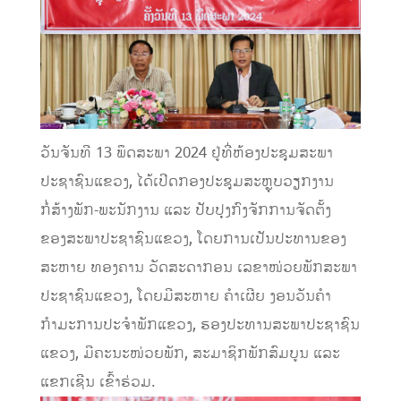
ວັນຈັນທີ 13 ພຶດສະພາ 2024 ຢູ່ທີ່ຫ້ອງປະຊຸມສະພາ
ປະຊາຊົນແຂວງ, ໄດ້ເປີດກອງປະຊຸມສະຫຼຸບວຽກງານ
ກໍ່ສ້າງພັກ-ພະນັກງານ ແລະ ປັບປຸງກົງຈັກການຈັດຕັ້ງ
ຂອງສະພາປະຊາຊົນແຂວງ, ໂດຍການເປັນປະທານຂອງ
ສະຫາຍ ທອງຄານ ວັດສະດາກອນ ເລຂາໜ່ວຍພັກສະພາ
ປະຊາຊົນແຂວງ, ໂດຍມີສະຫາຍ ຄໍາເຜີຍ ງອນວັນຄໍາ
ກໍາມະການປະຈໍາພັກແຂວງ, ຮອງປະທານສະພາປະຊາຊົນ
ແຂວງ, ມີຄະນະໜ່ວຍພັກ, ສະມາຊິກພັກສົມບູນ ແລະ
ແຂກເຊີນ ເຂົ້າຮ່ວມ.