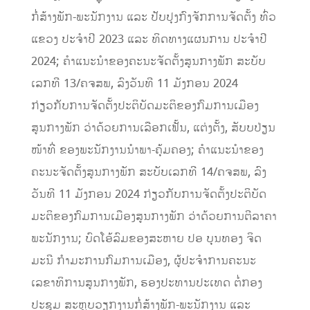
ກໍ່ສ້າງພັກ-ພະນັກງານ ແລະ ປັບປຸງກົງຈັກການຈັດຕັ້ງ ທົ່ວ
ແຂວງ ປະຈໍາປີ 2023 ແລະ ທິດທາງແຜນການ ປະຈໍາປີ
2024; ຄໍາແນະນໍາຂອງຄະນະຈັດຕັ້ງສູນກາງພັກ ສະບັບ
ເລກທີ 13/ຄຈສພ, ລົງວັນທີ 11 ມັງກອນ 2024
ກ່ຽວກັບການຈັດຕັ້ງປະຕິບັດມະຕິຂອງກົມການເມືອງ
ສູນກາງພັກ ວ່າດ້ວຍການເລືອກເຟັ້ນ, ແຕ່ງຕັ້ງ, ສັບບປ່ຽນ
ໜ້າທີ່ ຂອງພະນັກງານນໍາພາ-ຄຸ້ມຄອງ; ຄໍາແນະນໍາຂອງ
ຄະນະຈັດຕັ້ງສູນກາງພັກ ສະບັບເລກທີ 14/ຄຈສພ, ລົງ
ວັນທີ 11 ມັງກອນ 2024 ກ່ຽວກັບການຈັດຕັ້ງປະຕິບັດ
ມະຕິຂອງກົມການເມືອງສູນກາງພັກ ວ່າດ້ວຍການຕີລາຄາ
ພະນັກງານ; ບົດໂອ້ລົມຂອງສະຫາຍ ປອ ບຸນທອງ ຈິດ
ມະນີ ກໍາມະການກົມການເມືອງ, ຜູ້ປະຈໍາການຄະນະ
ເລຂາທິການສູນກາງພັກ, ຮອງປະທານປະເທດ ຕໍ່ກອງ
ປະຊຸມ ສະຫຼຸບວຽກງານກໍ່ສ້າງພັກ-ພະນັກງານ ແລະ