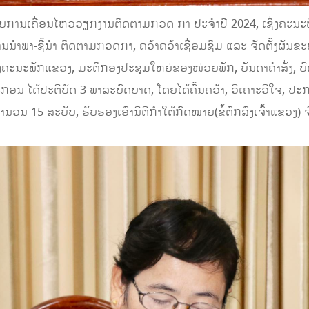
ຸບການເຄື່ອນໄຫວວຽກງານຕິດຕາມກວດ ກາ ປະຈໍາປີ 2024, ເຊິ່ງຄະນະພ
າພາ-ຊື້ນໍາ ຕິດຕາມກວດກາ, ຄວ້າຄວ້າເຊື່ອມຊຶມ ແລະ ຈັດຕັ້ງຜັນຂ
ົງຄະນະພັກແຂວງ, ມະຕິກອງປະຊຸມໃຫຍ່ຂອງໜ່ວຍພັກ, ບັນດາຄໍາສັ່ງ, ບົ
ອນ ໄດ້ປະຕິບັດ 3 ພາລະບົດບາດ, ໂດຍໄດ້ຄົ້ນຄວ້າ, ວິເຄາະວິໃຈ, ປະກອ
 15 ສະບັບ, ຮັບຮອງເອົານິຕິກໍາໃຕ້ກົດໝາຍ(ຂໍ້ຕົກລົງເຈົ້າແຂວງ) ຈໍ