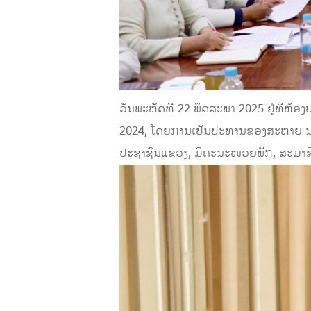
ວັນພະຫັດທີ 22 ພຶດສະພາ 2025 ຢູ່ທີ່ຫ
2024, ໂດຍການເປັນປະທານຂອງສະຫາຍ ນາ
ປະຊາຊົນແຂວງ, ມີຄະນະໜ່ວຍພັກ, ສະມາຊິກ