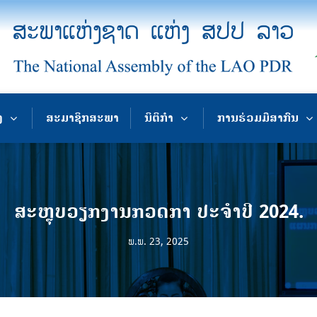
ງ
ສະມາຊິກສະພາ
ນິຕິກຳ
ການຮ່ວມມືສາກົນ
ສະຫຼຸບວຽກງານກວດກາ ປະຈໍາປີ 2024.
ພ.ພ. 23, 2025