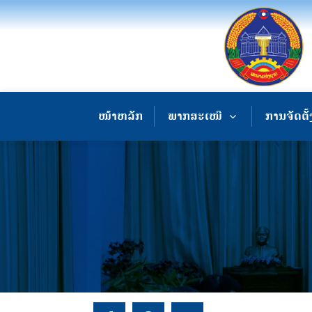
ໜ້າຫລັກ
ພາກສະເໜີ
ການຈັດຕັ້