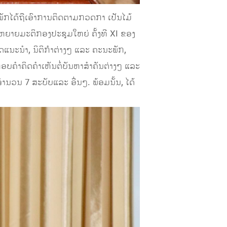
ັກໄດ້ຖືເອົາການຕິດຕາມກວດກາ ເປັນໄມ້
ະຫຍາຍມະຕິກອງປະຊຸມໃຫຍ່ ຄັ້ງທີ XI ຂອງ
ດແນະນໍາ, ນິຕິກໍາຕ່າງໆ ແລະ ຄະນະພັກ,
ບຄໍາຄິດຄໍາເຫັນຕໍ່ບັນຫາສໍາຄັນຕ່າງໆ ແລະ
ານວນ 7 ສະບັບແລະ ອື່ນໆ. ພ້ອມນັ້ນ, ໄດ້