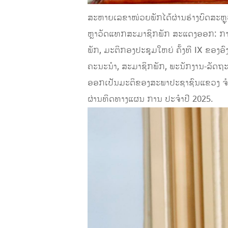
ສະຫາຍເລຂາໜ່ວຍພັກໄດ້ຜ່ານຮ່າງບົດສະຫຼ
ຫຼາວັດແທກສະມາຊິກພັກ ສະແດງອອກ: ການນໍ
ພັກ, ມະຕິກອງປະຊຸມໃຫຍ່ ຄັ້ງທີ IX ຂອງອ
ຄະນະນໍາ, ສະມາຊິກພັກ, ພະນັກງານ-ລັດຖະກ
ອອກເປັນມະຕິຂອງສະພາປະຊາຊົນແຂວງ ຈໍານວນ
ຜ່ານທິດທາງແຜນ ການ ປະຈໍາປີ 2025.