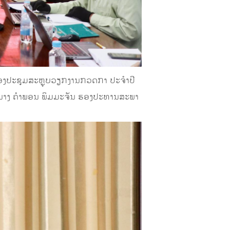
ກອງປະຊຸມສະຫຼຸບວຽກງານກວດກາ ປະຈໍາປີ
ນາງ ຄໍາພອນ ພິມມະຈັນ ຮອງປະທານສະພາ