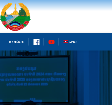
ສາຍດ່ວນ
ລາວ