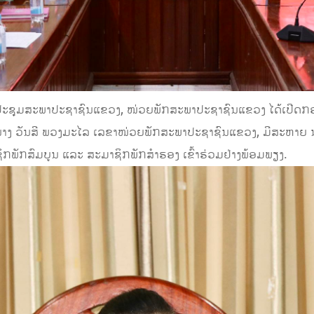
້ອງປະຊຸມສະພາປະຊາຊົນແຂວງ, ໜ່ວຍພັກສະພາປະຊາຊົນແຂວງ ໄດ້ເປີດ
ງ ວັນສີ ພວງມະໄລ ເລຂາໜ່ວຍພັກສະພາປະຊາຊົນແຂວງ, ມີສະຫາຍ 
ພັກສົມບູນ ແລະ ສະມາຊິກພັກສໍາຮອງ ເຂົ້າຮ່ວມຢ່າງພ້ອມພຽງ.