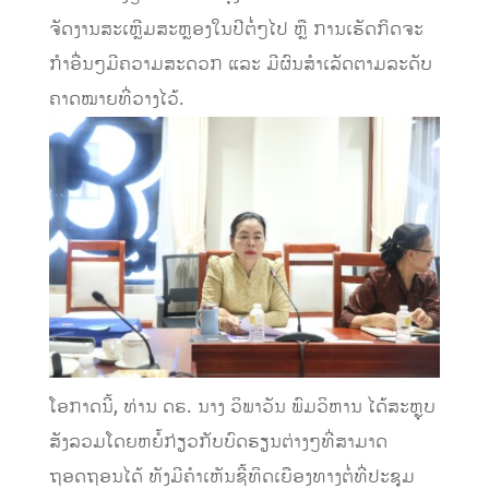
ຈັດງານສະເຫຼີມສະຫຼອງໃນປີຕໍ່ໆໄປ ຫຼື ການເຮັດກິດຈະ
ກຳອື່ນໆມີຄວາມສະດວກ ແລະ ມີຜົນສຳເລັດຕາມລະດັບ
ຄາດໝາຍທີ່ວາງໄວ້.
ໂອກາດນີ້, ທ່ານ ດຣ. ນາງ ວິພາວັນ ພົມວິຫານ ໄດ້ສະຫຼຸບ
ສັງລວມໂດຍຫຍໍ້ກ່ຽວກັບບົດຮຽນຕ່າງໆທີ່ສາມາດ
ຖອດຖອນໄດ້ ທັງມີຄຳເຫັນຊີ້ທິດເຍືອງທາງຕໍ່ທີ່ປະຊຸມ