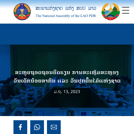
ສະຫຼຸບຖອດຖອນບົດຮຽນ ການສະເຫຼີມສະຫຼອງ
ວັນເດັກນ້ອຍສາກົນ ແລະ ວັນປູກຕົ້ນໄມ້ແຫ່ງຊາດ
ມ.ຖ. 13, 2023