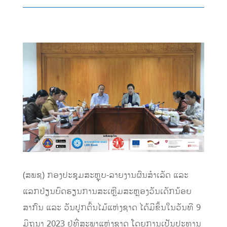
(ສພຊ) ກອງປະຊຸມສະຫຼຸບ-ລາຍງານຜົນສຳເລັດ ແລະ
ແລກປ່ຽນບົດຮຽນການສະເຫຼີມສະຫຼອງວັນເດັກນ້ອຍ
ສາກົນ ແລະ ວັນປູກຕົ້ນໄມ້ແຫ່ງຊາດ ໄດ້ມີຂຶ້ນໃນວັນທີ 9
ມິຖຸນາ 2023 ຢູ່ທີ່ສະພາແຫ່ງຊາດ ໂດຍການເປັນປະທານ