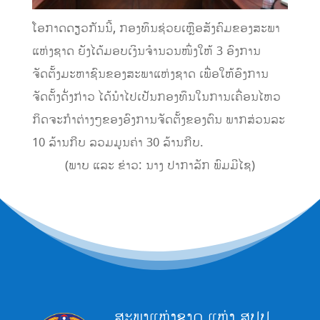
ໂອກາດດຽວກັນນີ້, ກອງທຶນຊ່ວຍເຫຼືອສັງຄົມຂອງສະພາ
ແຫ່ງຊາດ ຍັງໄດ້ມອບເງິນຈຳນວນໜຶ່ງໃຫ້ 3 ອົງການ
ຈັດຕັ້ງມະຫາຊົນຂອງສະພາແຫ່ງຊາດ ເພື່ອໃຫ້ອົງການ
ຈັດຕັ້ງດັ່ງກ່າວ ໄດ້ນຳໄປເປັນກອງທຶນໃນການເຄື່ອນໄຫວ
ກິດຈະກຳຕ່າງໆຂອງອົງການຈັດຕັ້ງຂອງຕົນ ພາກສ່ວນລະ
10 ລ້ານກີບ ລວມມູນຄ່າ 30 ລ້ານກີບ.
(ພາບ ແລະ ຂ່າວ: ນາງ ປາກາລັກ ພົມມີໄຊ)
ສະພາແຫ່ງຊາດ ແຫ່ງ ສປປ