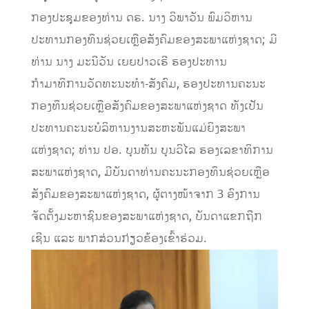
ກອງປະຊຸມຂອງທ່ານ ດຣ. ນາງ ວິພາວັນ ພົມວິຫານ
ປະທານກອງທຶນຊ່ວຍເຫຼືອສັງຄົມຂອງສະພາແຫ່ງຊາດ; ມີ
ທ່ານ ນາງ ມະນີວັນ ເຍຍປາວເຮີ ຮອງປະທານ
ກຳມາທິການວັດທະນະທຳ-ສັງຄົມ, ຮອງປະທານຄະນະ
ກອງທຶນຊ່ວຍເຫຼືອສັງຄົມຂອງສະພາແຫ່ງຊາດ ທັງເປັນ
ປະທານຄະນະບໍລິຫານງານສະຫະພັນແມ່ຍິງສະພາ
ແຫ່ງຊາດ; ທ່ານ ປອ. ບຸນທັນ ບຸນວິໄລ ຮອງເລຂາທິການ
ສະພາແຫ່ງຊາດ, ມີບັນດາທ່ານຄະນະກອງທຶນຊ່ວຍເຫຼືອ
ສັງຄົມຂອງສະພາແຫ່ງຊາດ, ຜູ້ຕາງໜ້າຈາກ 3 ອົງການ
ຈັດຕັ້ງມະຫາຊົນຂອງສະພາແຫ່ງຊາດ, ບັນດາແຂກຖືກ
ເຊີນ ແລະ ພາກສ່ວນກ່ຽວຂ້ອງເຂົ້າຮ່ວມ.