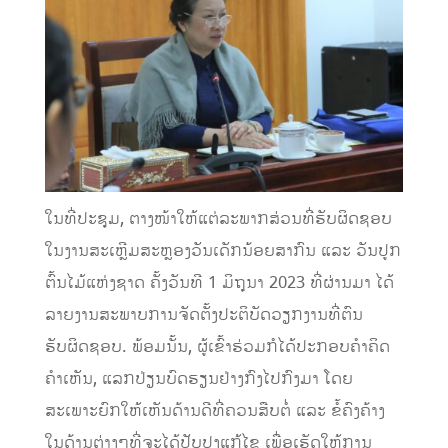
ໃນທີ່ປະຊຸມ, ຕາງໜ້າໃຫ້ແຕ່ລະພາກສ່ວນທີ່ຮັບຜິດຊອບ
ໃນງານສະເຫຼີມສະຫຼອງວັນເດັກນ້ອຍສາກົນ ແລະ ວັນປູກ
ຕົ້ນໄມ້ແຫ່ງຊາດ ຄັ້ງວັນທີ 1 ມິຖຸນາ 2023 ທີ່ຜ່ານມາ ໄດ້
ລາຍງານສະພາບການຈັດຕັ້ງປະຕິບັດວຽກງານທີ່ຕົນ
ຮັບຜິດຊອບ. ພ້ອມນັ້ນ, ຜູ້ເຂົ້າຮ່ວມກໍໄດ້ປະກອບຄຳຄິດ
ຄຳເຫັນ, ແລກປ່ຽນບົດຮຽນຢ່າງກົງໄປກົງມາ ໂດຍ
ສະເພາະຍົກໃຫ້ເຫັນດ້ານດີທີ່ຄວນສືບຕໍ່ ແລະ ຂໍ້ຄົງຄ້າງ
ໃນດ້ານຕ່າງໆທີ່ຈະໄດ້ປັບປຸງແກ້ໄຂ ເພື່ອເຮັດໃຫ້ການ