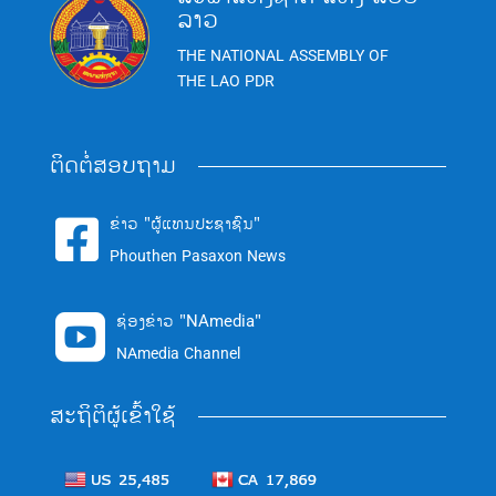
ລາວ
THE NATIONAL ASSEMBLY OF
THE LAO PDR
ຕິດຕໍ່ສອບຖາມ
ຂ່າວ "ຜູ້ແທນປະຊາຊົນ"

Phouthen Pasaxon News
ຊ່ອງຂ່າວ "NAmedia"

NAmedia Channel
ສະຖິຕິຜູ້ເຂົ້າໃຊ້