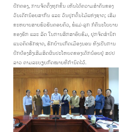
ປົກຄອງ, ການຈັດຕັ້ງທຸກຂັ້ນ ເຫັນໄດ້ຄວາມສຳຄັນຂອງ
ວັນເດັກນ້ອຍສາກົນ ແລະ ວັນປູກຕົ້ນໄມ້ແຫ່ງຊາດ; ເສີມ
ຂະຫຍາຍສາຍພົວພັນຄອບຄົວ, ພໍ່ແມ່-ລູກ ກໍຄືນະໂຍບາຍ
ຂອງພັກ ແລະ ລັດ ໃນການສຶກສາອົບຮົມ, ປູກຈິດສຳນຶກ
ແນວຄິດຮັກຊາດ, ຮັກບ້ານເກີດເມືອງນອນ ທັງເປັນການ
ປົກປ້ອງສົ່ງເສີມສິດຜົນປະໂຫຍດຂອງເດັກນ້ອຍຢູ່ ສປປ
ລາວ ຕາມລະບຽບກົດໝາຍທີ່ກຳນົດໄວ້.