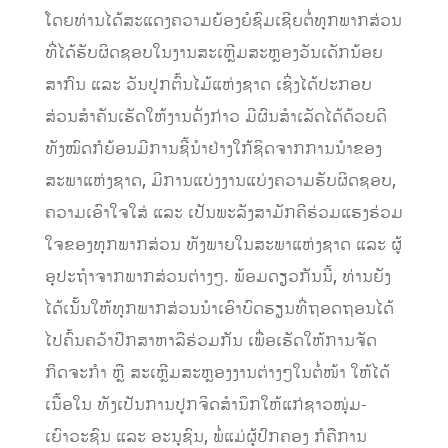
ໂດຍທ່ານໄດ້ສະແດງຄວາມຍ້ອງຍໍຊົມເຊີຍຕໍ່ທຸກພາກສ່ວນ
ທີ່ໄດ້ຮັບຜິດຊອບໃນງານສະເຫຼີມສະຫຼອງວັນເດັກນ້ອຍ
ສາກົນ ແລະ ວັນປູກຕົ້ນໄມ້ແຫ່ງຊາດ ເຊິ່ງໄດ້ປະກອບ
ສ່ວນສຳຄັນເຮັດໃຫ້ງານດັ່ງກ່າວ ມີຜົນສຳເລັດໄດ້ດ້ວຍດີ
ທັງໝົດກໍຍ້ອນມີການຊີ້ນຳຢ່າງໃກ້ຊິດຈາກການນຳຂອງ
ສະພາແຫ່ງຊາດ, ມີການແບ່ງງານແບ່ງຄວາມຮັບຜິດຊອບ,
ຄວາມເອົາໃຈໃສ່ ແລະ ເປັນພະລັງສາມັກຄີຮ່ວມແຮງຮ່ວມ
ໃຈຂອງທຸກພາກສ່ວນ ທັງພາຍໃນສະພາແຫ່ງຊາດ ແລະ ຜູ້
ອຸປະຖຳຈາກພາກສ່ວນຕ່າງໆ. ພ້ອມດຽວກັນນີ້, ທ່ານຍັງ
ໄດ້ເນັ້ນໃຫ້ທຸກພາກສ່ວນນຳເອົາບົດຮຽນທີ່ຖອດຖອນໄດ້
ໄປຄົ້ນຄວ້າປຶກສາຫາລືຮ່ວມກັນ ເພື່ອເຮັດໃຫ້ການຈັດ
ກິດຈະກຳ ຫຼື ສະເຫຼີມສະຫຼອງງານຕ່າງໆໃນຕໍ່ໜ້າ ໃຫ້ໄດ້
ເນື້ອໃນ ທັງເປັນການປູກຈິດສຳນຶກໃຫ້ແກ່ຊາວໜຸ່ມ-
ເຍົາວະຊົນ ແລະ ອະນຸຊົນ, ພໍ່ແມ່ຜູ້ປົກຄອງ ກໍຄືການ