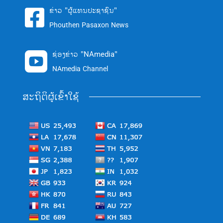
ຂ່າວ "ຜູ້ແທນປະຊາຊົນ"

Phouthen Pasaxon News
ຊ່ອງຂ່າວ "NAmedia"

NAmedia Channel
ສະຖິຕິຜູ້ເຂົ້າໃຊ້