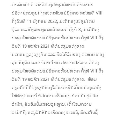
ມາເຜີຍແຜ່ ຄື: ມະຕິກອງປະຊຸມວິສາມັນຄົບຄະນະ
ບໍລິຫານງານສູນກາງສະຫະພັນແມ່ຍິງລາວ ສະໄໝທີ VIII
ຄັ້ງວັນທີ 11 ມັງກອນ 2022, ມະຕິກອງປະຊຸມໃຫຍ່
ຜູ້ແທນແມ່ຍິງແຂວງສະຫວັນະເຂດ ຄັ້ງທີ X, ມະຕິກອງ
ປະຊຸມໃຫຍ່ຜູ້ແທນແມ່ຍິງລາວທົ່ວປະເທດ ຄັ້ງທີ VIII ຄັ້ງ
ວັນທີ 19 ພະຈິກ 2021 ທີ່ຫໍປະຊຸມແຫ່ງຊາດ
ນະຄອນຫຼວງວຽງຈັນ ແລະ ບົດໂອ້ລົມຂອງ ສະຫາຍ ທອງ
ລຸນ ສີສຸລິດ ເລຂາທິການໃຫຍ່ ປະທານປະເທດ ຕໍ່ກອງ
ປະຊຸມໃຫຍ່ຜູ້ແທນແມ່ຍິງລາວທົ່ວປະເທດ ຄັ້ງທີ VIII ຄັ້ງ
ວັນທີ 19 ພະຈິກ 2021 ທີ່ຫໍປະຊຸມແຫ່ງຊາດ. ພ້ອມ
ດຽວກັນນີ້ກໍ່ຍັງຮຽກຮ້ອງໃຫ້ສະມາຊິກເອື້ອຍນ້ອງແມ່ຍິງ
ໃຫ້ສ້າງຕົນເອງໃຫ້ມີຄວາມເຂັ້ມແຂງ, ພ້ອມກັນປູກຈິດ
ສຳນຶກ, ອົບຮົມບົ່ມສອນລູກຫຼານ, ເຕົ້າໂຮມຄວາມ
ສາມັກຄີ, ອະນຸລັກຮັກສາຮີດຄອງປະເພນີ, ພ້ອມກັນຊີ້