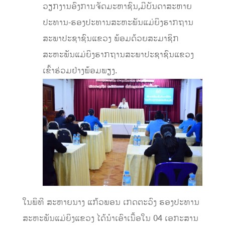
ວຽກງານອົງການຈັດມະຫາຊົນ,ມີບັນດາສະຫາຍ
ປະທານ-ຮອງປະທານສະຫະພັນແມ່ຍິງຮາກຖານ
ສະພາປະຊາຊົນແຂວງ ພ້ອມດ້ວຍສະມາຊິກ
ສະຫະພັນແມ່ຍິງຮາກຖານສະພາປະຊາຊົນແຂວງ
ເຂົ້າຮ່ວມຢ່າງພ້ອມພຽງ.
ໃນພິທີ ສະຫາຍນາງ ແກ້ວພອນ ເກດຕະວົງ ຮອງປະທານ
ສະຫະພັນແມ່ຍິງແຂວງ ໄດ້ນຳເອົາເນື້ອໃນ 04 ເອກະສານ