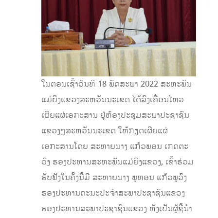
ໃນຕອນເຊົ້າວັນທີ 18 ພຶດສະພາ 2022 ສະຫະພັນ
ແມ່ຍິງແຂວງສະຫວັນນະເຂດ ໄດ້ລົງເຄື່ອນໄຫວ
ເຜີຍແຜ່ເອກະສານ ຢູ່ຫ້ອງປະຊຸມສະພາປະຊາຊົນ
ແຂວງໆສະຫວັນນະເຂດ ໃຫ້ກຽດເຜີຍແຜ່
ເອກະສານໂດຍ ສະຫາຍນາງ ແກ້ວພອນ ເກດຕະ
ວົງ ຮອງປະທານສະຫະພັນແມ່ຍິງແຂວງ, ເຂົ້າຮ່ວມ
ຮັບຟັງໃນຄັ້ງນີ້ມີ ສະຫາຍນາງ ພູທອນ ແກ້ວພູວົງ
ຮອງປະທານຄະນະປະຈຳສະພາປະຊາຊົນແຂວງ
ຮອງປະທານສະພາປະຊາຊົນແຂວງ ທັງເປັນຜູ້ຊີ້ນໍາ