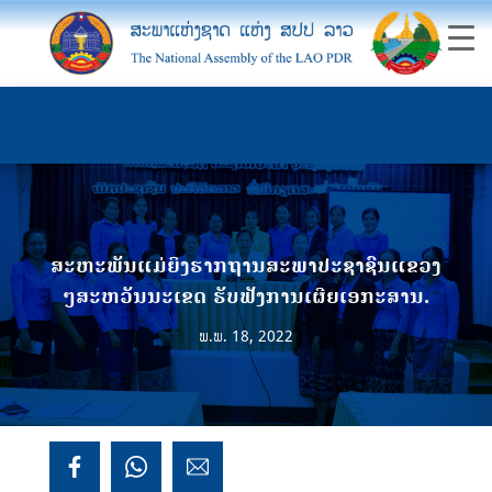
ສະຫະພັນແມ່ຍິງຮາກຖານສະພາປະຊາຊົນແຂວງ
ໆສະຫວັນນະເຂດ ຮັບຟັງການເຜີຍເອກະສານ.
ພ.ພ. 18, 2022