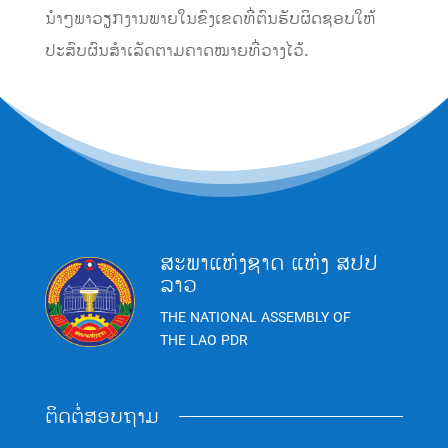
ນຳໆພາວຽກງານພາຍໃນຂົງເຂດທີ່ຕົນຮັບຜິດຊອບໃຫ້
ປະສົບຜົນສຳເລັດຕາມຄາດໝາຍທີ່ວາງໄວ້.
ສະພາແຫ່ງຊາດ ແຫ່ງ ສປປ
ລາວ
THE NATIONAL ASSEMBLY OF
THE LAO PDR
ຕິດຕໍ່ສອບຖາມ