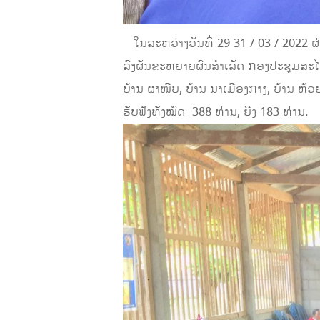
ໃນ​ລະ​ຫວ່າງວັນ​ທີ່
29-31
/
03
/
2022
ຜ
ລົງ​ຜັນ​ຂະ​ຫ​ຍາຍ​ຜົນ​ສຳ​ເລັດ​ ກອງ​ປະ​ຊູມ​ສະ​ໄໝ
ບ້ານ ຜາ​ໜີບ, ບ້ານ ນາ​ເມືອງ​ກາງ, ບ້ານ ຫ້ວຍ​ລາ
ຮັບ​ຟັງ​ທັງ​ໝົດ
388
ທ່ານ, ຍີງ
183
ທ່ານ.