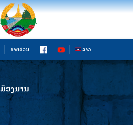
ສາຍດ່ວນ
ລາວ
​ເມືອງ​ນານ