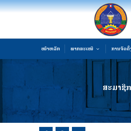
ໜ້າຫລັກ
ພາກສະເໜີ
ການຈັດຕັ້
ສະ​ມາ​ຊີກ