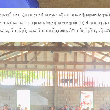
່ານ​ມາ​ນີ້ ທ່ານ ອຸ່ນ ດວງ​ມະ​ນີ ຮອງ​ເລ​ຂາ​ທິ​ການ ສະ​ມາ​ຊີກ​ສະ​ພາ​ປະ​ຊາ​ຊ
​ສາ​ມັນ​​ເທື່ອ​ທີ
2
ຂອງ​ສະ​ພາ​ປະ​ຊາ​ຊົນ​ແຂວງ​ຊຸດ​ທີ
II
ຢູ່​
4
ຈຸດ​ຂອງ ກູ່ມ​
ດ, ບ້ານ ປົ່ງ​ດົງ ແລະ ບ້ານ ນາ​ເມືອງ​ໃຫ​ຍ່, ມີ​ການ​ຈັດ​ຕັ້ງ​ບ້ານ, ເຖົ້າ​ແກ່