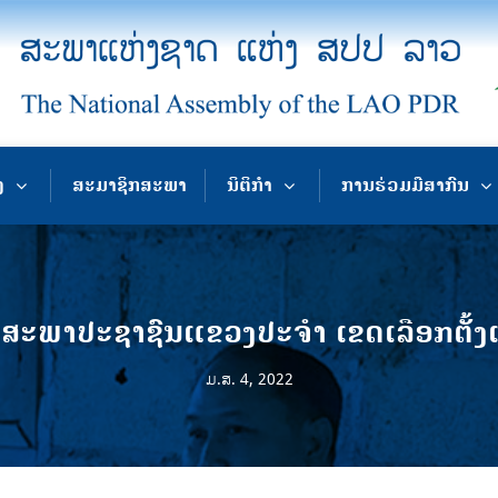
ງ
ສະມາຊິກສະພາ
ນິຕິກຳ
ການຮ່ວມມືສາກົນ
​ສະ​ພາ​ປະ​ຊາ​ຊົ​ນ​ແຂວງ​ປະ​ຈຳ​ ເຂດ​ເລືອກ​ຕັ້ງ
ມ.ສ. 4, 2022