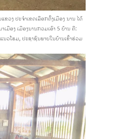
ົນ​ແຂວງ ປະ​ຈຳ​ເຂດ​ເລືອກ​ຕັ້ງ​ເມືອງ ນານ ໄດ້​
ນາ​ເມືອງ ​ເມືອງ​ນານກວມ​ເອົາ
5
ບ້ານ ຄື:
​ແນວ​ໂຮມ, ​ປະ​ຊາ​ຊົນ​ພາຍ​ໃນ​ບ້ານ​ເຂົ້າ​ຮ່ວມ​