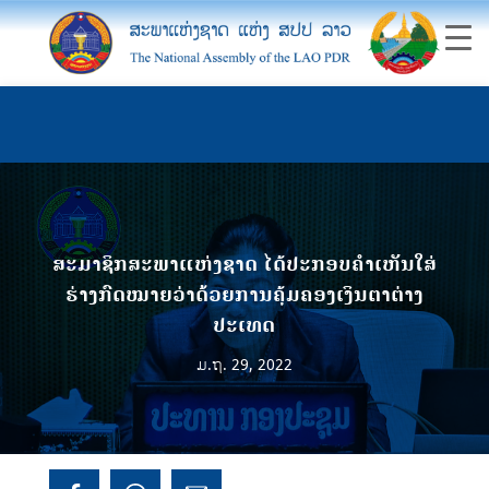
ສະມາຊິກສະພາແຫ່ງຊາດ ໄດ້ປະກອບຄຳເຫັນໃສ່
ຮ່າງກົດໝາຍວ່າດ້ວຍການຄຸ້ມຄອງເງິນຕາຕ່າງ
ປະເທດ
ມ.ຖ. 29, 2022