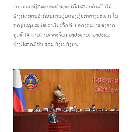
ທ່ານສະມາຊິກສະພາແຫ່ງຊາດ ໄດ້ປະກອບຄຳເຫັນໃສ່
ຮ່າງກົດໝາຍວ່າດ້ວຍການຄຸ້ມຄອງເງິນຕາຕ່າງປະເທດ ໃນ
ກອງປະຊຸມສະໄໝສາມັນເທື່ອທີ 3 ຂອງສະພາແຫ່ງຊາດ
ຊຸດທີ IX ຕາມການເຈາະຈີ້ມຂອງປະທານກອງປະຊຸມ
ຢ່າງມີເຫດມີຜົນ ແລະ ກົງໄປກົງມາ.