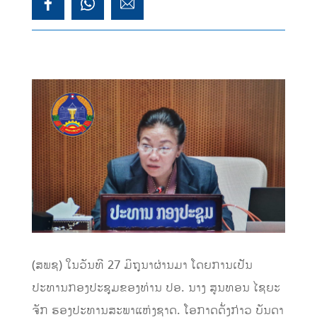
(ສພຊ) ໃນວັນທີ 27 ມິຖຸນາຜ່ານມາ ໂດຍການເປັນ
ປະທານກອງປະຊຸມຂອງທ່ານ ປອ. ນາງ ສູນທອນ ໄຊຍະ
ຈັກ ຮອງປະທານສະພາແຫ່ງຊາດ. ໂອກາດດັ່ງກ່າວ ບັນດາ