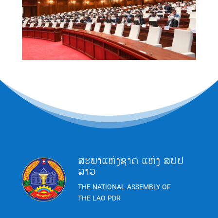
ສະພາແຫ່ງຊາດ ແຫ່ງ ສປປ
ລາວ
THE NATIONAL ASSEMBLY OF
THE LAO PDR