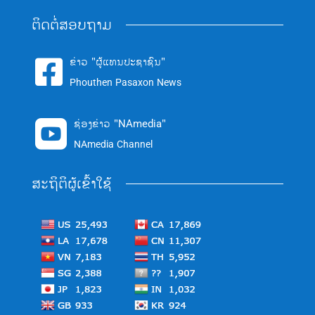
ຕິດຕໍ່ສອບຖາມ
ຂ່າວ "ຜູ້ແທນປະຊາຊົນ"

Phouthen Pasaxon News
ຊ່ອງຂ່າວ "NAmedia"

NAmedia Channel
ສະຖິຕິຜູ້ເຂົ້າໃຊ້