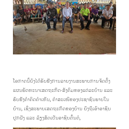
ໂອກາດນີ້ຍັງໄ
ດ້ຮັບຟັງການລາຍງານສະພາບການຈັດຕັ້ງ
ແຜນພັດທະນາເສດຖະກິດ-ສັງຄົມຂອງແຕ່ລະບ້ານ
ແລະ
ຮັບຟັງຄໍາຄິດຄໍາເຫັນ, ຄໍາສະເໜີ
ຂອງປະຊາຊົນພາຍໃນ
ບ້ານ
, ເຊິ່ງ
ສະພາບເສ
ດຖະກິດຂອງບ້ານ ຍັງຖືເອົາອາຊີບ
ປູກຝັງ ແລະ ລ້ຽງສັດເປັນອາຊີບຕົ້ນຕໍ,