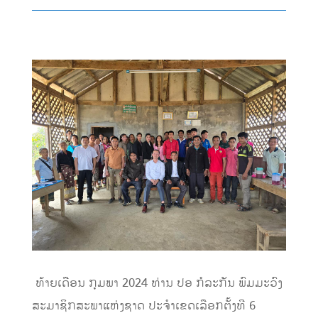
ທ້າຍເດືອນ ກຸມພາ 202
4
ທ່ານ
ປອ ກໍລະກັນ ພົມມະວົງ
ສະມາຊິກສະພາແຫ່ງຊາດ ປະຈໍາເຂດເລືອກຕັ້ງທີ 6