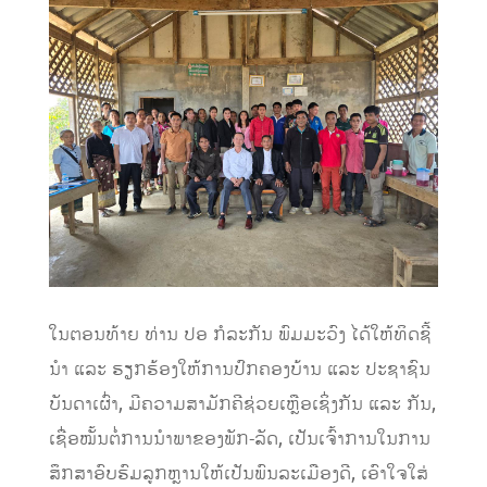
ໃນ
ຕອນທ້າຍ
ທ່ານ
ປອ ກໍລະກັນ ພົມມະວົງ
ໄດ້
ໃຫ້ທິດຊີ້
ນໍາ ແລະ
ຮຽກຮ້ອງໃຫ້
ການປົກຄອງບ້ານ ແລະ
ປະຊາຊົນ
ບັນດາເຜົ່າ
,
ມີຄວາມສາມັກຄີຊ່ວຍເຫຼືອເຊິ່ງກັນ ແລະ ກັນ,
ເຊື່ອໝັ້ນຕໍ່ການນໍາພາຂອງພັກ-ລັດ, ເປັນເຈົ້າການໃນການ
ສຶກສາອົບຮົມລູກຫຼານໃຫ້ເປັນພົນລະເມືອງດີ, ເອົາໃຈໃສ່