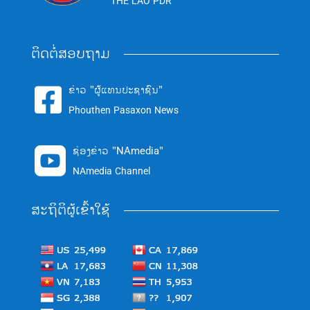
THE LAO PDR
ຕິດຕໍ່ສອບຖາມ
ຂ່າວ "ຜູ້ແທນປະຊາຊົນ"

Phouthen Pasaxon News
ຊ່ອງຂ່າວ "NAmedia"

NAmedia Channel
ສະຖິຕິຜູ້ເຂົ້າໃຊ້