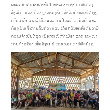
ຜະລິດສິນຄ້າກະສິກໍາທີ່ເປັນທ່າແຮງຂອງບ້ານ ທີ່ເມືອງ
ສົ່ງເສີມ ແລະ ມີຕະຫຼາດຮອງຮັບ. ສໍາລັບຄໍາສະເໜີຕ່າງໆ
ເຫັນວ່າມີຄວາມສໍາຄັນ ແລະ ຈໍາເປັນແທ້ ສະນັ້ນບ້ານຈະ
ຕ້ອງເປັນເຈົ້າການຄົ້ນຄ້ວາ ແລະ ເລືອກບັນຫາທີ່ເຫັນວ່າມີ
ຄວາມຈໍາເປັນທີ່ສຸດ ເພື່ອສະເໜີເຖິງເມືອງ
ແລະ ຂະແໜງ
ການກ່ຽວຂ້ອງ
ເພື່ອລົງຊຸກຍູ້ ແລະ
ຊອກຫາວິທີແກ້ໄຂ.