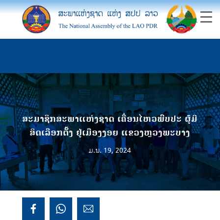
ສະມາຊິກສະພາແຫ່ງຊາດ ເຄື່ອນໄຫວພົບປະ ຜູ້ມີ
ສິດເລືອກຕັ້ງ ຢູ່ເມືອງງອຍ ແຂວງຫຼວງພະບາງ
ມ.ນ. 19, 2024