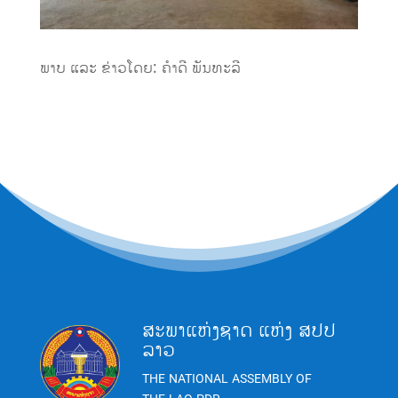
ພາບ ແລະ ຂ່າວ
ໂດຍ:
ຄຳດີ
ພັນທະລີ
ສະພາແຫ່ງຊາດ ແຫ່ງ ສປປ
ລາວ
THE NATIONAL ASSEMBLY OF