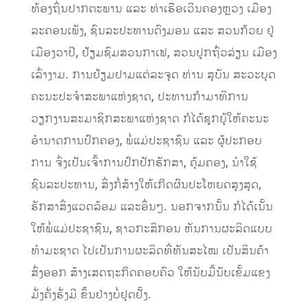
ທ້ອງຖິ່ນປາກຕະພານ ແລະ ທ່າເຮືອເວີນຄອງຫຼວງ ເມືອງ
ລະຄອນເພັງ, ຊົນລະປະທານດົງມອນ ແລະ ສວນກ້ວຍ ຢູ່
ເມືອງວາປີ, ຢ້ຽມຊົມສວນກາເຟ, ສວນປູກຖົ່ວລ່ຽນ ເມືອງ
ເລົ່າງາມ. ການຢ້ຽມຢາມແຕ່ລະຈຸດ ທ່ານ ສຸບັນ ສະວະບຸດ
ຄະນະປະຈຳສະພາແຫ່ງຊາດ, ປະທານກຳມາທິການ
ວຽກງານສະມາຊິກສະພາແຫ່ງຊາດ ກໍໄດ້ຊຸກຍູ້ໃຫ້ຄະນະ
ອໍານາດການປົກຄອງ, ພໍ່ແມ່ປະຊາຊົນ ແລະ ຜູ້ປະກອບ
ການ ຈົ່ງເປັນເຈົ້າການປົກປັກຮັກສາ, ຄຸ້ມຄອງ, ນຳໃຊ້
ຊົນລະປະທານ, ສິ່ງກໍ່ສ້າງໃຫ້ເກີດຜົນປະໂຫຍດສູງສຸດ,
ຮັກສາສິ່ງແວດລ້ອມ ແລະອຶ່ນໆ. ນອກຈາກນັ້ນ ກໍໄດ້ເນັ້ນ
ໃຫ້ພໍ່ແມ່ປະຊາຊົນ, ຊາວກະສິກອນ ຫັນການຜະລິດແບບ
ທຳມະຊາດ ໄປເປັນການຜະລິດທີ່ທັນສະໄໝ ເປັນສິນຄ້າ
ສົ່ງອອກ ສ້າງເສດຖະກິດຄອບຄົວ ໃຫ້ນັບມື້ນັບເຂັ້ມແຂງ
ມັ່ງຄັ່ງຮັ່ງມີ ຂຶ້ນຢ່າງບໍ່ຢຸດຢັ້ງ.