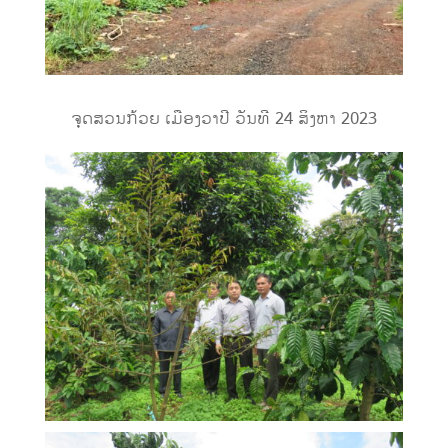
ຈຸດສວນກ້ວຍ ເມືອງວາປີ ວັນທີ 24 ສິງຫາ 2023