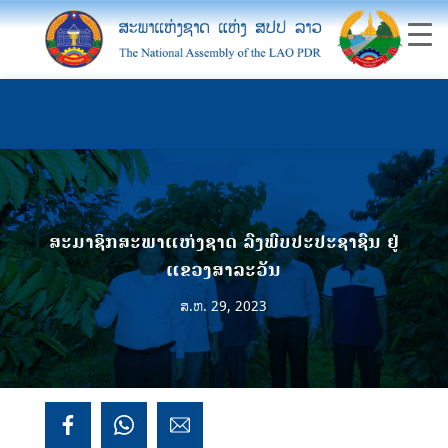
ສະມາຊິກສະພາແຫ່ງຊາດ ລົງພົບປະປະຊາຊົນ ຢູ່
ແຂວງສາລະວັນ
ສ.ຫ. 29, 2023