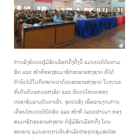
ການລົງພົບປະຜູ້ມີສິດເລືອກຕັ້ງຄັ້ງນີ້ ແມ່ນປະຕິບັດຕາມ
ສິດ ແລະ ໜ້າທີ່ຂອງສະມາຊິກສະພາແຫ່ງຊາດ ທີ່ໄດ້
ກຳນົດໄວ້ໃນກົດໝາຍວ່າດ້ວຍສະພາແຫ່ງຊາດ ໃນຖານະ
ທີ່ເປັນຕົວແທນແຫ່ງສິດ ແລະ ຜົນປະໂຫຍດຂອງ
ປະຊາຊົນລາວບັນດາເຜົ່າ. ຈຸດປະສົງ ເພື່ອລາຍງານການ
ເຄື່ອນໄຫວປະຕິບັດສິດ ແລະ ໜ້າທີ່ ໄລຍະຜ່ານມາ ຂອງ
ສະມາຊິກສະພາແຫ່ງຊາດ ຕໍ່ຜູ້ມີສິດເລືອກຕັ້ງ ໂດຍ
ສະເພາະ ແມ່ນລາຍງານຜົນສຳເລັດກອງປະຊຸມສະໄໝ