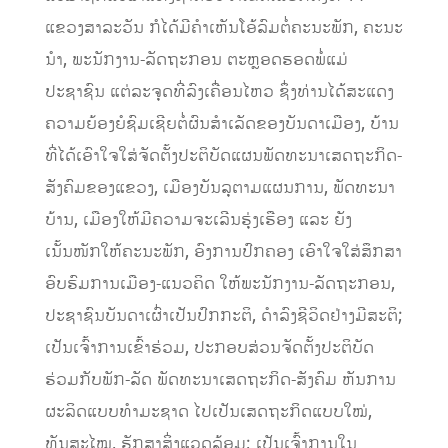
ແຂວງສາລະວັນ ກໍໄດ້ມີຄຳເຫັນໂອ້ລົມຕໍ່ຄະນະພັກ, ຄະນະ
ນຳ, ພະນັກງານ-ລັດຖະກອນ ຕະຫຼອດຮອດພໍ່ແມ່
ປະຊາຊົນ ແຕ່ລະຈຸດທີ່ລົງເຄື່ອນໄຫວ ຊຶ່ງທ່ານໄດ້ສະແດງ
ຄວາມຍ້ອງຍໍຊົມເຊີຍຕໍ່ຜົນສຳເລັດຂອງບັນດາເມືອງ, ບ້ານ
ທີ່ໄດ້ເອົາໃຈໃສ່ຈັດຕັ້ງປະຕິບັດແຜນພັດທະນາເສດຖະກິດ-
ສັງຄົມຂອງແຂວງ, ເມືອງບັນລຸຕາມແຜນການ, ພັດທະນາ
ບ້ານ, ເມືອງໃຫ້ມີຄວາມຈະເລີນຮຸ່ງເຮືອງ ແລະ ຍັງ
ເນັ້ນໜັກໃຫ້ຄະນະພັກ, ອົງການປົກຄອງ ເອົາໃຈໃສ່ສຶກສາ
ອົບຮົມການເມືອງ-ແນວຄິດ ໃຫ້ພະນັກງານ-ລັດຖະກອນ,
ປະຊາຊົນບັນດາເຜົ່າເປັນປົກກະຕິ, ດຳລົງຊີວິດຢ່າງມີສະຕິ;
ເປັນເຈົ້າການເຂົ້າຮ່ວມ, ປະກອບສ່ວນຈັດຕັ້ງປະຕິບັດ
ຮ່ວມກັບພັກ-ລັດ ພັດທະນາເສດຖະກິດ-ສັງຄົມ ຫັນການ
ຜະລິດແບບທຳມະຊາດ ໄປເປັນເສດຖະກິດແບບໃໝ່,
ທັນສະໄໝ, ຮັກສາສິ່ງແວດລ້ອມ; ເປັນເຈົ້າການໃນ