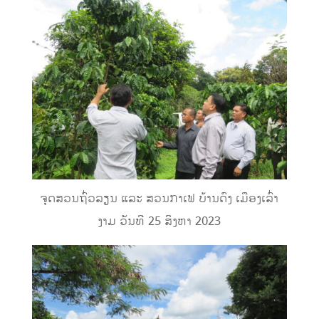
ຈຸດສວນຖົ່ວລຽນ ແລະ ສວນກາເຟ ບ້ານດົງ ເມືອງເລົ່າ
ງາມ ວັນທີ 25 ສິງຫາ 2023