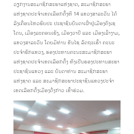
ວຽກງານສະມາຊິກສະພາແຫ່ງຊາດ, ສະມາຊິກສະພາ
ແຫ່ງຊາດປະຈຳເຂດເລືອກຕັ້ງທີ 14 ແຂວງສາລະວັນ ໄດ້
ລົງເຄື່ອນໄຫວພົບປະ ປະຊາຊົນບັນດາເຜົ່າຢູ່ເມືອງຄົງເຊ
ໂດນ, ເມືອງລະຄອນເພັງ, ເມືອງວາປີ ແລະ ເມືອງເລົ່າງາມ,
ແຂວງສາລະວັນ ໂດຍມີທ່ານ ຂັນໄຊ ລັດຖະເຮົ້າ ຄະນະ
ປະຈຳພັກແຂວງ, ຮອງປະທານຄະນະສະມາຊິກສະພາ
ແຫ່ງຊາດປະຈຳເຂດເລືອກຕັ້ງ ທັງເປັນຮອງປະທານສະພາ
ປະຊາຊົນແຂວງ ແລະ ບັນດາທ່ານ ສະມາຊິກສະພາ
ແຫ່ງຊາດ ແລະ ສະມາຊິກສະພາປະຊາຊົນແຂວງປະຈຳ
ເຂດເລືອກຕັ້ງເມືອງດັ່ງກ່າວ ເຂົ້າຮ່ວມ.