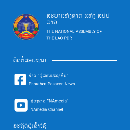
ສະພາແຫ່ງຊາດ ແຫ່ງ ສປປ
ລາວ
THE NATIONAL ASSEMBLY OF
THE LAO PDR
ຕິດຕໍ່ສອບຖາມ
ຂ່າວ "ຜູ້ແທນປະຊາຊົນ"

Phouthen Pasaxon News
ຊ່ອງຂ່າວ "NAmedia"

NAmedia Channel
ສະຖິຕິຜູ້ເຂົ້າໃຊ້