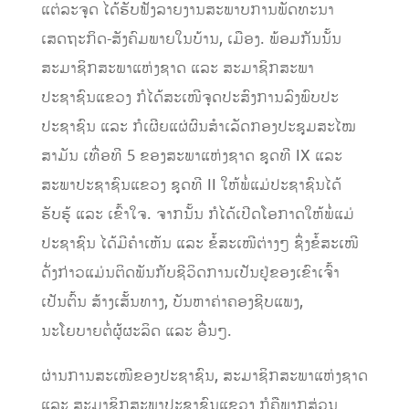
ແຕ່ລະຈຸດ ໄດ້ຮັບຟັງລາຍງານສະພາບການພັດທະນາ
ເສດຖະກິດ-ສັງຄົມພາຍໃນບ້ານ, ເມືອງ. ພ້ອມກັນນັ້ນ
ສະມາຊິກສະພາແຫ່ງຊາດ ແລະ ສະມາຊິກສະພາ
ປະຊາຊົນແຂວງ ກໍໄດ້ສະເໜີຈຸດປະສົງການລົງພົບປະ
ປະຊາຊົນ ແລະ ກໍເຜີຍແຜ່ຜົນສຳເລັດກອງປະຊຸມສະໄໝ
ສາມັນ ເທື່ອທີ 5 ຂອງສະພາແຫ່ງຊາດ ຊຸດທີ IX ແລະ
ສະພາປະຊາຊົນແຂວງ ຊຸດທີ II ໃຫ້ພໍ່ແມ່ປະຊາຊົນໄດ້
ຮັບຮູ້ ແລະ ເຂົ້າໃຈ. ຈາກນັ້ນ ກໍໄດ້ເປີດໂອກາດໃຫ້ພໍ່ແມ່
ປະຊາຊົນ ໄດ້ມີຄຳເຫັນ ແລະ ຂໍ້ສະເໜີຕ່າງໆ ຊຶ່ງຂໍ້ສະເໜີ
ດັ່ງກ່າວແມ່ນຕິດພັນກັບຊີວິດການເປັນຢູ່ຂອງເຂົາເຈົ້າ
ເປັນຕົ້ນ ສ້າງເສັ້ນທາງ, ບັນຫາຄ່າຄອງຊີບແພງ,
ນະໂຍບາຍຕໍ່ຜູ້ຜະລິດ ແລະ ອື່ນໆ.
ຜ່ານການສະເໜີຂອງປະຊາຊົນ, ສະມາຊິກສະພາແຫ່ງຊາດ
ແລະ ສະມາຊິກສະພາປະຊາຊົນແຂວງ ກໍຄືພາກສ່ວນ