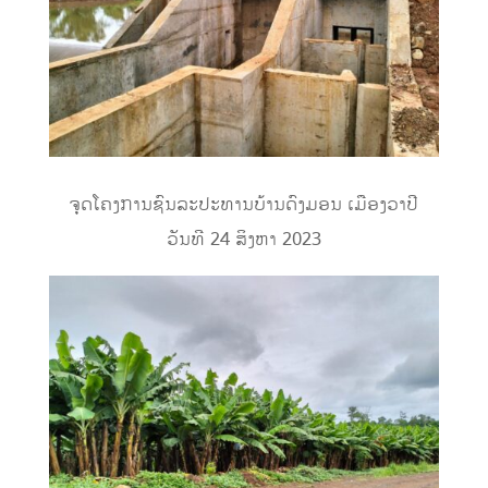
ຈຸດໂຄງການຊົນລະປະທານບ້ານດົງມອນ ເມືອງວາປີ
ວັນທີ 24 ສິງຫາ 2023