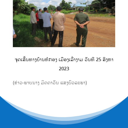
ຈຸດເສັ້ນທາງບ້ານຫໍກອງ ເມືອງເລົ່າງາມ ວັນທີ 25 ສິງຫາ
2023
(ຂ່າວ-ພາບນາງ ມິດດາວັນ ແສງບົວລະພາ)