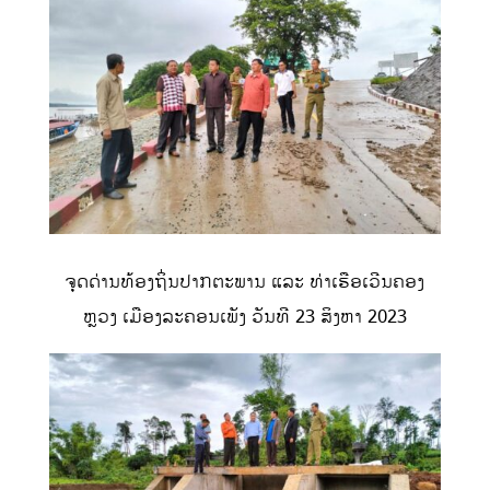
ຈຸດດ່ານທ້ອງຖິ່ນປາກຕະພານ ແລະ ທ່າເຮືອເວີນຄອງ
ຫຼວງ ເມືອງລະຄອນເພັງ ວັນທີ 23 ສິງຫາ 2023