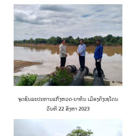
ຈຸດຊົນລະປະທານແກັງຫວດ-ນາທຶນ ເມືອງຄົງເຊໂດນ
ວັນທີ 22 ສິງຫາ 2023