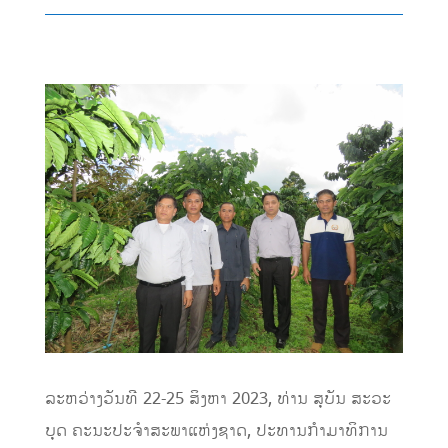
ລະຫວ່າງວັນທີ 22-25 ສິງຫາ 2023, ທ່ານ ສຸບັນ ສະວະ
ບຸດ ຄະນະປະຈຳສະພາແຫ່ງຊາດ, ປະທານກຳມາທິການ