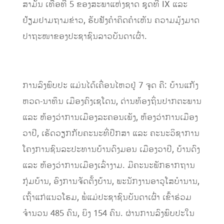
ສາມັນ ເທື່ອທີ 5 ຂອງສະພາແຫ່ງຊາດ ຊຸດທີ IX ແລະ
ຢ້ຽມຢາມຖາມຂ່າວ, ຮັບຟັງຄໍາຄິດຄໍາເຫັນ ຄວາມມຸ້ງມາດ
ປາຖະໜາຂອງປະຊາຊົນລາວບັນດາເຜົ່າ.
ການລົງພົບປະ ແມ່ນໄດ້ເຄື່ອນໄຫວຢູ່ 7 ຈຸດ ຄື: ບ້ານແກັງ
ຫວດ-ນາທຶນ ເມືອງຄົງເຊໂດນ, ດ່ານທ້ອງຖິ່ນປາກຕະພານ
ແລະ ຫ້ອງວ່າການເມືອງລະຄອນເພັງ, ຫ້ອງວ່າການເມືອງ
ວາປີ, ເຮັດວຽກກັບຄະນະທີ່ປຶກສາ ແລະ ຄະນະວິຊາການ
ໂຄງການຊົນລະປະທານບ້ານດົງມອນ ເມືອງວາປີ, ບ້ານດົງ
ແລະ ຫ້ອງວ່າການເມືອງເລົ່າງາມ. ມີຄະນະພັກຮາກຖານ
ກຸ່ມບ້ານ, ອົງການຈັດຕັ້ງບ້ານ, ພະນັກງານອາວຸໂສບຳນານ,
ເຖົ້າແກ່ແນວໂຮມ, ພໍ່ແມ່ປະຊາຊົນບັນດາເຜົ່າ ເຂົ້າຮ່ວມ
ຈໍານວນ 485 ຄົນ, ຍິງ 154 ຄົນ. ຜ່ານການລົງພົບປະໃນ