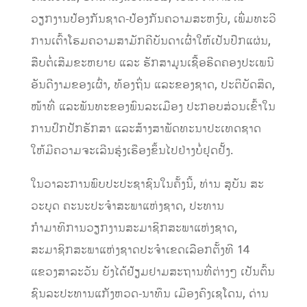
ວຽກງານປ້ອງກັນຊາດ-ປ້ອງກັນຄວາມສະຫງົບ, ເພີ່ມທະວີ
ການເຕົ້າໂຮມຄວາມສາມັກຄີບັນດາເຜົ່າໃຫ້ເປັນປຶກແຜ່ນ,
ສືບຕໍ່ເສີມຂະຫຍາຍ ແລະ ຮັກສາມູນເຊື້ອຮີດຄອງປະເພນີ
ອັນດີງາມຂອງເຜົ່າ, ທ້ອງຖິ່ນ ແລະຂອງຊາດ, ປະຕິບັດສິດ,
ໜ້າທີ່ ແລະພັນທະຂອງພົນລະເມືອງ ປະກອບສ່ວນເຂົ້າໃນ
ການປົກປັກຮັກສາ ແລະສ້າງສາພັດທະນາປະເທດຊາດ
ໃຫ້ມີຄວາມຈະເລີນຮຸ່ງເຮືອງຂຶ້ນໄປຢ່າງບໍ່ຢຸດຢັ້ງ.
ໃນວາລະການພົບປະປະຊາຊົນໃນຄັ້ງນີ້, ທ່ານ ສຸບັນ ສະ
ວະບຸດ ຄະນະປະຈຳສະພາແຫ່ງຊາດ, ປະທານ
ກຳມາທິການວຽກງານສະມາຊິກສະພາແຫ່ງຊາດ,
ສະມາຊິກສະພາແຫ່ງຊາດປະຈຳເຂດເລືອກຕັ້ງທີ 14
ແຂວງສາລະວັນ ຍັງໄດ້ຢ້ຽມຢາມສະຖານທີ່ຕ່າງໆ ເປັນຕົ້ນ
ຊົນລະປະທານແກັງຫວດ-ນາທຶນ ເມືອງຄົງເຊໂດນ, ດ່ານ