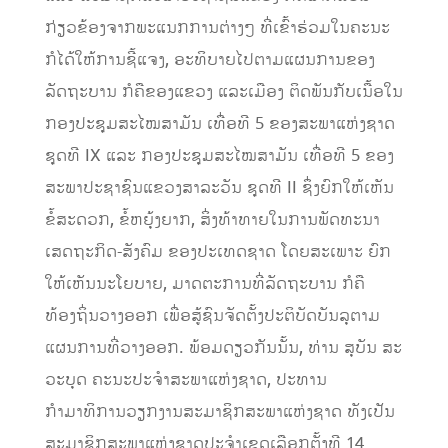
ກ່ຽວຂ້ອງຈາກພະແນກການຕ່າງໆ ທີ່ເຂົ້າຮ່ວມໃນຄະນະ
ກໍໄດ້ໃຫ້ການຊີ້ແຈງ, ອະທິບາຍໄປຕາມແຜນການຂອງ
ລັດຖະບານ ກໍຄືຂອງແຂວງ ແລະເມືອງ ຕິດພັນກັບເນື້ອໃນ
ກອງປະຊຸມສະໄໝສາມັນ ເທື່ອທີ 5 ຂອງສະພາແຫ່ງຊາດ
ຊຸດທີ IX ແລະ ກອງປະຊຸມສະໄໝສາມັນ ເທື່ອທີ 5 ຂອງ
ສະພາປະຊາຊົນແຂວງສາລະວັນ ຊຸດທີ II ຊຶ່ງຍົກໃຫ້ເຫັນ
ຂໍ້ສະດວກ, ຂໍ້ຫຍຸ້ງຍາກ, ສິ່ງທ້າທາຍໃນການພັດທະນາ
ເສດຖະກິດ-ສັງຄົມ ຂອງປະເທດຊາດ ໂດຍສະເພາະ ຍົກ
ໃຫ້ເຫັນນະໂຍບາຍ, ມາດຕະການທີ່ລັດຖະບານ ກໍຄື
ທ້ອງຖິ່ນວາງອອກ ເພື່ອສູ້ຊົນຈັດຕັ້ງປະຕິບັດບັນລຸຕາມ
ແຜນການທີ່ວາງອອກ. ພ້ອມດຽວກັນນັ້ນ, ທ່ານ ສຸບັນ ສະ
ວະບຸດ ຄະນະປະຈຳສະພາແຫ່ງຊາດ, ປະທານ
ກຳມາທິການວຽກງານສະມາຊິກສະພາແຫ່ງຊາດ ທັງເປັນ
ສະມາຊິກສະພາແຫ່ງຊາດປະຈຳເຂດເລືອກຕັ້ງທີ 14