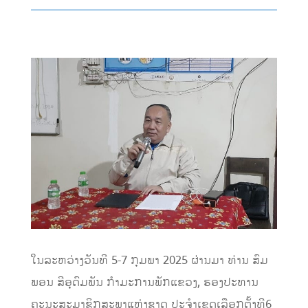
ໃນລະຫວ່າງວັນທີ 5-7 ກຸມພາ 2025 ຜ່ານມາ
ທ່ານ
ສົມ
ພອນ ສີອຸດົມພັນ ກໍາມະການພັກແຂວງ,
ຮອງ
ປະທານ
ຄະນະສະມາຊິກສະພາແຫ່ງຊາດ ປະຈໍາເຂດເລືອກຕັ້ງທີ6