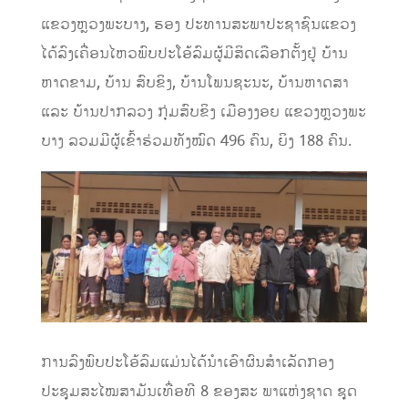
ແຂວງຫຼວງພະບາງ, ຮອງ ປະທານສະພາປະຊາຊົນແຂວງ
ໄດ້ລົງເຄື່ອນໄຫວພົບປະໂອ້ລົມຜູ້ມີສິດເລືອກຕັ້ງຢູ່ ບ້ານ
ຫາດຂາມ, ບ້ານ ສົບຂິງ, ບ້ານໂພນຊະນະ, ບ້ານຫາດສາ
ແລະ ບ້ານປາກລວງ ກຸ່ມສົບຂິງ ເມືອງງອຍ ແຂວງຫຼວງພະ
ບາງ ລວມມີຜູ້ເຂົ້າຮ່ວມທັງໝົດ 496 ຄົນ, ຍິງ 188 ຄົນ.
ການລົງ
ພົບປະໂອ້ລົມແມ່ນໄດ້ນໍາ
ເອົາ
ຜົນສໍາເລັດກອງ
ປະຊຸມສະໄໝສາມັນເທື່ອທີ 8 ຂອງສະ ພາແຫ່ງຊາດ ຊຸດ