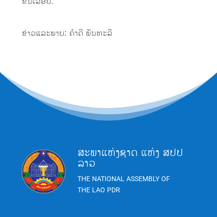
ຂື້ນ
ເລື່ອຍ
.
ຂ່າວແລະພາບ: ຄໍາດີ ພັນທະລີ
ສະພາແຫ່ງຊາດ ແຫ່ງ ສປປ
ລາວ
THE NATIONAL ASSEMBLY OF
THE LAO PDR