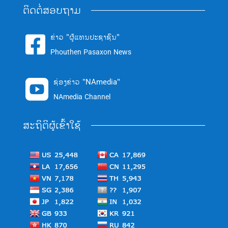
ຕິດຕໍ່ສອບຖາມ
ຂ່າວ "ຜູ້ແທນປະຊາຊົນ"

Phouthen Pasaxon News
ຊ່ອງຂ່າວ "NAmedia"

NAmedia Channel
ສະຖິຕິຜູ້ເຂົ້າໃຊ້