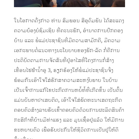
ໃນໂອກາດດັ່ງກ່າວ ທ່ານ ສົມພອນ ສີອຸດົມພັນ ໄດ້ສະແດງ
ຄວາມຍ້ອງຍໍຊົມເຊີຍ
ທີ່ຄະນະພັກ, ອໍານາດການປົກຄອງ
ບ້ານ ແລະ ພໍ່ແມ່ປະຊາຊົນທີ່ມີຄວາມສາມັກຄີ, ມີຄວາມ
ເອກະພາບຕໍ່ແນວທາງນະໂຍບາຍຂອງພັກ-ລັດ ກໍ່ຄືການ
ປະຕິບັດຕາມການຈັດສັນທີ່ຢູ່ອາໄສທີ່ໂຄງການກໍ່ສ້າງ
ເຂື່ອນໄຟຟ້ານໍ້າອູ
3, ຮຽກຮ້ອງໃຫ້ພໍ່ແມ່ປະຊາຊົນຈົ່ງ
ພ້ອມກັນເອົາໃຈໃສ່ຮັກສາຄວາມສະຫງົບພາຍ ໃນບ້ານ
ເປັນເຈົ້າການແກ້ໄຂປະກົດການຫຍໍ້ທໍ້ທີ່ເກີດຂຶ້ນ ເປັນຕົ້ນ
ແມ່ນບັນຫາຢາເສບຕິດ, ເອົາໃຈໃສ່ພັດທະນາເສດຖະກິດ
ຄອບຄົວສ້າງລາຍຮັບເຂົ້າຄອບຄົວດ້ວຍການຜະລິດສິນຄ້າ
ກະສິກໍາທີ່ບ້ານມີທ່າແຮງ ແລະ ມູນເຊື້ອຢູ່ແລ້ວ ໃຫ້ມີການ
ຂະຫຍາຍຕົວ ເພື່ອຮັບປະກັນໃຫ້ຊີວິດການເປັນຢູ່
ໃຫ້
ດີ