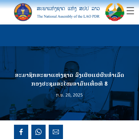
ສະມາຊິກສະພາແຫ່ງຊາດ ລົງເຜີຍແຜ່ຜົນສໍາເລັດ
ກອງປະຊຸມສະໄໝສາມັນເທື່ອທີ 8
ກ.ພ. 20, 2025