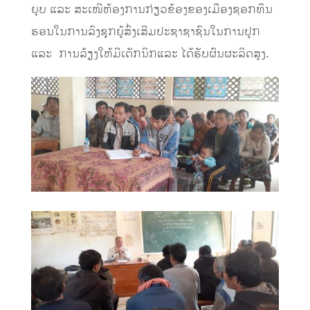
ຍຸບ ແລະ ສະເໜີຫ້ອງການກ່ຽວຂ້ອງຂອງເມືອງຊອກທຶນ
ຮອນໃນການລົງຊຸກຍູ້ສົ່ງເສີມປະຊາຊາຊົນໃນການປູກ
ແລະ ການລ້ຽງໃຫ້ມີເຕັກນິກແລະ ໄດ້ຮັບຜົນຜະລິດສູງ.