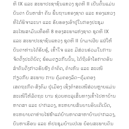
ທີ
IX
ແລະ ສະພາປະຊາຊົນແຂວງ ຊຸດທີ
II
ເປັນຕົ້ນແມ່ນ
ບັນດາ ບັນຫາສໍາ
ຄັນ
ພື້ນຖານຂອງ
ຊາດ ແລະ ຂອງແຂວງ
ທີ່ໄດ້ພິຈາລະນາ ແລະ ຮັບຮອງເອົາ
ຢູ່ໃນ
ກອງປະຊຸມ
ສະໄໝສາມັນເທື່ອທີ 8 ຂອງສະພາແຫ່ງຊາດ ຊຸດທີ
IX
ແລະ ສະພາປະຊາຊົນແຂວງ ຊຸດທີ
II
ນໍາ
ມາເຜີຍ
ແຜ່ໃຫ້
ບັນດາທ່ານໄດ້
ຮັບຮູ້
, ເຂົ້າໃຈ ແລະ ມີສ່ວນຮ່ວມໃນການ
ຈັດຕັ້ງປະຕິບັດ;
ພ້ອມດຽວກັນ
ນັ້ນ,
ໄດ້
ຖືເອົາໂອກາດ
ອັນ
ສໍາຄັນ
ດັ່ງກ່າວ
ຮັບຟັງ
ຄໍາຄິດ
,
ຄໍາເຫັນ ແລະ
ສະເໜີ
ກ່ຽວກັບ
ສະພາບ
ການ
ຄຸ້ມຄອງລັດ
–
ຄຸ້ມຄອງ
ເສດຖະກິດ-ສັງຄົມ
ຢູ່ເມືອງ ເຊິ່ງຄໍາສະເໜີສ່ວນຫຼາຍແມ່ນ
ສະເໜີໃຫ້ລັດຖະ ບານ ຊ່ວຍທະລຸເສັ້ນທາງເຂົ້າໄປຫາບ້ານ
ຫາດສາ ແລະ ປາກລວງ, ຂະຫຍາຍສັນຍານອິນເຕີເນັດ,
ຂະຫຍາຍຕາຂ່າຍໄຟຟ້າແຕ່ບ້ານຫາດສາຫາບ້ານປາກລວງ,
ບັນຫາເຮືອນ ແລະ ຫໍປະຊຸມບ້ານເປ່ເພ
ຍ້ອນສະພາບດິນ