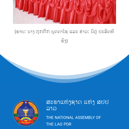
(ພາບ: ນາງ ກຸກກິກ ບຸດດາໄຊ ແລະ ຂ່າວ: ນີຕູ່ ປະສິດທິ
ພົງ)
ສະພາແຫ່ງຊາດ ແຫ່ງ ສປປ
ລາວ
THE NATIONAL ASSEMBLY OF
THE LAO PDR