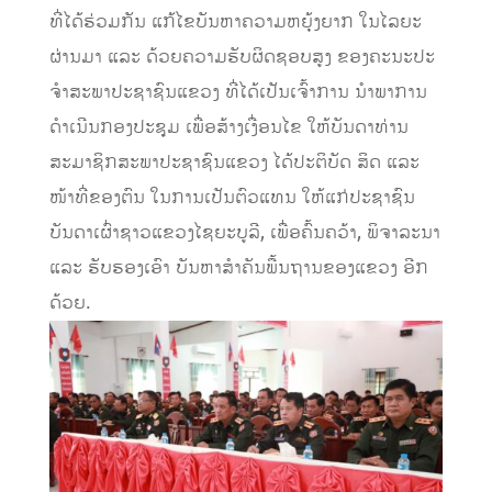
ທີ່ໄດ້ຮ່ວມກັນ ແກ້ໄຂບັນຫາຄວາມຫຍຸ້ງຍາກ ໃນໄລຍະ
ຜ່ານມາ ແລະ ດ້ວຍຄວາມຮັບຜິດຊອບສູງ ຂອງຄະນະປະ
ຈໍາສະພາປະຊາຊົນແຂວງ ທີ່ໄດ້ເປັນເຈົ້າການ ນໍາພາການ
ດໍາເນີນກອງປະຊຸມ ເພື່ອສ້າງເງື່ອນໄຂ ໃຫ້ບັນດາທ່ານ
ສະມາຊິກສະພາປະຊາຊົນແຂວງ ໄດ້ປະຕິບັດ ສິດ ແລະ
ໜ້າທີ່ຂອງຕົນ ໃນການເປັນຕົວແທນ ໃຫ້ແກ່ປະຊາຊົນ
ບັນດາເຜົ່າຊາວແຂວງໄຊຍະບູລີ, ເພື່ອຄົ້ນຄວ້າ, ພິຈາລະນາ
ແລະ ຮັບຮອງເອົາ ບັນຫາສໍາຄັນພື້ນຖານຂອງແຂວງ ອີກ
ດ້ວຍ.