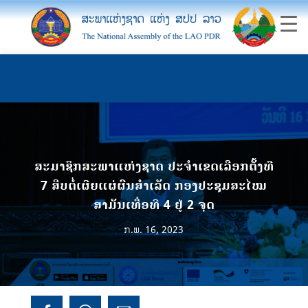
ສະມາຊິກສະພາແຫ່ງຊາດ ປະຈໍາເຂດເລືອກຕັ້ງທີ
7 ສືບຕໍ່ເຜີຍແຜ່ຜົນສຳເລັດ ກອງປະຊຸມສະໄໝ
ສາມັນເທື່ອທີ 4 ຢູ່ 2 ຈຸດ
ກ.ພ. 16, 2023