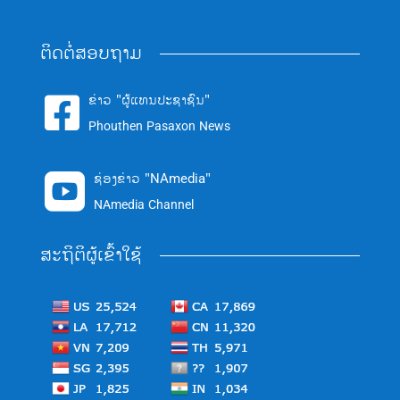
ຕິດຕໍ່ສອບຖາມ
ຂ່າວ "ຜູ້ແທນປະຊາຊົນ"

Phouthen Pasaxon News
ຊ່ອງຂ່າວ "NAmedia"

NAmedia Channel
ສະຖິຕິຜູ້ເຂົ້າໃຊ້