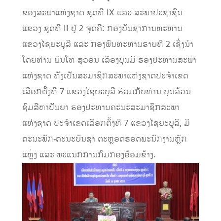
ຂອງສະພາແຫ່ງຊາດ ຊຸດທີ IX ແລະ ສະພາປະຊາຊົນ
ແຂວງ ຊຸດທີ II ຢູ່ 2 ຈຸດຄື: ກອງບັນຊາການທະຫານ
ແຂວງໄຊຍະບູລີ ແລະ ກອງພົນທະຫານຮາບທີ 2 ເຊິ່ງນຳ
ໂດຍທ່ານ ພົນໂທ ສຸວອນ ເລືອງບຸນມີ ຮອງປະທານສະພາ
ແຫ່ງຊາດ ທັງເປັນສະມາຊິກສະພາແຫ່ງຊາດປະຈໍາເຂດ
ເລືອກຕັ້ງທີ 7 ແຂວງໄຊຍະບູລີ ຮ່ວມກັບທ່ານ ບຸນລ້ວນ
ຊົມສີຫາປັນຍາ ຮອງປະທານຄະນະສະມາຊິກສະພາ
ແຫ່ງຊາດ ປະຈຳເຂດເລືອກຕັ້ງທີ 7 ແຂວງໄຊຍະບູລີ, ມີ
ຄະນະພັກ-ຄະນະບັນຊາ ຕະຫຼອດຮອດພະນັກງານຫຼັກ
ແຫຼ່ງ ແລະ ພະແນກການກົມກອງອ້ອມຂ້າງ.