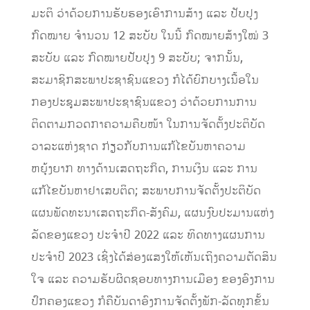
ມະຕິ ວ່າດ້ວຍການຮັບຮອງເອົາການສ້າງ ແລະ ປັບປຸງ
ກົດໝາຍ ຈໍານວນ 12 ສະບັບ ໃນນີ້ ກົດໝາຍສ້າງໃໝ່ 3
ສະບັບ ແລະ ກົດໝາຍປັບປຸງ 9 ສະບັບ; ຈາກນັ້ນ,
ສະມາຊິກສະພາປະຊາຊົນແຂວງ ກໍໄດ້ຍົກບາງເນື້ອໃນ
ກອງປະຊຸມສະພາປະຊາຊົນແຂວງ ວ່າດ້ວຍການການ
ຕິດຕາມກວດກາຄວາມຄືບໜ້າ ໃນການຈັດຕັ້ງປະຕິບັດ
ວາລະແຫ່ງຊາດ ກ່ຽວກັບການແກ້ໄຂບັນຫາຄວາມ
ຫຍຸ້ງຍາກ ທາງດ້ານເສດຖະກິດ, ການເງິນ ແລະ ການ
ແກ້ໄຂບັນຫາຢາເສບຕິດ; ສະພາບການຈັດຕັ້ງປະຕິບັດ
ແຜນພັດທະນາເສດຖະກິດ-ສັງຄົມ, ແຜນງົບປະມານແຫ່ງ
ລັດຂອງແຂວງ ປະຈໍາປີ 2022 ແລະ ທິດທາງແຜນການ
ປະຈໍາປີ 2023 ເຊິ່ງໄດ້ສ່ອງແສງໃຫ້ເຫັນເຖິງຄວາມຕັດສິນ
ໃຈ ແລະ ຄວາມຮັບຜິດຊອບທາງການເມືອງ ຂອງອົງການ
ປົກຄອງແຂວງ ກໍຄືບັນດາອົງການຈັດຕັ້ງພັກ-ລັດທຸກຂັ້ນ