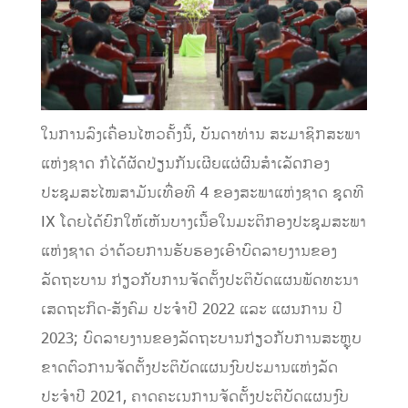
ໃນການລົງເຄື່ອນໄຫວຄັ້ງນີ້, ບັນດາທ່ານ ສະມາຊິກສະພາ
ແຫ່ງຊາດ ກໍໄດ້ຜັດປ່ຽນກັນເຜີຍແຜ່ຜົນສຳເລັດກອງ
ປະຊຸມສະໄໝສາມັນເທື່ອທີ 4 ຂອງສະພາແຫ່ງຊາດ ຊຸດທີ
IX ໂດຍໄດ້ຍົກໃຫ້ເຫັນບາງເນື້ອໃນມະຕິກອງປະຊຸມສະພາ
ແຫ່ງຊາດ ວ່າດ້ວຍການຮັບຮອງເອົາບົດລາຍງານຂອງ
ລັດຖະບານ ກ່ຽວກັບການຈັດຕັ້ງປະຕິບັດແຜນພັດທະນາ
ເສດຖະກິດ-ສັງຄົມ ປະຈຳປີ 2022 ແລະ ແຜນການ ປີ
2023; ບົດລາຍງານຂອງລັດຖະບານກ່ຽວກັບການສະຫຼຸບ
ຂາດຕົວການຈັດຕັ້ງປະຕິບັດແຜນງົບປະມານແຫ່ງລັດ
ປະຈຳປີ 2021, ຄາດຄະເນການຈັດຕັ້ງປະຕິບັດແຜນງົບ