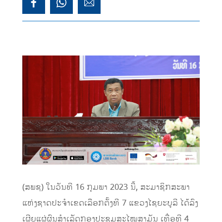
(ສພຊ) ໃນວັນທີ 16 ກຸມພາ 2023 ນີ້, ສະມາຊິກສະພາ
ແຫ່ງຊາດປະຈຳເຂດເລືອກຕັ້ງທີ 7 ແຂວງໄຊຍະບູລີ ໄດ້ລົງ
ເຜີຍແຜ່ຜົນສຳເລັດກອງປະຊຸມສະໄໝສາມັນ ເທື່ອທີ 4