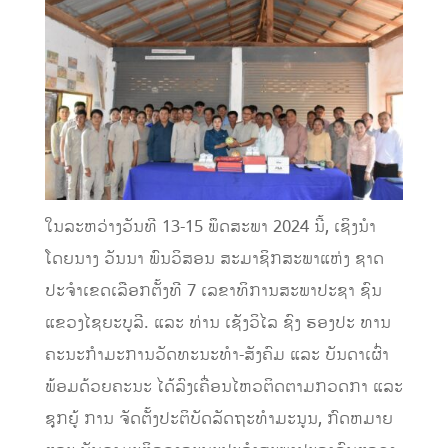
ໃນລະຫວ່າງວັນທີ 13-15 ພຶດສະພາ 2024 ນີ້, ເຊິງນໍາ
ໂດຍນາງ ວັນນາ ພົນວິສອນ ສະມາຊິກສະພາແຫ່ງ ຊາດ
ປະຈໍາເຂດເລືອກຕັ້ງທີ 7 ເລຂາທິການສະພາປະຊາ ຊົນ
ແຂວງໄຊຍະບູລີ. ແລະ ທ່ານ ເຊັງວິໄລ ຊົງ ຮອງປະ ທານ
ຄະນະກໍາມະການວັດທະນະທໍາ-ສັງຄົມ ແລະ ບັນດາເຜົ່າ
ພ້ອມດ້ວຍຄະນະ ໄດ້ລົງເຄື່ອນໄຫວຕິດຕາມກວດກາ ແລະ
ຊຸກຍູ້ ການ ຈັດຕັ້ງປະຕິບັດລັດຖະທໍາມະນູນ, ກົດຫມາຍ