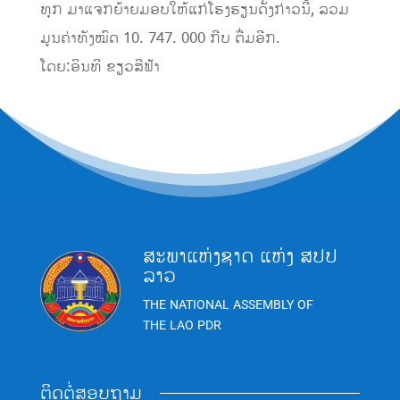
ທຸກ ມາແຈກຍ້າຍມອບໃຫ້ແກ່ໂຮງຮຽນດັ່ງກ່າວນີ້, ລວມ
ມູນຄ່າທັງໝົດ 10. 747. 000 ກີບ ຕື່ມອີກ.
ໂດຍ:ອິນທີ ຂຽວສີຟ້າ
ສະພາແຫ່ງຊາດ ແຫ່ງ ສປປ
ລາວ
THE NATIONAL ASSEMBLY OF
THE LAO PDR
ຕິດຕໍ່ສອບຖາມ