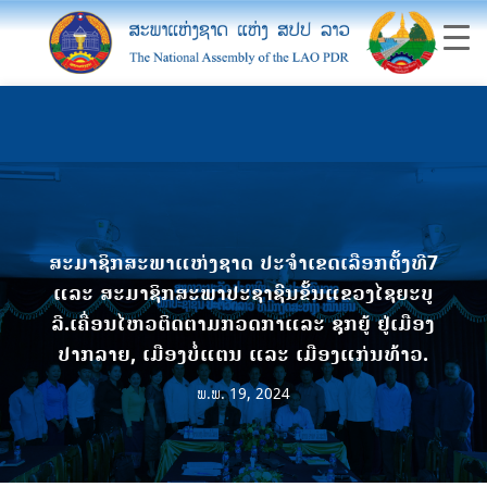
ສະມາຊິກສະພາແຫ່ງຊາດ ປະຈໍາເຂດເລືອກຕັ້ງທີ7
ແລະ ສະມາຊິກສະພາປະຊາຊົນຂັ້ນແຂວງໄຊຍະບູ
ລີ.ເຄື່ອນໄຫວຕິດຕາມກວດກາແລະ ຊຸກຍູ້ ຢູ່ເມືອງ
ປາກລາຍ, ເມືອງບໍ່ແຕນ ແລະ ເມືອງແກ່ນທ້າວ.
ພ.ພ. 19, 2024