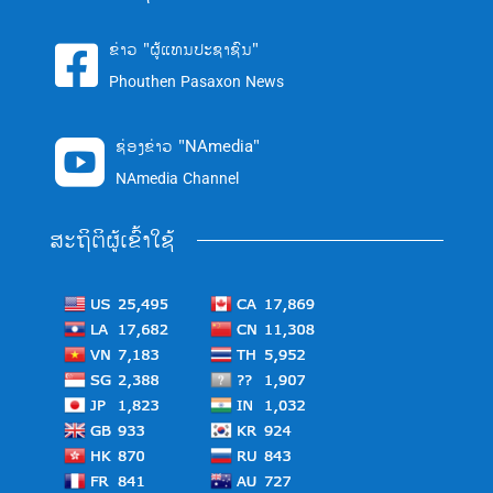
ຂ່າວ "ຜູ້ແທນປະຊາຊົນ"

Phouthen Pasaxon News
ຊ່ອງຂ່າວ "NAmedia"

NAmedia Channel
ສະຖິຕິຜູ້ເຂົ້າໃຊ້