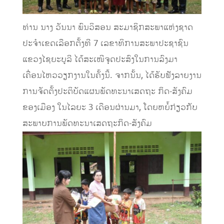
ທ່ານ ນາງ ວັນນາ ພົນວິສອນ ສະມາຊິກສະພາແຫ່ງຊາດ
ປະຈໍາເຂດເລືອກຕັ້ງທີ 7 ເລຂາທິການສະພາປະຊາຊົນ
ແຂວງໄຊຍະບູລີ ໄດ້ສະເໜີຈຸດປະສົງໃນການລົງມາ
ເຄື່ອນໄຫວວຽກງານໃນຄັ້ງນີ້. ຈາກນັ້ນ, ໄດ້ຮັບຟັງລາຍງານ
ການຈັດຕັ້ງປະຕິບັດແຜນພັດທະນາເສດຖະ ກິດ-ສັງຄົມ
ຂອງເມືອງ ໃນໄລຍະ 3 ເດືອນຜ່ານມາ, ໂດຍຫຍໍ້ກ່ຽວກັບ
ສະພາບການພັດທະນາເສດຖະກິດ-ສັງຄົມ