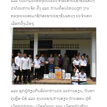
ແລະ ບັນດາມະຕິຂອງຄະນະປະຈໍາສະພາປະຊາຊົນແຂວງ
ວ່າດ້ວຍການຈັດ ຕັ້ງ ແລະ ການເຄື່ອນໄຫວວຽກ ງານ
ຂອງຄະນະສະມາຊິກສະພາປະຊາຊົນແຂວງ ປະຈໍາເຂດ
ເລືອກຕັ້ງເມືອງ;
ແລະ ຊຸກຍູ້ກ່ຽວກັບອັດຕາການປະ ລະການຮຽນ, ບັນຫາ
ຄູເຫຼືອ-ບໍ່ພໍ ແລະ ຄຸນນະພາບການຮຽນ-ການສອນ ຢູ່ທີ
ເມືອງປາກລາຍ, ເມືອງບໍ່ແຕນ ແລະ ເມືອງແກ່ນທ້າວ