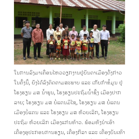
ໃນການລົງມາເຄື່ອນໄຫວວຽກງານຢູ່ບັນດາເມືອງດັ່ງກ່າວ
ໃນຄັ້ງນີ້, ຍັງໄດ້ລົງຕິດຕາມສະພາບ ແລະ ເກັບກໍາຂໍ້ມູນ ຢູ່
ໂຮງຮຽນ ມສ ນໍ້າພູນ, ໂຮງຮຽນປະຖົມນໍ້າຊົ້ງ ເມືອງປາກ
ລາຍ; ໂຮງຮຽນ ມສ ບໍ່ແຕນມີໄຊ, ໂຮງຮຽນ ມສ ບໍ່ແຕນ
ເມືອງບໍ່ແຕນ ແລະ ໂຮງຮຽນ ມສ ຫ້ວຍເລິກ, ໂຮງຮຽນ
ປະຖົມ ຫ້ວຍເລິກ ເມືອງແກ່ນທ້າວ. ພ້ອມທັງນໍາເອົາ
ເຄື່ອງອຸປະກອນການຮຽນ, ເຄື່ອງກິລາ ແລະ ເຄື່ອງບັນເທົາ