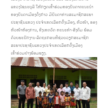
ແຂວງໄຊຍະບູລີ ໃຫ້ກຽດເຂົ້າຮ່ວມຂອງບັນດາຄະນະນໍາ
ຂອງບັນດາເມືອງດັ່ງກ່າວ ມີບັນດາທ່ານສະມາຊິກສະພາ
ປະຊາຊົນແຂວງ ປະຈຳເຂດເລືອກຕັ້ງເມືອງ, ຫົວໜ້າ, ຮອງ
ຫົວໜ້າຫ້ອງການ, ຂົງເຂດວັດ ທະນະທຳ-ສັງຄົມ ພ້ອມ
ດ້ວຍພະນັກງານ-ລັດຖະກອນທີ່ຊ່ວຍວຽກສະມາຊິກ
ສະພາປະຊາຊົນແຂວງປະຈຳເຂດເລືອກຕັ້ງເມືອງ
ເຂົ້າຮ່ວມຢ່າງພ້ອມພຽງ.