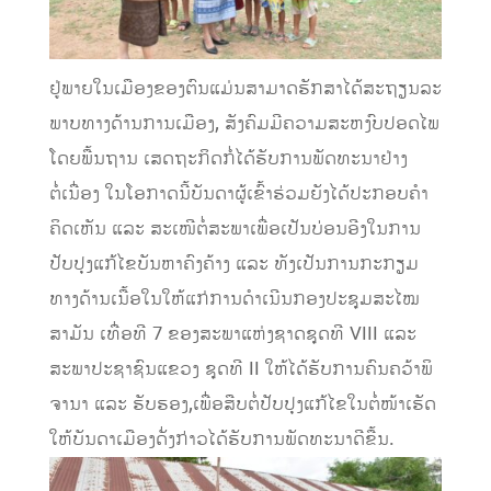
ຢູ່ພາຍໃນເມືອງຂອງຕົນແມ່ນສາມາດຮັກສາໄດ້ສະຖຽນລະ
ພາບທາງດ້ານການເມືອງ, ສັງຄົມມີຄວາມສະຫງົບປອດໄພ
ໂດຍພື້ນຖານ ເສດຖະກິດກໍ່ໄດ້ຮັບການພັດທະນາຢ່າງ
ຕໍ່ເນື່ອງ ໃນໂອກາດນີ້ບັນດາຜູ້ເຂົ້າຮ່ວມຍັງໄດ້ປະກອບຄຳ
ຄິດເຫັນ ແລະ ສະເໜີຕໍ່ສະພາເພື່ອເປັນບ່ອນອີງໃນການ
ປັບປຸງແກ້ໄຂບັນຫາຄົງຄ້າງ ແລະ ທັງເປັນການກະກຽມ
ທາງດ້ານເນື້ອໃນໃຫ້ແກ່ການດໍາເນີນກອງປະຊຸມສະໄໝ
ສາມັນ ເທື່ອທີ 7 ຂອງສະພາແຫ່ງຊາດຊຸດທີ VIII ແລະ
ສະພາປະຊາຊົນແຂວງ ຊຸດທີ II ໃຫ້ໄດ້ຮັບການຄົນຄວ້າພິ
ຈານາ ແລະ ຮັບຮອງ,ເພື່ອສືບຕໍ່ປັບປຸງແກ້ໄຂໃນຕໍ່ໜ້າເຮັດ
ໃຫ້ບັນດາເມືອງດັ່ງກ່າວໄດ້ຮັບການພັດທະນາດີຂື້ນ.