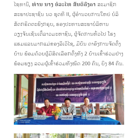
ໄຊທານີ,
ທ່ານ ນາງ ອໍລະໄທ ສັນຕິຄົງຄາ
ສະມາຊິກ
ສະພາປະຊາຊົນ ນວ ຊຸດທີ II, ຜູ້ອຳນວຍການໃຫຍ່ ບໍລິ
ສັດກຣິດຕະພົງກຣຸບ, ຮອງປະທານສະພາບໍລິຫານ
ວຽງຈັນເຊັນເຕີ້ລາວມະຫາຊົນ, ຜູ້ຈັດການທົ່ວໄປ ໂຮງ
ແຮມແລນມາກແມ່ຂອງລີເວິໄຊ, ມີບັນ ດາອົງການຈັດຕັ້ງ
ບ້ານ ພ້ອມດ້ວຍຜູ້ມີສິດເລືອກຕັ້ງທັງ 2 ບ້ານເຂົ້າຮ່ວມຢ່າງ
ພ້ອມພຽງ ລວມຜູ້ເຂົ້າຮ່ວມທັງໝົດ 200 ຄົນ, ຍິງ 84 ຄົນ.