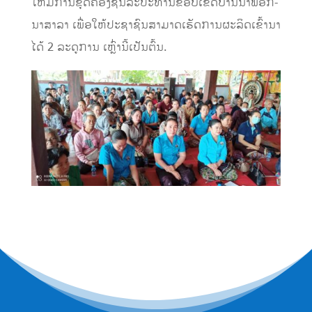
ໃຫ້ມີການຂຸດຄອງຊົນລະປະທານຂອບເຂດບ້ານນາພອກ-
ນາສາລາ ເພື່ອໃຫ້ປະຊາຊົນສາມາດເຮັດການຜະລິດເຂົ້ານາ
ໄດ້ 2 ລະດູການ ເຫຼົ່ານີ້ເປັນຕົ້ນ.