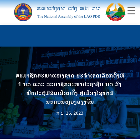
ສະມາຊິກສະພາແຫ່ງຊາດ ປະຈຳເຂດເລືອກຕັ້ງທີ
1 ນວ ແລະ ສະມາຊິກສະພາປະຊາຊົນ ນວ ລົງ
ພົບປະຜູ້ມີສິດເລືອກຕັ້ງ ຢູ່ເມືອງໄຊທານີ
ນະຄອນຫຼວງວຽງຈັນ
ກ.ພ. 26, 2023