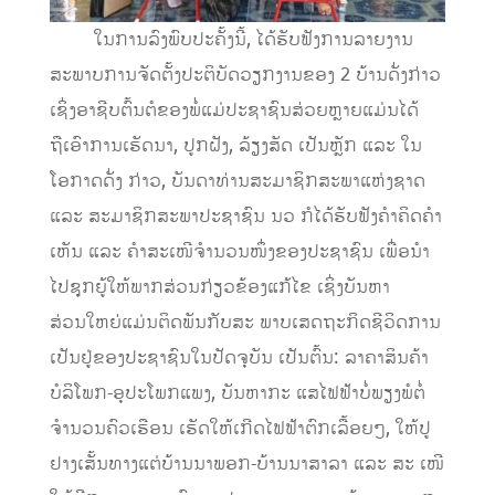
ໃນການລົງພົບປະຄັ້ງນີ້, ໄດ້ຮັບຟັງການລາຍງານ
ສະພາບການຈັດຕັ້ງປະຕິບັດວຽກງານຂອງ 2 ບ້ານດັ່ງກ່າວ
ເຊິ່ງອາຊີບຕົ້ນຕໍຂອງພໍ່ແມ່ປະຊາຊົນສ່ວຍຫຼາຍແມ່ນໄດ້
ຖືເອົາການເຮັດນາ, ປູກຝັງ, ລ້ຽງສັດ ເປັນຫຼັກ ແລະ ໃນ
ໂອກາດດັ່ງ ກ່າວ, ບັນດາທ່ານສະມາຊິກສະພາແຫ່ງຊາດ
ແລະ ສະມາຊິກສະພາປະຊາຊົນ ນວ ກໍໄດ້ຮັບຟັງຄຳຄິດຄຳ
ເຫັນ ແລະ ຄຳສະເໜີຈຳນວນໜຶ່ງຂອງປະຊາຊົນ ເພື່ອນຳ
ໄປຊຸກຍູ້ໃຫ້ພາກສ່ວນກ່ຽວຂ້ອງແກ້ໄຂ ເຊິ່ງບັນຫາ
ສ່ວນໃຫຍ່ແມ່ນຕິດພັນກັບສະ ພາບເສດຖະກິດຊີວິດການ
ເປັນຢູ່ຂອງປະຊາຊົນໃນປັດຈຸບັນ ເປັນຕົ້ນ: ລາຄາສິນຄ້າ
ບໍລິໂພກ-ອຸປະໂພກແພງ, ບັນຫາກະ ແສໄຟຟ້າບໍ່ພຽງພໍຕໍ່
ຈຳນວນຄົວເຮືອນ ເຮັດໃຫ້ເກີດໄຟຟ້າຕົກເລື້ອຍໆ, ໃຫ້ປູ
ຢາງເສັ້ນທາງແຕ່ບ້ານນາພອກ-ບ້ານນາສາລາ ແລະ ສະ ເໜີ