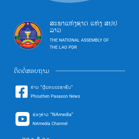
ສະພາແຫ່ງຊາດ ແຫ່ງ ສປປ
ລາວ
THE NATIONAL ASSEMBLY OF
THE LAO PDR
ຕິດຕໍ່ສອບຖາມ
ຂ່າວ "ຜູ້ແທນປະຊາຊົນ"

Phouthen Pasaxon News
ຊ່ອງຂ່າວ "NAmedia"

NAmedia Channel