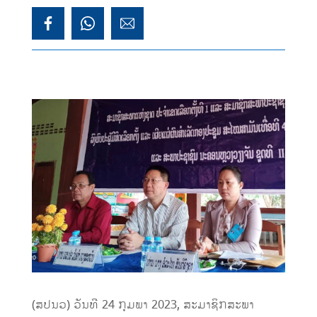
(ສປນວ) ວັນທີ 24 ກຸມພາ 2023, ສະມາຊິກສະພາ