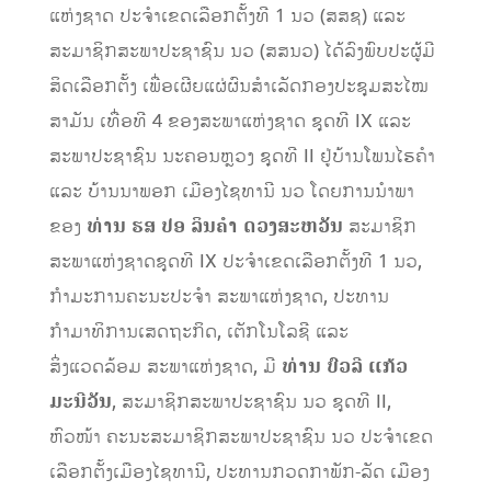
ແຫ່ງຊາດ ປະຈຳເຂດເລືອກຕັ້ງທີ 1 ນວ (ສສຊ) ແລະ
ສະມາຊິກສະພາປະຊາຊົນ ນວ (ສສນວ) ໄດ້ລົງພົບປະຜູ້ມີ
ສິດເລືອກຕັ້ງ ເພື່ອເຜີຍແຜ່ຜົນສຳເລັດກອງປະຊຸມສະໄໝ
ສາມັນ ເທື່ອທີ 4 ຂອງສະພາແຫ່ງຊາດ ຊຸດທີ IX ແລະ
ສະພາປະຊາຊົນ ນະຄອນຫຼວງ ຊຸດທີ II ຢູ່ບ້ານໂພນໄຮຄຳ
ແລະ ບ້ານນາພອກ ເມືອງໄຊທານີ ນວ ໂດຍການນຳພາ
ຂອງ
ທ່ານ ຮສ ປອ ລິນຄຳ ດວງສະຫວັນ
ສະມາຊິກ
ສະພາແຫ່ງຊາດຊຸດທີ IX ປະຈໍາເຂດເລືອກຕັ້ງທີ 1 ນວ,
ກຳມະການຄະນະປະຈຳ ສະພາແຫ່ງຊາດ, ປະທານ
ກຳມາທິການເສດຖະກິດ, ເຕັກໂນໂລຊີ ແລະ
ສິ່ງແວດລ້ອມ ສະພາແຫ່ງຊາດ, ມີ
ທ່ານ ບົວລີ ແກ້ວ
ມະນີວັນ
, ສະມາຊິກສະພາປະຊາຊົນ ນວ ຊຸດທີ II,
ຫົວໜ້າ ຄະນະສະມາຊິກສະພາປະຊາຊົນ ນວ ປະຈຳເຂດ
ເລືອກຕັ້ງເມືອງໄຊທານີ, ປະທານກວດກາພັກ-ລັດ ເມືອງ