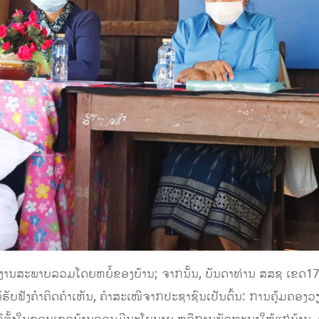
ລາຍງານສະພາບລວມໂດຍຫຍໍ້ຂອງບ້ານ; ຈາກນັ້ນ, ບັນດາທ່ານ ສສຊ ເຂດ1
ັບຟັງຄຳຄິດຄຳເຫັນ, ຄຳສະເໜີຈາກປະຊາຊົນເປັນຕົ້ນ: ການຄຸ້ມຄອງວຽ