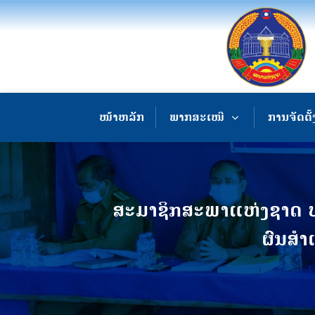
ໜ້າຫລັກ
ພາກສະເໜີ
ການຈັດຕັ້
ສະມາຊິກສະພາແຫ່ງຊາດ ປະ
ຜົນສຳ