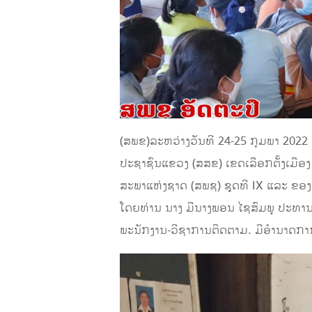
(ສພຂ)ລະຫວ່າງວັນທີ 24-25 ກຸມພາ 2022 
ປະຊາຊົນແຂວງ (ສສຂ) ເຂດເລືອກຕັ້ງເມືອງ 
ສະພາແຫ່ງຊາດ (ສພຊ) ຊຸດທີ IX ແລະ ຂອງສ
ໂດຍທ່ານ ນາງ ມີນາງພອນ ໄຊສົມພູ ປະທາ
ພະນັກງານ-ວີຊາການຕິດຕາມ. ມີອຳນາດການປ