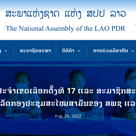
ງ
ສະມາຊິກສະພາ
ນິຕິກຳ
ການຮ່ວມມືສາກົນ
ຈໍາເຂດເລືອກຕັ້ງທີ 17 ແລະ ສະມາຊິກສ
ເລັດກອງປະຊຸມສະໄໝສາມັນຂອງ ສພຊ ແ
ກ.ພ. 26, 2022