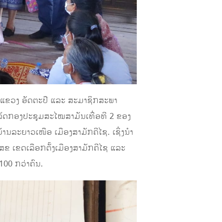
7) ແຂວງ ອັດຕະປື ແລະ ສະມາຊິກສະພາ
ໍາເລັດກອງປະຊຸມສະໄໝສາມັນເທື່ອທີ 2 ຂອງ
ານລະຍາວເໜືອ ເມືອງສາມັກຄີໄຊ. ເຊິ່ງນຳ
 ເຂດເລືອກຕັ້ງເມືອງສາມັກຄີໄຊ ແລະ
100 ກວ່າຄົນ.