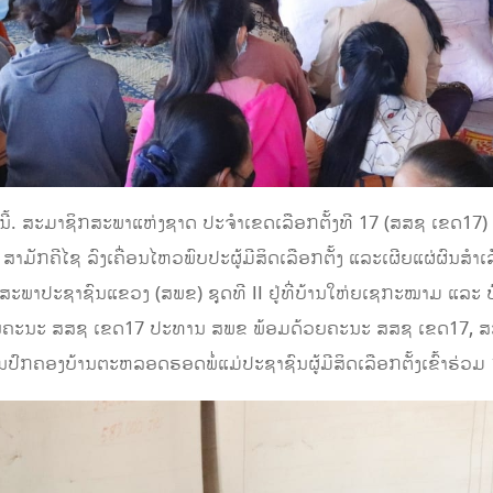
ນີ້. ສະມາຊິກສະພາແຫ່ງຊາດ ປະຈໍາເຂດເລືອກຕັ້ງທີ 17 (ສສຊ ເຂດ1
ສາມັກຄີໄຊ ລົງເຄື່ອນໄຫວພົບປະຜູ້ມີສິດເລືອກຕັ້ງ ແລະເຜີຍແຜ່ຜົນສ
ະພາປະຊາຊົນແຂວງ (ສພຂ) ຊຸດທີ II ຢູ່ທີ່ບ້ານໃຫ່ຍເຊກະໝາມ ແລະ ບ້
ນຄະນະ ສສຊ ເຂດ17 ປະທານ ສພຂ ພ້ອມດ້ວຍຄະນະ ສສຊ ເຂດ17, ສສຂ
ົກຄອງບ້ານຕະຫລອດຮອດພໍ່ແມ່ປະຊາຊົນຜູ້ມີສິດເລືອກຕັ້ງເຂົ້າຮ່ວມ 