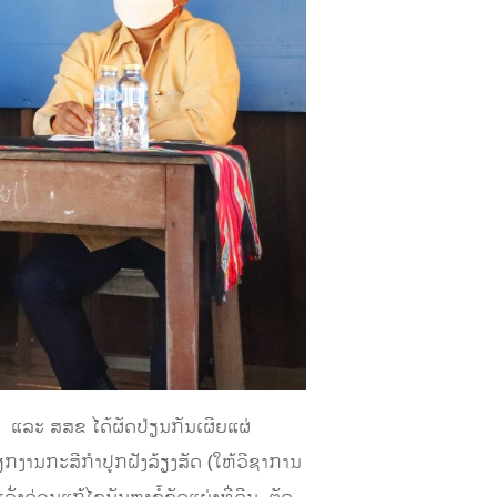
7 ແລະ ສສຂ ໄດ້ຜັດປ່ຽນກັນເຜີຍແຜ່
ກງານກະສີກຳປູກຝັງລ້ຽງສັດ (ໃຫ້ວີຊາການ