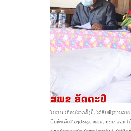
ໃນການເຄື່ອນໄຫວຄັ້ງນີ້, ໄດ້ຮັບຟັງການ
ຜົນສຳເລັດກອງປະຊຸມ ສພຊ, ສພຂ ແລະ ໄດ້ຮ