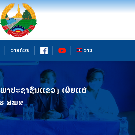
ສາຍດ່ວນ
ລາວ
ະພາປະຊາຊົນແຂວງ ເຜີຍແຜ່
ລະ ສພຂ