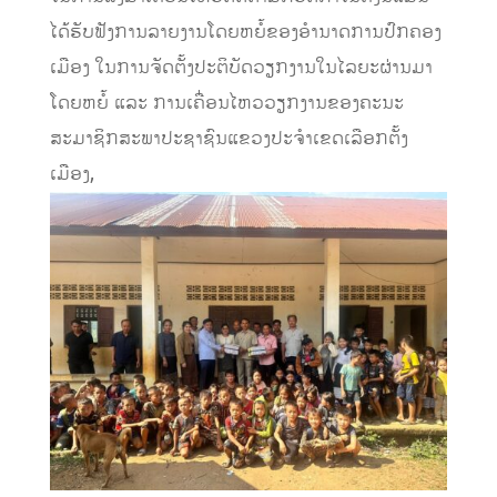
ໄດ້ຮັບຟັງການລາຍງານໂດຍຫຍໍ້ຂອງອໍານາດການປົກຄອງ
ເມືອງ ໃນການຈັດຕັ້ງປະຕິບັດວຽກງານໃນໄລຍະຜ່ານມາ
ໂດຍຫຍໍ້ ແລະ ການເຄື່ອນໄຫວວຽກງານຂອງຄະນະ
ສະມາຊິກສະພາປະຊາຊົນແຂວງປະຈໍາເຂດເລືອກຕັ້ງ
ເມືອງ,