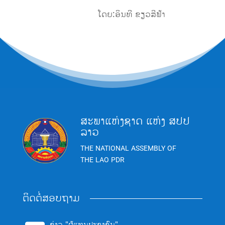
ໂດຍ:ອິນທີ ຂຽວສີຟ້າ
ສະພາແຫ່ງຊາດ ແຫ່ງ ສປປ
ລາວ
THE NATIONAL ASSEMBLY OF
THE LAO PDR
ຕິດຕໍ່ສອບຖາມ
ຂ່າວ "ຜູ້ແທນປະຊາຊົນ"