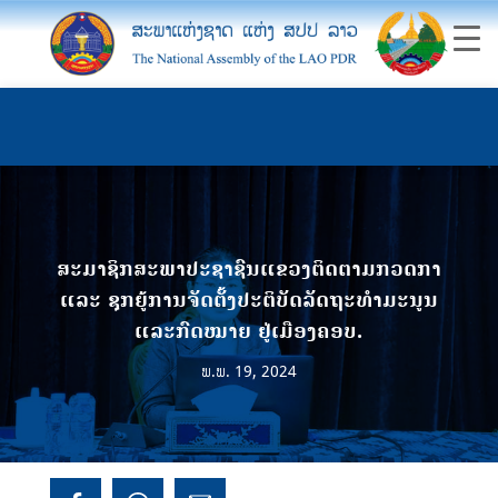
ສະມາຊິກສະພາປະຊາຊົນແຂວງຕິດຕາມກວດກາ
ແລະ ຊຸກຍູ້ການຈັດຕັ້ງປະຕິບັດລັດຖະທໍາມະນູນ
ແລະກົດໝາຍ ຢູ່ເມືອງຄອບ.
ພ.ພ. 19, 2024