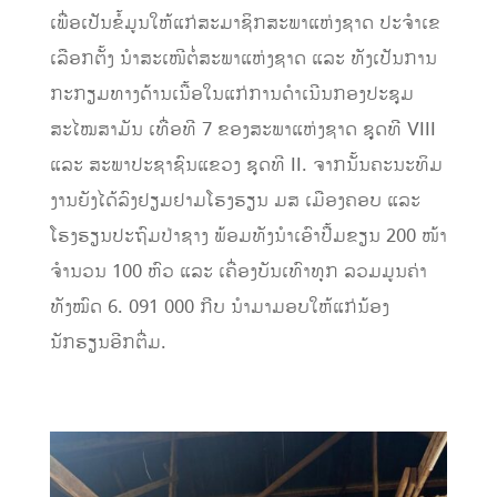
ເພື່ອເປັນຂໍ້ມູນໃຫ້ແກ່ສະມາຊິກສະພາແຫ່ງຊາດ ປະຈໍາເຂ
ເລືອກຕັ້ງ ນໍາສະເໜີຕໍ່ສະພາແຫ່ງຊາດ ແລະ ທັງເປັນການ
ກະກຽມທາງດ້ານເນື້ອໃນແກ່ການດໍາເນີນກອງປະຊຸມ
ສະໄໝສາມັນ ເທື່ອທີ 7 ຂອງສະພາແຫ່ງຊາດ ຊຸຸດທີ VIII
ແລະ ສະພາປະຊາຊົນແຂວງ ຊຸດທີ II. ຈາກນັ້ນຄະນະທິມ
ງານຍັງໄດ້ລົງຢຽມຢາມໂຮງຮຽນ ມສ ເມືອງຄອບ ແລະ
ໂຮງຮຽນປະຖົມປ່າຊາງ ພ້ອມທັງນໍາເອົາປື້ມຂຽນ 200 ໜ້າ
ຈໍານວນ 100 ຫົວ ແລະ ເຄື່ອງບັນເທົາທຸກ ລວມມູນຄ່າ
ທັງໝົດ 6. 091 000 ກີບ ນໍາມາມອບໃຫ້ແກ່ນ້ອງ
ນັກຮຽນອີກຕື່ມ.