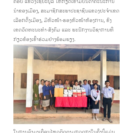
ຄອບ ແຂວງໄຊຍະບູລີ ໃຫ້ກຽດເຂົ້າມີບັນດາຄະນະການ
ນໍາຂອງເມືອງ, ສະມາຊິກສະພາປະຊາຊົນແຂວງປະຈໍາເຂດ
ເລືອກຕັ້ງເມືອງ, ມີຫົວໜ້າ-ຮອງຫົວໜ້າຫ້ອງການ, ຂົງ
ເຂດວັດທະນະທໍາ-ສັງຄົມ ແລະ ພະນັກງານວິຊາການທີ່
ກ່ຽວຂ້ອງເຂົ້າຮ່ວມຢ່າງພ້ອມພຽງ.
ໃນການລົງມາເຄື່ອນໄຫວຕິດຕາມກວດກາໃນຄັ້ງນີ້ແມ່ນ