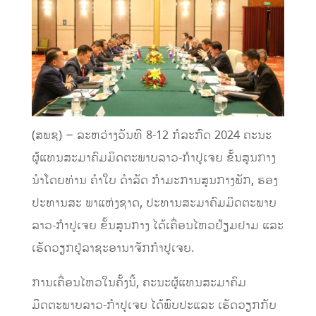
(
ສພຊ
) – ລະຫວ່າງ
ວັນທີ 8
-12
ກໍລະກົດ 2024 ຄະນະ
ຜູ້ແທນສະມາຄົມມິດຕະພາບລາວ-ກໍາປູເຈຍ ຂັ້ນສູນກາງ
ນໍາໂດຍທ່ານ ຄໍາໃບ ດຳລັດ ກຳມະການສູນກາງພັກ, ຮອງ
ປະທານສະ
ພາແຫ່ງຊາດ, ປະທານສະມາຄົມມິດຕະພາບ
ລາວ-ກໍາປູເຈຍ ຂັ້ນສູນກາງ ໄດ້
ເຄື່ອນໄຫວ
ຢ້ຽມຢາມ ແລະ
ເຮັດວຽກຢູ່
ລ
າຊະອານາຈັກກຳປູເຈຍ.
ການເຄື່ອນໄຫວໃນຄັ້ງນີ້, ຄະນະຜູ້ແທນສະມາຄົມ
ມິດຕະພາບລາວ-ກໍາປູເຈຍ ໄດ້ພົບປະ
ແລະ ເຮັດວຽກ
ກັບ