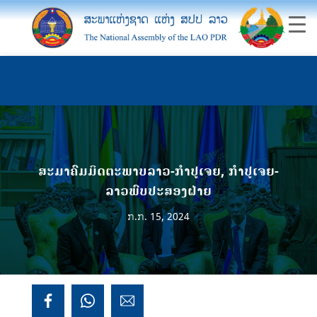
ສະມາຄົມມິດຕະພາບລາວ-ກໍາປູເຈຍ, ກໍາປູເຈຍ-
ລາວພົບປະສອງຝ່າຍ
ກ.ກ. 15, 2024