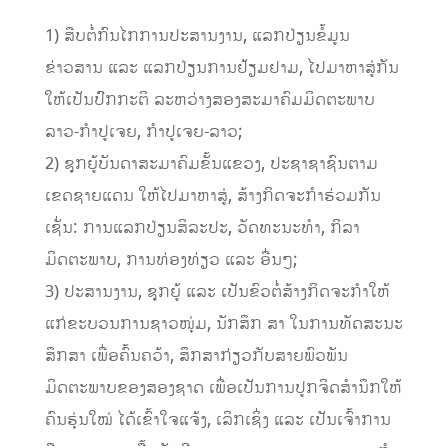
1)
ສືບຕໍ່ກົນໄກການປະສານງານ, ແລກປ່ຽນຂໍ້ມູນ
ຂ່າວສານ ແລະ ແລກປ່ຽນການຢ້ຽມຢາມ, ໄປມາຫາສູ່ກັນ
ໃຫ້ເປັນປົົກກະຕິ ລະຫວ່າງສອງສະມາຄົມມິດຕະພາບ
ລາວ-ກຳປູເຈຍ
,
ກຳປູເຈຍ-ລາວ
;
2)
ຊຸກ​ຍູ້​ບັນດາສະມາຄົມຂັ້ນແຂວງ
,
ປະຊາຊາຊົນຕາມ
ເຂດຊາຍແດນ
ໃຫ້ໄປມາຫາສູ່
,
ສ້າງກິດຈະກໍາຮ່ວມກັນ
ເຊັ່ນ: ການ​ແລກ​ປ່ຽນ​ສິ​ລະ​ປະ, ວັດ​ທະ​ນະ​ທຳ, ກິລາ
ມິດຕະພາບ, ການທ່ອງ
ທ່ຽວ ແລະ ອື່ນໆ
;
3)
ປະສານງານ, ຊຸກຍູ້ ແລະ ເປັນຂົວຕໍ່ສ້າງ
ກິດຈະກຳໃຫ້
ແກ່ຂະ​ບວນ​ການຊາວໜຸ່ມ, ນັກສຶກ
ສາ
ໃນ​ການ​ທັດ​ສະ​ນະ​
ສຶກ​ສາ ເພື່ອຄົ້ນຄວ້າ
,
ສຶກສາກ່ຽວກັບສາຍພົວພັນ
ມິດຕະພາບຂອງສອງຊາດ ເພື່ອເປັນການປູກຈິດ
ສໍາ
ນຶກໃຫ້
ຄົນ
ຮຸ່
ນໃໝ່ ໄດ້ເຂົ້າໃຈ
ແຈ້ງ
,
ເລິກເຊິ່ງ
ແລະ
ເປັນເຈົ້າການ