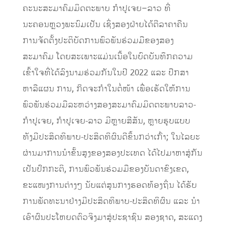
ຄະນະສະມາຄົມມິດຕະພາບ
ກໍ
າ
ປູເຈຍ
–
ລາວ ທີ່
ນະຄອນຫຼວງພະນົມເປັນ
ເຊິ່ງ
ສອງຝ່າຍໄດ້
ຕີລາຄາຄືນ
ການຈັດຕັ້ງປະຕິບັດການພົວພັນຮ່ວມມືຂອງສອງ
ສະມາຄົມ
ໂດຍສະເພາະແມ່ນເນື້ອໃນບົດບັນທຶກຄວາມ
ເຂົ້າໃຈທີ່ໄດ້ລົງນາມຮ່ວມກັນໃນປີ 2022
ແລະ ປຶກສາ
ຫາລືແຜນ
ການ, ກິດຈະກຳໃນຕໍ່ໜ້າ
ເພື່ອເຮັດໃຫ້ການ
ພົວພັນຮ່ວມມືລະຫວ່າງສອງສະມາຄົມມິດຕະພາບ
ລາວ-
ກໍາປູເຈຍ, ກໍາປູເຈຍ-ລາວ
ມີຫຼາຍສີສັນ, ຫຼາຍຮູບແບບ
ທັງມີປະສິດທິພາບ-ປະສິດທິຜົນດີຂຶ້ນ
ກວ່າເກົ່າ
;
ໃນໄລຍະ
ຜ່ານມາ
ການນໍາຂັ້ນສູງຂອງສອງປະເທດ
ໄດ້
ໄປມາຫາສູ່ກັນ
ເປັນ
ປົກກະຕິ, ການພົວພັນຮ່ວມມືຂອງບັນດາຂົງເຂດ,
ຂະແໜງການຕ່າງໆ
ນັບ
ແຕ່ສູນກາງຮອດທ້ອງຖິ່ນ
ໄດ້ຮັບ
ການພັດທະນາ
ຢ່າງມີ
ປະສິດທິພາບ-ປະສິດທິຜົນ ແລະ ນຳ
ເອົາຜົນປະໂຫຍດຕົວຈິງມາສູ່ປະຊາຊົນ ສອງ
ຊາ
ດ, ສະແດງ