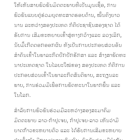
ໃຫ້ເຫັນ
ສາຍພົວພັນມິດຕະພາບທີ່ເປັນມູນເຊື້ອ
,
ການ
ພົວພັນແບບຄູ່ຮ່ວມຍຸດທະສາດຮອບດ້ານ, ໝັ້ນຄົງຍາວ
ນານ ລະຫວ່າງສອງປະເທດ ກໍຄືປະຊາຊົນສອງຊາດ
ໄດ້
ຮັບການ
ເສີມຂະຫຍາຍເຂົ້າສູ່ທາງກ
ວ້
າງ
ແລະ
ລວງເລິກ
,
ນັບ
ມື
ເກີດດອກ
ອອກ
ຜົນ
ທັງ
​ເປັນການ
ປະ
ກອບ
ສ່ວນ
ອັນ
ສຳ
ຄັນ
ເຂົ້າ
ໃນ
ພາ
ລະ
ກິດ
ປົ
ກ
ປັກ
ຮັກ
ສາ
ແລະ
ສ້າງ
ສາ
ພັດ
ທະ
ນາ
ປະ
ເທດ
ຊາດ
ໃນ
ໄລ
ຍະ
ໃໝ່ຂອງ
ສອງ
ປະ
ເທດ
ກໍ
ຄື
ການ
ປະ
ກອບ
ສ່ວນ
ເຂົ້າ
ໃນພາ
ລະ
ກິດ
ສັນ
ຕິ
ພາບ
,
ສະ
ຖຽນ
ລະ
ພາບ
,
ການ
ຮ່ວມ
ມື
ເພື່ອ
ການ
ພັດ
ທະ
ນາໃນ
ພາກ
ພື້ນ
ແລະ
ໃນ
ໂລກ
.
ສໍາລັບ
​ການພົວພັນຮ່ວມມືລະຫວ່າງສອງ​ສະມາຄົມ​
ມິດຕະພາບ ລາວ-ກຳ​ປູ​ເຈຍ
,
​ກຳ​ປູ​ເຈຍ-ລາວ
ເຫັນວ່າ
ມີ​
ບາດກ້າວ​ຂະຫຍາຍຕົວ ​ແລະ ​ໄດ້​ຮັບ
ການ
ເສີມຂະຫຍາຍ