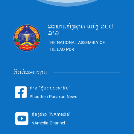
ສະພາແຫ່ງຊາດ ແຫ່ງ ສປປ
ລາວ
THE NATIONAL ASSEMBLY OF
THE LAO PDR
ຕິດຕໍ່ສອບຖາມ
ຂ່າວ "ຜູ້ແທນປະຊາຊົນ"

Phouthen Pasaxon News
ຊ່ອງຂ່າວ "NAmedia"

NAmedia Channel