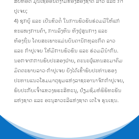
ສືບທອດ
ມູນເຊື້ອອັນດີງາມຂອງສອງຊາດ ລາວ ແລະ
​ກຳ​
ປູ​ເຈຍ
;
4)
ຊ
ກຍູ້ ແລະ ເປັນຂົວຕໍ່ ໃນການພົວພັນຮ່ວມມືໃຫ້ແກ່
ຂະແໜງການຄ້າ, ການລົງທຶນ ທັງຢູ່ສູນກາງ ແລະ
ທ້ອງຖິ່ນ ໂດຍສະເພາະແມ່ນບັນດານັກທຸລະກິດ ລາວ
ແລະ ກຳປູເຈຍ ໃຫ້ມີການພົວພັນ ແລະ ຮ່ວມມືນໍາກັນ.
ນອກຈາກ
ການ
ພົບປະສອງຝ່າຍ, ຄະນະຜູ້ແທນ
ສະມາຄົມ
ມິດຕະພາບລາວ-ກໍາປູເຈຍ
ຍັງໄດ້ເຂົ້
າພົບປະ
ທ່ານຮອງ
ປະທານແນວໂຮມມາຕຸພູມແຫ່ງ
ລ
າຊະອານາຈັກກຳປູເຈຍ
,
ພົບປະ
ກັບ
ເຈ
າ
ແຂວງພຣະສີຫະນ
, ຢ້ຽມ
ຊົ
ມຫໍພິ
ພິ
ທະພັນ
ແຫ່ງຊາດ
ແລະ
ອະນຸສາວະລີແຫ່ງຊາດ ເຕໂຈ
ຮຸນເຊນ
.