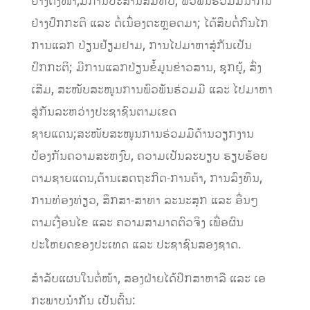
ຢ່າງຕັ້ງໜ້າ
,
ມີ
ການປະສານສົມທົບ
,
ພົວພັນຮ່ວມມືນໍາກັນ
ຢ່າງປົກກະຕິ ແລະ ຕໍ່ເນື່ອງຕະ
ຫຼ
ອດມາ
;
ໄດ້ສືບຕໍ່ກົນໄກ
ການແລກ
ປ່ຽນຢ້ຽມຢາມ
,
ການໄປມາຫາສູ່ກັນເປັນ
ປົກກະຕິ
;
ມີການແລກປ່ຽນຂໍ້ມູນຂ່າວສານ
,
ຊຸກຍູ້, ສົ່ງ
ເສີມ, ສະໜັບສະໜູນການພົວພັນຮ່ວມມື ແລະ ໄປມາຫາ
ສູ່ກັນລະຫວ່າງປະຊາຊົນຕາມເຂດ
ຊາຍແດນ
;
ສະໜັບສະໜູນການຮ່ວມມືດ້ານວຽກງານ
ປ້ອງກັນຄວາມສະຫງົບ
,
ຄວາມເປັນລະບຽບ
ຮຽບຮ້ອຍ
ຕາມຊາຍແດນ
,
ດ້ານເສດຖະກິດ-ການຄ້າ
,
ການລົງທຶນ
,
ການທ່ອງທ່ຽວ
,
ສຶກສາ-ສາທາ
ລະນະສຸກ ແລະ ອື່ນໆ
ຕາມເງື່ອນໄຂ ແລະ ຄວາມສາມາດຕົວຈິງ ເພື່ອຜົນ
ປະໂຫຍດຂອງປະເທດ ແລະ ປະຊາຊົນສອງຊາດ
.
ສຳ​ລັບ​ແຜນ​ໃນຕໍ່​ໜ້າ
,
ສອງຝ່າຍໄດ້
ປຶກ
ສາ
ຫາ
ລື
ແລະ
ເອ
ກະພາບນ
ໍາ
ກັນ
ເປັນຕົ້ນ: