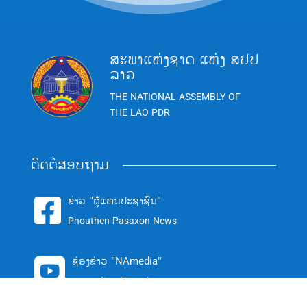
ສະພາແຫ່ງຊາດ ແຫ່ງ ສປປ
ລາວ
THE NATIONAL ASSEMBLY OF
THE LAO PDR
ຕິດຕໍ່ສອບຖາມ
ຂ່າວ "ຜູ້ແທນປະຊາຊົນ"

Phouthen Pasaxon News
ຊ່ອງຂ່າວ "NAmedia"

NAmedia Channel