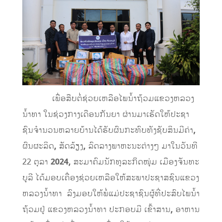
ເພື່ອສືບຕໍ່ຊ່ວຍເຫລືອໄພນໍ້າຖ້ວມແຂວງຫລວງ
ນໍ້າທາ ໃນຊ່ວງກາງເດືອນກັນຍາ ຜ່ານມາເຮັດໃຫ້ປະຊາ
ຊົນຈໍານວນຫລາຍບ້ານໄດ້ຮັບຜົນກະທົບທັງຊັບສິນມີຄ່າ
,
ຜົນຜະລິດ
,
ສັດລ້ຽງ
,
ລົດລາງພາຫະນະຕ່າງໆ ມາໃນວັນທີ
22 ຕຸລາ
2024,
ສະມາຄົມນັກທຸລະກິດໜຸ່ມ ເມືອງຈັນທະ
ບູລີ ໄດ້ມອບເຄື່ອງຊ່ວຍເຫລືອໃຫ້ສະພາປະຊາສຊົນແຂວງ
ຫລວງນ້ຳທາ ລົງມອບໃຫ້ພໍ່ແມ່ປະຊາຊົນຜູ້ທີ່ປະສົບໄພນ້ຳ
ຖ້ວມຢູ່ ແຂວງຫລວງນ້ຳທາ ປະກອບມີ ເຂົ້າສານ
,
ອາຫານ