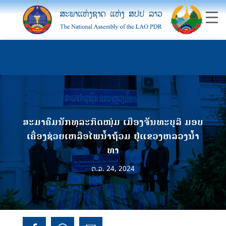
ສະມາຄົມນັກທຸລະກິດໜຸ່ມ ເມືອງຈັນທະບູລີ ມອບ
ເຄື່ອງຊ່ວຍເຫລືອໄພນ້ຳຖ້ວມ ຢູ່ແຂວງຫລວງນ້ຳ
ທາ
ຕ.ລ. 24, 2024