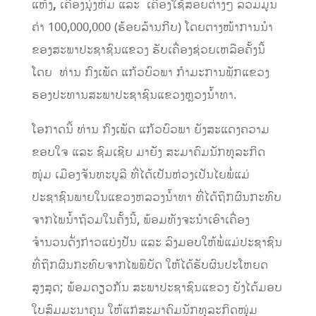
ແຫ້ງ
,
ເຄື່ອງນຸ່ງຫົ່ມ ແລະ ເຄື່ອງໃຊ້ສອຍຕ່າງໆ ລວມມູນ
ຄ່າ 100,000,000 (ຮ້ອຍລ້ານກີບ) ໂດຍຕາງໜ້າການນໍາ
ຂອງສະພາປະຊາຊົນແຂວງ ຮັບເຄື່ອງຊ່ວຍເຫລືອຄັ້ງນີ້
ໂດຍ ທ່ານ ກົງເພັດ ແກ້ວບົວພາ ກຳມະການພັກແຂວງ
ຮອງປະທານສະພາປະຊາຊົນແຂວງຫຼວງນໍ້າທາ.
ໂອກາດນີ້ ທ່ານ ກົງເພັດ ແກ້ວບົວພາ ຍັງສະແດງຄວາມ
ຂອບໃຈ ແລະ ຊົມເຊີຍ ມາຍັງ ສະມາຄົມນັກທຸລະກິດ
ໜຸ່ມ ເມືອງຈັນທະບູລີ ທີ່ໄດ້ເປັນຫ່ວງເປັນໄຍພໍ່ແມ່
ປະຊາຊົນພາຍໃນແຂວງຫລວງນ້ຳທາ ທີ່ໄດ້ຖຶກຜົນກະທົບ
ຈາກໄພນ້ຳຖ້ວມໃນຄັ້ງນີ້, ພ້ອມທັງຈະນຳເອົາເຄື່ອງ
ຈຳນວນດັ່ງກ່າວແບ່ງປັນ ແລະ ລົງມອບໃຫ້ພໍ່ແມ່ປະຊາຊົນ
ທີ່ຖຶກຜົນກະທົບຈາກໄພພິບັດ ໃຫ້ໄດ້ຮັບຜົນປະໂຫຍດ
ສູງສຸດ; ພ້ອມດຽວກັນ ສະພາປະຊາຊົນແຂວງ ຍັງໄດ້ມອບ
ໃບສົມມະນາຄຸນ ໃຫ້ແກ່ສະມາຄົມນັກທຸລະກິດໜຸ່ມ