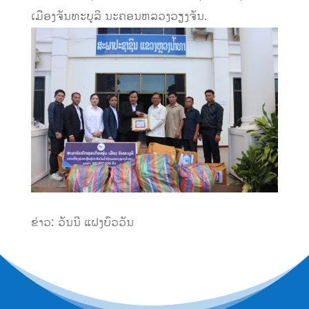
ເມືອງຈັນທະບູລີ ນະຄອນຫລວງວຽງຈັນ.
ຂ່າວ: ວັນນີ ແຝງບົວວັນ