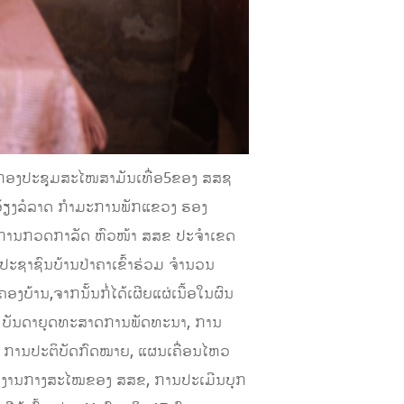
ດກອງປະຊຸມສະໄໜສາມັນເທື່ອ5ຂອງ ສສຊ
້າ ອ້ຽງລໍລາດ ກໍາມະການພັກແຂວງ ຮອງ
ງການກວດກາລັດ ຫົວໜ້າ ສສຂ ປະຈໍາເຂດ
 ປະຊາຊົນບ້ານປ່າຄາເຂົ້າຮ່ວມ ຈໍານວນ
ບ້ານ,ຈາກນັ້ນກໍ່ໄດ້ເຜີຍແຜ່ເນື້ອໃນຜົນ
ນ, ບັນດາຍຸດທະສາດການພັດທະນາ, ການ
, ການປະຕິບັດກົດໝາຍ, ແຜນເຄື່ອນໄຫວ
ຽກງານກາງສະໄໝຂອງ ສສຂ, ການປະເມີນບຸກ