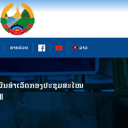
ສາຍດ່ວນ
ລາວ
່ຜົນສໍາເລັດກອງປະຊຸມສະໄໜ
l