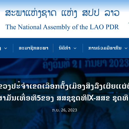
ງ
ສະມາຊິກສະພາ
ນິຕິກຳ
ການຮ່ວມມືສາກົນ
ປະໍຈໍາເຂດເລືອກຕັ້ງເມືອງສິງລົງເຜີຍແຜ
ສາມັນເທື່ອທີ5ຂອງ ສສຊຊຸດທີlX-ສສຂ ຊຸດທີl
ກ.ຍ. 26, 2023