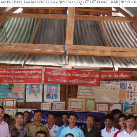
ບຮອງ ແລະຕໍ່ມາຕອນແລງຂອງວັນດຽວກັນກໍ່ໄດ້ເຜີຍແຜ່ຢູ່ທີ່ບ້ານສໍ້ ມີຜ