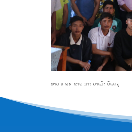
ພາບ ແ ລະ ຂ່າວ ນາງ ອາເມີງ ວີແຄລູ