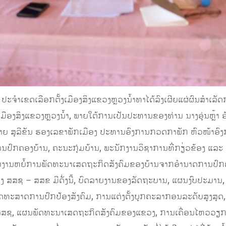
ດເລືອກຕັ້ງເມືອງສິງແຂວງຫຼວງນໍ້າທາໄດ້ລົງເຜີຍແຜ່ຜົນສໍາເລັ
າຄາເມືອງສິງແຂວງຫຼວງນໍ້າ, ພາຍໃຕ້ການເປັນປະທານຂອງທ່ານ ນາງອຸ່ນຫຼ
າຍ ສຸລີຂັນ ຮອງເລຂາພັກເມືອງ ປະທານອົງການກວດກາພັກ ຫົວໜ້າອົ
ງການປົກຄອງບ້ານ, ຄະນະກຸ່ມບ້ານ, ພະນັກງານວິຊາການທີ່ກຽ່ວຂ້ອງ ແລະ
ງລາຍງານຫຍໍ້ການພັດທະນາເສດຖະກິດສັງຄົມຂອງບ້ານຈາກອໍານາດການປົກຄອງ
ງ ສສຊ – ສສຂ ມີດັ່ງນີ້, ບົດລາຍງານຂອງລັດຖະບານ, ແຜນງົບປະມາ
ດທະສາດການປົກປ້ອງສັງຄົມ, ການແຕ່ງຕັ້ງບຸກຄະລາກອນລະດັບສູງສຸດ
 ສສຊ, ແຜນພັດທະນາເສດຖະກິດສັງຄົມຂອງແຂວງ, ການເຄື່ອນໄຫວວ