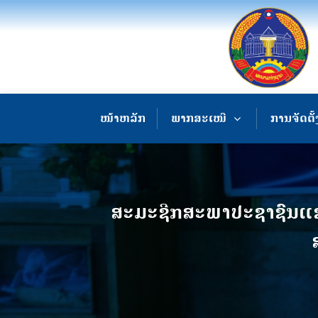
ໜ້າຫລັກ
ພາກສະເໜີ
ການຈັດຕັ້
ສະມະຊີກສະພາປະຊາຊົນແຂວງ