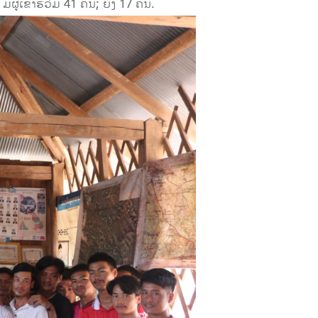
ູ້ເຂົ້າຮວ່ມ 41 ຄົນ; ຍິງ 17 ຄົນ.