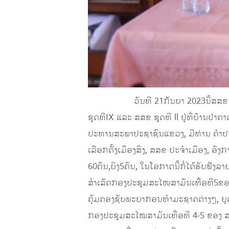
ວັນທີ 21ກັນຍາ 2023ນີ້ສສຂ ປະຈໍາເຂ
ຊຸດທີIX ແລະ ສສຂ ຊຸດທີ ll ຢູ່ທີ່ບ້ານປ່
ປະທານສະພາປະຊາຊົນແຂວງ, ມີທ່ານ ຄໍາປ
ເລືອກຕັ້ງເມືອງສິງ, ສສຂ ປະຈໍາເມືອງ, ອົ
60ຄົນ,ຍິງ5ຄົນ, ໃນໂອກາດນີ້ກໍ່ໄດ້ຮັບຟັ
ສໍາເລັດກອງປະຊຸມສະໄໜສາມັນເທື່ອທີ5ຂອ
ຄຸ້ມຄອງຊັບພະຍາກອນທໍາມະຊາດຕ່າງໆ, ຍຸ
ກອງປະຊຸມສະໄໝສາມັນເທື່ອທີ 4-5 ຂອງ