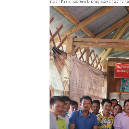
ຄະລາກອນທີ່ສະພາປະຊາຊົນແຂວງແຕ່ງຕັ້ງແລະຮັ