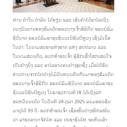
ທ່ານ ຄຳໃບ ດຳລັດ ໄດ້ຂຽນ ແລະ ເຊັນຄໍາໄວ້ອາໄລເຖິງ
ດວງວິນຍານຂອງສົມເດັດພຣະນາງເຈົ້າສິຣິກິດ ພຣະບໍລົມ
ຊີນີນາດ ພຣະບໍລົມຣາຊະຊົນນະນີພັນປີຫຼວງ ເຊິ່ງມີເນື້ອ
ໃນວ່າ: ໃນນາມສະພາແຫ່ງຊາດ ແຫ່ງ ສປປລາວ ແລະ
ໃນນາມສ່ວນຕົວ, ພວກຂ້າພະເຈົ້າ ຮູ້ສຶກເສົ້າໂສກເສຍໃຈ
ເປັນຢ່າງຍິ່ງ ແລະ ອາໄລອາວອນຢ່າງສຸດຊຶ້ງ ເມື່ອໄດ້ຮັບ
ຂ່າວການຈາກໄປຢ່າງບໍ່ມີວັນຫວນຄືນກັບມາຂອງສົມເດັດ
ພຣະນາງເຈົ້າສີຣິກິດ ພຣະບໍລົມຊີນີນາດ ພຣະບໍລົມຣາຊະ
ຊົນນະນີພັນປີຫຼວງ ໃນຣາຊະການທີ IX ໄດ້ເຖິງແກ່
ສະຫວັນນະຄົດ ໃນວັນທີ 24 ຕຸລາ 2025 ລວມພຣະຊົນ
ມາຍຸໄດ້ 93 ປີ. ພວກຂ້າພະເຈົ້າ ເຊື່ອໝັ້ນຢ່າງໜັກແໜ້ນ
ວ່າ ລາຊະອານາຈັກໄທ ແລະ ປະຊາຊົນໄທ ຈະຫັນເອົາ