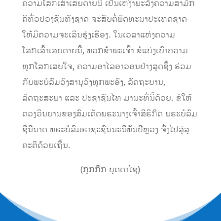
ຄວາມໂສກເສົ້າເສຍດາຍນີ້ ເປັນເຫງົ້າພະລັງຄວາມສາມັກ
ຄີທົ່ວປວງຊົນທັງຊາດ ຈະສືບຕໍ່ພັດທະນາປະເທດຊາດ
ໃຫ້ມີຄວາມຈະເລີນຮຸ່ງເຮືອງ. ໃນເວລາແຫ່ງຄວາມ
ໂສກເສົ້າເສຍດາຍນີ້, ພວກຂ້າພະເຈົ້າ ຂໍແບ່ງເບົາຄວາມ
ທຸກໂສກເສຍໃຈ, ຄວາມອາໄລອາວອນຢ່າງສຸດຊຶ້ງ ຮ່ວມ
ກັບພະບໍລົມວົງສານຸວົງທຸກພະອົງ, ລັດຖະບານ,
ລັດຖະສະພາ ແລະ ປະຊາຊົນໄທ ມານະທີ່ນີ້ດ້ວຍ. ຂໍໃຫ້
ດວງວິນຍານຂອງສົມເດັດພຣະນາງເຈົ້າສີຣິກິດ ພຣະບໍລົມ
ຊີນີນາດ ພຣະບໍລົມຣາຊະຊົນນະນີພັນປີຫຼວງ ຈົ່ງໄປສູ່ສຸ
ຄະຕິດ້ວຍເຖີ້ນ.
(ກຸກກິກ ບຸດດາໄຊ)