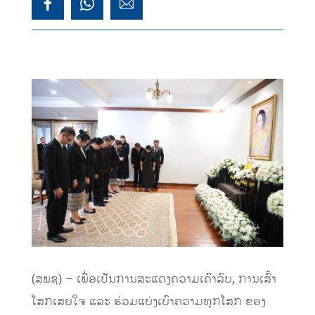
(ສພຊ) – ເພື່ອເປັນການສະແດງຄວາມເຄົາລົບ, ການເສົ້າ
ໂສກເສຍໃຈ ແລະ ຮ່ວມແບ່ງເບົາຄວາມທຸກໂສກ ຂອງ