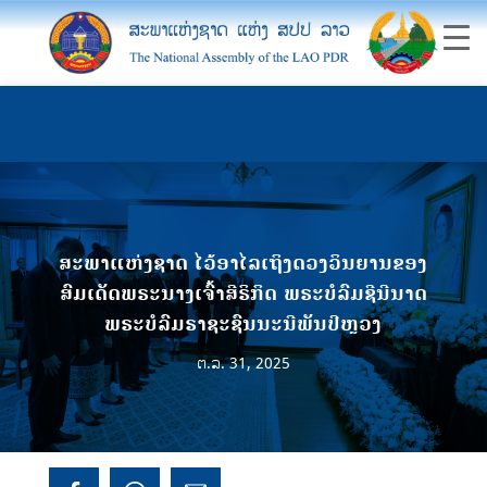
ສະພາແຫ່ງຊາດ ໄວ້ອາໄລເຖິງດວງວິນຍານຂອງ
ສົມເດັດພຣະນາງເຈົ້າສີຣິກິດ ພຣະບໍລົມຊີນີນາດ
ພຣະບໍລົມຣາຊະຊົນນະນີພັນປີຫຼວງ
ຕ.ລ. 31, 2025