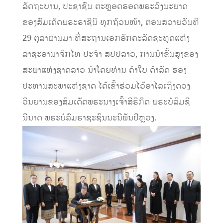
ລັດຖະບານ, ປະຊາຊົນ ຕະຫຼອດຮອດພຣະວົງນະຍາດ
ຂອງສົມເດັດພຣະຣາຊີນີ ທຸກຖ້ວນໜ້າ, ຕອນສວາຍວັນທີ
29 ຕຸລາຜ່ານມາ ທີ່ສະຖານເອກອັກຄະລັດຊະທູດແຫ່ງ
ລາຊະອານາຈັກໄທ ປະຈຳ ສປປລາວ, ການນໍາຂັ້ນສູງຂອງ
ສະພາແຫ່ງຊາດລາວ ນໍາໂດຍທ່ານ ຄຳໃບ ດຳລັດ ຮອງ
ປະທານສະພາແຫ່ງຊາດ ໄດ້ເຂົ້າຮ່ວມໄວ້ອາໄລເຖິງດວງ
ວິນຍານຂອງສົມເດັດພຣະນາງເຈົ້າສີຣິກິດ ພຣະບໍລົມຊີ
ນີນາດ ພຣະບໍລົມຣາຊະຊົນນະນີພັນປີຫຼວງ.