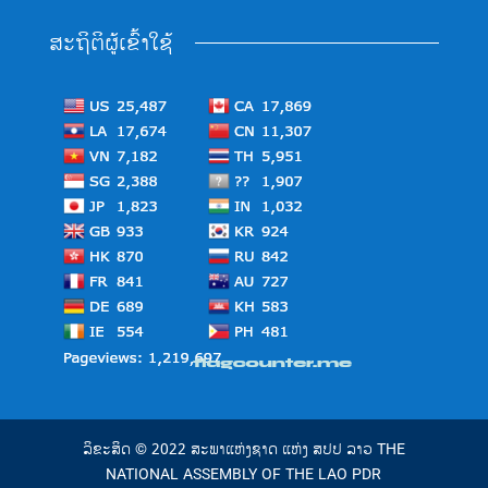
ສະຖິຕິຜູ້ເຂົ້າໃຊ້
ລິຂະສິດ © 2022 ສະພາແຫ່ງຊາດ ແຫ່ງ ສປປ ລາວ THE
NATIONAL ASSEMBLY OF THE LAO PDR