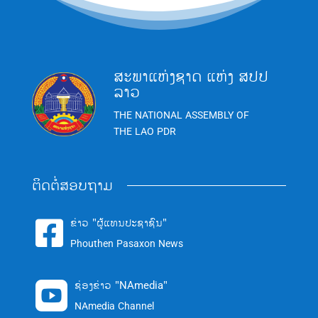
ສະພາແຫ່ງຊາດ ແຫ່ງ ສປປ
ລາວ
THE NATIONAL ASSEMBLY OF
THE LAO PDR
ຕິດຕໍ່ສອບຖາມ
ຂ່າວ "ຜູ້ແທນປະຊາຊົນ"

Phouthen Pasaxon News
ຊ່ອງຂ່າວ "NAmedia"

NAmedia Channel