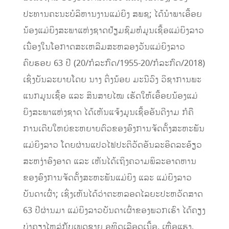
ປະທານຄະນະ​ບໍລິຫານ​ງານ​​ແມ່ຍິງ ສພຊ; ​ໄດ້​ນຳພາ​ເອື້ອຍ
ນ້ອງ​ແມ່ຍິງ​ສະພາ​ແຫ່ງ​ຊາດ​ຢ້ຽມຊົມຫໍ​ມູນ​ເຊື້ອ​ແມ່​ຍິ​ງລາວ
​ເນື່ອງ​ໃນ​ໂອກາ​ດສະ​ເຫລີ​ມສະຫລອງວັນ​ແມ່ຍິງ​ລາວ
ຄົບຮອບ 63 ປີ (20/ກໍລະກົດ/1955-20/ກໍລະກົດ/2018)
​ເຊິ່ງບັນ​ລະ​ຍາຍ​ໂດຍ ນາງ ຕິ່ງ​ນ້ອຍ ມະນີ​ວົງ ວິຊາ​ການ​ພະ​
ແນ​ກມູນ​ເຊື້ອ ​ແລະ ສິນ​ສາຍ​ໄໝ ​​ເຮັດ​ໃຫ້​ເອື້ອຍນ້ອງ​ແມ່
ຍິງສະພາ​ແຫ່ງ​ຊາດ ​ໄດ້​ເຫັນ​ແຈ້ງ​ມູນ​ເຊື້ອອັນ​ດີງາມ ກໍຄື​
ການ​ເຕີບ​ໃຫຍ່​ຂະຫຍາຍຕົວ​ຂອງ​ອົງການ​ຈັດ​ຕັ້ງ​ສະຫະພັນ​
ແມ່ຍິງ​ລາວ ​ໂດຍ​ຜ່ານ​ແປວ​ໄຟ​ປະຕິວັດ​ອັນ​ລະ​ອິດ​ລະ​ອ້ຽວ
ສະຫງ່າ​ອົງອາດ ​ແລະ ​ເຫັນ​ໄດ້​ເຖິງ​ຄວາມ​ພິລະອາດ​ຫານ​
ຂອງ​ອົງການ​ຈັດ​ຕັ້ງ​ສະຫະພັນ​ແມ່ຍິງ ​ແລະ ​ແມ່ຍິງ​ລາວ​
ບັນດາ​ເຜົ່າ; ​ເຊິ່ງ​ເຫັນ​ໄດ້​ວ່າ​ຕະຫລອດ​ໄລຍະ​ປະຫວັດສາດ
63 ປີຜ່ານມາ ​ແມ່ຍິງ​ລາວ​ບັນດາ​ເຜົ່າ​ຂອງ​ພວກ​ເຮົາ ​ໄດ້​ຄຽງ
ບ່າ​ຄຽງ​ໄຫລ່​ກັບ​ເພດ​ຊາຍ ອຸທິດ​ເລືອດ​ເນື້ອ, ​ເຫື່​ອ​ແຮງ,