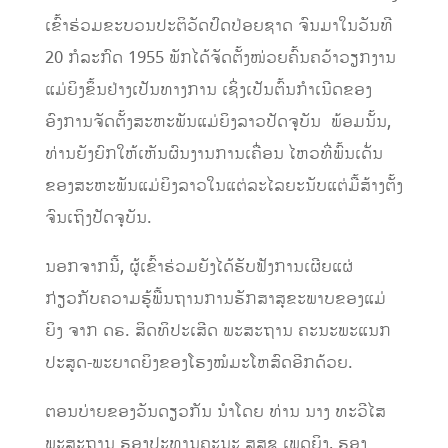
ເຂົ້າຮ່ວມຂະບວນປະຕິວັດປົດປ່ອຍຊາດ ຈົນມາໃນວັນທີ
20 ກໍລະກົດ 1955 ພັກໄດ້ຈັດຕັ້ງໜ່ວຍຄົ້ນຄວ້າວຽກງານ
ແມ່ຍິງຂຶ້ນຢ່າງເປັນທາງການ ເຊິ່ງເປັນຕົ້ນກຳເນີດຂອງ
ອົງການຈັດຕັ້ງສະຫະພັນແມ່ຍິງລາວປັດຈຸບັນ ພ້ອມນັ້ນ,
ທ່ານຍັງຍົກໃຫ້ເຫັນຜົນງານການເຄື່ອນ ໄຫວທີ່ພົ້ນເດັ່ນ
ຂອງສະຫະພັນແມ່ຍິງລາວໃນແຕ່ລະໄລຍະນັບແຕ່ມື້ສ້າງຕັ້ງ
ຈົນເຖິງປັດຈຸບັນ.
ນອກຈາກນີ້, ຜູ້ເຂົ້າຮ່ວມຍັງໄດ້ຮັບຟັງການເຜີຍແຜ່
ກ່ຽວກັບຄວາມຮູ້ພື້ນຖານການຮັກສາສຸຂະພາບຂອງແມ່
ຍິງ ຈາກ ດຣ. ສິດທິປະເສີດ ພະສະຖານ ຄະນະພະແນກ
ປະສູດ-ພະຍາດຍິງຂອງໂຮງໝໍມະໂຫສົດອີກດ້ວຍ.
​ຕອນ​ບ່າຍ​ຂອງ​ວັນ​ດຽວກັນ ນຳ​ໂດຍ ທ່ານ ນາງ ທະວີ​ໄສ
ພະ​ສະ​ຖານ ຮອງ​ປະທານ​ຄະນະ ສສຊ ​ເພດ​ຍິງ, ຮອງ​