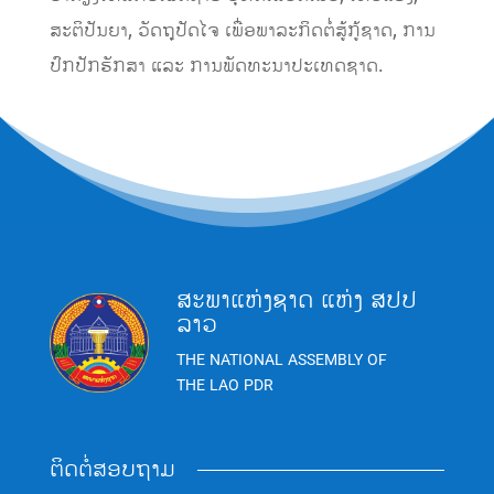
ສະຕິ​ປັນຍາ, ວັດຖຸ​ປັດ​ໄຈ ​ເພື່ອ​ພາລະກິດ​ຕໍ່ສູ້​ກູ້​ຊາດ, ການ​
ປົກ​ປັກ​ຮັກສາ ​ແລະ ການ​ພັດທະນາ​ປະ​ເທດ​ຊາດ.
ສະພາແຫ່ງຊາດ ແຫ່ງ ສປປ
ລາວ
THE NATIONAL ASSEMBLY OF
THE LAO PDR
ຕິດຕໍ່ສອບຖາມ