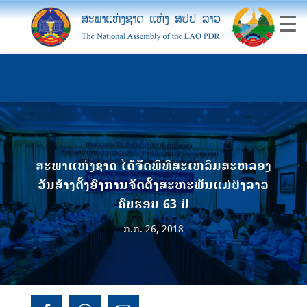
ສະພາແຫ່ງຊາດ ໄດ້ຈັດພິທີສະເຫລີມສະຫລອງ
ວັນສ້າງຕັ້ງອົງການຈັດຕັ້ງສະຫະພັນແມ່ຍິງລາວ
ຄົບຮອບ 63 ປີ
ກ.ກ. 26, 2018