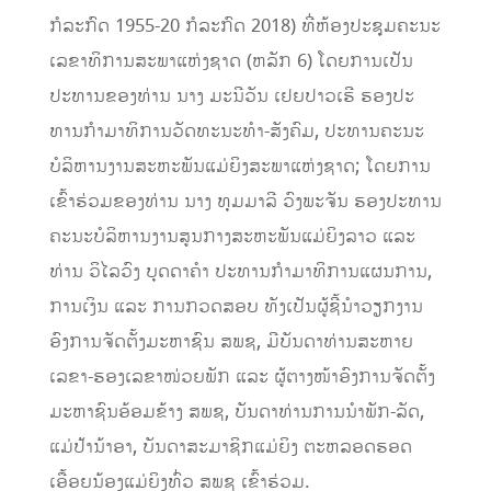
ກໍລະກົດ 1955-20 ກໍລະກົດ 2018) ທີ່ຫ້ອງປະຊຸມຄະນະ
ເລຂາທິການສະພາແຫ່ງຊາດ (ຫລັກ 6) ໂດຍການເປັນ
ປະທານຂອງທ່ານ ນາງ ມະນີວັນ ເຢຍປາວເຮີ ຮອງປະ
ທານກໍາມາທິການວັດທະນະທໍາ-ສັງຄົມ, ປະທານຄະນະ
ບໍລິຫານງານສະຫະພັນແມ່ຍິງສະພາແຫ່ງຊາດ; ໂດຍການ
ເຂົ້າຮ່ວມຂອງທ່ານ ນາງ ທຸມມາລີ ວົງພະຈັນ ຮອງປະທານ
ຄະນະບໍລິຫານງານສູນກາງສະຫະພັນແມ່ຍິງລາວ ແລະ
ທ່ານ ວິໄລວົງ ບຸດດາຄໍາ ປະທານກໍາມາທິການແຜນການ,
ການເງິນ ແລະ ການກວດສອບ ທັງເປັນຜູ້ຊີ້ນໍາວຽກງານ
ອົງການຈັດຕັ້ງມະຫາຊົນ ສພຊ, ມີບັນດາທ່ານສະຫາຍ
ເລຂາ-ຮອງເລຂາໜ່ວຍພັກ ແລະ ຜູ້ຕາງໜ້າອົງການຈັດຕັ້ງ
ມະຫາຊົນອ້ອມຂ້າງ ສພຊ, ບັນດາທ່ານການນໍາພັກ-ລັດ,
ແມ່ປ້ານ້າອາ, ບັນດາສະມາຊິກແມ່ຍິງ ຕະຫລອດຮອດ
ເອື້ອຍນ້ອງແມ່ຍິງທົ່ວ ສພຊ ເຂົ້າຮ່ວມ.