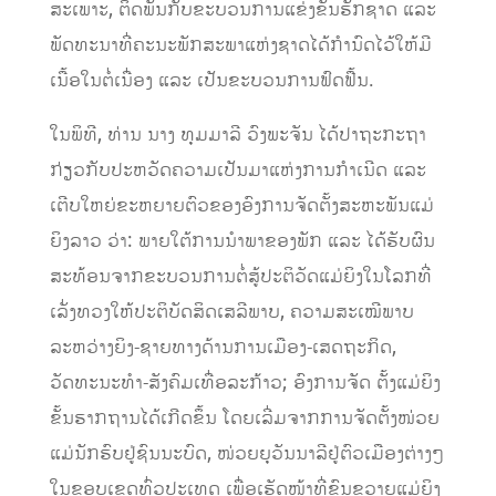
ສະເພາະ, ຕິດພັນກັບຂະບວນການແຂ່ງຂັນຮັກຊາດ ແລະ
ພັດທະນາທີ່ຄະນະພັກສະພາແຫ່ງຊາດໄດ້ກໍານົດໄວ້ໃຫ້ມີ
ເນື້ອໃນຕໍ່ເນື່ອງ ແລະ ເປັນຂະບວນການຟົດຟື້ນ.
ໃນພິທີ, ທ່ານ ນາງ ທຸມມາລີ ວົງພະຈັນ ໄດ້ປາຖະກະຖາ
ກ່ຽວກັບປະຫວັດຄວາມເປັນມາແຫ່ງການກຳເນີດ ແລະ
ເຕີບໃຫຍ່ຂະຫຍາຍຕົວຂອງອົງການຈັດຕັ້ງສະຫະພັນແມ່
ຍິງລາວ ວ່າ: ພາຍໃຕ້ການນຳພາຂອງພັກ ແລະ ໄດ້ຮັບຜົນ
ສະທ້ອນຈາກຂະບວນການຕໍ່ສູ້ປະຕິວັດແມ່ຍິງໃນໂລກທີ່
ເລັ່ງທວງໃຫ້ປະຕິບັດສິດເສລີພາບ, ຄວາມສະເໝີພາບ
ລະຫວ່າງຍິງ-ຊາຍທາງດ້ານການເມືອງ-ເສດຖະກິດ,
ວັດທະນະທຳ-ສັງຄົມເທື່ອລະກ້າວ; ອົງການຈັດ ຕັ້ງແມ່ຍິງ
ຂັ້ນຮາກຖານໄດ້ເກີດຂຶ້ນ ໂດຍເລີ່ມຈາກການຈັດຕັ້ງໜ່ວຍ
ແມ່ນັກຮົບຢູ່ຊົນນະບົດ, ໜ່ວຍຍຸວັນນາລີຢູ່ຕົວເມືອງຕ່າງໆ
ໃນຂອບເຂດທົ່ວປະເທດ ເພື່ອເຮັດໜ້າທີ່ຂົນຂວາຍແມ່ຍິງ