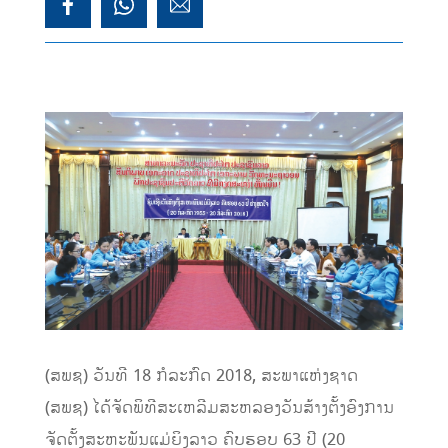
(ສພຊ) ວັນທີ 18 ກໍລະກົດ 2018, ສະພາແຫ່ງຊາດ
(ສພຊ) ໄດ້ຈັດພິທີສະເຫລີມສະຫລອງວັນສ້າງຕັ້ງອົງການ
ຈັດຕັ້ງສະຫະພັນແມ່ຍິງລາວ ຄົບຮອບ 63 ປີ (20