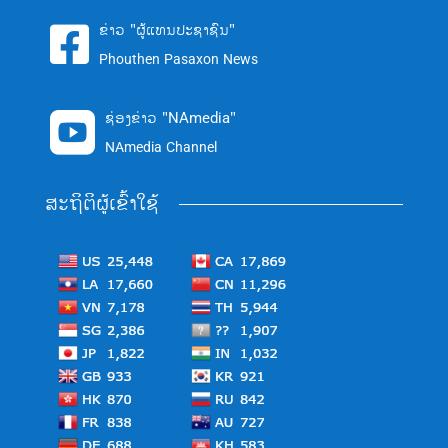
ຂ່າວ "ຜູ້ແທນປະຊາຊົນ"

Phouthen Pasaxon News
ຊ່ອງຂ່າວ "NAmedia"

NAmedia Channel
ສະຖິຕິຜູ້ເຂົ້າໃຊ້