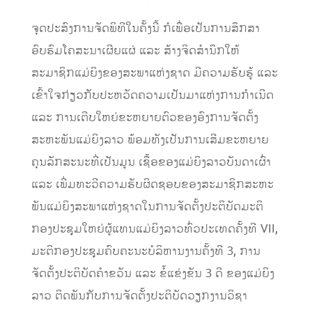
ຈຸດປະສົງການຈັດພິທີໃນຄັ້ງນີ້ ກໍເພື່ອເປັນການສຶກສາ
ອົບຮົມໂຄສະນາເຜີຍແຜ່ ແລະ ສ້າງຈິດສໍານຶກໃຫ້
ສະມາຊິກແມ່ຍິງຂອງສະພາແຫ່ງຊາດ ມີຄວາມຮັບຮູ້ ແລະ
ເຂົ້າໃຈກ່ຽວກັບປະຫວັດຄວາມເປັນມາແຫ່ງການກໍາເນີດ
ແລະ ການເຕີບໃຫຍ່ຂະຫຍາຍຕົວຂອງອົງການຈັດຕັ້ງ
ສະຫະພັນແມ່ຍິງລາວ ພ້ອມທັງເປັນການເສີມຂະຫຍາຍ
ຄຸນລັກສະນະທີ່ເປັນມູນ ເຊື້ອຂອງແມ່ຍິງລາວບັນດາເຜົ່າ
ແລະ ເພີ່ມທະວີຄວາມຮັບຜິດຊອບຂອງສະມາຊິກສະຫະ
ພັນແມ່ຍິງສະພາແຫ່ງຊາດໃນການຈັດຕັ້ງປະຕິບັດມະຕິ
ກອງປະຊຸມໃຫຍ່ຜູ້ແທນແມ່ຍິງລາວທົ່ວປະເທດຄັ້ງທີ VII,
ມະຕິກອງປະຊຸມຄົບຄະນະບໍລິຫານງານຄັ້ງທີ 3, ການ
ຈັດຕັ້ງປະຕິບັດຄໍາຂວັນ ແລະ ຂໍ້ແຂ່ງຂັນ 3 ດີ ຂອງແມ່ຍິງ
ລາວ ຕິດພັນກັບການຈັດຕັ້ງປະຕິບັດວຽກງານວິຊາ