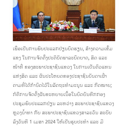
ເພື່ອເປັນການພົບປະແລກປ່ຽນບົດຮຽນ, ສ້າງຄວາມເຂັ້ມ
ແຂງ ໃນການຈັດຕັ້ງປະຕິບັດພາລະບົດບາດ, ສິດ ແລະ
ໜ້າທີ່ ຂອງສະພາປະຊາຊົນແຂວງ ໃນການເປັນຕົວແທນ
ແຫ່ງສິດ ແລະ ຜົນປະໂຫຍດຂອງປະຊາຊົນບັນດາເຜົ່າ
ຕາມທີ່ໄດ້ກຳນົດໄວ້ໃນລັດຖະທຳມະນູນ ແລະ ກົດໝາຍ;
ກໍຄືການຈັດຕັ້ງຜັນຂະຫຍາຍເນື້ອໃນບົດບັນທືກກອງ
ປະຊຸມພົບປະແລກປ່ຽນ ລະຫວ່າງ ສະພາປະຊາຊົນແຂວງ
ຫຼວງນໍ້າທາ ກັບ ສະພາປະຊາຊົນແຂວງສາລະວັນ ສະບັບ
ລົງວັນທີ 1 ເມສາ 2024 ໃຫ້ເປັນຮູບປະທຳ ແລະ ມີ