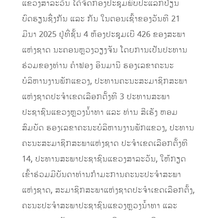
ແຂວງສາລະວັນ ໄດ້ຈັດກອງປະຊຸມພົບປະແລກປ່ຽນ
ບົດຮຽນຊື່ງກັນ ແລະ ກັນ ໃນຕອນເຊົ້າຂອງວັນທີ 21
ມີນາ 2025 ຢູ່ທີ່ຊັ້ນ 4 ຫ້ອງປະຊຸມເບີ 426 ຂອງສະພາ
ແຫ່ງຊາດ ນະຄອນຫຼວງວຽງຈັນ ໂດຍການເປັນປະທານ
ຮ່ວມຂອງທ່ານ ຄໍາຟອງ ອິນມານີ ຮອງເລຂາຄະນະ
ບໍລິຫານງານພັກແຂວງ, ປະທານຄະນະສະມາຊິກສະພາ
ແຫ່ງຊາດປະຈໍາເຂດເລືອກຕັ້ງທີ 3 ປະທານສະພາ
ປະຊາຊົນແຂວງຫຼວງນໍ້າທາ ແລະ ທ່ານ ສີເຮັງ ຫອມ
ສົມບັດ ຮອງເລຂາຄະນະບໍລິຫານງານພັກແຂວງ, ປະທານ
ຄະນະສະມາຊິກສະພາແຫ່ງຊາດ ປະຈໍາເຂດເລືອກຕັ້ງທີ
14, ປະທານສະພາປະຊາຊົນແຂວງສາລະວັນ, ໃຫ້ກຽດ
ເຂົ້າຮ່ວມມີບັນດາທ່ານກຳມະການຄະນະປະຈຳສະພາ
ແຫ່ງຊາດ, ສະມາຊິກສະພາແຫ່ງຊາດປະຈຳເຂດເລືອກຕັ້ງ,
ຄະນະປະຈຳສະພາປະຊາຊົນແຂວງຫຼວງນ້ຳທາ ແລະ