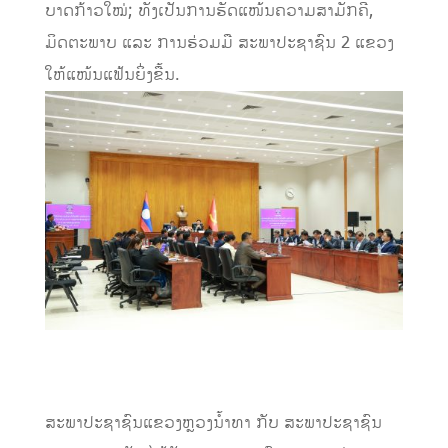
ບາດກ້າວໃໝ່; ທັງເປັນການຮັດແໜ້ນຄວາມສາມັກຄີ,
ມິດຕະພາບ ແລະ ການຮ່ວມມື ສະພາປະຊາຊົນ 2 ແຂວງ
ໃຫ້ແໜ້ນແຟ້ນຍິ່ງຂື້ນ.
ສະພາປະຊາຊົນແຂວງຫຼວງນໍ້າທາ ກັບ ສະພາປະຊາຊົນ