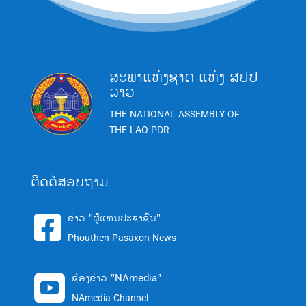
ສະພາແຫ່ງຊາດ ແຫ່ງ ສປປ
ລາວ
THE NATIONAL ASSEMBLY OF
THE LAO PDR
ຕິດຕໍ່ສອບຖາມ
ຂ່າວ "ຜູ້ແທນປະຊາຊົນ"

Phouthen Pasaxon News
ຊ່ອງຂ່າວ "NAmedia"

NAmedia Channel