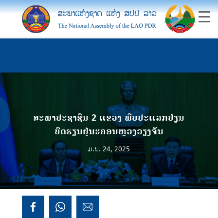
ສະພາປະຊາຊົນ 2 ແຂວງ ພົບປະແລກປ່ຽນ
ບົດຮຽນຢູ່ນະຄອນຫຼວງວຽງຈັນ
ມ.ນ. 24, 2025