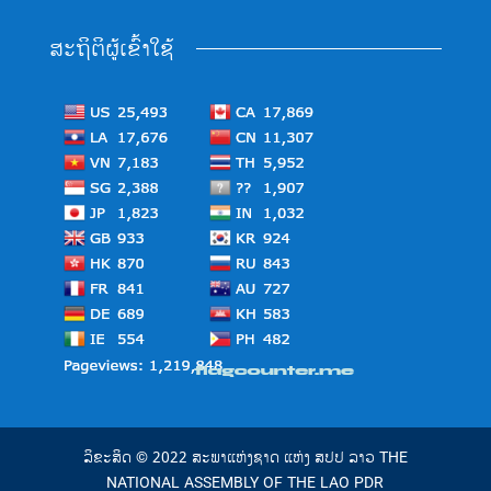
ສະຖິຕິຜູ້ເຂົ້າໃຊ້
ລິຂະສິດ © 2022 ສະພາແຫ່ງຊາດ ແຫ່ງ ສປປ ລາວ THE
NATIONAL ASSEMBLY OF THE LAO PDR