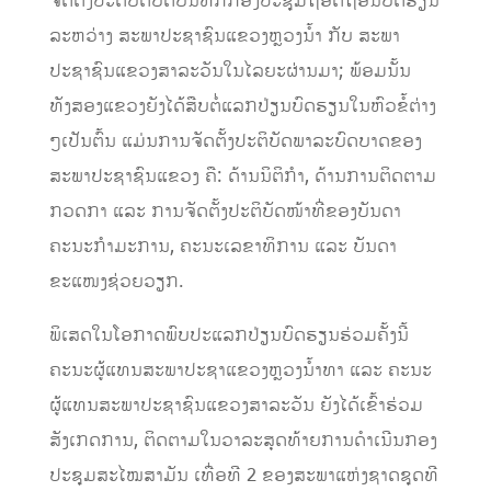
ຈັດຕັ້ງປະຕິບັດບົດບັນທືກກອງປະຊຸມຖອດຖອນບົດຮຽນ
ລະຫວ່າງ ສະພາປະຊາຊົນແຂວງຫຼວງນໍ້າ ກັບ ສະພາ
ປະຊາຊົນແຂວງສາລະວັນໃນໄລຍະຜ່ານມາ; ພ້ອມນັ້ນ
ທັງສອງແຂວງຍັງໄດ້ສືບຕໍ່ແລກປ່ຽນບົດຮຽນໃນຫົວຂໍ້ຕ່າງ
ໆເປັນຕົ້ນ ແມ່ນການຈັດຕັ້ງປະຕິບັດພາລະບົດບາດຂອງ
ສະພາປະຊາຊົນແຂວງ ຄື: ດ້ານນິຕິກໍາ, ດ້ານການຕິດຕາມ
ກວດກາ ແລະ ການຈັດຕັ້ງປະຕິບັດໜ້າທີ່ຂອງບັນດາ
ຄະນະກໍາມະການ, ຄະນະເລຂາທິການ ແລະ ບັນດາ
ຂະແໜງຊ່ວຍວຽກ.
ພິເສດໃນໂອກາດພົບປະແລກປ່ຽນບົດຮຽນຮ່ວມຄັ້ງນີ້
ຄະນະຜູ້ແທນສະພາປະຊາແຂວງຫຼວງນໍ້າທາ ແລະ ຄະນະ
ຜູ້ແທນສະພາປະຊາຊົນແຂວງສາລະວັນ ຍັງໄດ້ເຂົ້າຮ່ວມ
ສັງເກດການ, ຕິດຕາມໃນວາລະສຸດທ້າຍການດຳເນີນກອງ
ປະຊຸມສະໄໝສາມັນ ເທື່ອທີ 2 ຂອງສະພາແຫ່ງຊາດຊຸດທີ