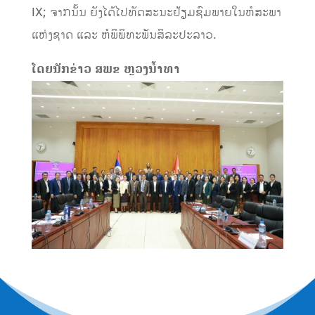
IX; ຈາກນັ້ນ ຍັງໄດ້ໄປທັດສະນະຢ້ຽມຊົມພາຍໃນຫໍສະພາ
ແຫ່ງຊາດ ແລະ ຫໍພິພິທະພັນສິລະປະລາວ.
ໂດຍນັກຂ່າວ ສພຂ ຫຼວງນໍ້າທາ