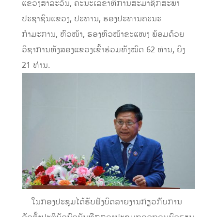
ແຂວງສາລະວັນ, ຄະນະເລຂາທິການສະມາຊິກສະພາ
ປະຊາຊົນແຂວງ, ປະທານ, ຮອງປະທານຄະນະ
ກຳມະການ, ຫົວໜ້າ, ຮອງຫົວໜ້າຂະແໜງ ພ້ອມດ້ວຍ
ວິຊາການທັງສອງແຂວງເຂົ້າຮ່ວມທັງໝົດ 62 ທ່ານ, ຍິງ
21 ທ່ານ.
ໃນກອງປະຊຸມໄດ້ຮັບຟັງບົດລາຍງານກ່ຽວກັບການ