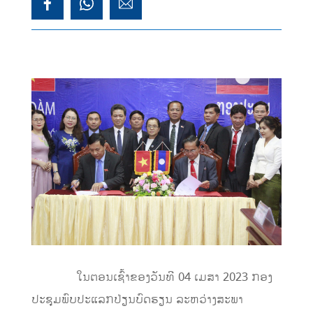
ໃນຕອນເຊົ້າຂອງວັນທີ 04 ເມສາ 2023 ກອງ
ປະຊຸມພົບປະແລກປ່ຽນບົດຮຽນ ລະຫວ່າງສະພາ