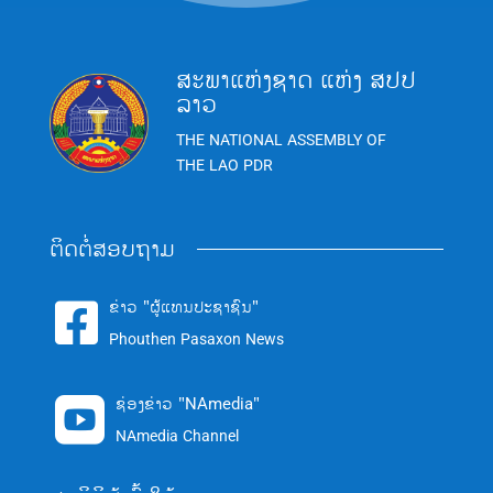
ສະພາແຫ່ງຊາດ ແຫ່ງ ສປປ
ລາວ
THE NATIONAL ASSEMBLY OF
THE LAO PDR
ຕິດຕໍ່ສອບຖາມ
ຂ່າວ "ຜູ້ແທນປະຊາຊົນ"

Phouthen Pasaxon News
ຊ່ອງຂ່າວ "NAmedia"

NAmedia Channel