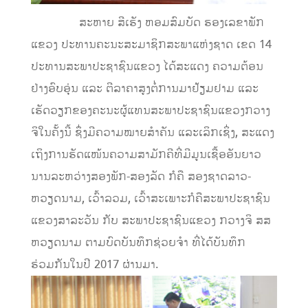
ສະຫາຍ ສີເຮັງ ຫອມສົມບັດ ຮອງເລຂາພັກ
ແຂວງ ປະທານຄະນະສະມາຊິກສະພາແຫ່ງຊາດ ເຂດ 14
ປະທານສະພາປະຊາຊົນແຂວງ ໄດ້ສະແດງ ຄວາມຕ້ອນ
ຢ່າງອົບອຸ່ນ ແລະ ຕີລາຄາສູງຕໍ່ການມາຢ້ຽມຢາມ ແລະ
ເຮັດວຽກຂອງຄະນະຜູ້ແທນສະພາປະຊາຊົນແຂວງກວາງ
ຈິໃນຄັ້ງນີ້ ຊຶ່ງມີຄວາມໝາຍສໍາຄັນ ແລະເລິກເຊິ່ງ, ສະແດງ
ເຖິງການຮັດແໜ້ນຄວາມສາມັກຄີທີ່ມີມູນເຊື້ອອັນຍາວ
ນານລະຫວ່າງສອງພັກ-ສອງລັດ ກໍຄື ສອງຊາດລາວ-
ຫວຽດນາມ, ເວົ້າລວມ, ເວົ້າສະເພາະກໍຄືສະພາປະຊາຊົນ
ແຂວງສາລະວັນ ກັບ ສະພາປະຊາຊົນແຂວງ ກວາງຈິ ສສ
ຫວຽດນາມ ຕາມບົດບັນທຶກຊ່ວຍຈໍາ ທີ່ໄດ້ບັນທຶກ
ຮ່ວມກັນໃນປີ 2017 ຜ່ານມາ.