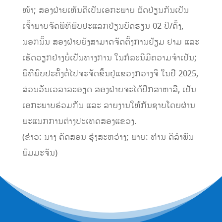
ໜ້າ; ສອງຝ່າຍເຫັນດີເປັນເອກະພາບ ຜັດປ່ຽນກັນເປັນ
ເຈົ້າພາບຈັດພິທີພົບປະແລກປ່ຽນບົດຮຽນ 02 ປີ/ຄັ້ງ,
ນອກນັ້ນ ສອງຝ່າຍຍັງສາມາດຈັດຕັ້ງການຢ້ຽມ ຢາມ ແລະ
ເຮັດວຽກຢ່າງບໍ່ເປັນທາງການ ໃນກໍລະນີມີຄວາມຈໍາເປັນ;
ພິທີພົບປະຄັ້ງຕໍ່ໄປຈະຈັດຂຶ້ນຢູ່ແຂວງກວາງຈິ ໃນປີ 2025,
ສ່ວນວັນເວລາລະອຽດ ສອງຝ່າຍຈະໄດ້ປຶກສາຫາລື, ເປັນ
ເອກະພາບຮ່ວມກັນ ແລະ ລາຍງານໃຫ້ກັນຊາບໂດຍຜ່ານ
ພະແນກການຕ່າງປະເທດສອງແຂວງ.
(ຂ່າວ: ນາງ ຄັດສອນ ຮຸ່ງສະຫວ່າງ; ພາບ: ທ່ານ ດີລຳພົນ
ພົມມະຈັນ)