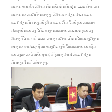
ຄວາມຂອບໃຈຕໍ່ການ ຕ້ອນຮັບອັນອົບອຸ່ນ ແລະ ອໍານວຍ
ຄວາມສະດວກດ້ານຕ່າງໆ ຕໍ່ການມາຢ້ຽມຢາມ ແລະ
ແລກປ່ຽນບົດ ຮຽນຊຶ່ງກັນ ແລະ ກັນ ໃນຂົງເຂດສະພາ
ປະຊາຊົນແຂວງ ໄດ້ລາຍງານສະພາບລວມຂອງແຂວງ
ກວາງຈິໂດຍຫຍໍ້ ແລະ ລາຍງານການເຄື່ອນໄຫວວຽກງານ
ຂອງສະພາປະຊາຊົນແຂວງກວາງຈິ ໃຫ້ສະພາປະຊາຊົນ
ແຂວງສາລະວັນຮັບຊາບ; ທັງສອງຝ່າຍໄດ້ແລກປ່ຽນ
ບົດຮຽນໃນຫົວຂໍ້ຕ່າງໆ.