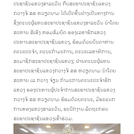
ປະຊາຊົນແຂວງສາລະວັນ ກັບສະພາປະຊາຊົນແຂວງ
ກວາງຈິ ສສ ຫວຽດນາມ ໄດ້ເປີດຂຶ້ນຢ່າງເປັນທາງການ
ຊຶ່ງຄະນະຜູ້ແທນສະພາປະຊາຊົນແຂວງສາລະວັນ ນໍາໂດຍ
ສະຫາຍ ສີເຮັງ ຫອມສົມບັດ ຮອງເລຂາພັກແຂວງ
ປະທານສະພາປະຊາຊົນແຂວງ, ພ້ອມດ້ວຍບັນດາທ່ານ
ຄະນະປະຈໍາ, ຄະນະກໍາມະການ, ຄະນະເລຂາທິການ,
ສະມາຊິກສະພາປະຊາຊົນແຂວງ; ຝ່າຍຄະນະຜູ້ແທນ
ສະພາປະຊາຊົນແຂວງກວາງຈິ ສສ ຫວຽດນາມ ນໍາໂດຍ
ສະຫາຍ ເລ ກວາງ ຈ໋ຽນ ກໍາມະການຄະນະປະຈໍາພັກ
ແຂວງ ຮອງປະທານຜູ້ປະຈໍາການສະພາປະຊາຊົນແຂວງ
ກວາງຈິ ສສ ຫວຽດນາມ ພ້ອມດ້ວຍຄະນະ, ມີພະແນກ
ການຂອງແຂວງສາລະວັນ, ພະນັກງານ-ລັດຖະກອນ
ສະພາປະຊາຊົນແຂວງເຂົ້າຮ່ວມ.