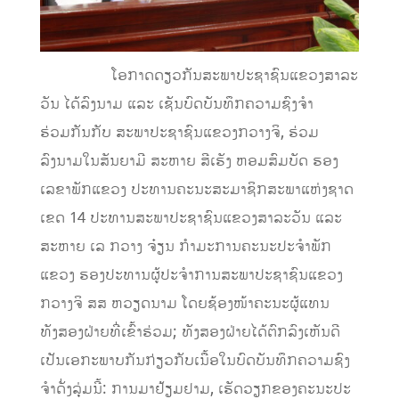
ໂອກາດດຽວກັນສະພາປະຊາຊົນແຂວງສາລະ
ວັນ ໄດ້ລົງນາມ ແລະ ເຊັນບົດບັນທຶກຄວາມຊົງຈໍາ
ຮ່ວມກັນກັບ ສະພາປະຊາຊົນແຂວງກວາງຈິ, ຮ່ວມ
ລົງນາມໃນສັນຍາມີ ສະຫາຍ ສີເຮັງ ຫອມສົມບັດ ຮອງ
ເລຂາພັກແຂວງ ປະທານຄະນະສະມາຊິກສະພາແຫ່ງຊາດ
ເຂດ 14 ປະທານສະພາປະຊາຊົນແຂວງສາລະວັນ ແລະ
ສະຫາຍ ເລ ກວາງ ຈ໋ຽນ ກໍາມະການຄະນະປະຈໍາພັກ
ແຂວງ ຮອງປະທານຜູ້ປະຈໍາການສະພາປະຊາຊົນແຂວງ
ກວາງຈິ ສສ ຫວຽດນາມ ໂດຍຊ້ອງໜ້າຄະນະຜູ້ແທນ
ທັງສອງຝ່າຍທີ່ເຂົ້າຮ່ວມ; ທັງສອງຝ່າຍໄດ້ຕົກລົງເຫັນດີ
ເປັນເອກະພາບກັນກ່ຽວກັບເນື້ອໃນບົດບັນທຶກຄວາມຊົງ
ຈໍາດັ່ງລຸ່ມນີ້: ການມາຢ້ຽມຢາມ, ເຮັດວຽກຂອງຄະນະປະ