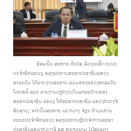
ພ້ອມນັ້ນ ສະຫາຍ ຂັນໄຊ ລັດຖະເຮົ້າ ຄະນະ
ປະຈໍາພັກແຂວງ, ຮອງປະທານສະພາປະຊາຊົນແຂວງ
ສາລະວັນ ໄດ້ລາຍງານສະພາບ ລວມຂອງແຂວງສາລະວັນ
ໂດຍຫຍໍ້ ແລະ ລາຍງານວຽກງານໃນແຕ່ລະດ້ານຂອງ
ສະພາປະຊາຊົນ ແຂວງ ໃຫ້ສະພາປະຊາຊົນ ແຂວງກວາງຈິ
ຮັບຊາບ; ຈາກນັ້ນສະຫາຍ ເລ ກວາງ ຈ໋ຽນ ກໍາມະການ
ຄະນະປະຈໍາພັກແຂວງ ຮອງປະທານຜູ້ປະຈໍາການສະພາ
ປະຊາຊົນແຂວງກວາງຈິ ສສ ຫວຽດນາມ ໄດ້ສະແດງ