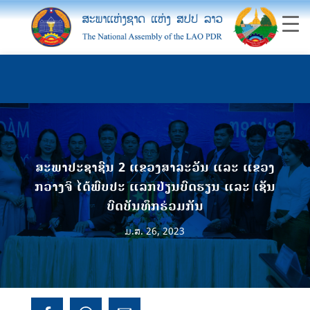
ສະພາປະຊາຊົນ 2 ແຂວງສາລະວັນ ແລະ ແຂວງ
ກວາງຈິ ໄດ້ພົບປະ ແລກປ່ຽນບົດຮຽນ ແລະ ເຊັນ
ບົດບັນທຶກຮ່ວມກັນ
ມ.ສ. 26, 2023