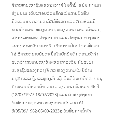
ຈໍາສະພາປະຊາຊົນແຂວງກວາງຈິ ໃນຄັ້ງນີ້, ແມ່ນ ການມາ
ຢ້ຽມຢາມ ໄດ້ປະກອບສ່ວນຮັດແໝ້ນສາຍພົວພັນ
ມິດຕະພາບ, ຄວາມສາມັກຄີພິເສດ ແລະ ການຮ່ວມມື
ຮອບດ້ານລາວ-ຫວຽດນາມ, ຫວຽດນາມ-ລາວ ເວົ້າລວມ;
ເວົ້າສະເພາະລະຫວ່າງການນຳ ແລະ ປະຊາຊົນຂອງ ສອງ
ແຂວງ ສາລະວັນ-ກວາງຈິ. ເປັນການເຄື່ອນໄຫວເພື່ອແນ
ໃສ່ ຜັນຂະຫຍາຍບັນດາເນື້ອໃນບົດບັນທຶກຄວາມຊົງຈຳ
ລະຫວ່າງສະພາປະຊາຊົນແຂວງສາລະວັນ ກັບສະພາ
ປະຊາຊົນແຂວງກວາງຈິ ສສ ຫວຽດນາມໃນ ປີຜ່ານ
ມາ,ການສະເຫຼີມສະຫຼອງວັນເຊັນສົນທິສັນຍາມິດຕະພາບ,
ການຮ່ວມມືຮອບດ້ານລາວ-ຫວຽດນາມ ຄົບຮອບ 46 ປີ
(18/07/1977-18/07/2023) ແລະ ວັນສ້າງຕັ້ງສາຍ
ພົວພັນການທູດລາວ-ຫວຽດນາມຄົບຮອບ 61
ປີ(05/09/1962-05/09/2023); ບົນພື້ນຖານນໍ້າໃຈ