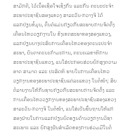
ສາມັກຄີ, ໄວ້ເນື້ອເຊື່ອໃຈເຊິ່ງກັນ ແລະກັນ ຄະນະປະຈໍາ
ສະພາປະຊາຊົນສອງແຂວງ ສາລະວັນ-ກວາງຈິ ໄດ້
ແລກປ່ຽນຂໍ້ມູນ, ຕົ້ນຕໍແມ່ນກ່ຽວກັບສະພາບການຈັດຕັ້ງ
ເຄື່ອນໄຫວວຽກງານໃນ ຂົງເຂດສະພາຂອງສອງແຂວງ,
ແລກປ່ຽນບາງປະສົບການເຄື່ອນໄຫວຂອງຄະນະປະຈຳ
ສະພາ, ບັນດາຄະນະກຳມະການ, ຄະນະເລຂາທິການ
ສະພາປະຊາຊົນແຂວງ, ແນໃສ່ປະກອບສ່ວນຍົກສູງຄວາມ
ອາດ ສາມາດ ແລະ ປະສິດທິ ພາບໃນການເຄື່ອນໄຫວ
ວຽກງານຂອງສະພາປະຊາຊົນແຕ່ລະແຂວງ ໃນຕໍ່ໜ້າ; ສືບ
ຕໍ່ລາຍງານໃຫ້ກັນຊາບກ່ຽວກັບສະພາບການຈັດຕັ້ງ ແລະ
ການເຄື່ອນໄຫວວຽກງານຂອງສະພາປະຊາຊົນສອງແຂວງ
ສາລະວັນ-ກວາງຈິ ໃນຕໍ່ໜ້າ, ແນໃສ່ເປັນພື້ນຖານໃຫ້ແກ່
ສອງຝ່າຍໃນການແລກປ່ຽນບົດຮຽນດ້ານວຽກງານວິຊາ
ສະເພາະ ແລະ ຍົກສູງຜົນສໍາເລັດຂອງການຮ່ວມມືໃນຕໍ່