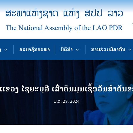
ງ
ສະມາຊິກສະພາ
ນິຕິກຳ
ການຮ່ວມມືສາກົນ
ວງ ໄຊຍະບູລີ ເລົ່າຄືນມູນເຊື້ອວັນສໍາຄັ
ມ.ສ. 29, 2024