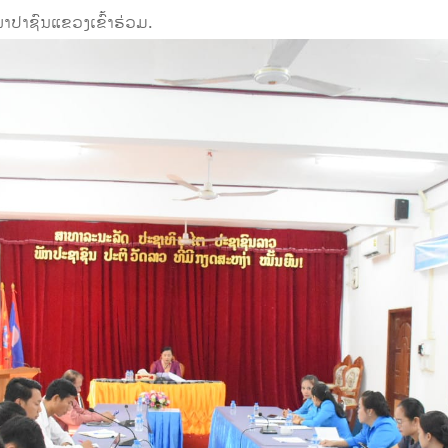
ປາຊົນແຂວງເຂົ້າຮ່ວມ.