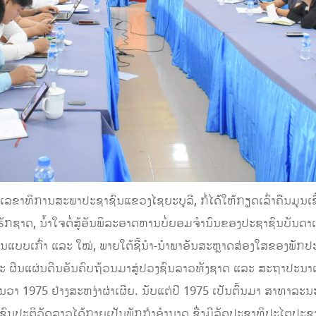
 ເລຂາທິການສະພາປະຊາຊົນແຂວງໄຊຍະບູລີ, ກໍ່ໄດ້ໃຫ້ກຽດເລົ່າຄືນມູນເຊື
ັກຊາດ, ນໍ້າໃຈຕໍ່ສູ້ອັນພິລະອາດຫານບໍ່ຍອມຈຳນົນຂອງປະຊາຊົນບັນດາເຜົ່າ
ນແບບເກົ່າ ແລະ ໃໝ່, ພາຍໃຕ້ຊີ້ນຳ-ນຳພາອັນສະຫຼາດສ່ອງໃສຂອງພັກ
ະ ຜືນແຜ່ນດີນອັນຄົບຖ້ວນມາສູ່ປວງຊົນລາວທັງຊາດ ແລະ ສະຖາປະນ
ວາ 1975 ຢ່າງສະຫງ່າຜ່າເຜີຍ. ນັບແຕ່ປີ 1975 ເປັນຕົ້ນມາ ສາທາລະ
ຊົນປະຕິວັດລາວໄດ້ກາຍເປັນພັກກຳອຳນາດ ຊື່ງມີລັດປະຊາທິປະໄຕປະຊາຊົ