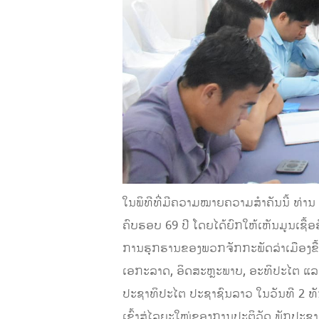
ໃນພິທີທີ່ມີຄວາມໝາຍຄວາມສໍາຄັນນີ້ ທ່ານ
ຄົບຮອບ 69 ປີ ໂດຍໄດ້ຍົກໃຫ້ເຫັນມູນເຊື້ອຮ
ການຮຸກຮານຂອງພວກຈັກກະພັດລ່າເມືອງຂື້
ເອກະລາດ, ອິດສະຫຼະພາບ, ອະທິປະໄຕ ແລ
ປະຊາທິປະໄຕ ປະຊາຊົນລາວ ໃນວັນທີ 2 ທັນ
ເຂົ້າສູ່ໄລຍະໃໝ່ຂອງການປະຕິວັດ ພັກປະຊາ