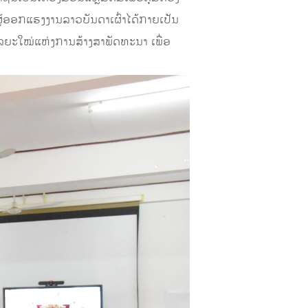
ຜູ້ອອກແຮງງານລາວບັນດາເຜົ່າໄດ້ກາຍເປັນ
ລຍະໃໝ່ແຫ່ງການສ້າງສາພັດທະນາ ເພື່ອ