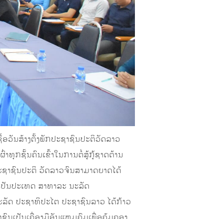
້ອວັນສ້າງຕັ້ງພັກປະຊາຊົນປະຕິວັດລາວ
ທຸກຊັ້ນຄົນເຂົ້າໃນການຕໍ່ສູ້ກູ້ຊາດຕ້ານ
ປະຊາຊົນປະຕິ ວັດລາວຈົນສາມາດຍາດໄດ້
າເປັນປະເທດ ສາທາລະ ນະລັດ
ນະລັດ ປະຊາທິປະໄຕ ປະຊາຊົນລາວ ໄດ້ກ້າວ
ນເປັນເຄື່ອງມືອັນແຫຼມຄົມເພື່ອຄຸ້ມຄອງ