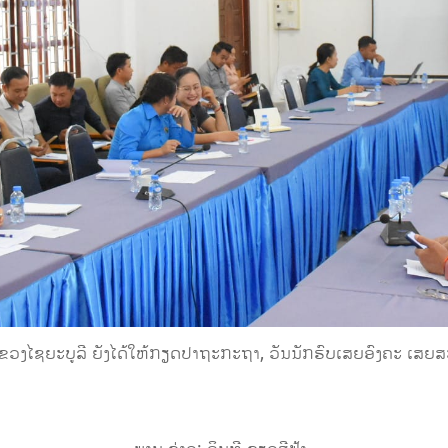
ວງໄຊຍະບູລີ ຍັງໄດ້ໃຫ້ກຽດປາຖະກະຖາ, ວັນນັກຮົບເສຍອົງຄະ ເສຍສະ