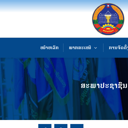
ໜ້າຫລັກ
ພາກສະເໜີ
ການຈັດຕັ້
ສະພາປະຊາຊົນແຂ