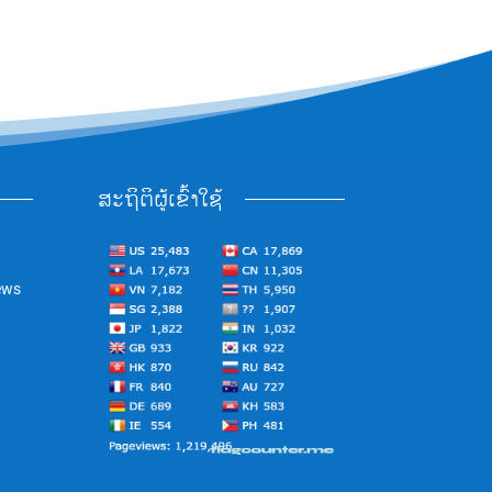
ສະຖິຕິຜູ້ເຂົ້າໃຊ້
ews