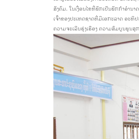
ສັງຄົມ. ໃນເງື່ອນໄຂທີ່ພັກເປັນພັກກຳອຳນ
ເຈົ້າຂອງປະເທດຊາດທີ່ມີເອກະລາດ ອະທິປະ
ຄວາມຈະເລີນຮຸ່ງເຮືອງ ຄວາມສົມບູນພູນສຸ