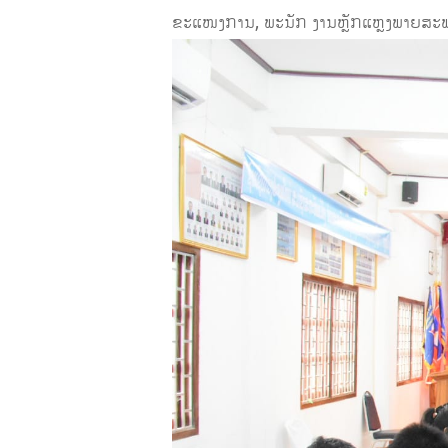
ຂະແໜງການ, ພະນັກ ງານຫຼັກແຫຼງພາຍສະພາ