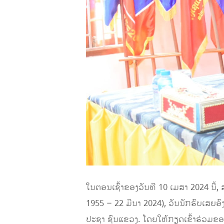
ໃນຕອນເຊົ້າຂອງວັນທີ 10 ເມສາ 2024 ນີ້, 
1955 – 22 ມີນາ 2024), ວັນນັກຮົບເສຍອ
ປະຊາ ຊົນແຂວງ. ໂດຍໃຫ້ກຽດເຂົ້າຮ່ວມຂອ