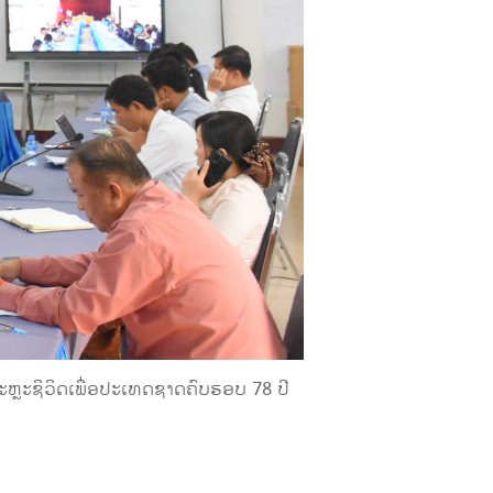
ຫຼະຊິວິດເພື່ອປະເທດຊາດຄົບຮອບ 78 ປີ