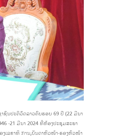
ະຊາຊົນປະຕິວັດລາວຄົບຮອບ 69 ປີ (22 ມີນາ
946 -21 ມີນາ 2024 ທີ່ຫ້ອງປະຊຸມສະພາ
ອງເລຂາທິ ການ,ບັນດາຫົວໜ້າ-ຮອງຫົວໜ້າ