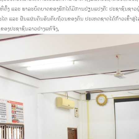
າດທີ່ຕັ້ງ ແລະ ພາລະບົດບາດຂອງພັກໄດ້ມີການປ່ຽນແປງຄື: ປະຊາຊົນຊາວ
ໄຕ ແລະ ຜືນແຜ່ນດີນອັນຄົບຖ້ວນຂອງຕົນ ປະເທດຊາດໄດ້ກ້າວເຂົ້າສູ່ໄ
ກຂອງປະຊາຊົນລາວຢ່າງແທ້ຈີງ,