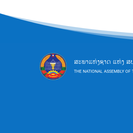
ພາບ-ຂ່າວ: ອ
ສະພາແຫ່ງຊາດ ແຫ່ງ ສ
THE NATIONAL ASSEMBLY OF 