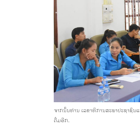
ຈາກນັ້ນທ່ານ ເລຂາທິການສະພາປະຊາຊົນແຂ
ຕື່ມອີກ.