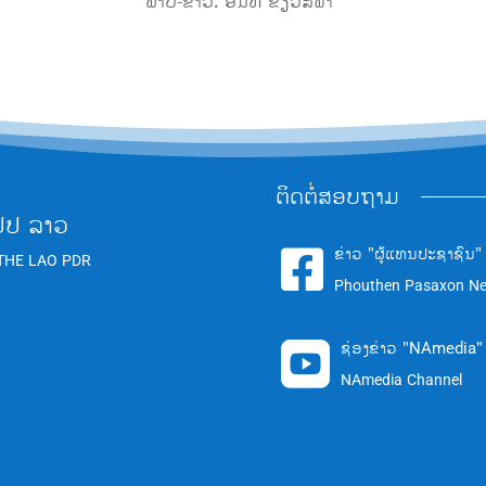
ິນທີ ຂຽວສີຟ້າ
ຕິດຕໍ່ສອບຖາມ
ປປ ລາວ
ຂ່າວ "ຜູ້ແທນປະຊາຊົນ"

THE LAO PDR
Phouthen Pasaxon N
ຊ່ອງຂ່າວ "NAmedia"

NAmedia Channel