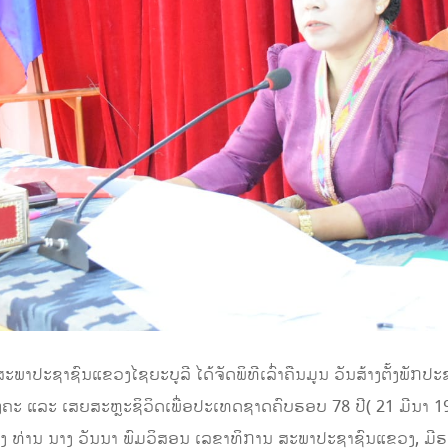
ສະພາປະຊາຊົນແຂວງໄຊຍະບູລີ ໄດ້ຈັດພິທີເລົ່າຄືນມູນ ວັນສ້າງຕັ້ງພັກປ
ົງຄະ ແລະ ເສຍສະຫຼະຊິວິດເພື່ອປະເທດຊາດຄົບຮອບ 78 ປີ( 21 ມີນາ 1
ງ ທ່ານ ນາງ ວັນນາ ພົມວິສອນ ເລຂາທິການ ສະພາປະຊາຊົນແຂວງ, ມີຮ