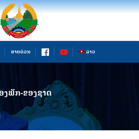
ສາຍດ່ວນ
ລາວ
ນຂອງພັກ-ຂອງຊາດ