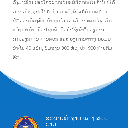
ລົງມາເຄື່ອນໄຫວໂຄສະໜາເຜີຍແຜ່ກົດໝາຍໃນຄັ້ງນີ້ ກໍ່ໄດ້
ມອບເຄື່ອງອຸປະໂຟກ ຈຳນວນໜຶ່ງໃຫ້ແກ່ອຳນາດການ
ປົກຄອງເມືອງພີນ, ບ້ານນາຈັນໄຕ ເມືອງພະລານໄຊ, ບ້ານ
ແກ້ງກະເບົາ ເມືອງໄຊບູລີ ເພື່ອນຳໃຊ້ເຂົ້າໃນວຽກງານ
ການຮຽນການ-ການສອນ ແລະ ວຽກງານຕ່າງໆ ລວມມີ
ນ້ໍາດື່ມ 40 ແພັກ, ປື້ມຂຽນ 900 ຫົວ, ບິກ 900 ກ້ານຕື່ມ
ອີກ.
ສະພາແຫ່ງຊາດ ແຫ່ງ ສປປ
ລາວ