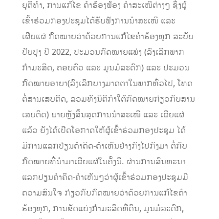
ຍຸຕິທຳ, ການແກ້ໄຂ ຄຳຮ້ອງຟ້ອງ ຄຳສະເໜີຕ່າງໆ ຊຶ່ງຜູ້
ເຂົ້າຮ່ວມກອງປະຊຸມໄດ້ຮັບຟັງການນຳສະເໜີ ແລະ
ເຜີຍແຜ່ ກົດໝາຍວ່າດ້ວຍການແກ້ໄຂຄຳຮ້ອງທຸກ ສະບັບ
ປັບປຸງ ປີ 2022, ປະມວນກົດໝາຍແພ່ງ (ລົງເລິກພາກ
ກຳມະສິດ, ຄອບຄົວ ແລະ ມູນມໍລະດົກ) ແລະ ປະມວນ
ກົດໝາຍອາຍາ(ລົງເລິກບາງມາດຕາໃນພາກທົ່ວໄປ, ໂທດ
ຕໍ່ສານເສບຕິດ, ລວມທັງນິຕິກຳໃຕ້ກົດໝາຍກ່ຽວກັບສານ
ເສບຕິດ) ພາຍຫຼັງສິ້ນສຸດການນໍາສະເໜີ ແລະ ເຜີຍແຜ່
ແລ້ວ ຍັງໄດ້ເປີດໂອກາດໃຫ້ຜູ້ເຂົ້າຮ່ວມກອງປະຊຸມ ໄດ້
ມີການແລກປ່ຽນຄໍາຄິດ-ຄໍາເຫັນຢ່າງກົງໄປກົງມາ ຕໍ່ກັບ
ກົດໝາຍທີ່ນຳມາເຜີຍແຜ່ໃນຄັ້ງນີ. ຜ່ານການສົນທະນາ
ແລກປຽນຄໍາຄິດ-ຄໍາເຫັນໆວ່າຜູ້ເຂົ້າຮ່ວມກອງປະຊຸມມີ
ຄວາມສົນໃຈ ກ່ຽວກັບກົດໝາຍວ່າດ້ວຍການແກ້ໄຂຄຳ
ຮ້ອງທຸກ, ການຂັດແຍ່ງກຳມະສິດທີ່ດິນ, ມູນມໍລະດົກ,