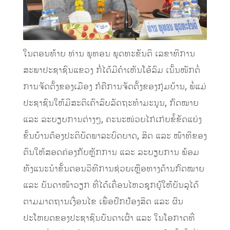
ໃນຕອນທ້າຍ ທ່ານ ພູທອນ ພຸດທະຂັນຕິ ເລຂາທິການ
ສະພາປະຊາຊົນແຂວງ ກໍ່ໄດ້ມີຄໍາເຫັນໂອ້ລົມ ເນັ້ນໜັກຕໍ່
ການຈັດຕັ້ງຂອງເມືອງ ກໍຄືການຈັດຕັ້ງຂອງກຸ່ມບ້ານ, ພໍ່ແມ່
ປະຊາຊົນໃຫ້ມີສະຕິເຄົາລົບລັດຖະທໍາມະນູນ, ກົດໝາຍ
ແລະ ລະບຽບການຕ່າງໆ, ຄະນະໜ່ວຍໄກ່ເກ່ຍຂໍ້ຂັດແຍ່ງ
ຂັ້ນບ້ານຕ້ອງປະຕິບັດພາລະບົດບາດ, ສິດ ແລະ ໜ້າທີຂອງ
ຕົນໃຫ້ສອດຄ່ອງກັບຫຼັກການ ແລະ ລະບຽບການ ພ້ອມ
ທັງແນະນໍາຂັ້ນຕອນວິທີການຊ່ວຍເຫຼືອທາງດ້ານກົດໝາຍ
ແລະ ບັນດາໜ້າວຽກ ທີ່ໄດ້ເຄື່ອນໄຫວຊຸກຍູ້ໃຫ້ບັນລຸໄດ້
ຕາມມາດຖານເງື່ອນໄຂ ເພື່ອປົກປ້ອງສິດ ແລະ ຜົນ
ປະໂຫຍດຂອງປະຊາຊົນບັນດາເຜົ່າ ແລະ ໃນໂອກາດທີ່