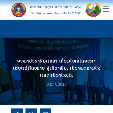
ສະພາປະຊາຊົນແຂວງ ເຄື່ອນໄຫວໂຄສະນາ
ເຜີຍແຜ່ກົດໝາຍ ຢູ່ເມືອງພີນ, ເມືອງພະລານໄຊ
ແລະ ເມືອງໄຊບູລີ.
ມ.ສ. 7, 2025