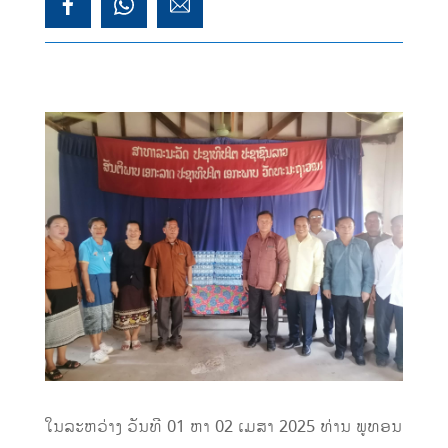
ໃນລະຫວ່າງ ວັນທີ 01 ຫາ 02 ເມສາ 2025 ທ່ານ ພູທອນ