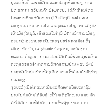
ພຸດທະຂັນຕິ ເລຂາທິການສະພາປະຊາຊົນແຂວງ, ທ່ານ
ພັທ ແສງກາ ສຸວັນນະຄົງ ພ້ອມຄະນະ ໄດ້ລົງເຄື່ອນໄຫວ
ໂຄສະນາເຜີຍແຜ່ກົດໝາຍ ຢູ່ 3 ເມືອງຄື: ສະໂມສອນ
ເມືອງພີນ, ບ້ານ ນາຈັນໄຕ ເມືອງພະລານໄຊ, ບ້ານແກ້ງກະ
ເບົາເມືອງໄຊບູລີ, ເຂົ້າຮ່ວມໃນຄັ້ງນີ້ ມີການນຳການເມືອງ,
ສະມາຊິກສະພາປະຊາຊົນແຂວງ ປະຈໍາເຂດເລືອກຕັ້ງ
ເມືອງ, ຫົວໜ້າ, ຮອງຫົວໜ້າຫ້ອງການ, ພະນັກງານ
ທະຫານ-ຕໍາຫຼວດ, ຄະນະໜ່ວຍໄກ່ເກ່ຍຂໍ້ຂັດແຍ່ງຂັ້ນບ້ານ
ຕະຫຼອດຮອດອໍານາດການປົກຄອງກຸ່ມບ້ານ ແລະ ພໍ່ແມ່
ປະຊາຊົນໃນກຸ່ມບ້ານທີ່ລົງເຄື່ອນໄຫວເຂົ້າຮ່ວມຮັບຟັງຢ່າງ
ພ້ອມພຽງ.
ຈຸດປະສົງເພື່ອໂຄສະນາເຜີຍແຜ່ກົດໝາຍໃຫ້ປະຊາຊົນ
ພາຍໃນກຸ່ມບ້ານໄດ້ຮັບຮູ້, ເຂົ້າໃຈເຖິງກົດໝາຍ ແລະ ນິຕິ
ກຳໃຕ້ກົດໝາຍທີ່ສຳຄັນ, ການເຂົ້າເຖິງຂະບວນການ