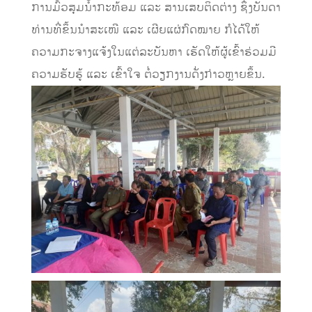
ການມົ້ວສຸມນ້ຳກະທ້ອມ ແລະ ສານເສບຕິດຕ່າງ ຊຶ່ງບັນດາ
ທ່ານທີ່ຂຶ້ນນໍາສະເໜີ ແລະ ເຜີຍແຜ່ກົດໝາຍ ກໍໄດ້ໃຫ້
ຄວາມກະຈາງແຈ້ງໃນແຕ່ລະບັນຫາ ເຮັດໃຫ້ຜູ້ເຂົ້າຮ່ວມມີ
ຄວາມຮັບຮູ້ ແລະ ເຂົ້າໃຈ ຕໍ່ວຽກງານດັ່ງກ່າວຫຼາຍຂຶ້ນ.