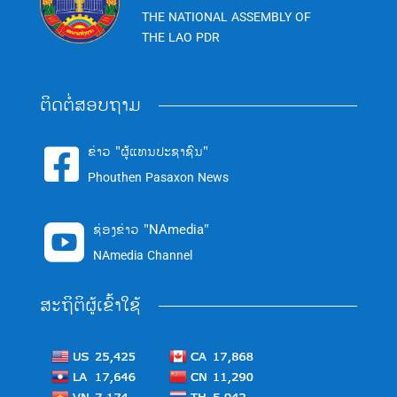
THE NATIONAL ASSEMBLY OF
THE LAO PDR
ຕິດຕໍ່ສອບຖາມ
ຂ່າວ "ຜູ້ແທນປະຊາຊົນ"

Phouthen Pasaxon News
ຊ່ອງຂ່າວ "NAmedia"

NAmedia Channel
ສະຖິຕິຜູ້ເຂົ້າໃຊ້